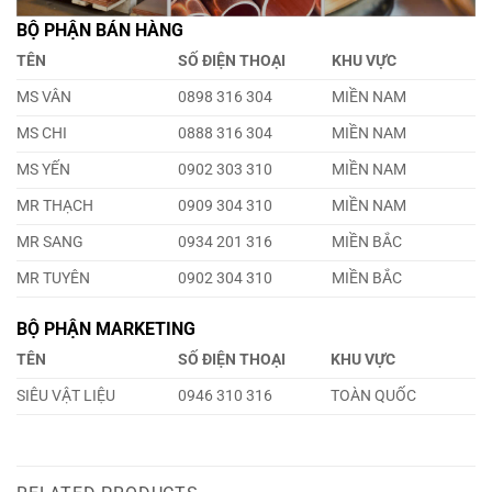
BỘ PHẬN BÁN HÀNG
TÊN
SỐ ĐIỆN THOẠI
KHU VỰC
MS VÂN
0898 316 304
MIỀN NAM
MS CHI
0888 316 304
MIỀN NAM
MS YẾN
0902 303 310
MIỀN NAM
MR THẠCH
0909 304 310
MIỀN NAM
MR SANG
0934 201 316
MIỀN BẮC
MR TUYÊN
0902 304 310
MIỀN BẮC
BỘ PHẬN MARKETING
TÊN
SỐ ĐIỆN THOẠI
KHU VỰC
SIÊU VẬT LIỆU
0946 310 316
TOÀN QUỐC