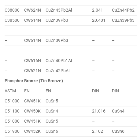
C38000
CW624N
CuZn43Pb2Al
2.041
CuZn44Pb2
C38500
CW614N
CuZn39Pb3
20.401
CuZn39Pb3
–
CW614N
CuZn39Pb3
–
–
–
CW616N
CuZn40Pb1Al
–
–
–
CW621N
CuZn42PbAl
–
–
Phosphor Bronze (Tin Bronze)
ASTM
EN
EN
DIN
DIN
C51000
CW451K
CuSn5
–
–
C51100
CW450K
CuSn4
21.016
CuSn4
C51000
CW451K
CuSn5
–
–
C51900
CW452K
CuSn6
2.102
CuSn6