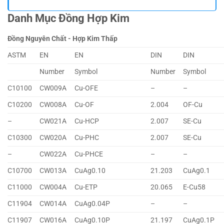
Danh Mục Đồng Hợp Kim
Đồng Nguyên Chất - Hợp Kim Thấp
ASTM
EN
EN
DIN
DIN
Number
Symbol
Number
Symbol
C10100
CW009A
Cu-OFE
–
–
C10200
CW008A
Cu-OF
2.004
OF-Cu
–
CW021A
Cu-HCP
2.007
SE-Cu
C10300
CW020A
Cu-PHC
2.007
SE-Cu
–
CW022A
Cu-PHCE
–
–
C10700
CW013A
CuAg0.10
21.203
CuAg0.1
C11000
CW004A
Cu-ETP
20.065
E-Cu58
C11904
CW014A
CuAg0.04P
–
–
C11907
CW016A
CuAg0.10P
21.197
CuAg0.1P