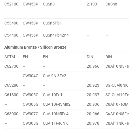
C52100
CW453K
CuSn8
2.103
CuSn8
C53400
CW458K
CuSn5Pb1
–
–
C54400
CW456K
CuSn4Pb4Zn4
–
–
Aluminum Bronze / Silicon Bronze
ASTM
EN
EN
DIN
DIN
C62730
–
–
20.966
CuAl10Ni5Fe
–
CW304G
CuAl9Ni3Fe2
–
–
C63280
–
–
20.923
SG-CuAl8Ni6
C61800
CW305G
CuAl10Fe1
20.937
SG-CuAl10F
–
CW306G
CuAl10Fe3Mn2
20.936
CuAl10Fe3M
C63000
CW307G
CuAl10Ni5Fe4
20.966
CuAl10Ni5Fe
–
CW308G
CuAl11Fe6Ni6
20.978
CuAl11Ni6Fe