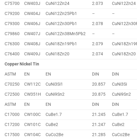
C75700
CW403J
CuNi12Zn24
2.073
CuNi12Zn24
C79200
CW404J
CuNi12Zn25Pb1
–
–
C79300
CW406J
CuNi12Zn30Pb1
2.078
CuNi12Zn30
C79860
CW407J
CuNi12Zn38Mn5Pb2
–
–
C76300
CW408J
CuNi18Zn19Pb1
2.079
CuNi18Zn19
C76400
CW409J
CuNi18Zn20
2.074
CuNi18Zn20
Copper Nickel Tin
ASTM
EN
EN
DIN
DIN
C70250
CW112C
CuNi3Si1
20.857
CuNi3Si
C72500
CW351H
CuNi9Sn2
20.875
CuNi9Sn2
ASTM
EN
EN
DIN
DIN
C17000
CW100C
CuBe1.7
21.245
CuBe1.7
C17200
CW101C
CuBe2
21.247
CuBe2
C17500
CW104C
CuCo2Be
21.285
CuCo2Be