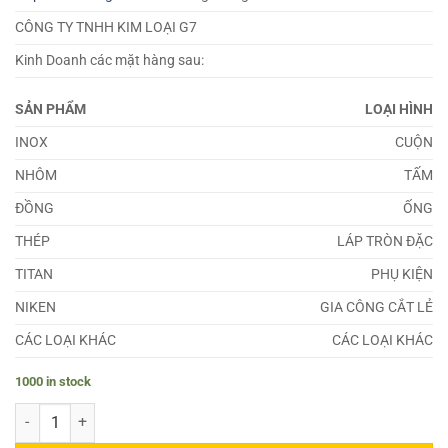
CÔNG TY TNHH KIM LOẠI G7
Kinh Doanh các mặt hàng sau:
SẢN PHẨM
LOẠI HÌNH
INOX
CUỘN
NHÔM
TẤM
ĐỒNG
ỐNG
THÉP
LÁP TRÒN ĐẶC
TITAN
PHỤ KIỆN
NIKEN
GIA CÔNG CẮT LẺ
CÁC LOẠI KHÁC
CÁC LOẠI KHÁC
1000 in stock
Đồng C76200 quantity