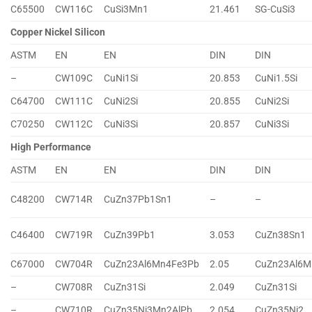
C65500
CW116C
CuSi3Mn1
21.461
SG-CuSi3
Copper Nickel Silicon
ASTM
EN
EN
DIN
DIN
–
CW109C
CuNi1Si
20.853
CuNi1.5Si
C64700
CW111C
CuNi2Si
20.855
CuNi2Si
C70250
CW112C
CuNi3Si
20.857
CuNi3Si
High Performance
ASTM
EN
EN
DIN
DIN
C48200
CW714R
CuZn37Pb1Sn1
–
–
C46400
CW719R
CuZn39Pb1
3.053
CuZn38Sn1
C67000
CW704R
CuZn23Al6Mn4Fe3Pb
2.05
CuZn23Al6M
–
CW708R
CuZn31Si
2.049
CuZn31Si
–
CW710R
CuZn35Ni3Mn2AlPb
2.054
CuZn35Ni2