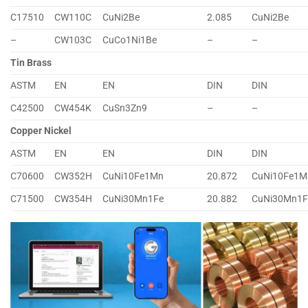
C17510
CW110C
CuNi2Be
2.085
CuNi2Be
–
CW103C
CuCo1Ni1Be
–
–
Tin Brass
ASTM
EN
EN
DIN
DIN
C42500
CW454K
CuSn3Zn9
–
–
Copper Nickel
ASTM
EN
EN
DIN
DIN
C70600
CW352H
CuNi10Fe1Mn
20.872
CuNi10Fe1M
C71500
CW354H
CuNi30Mn1Fe
20.882
CuNi30Mn1F