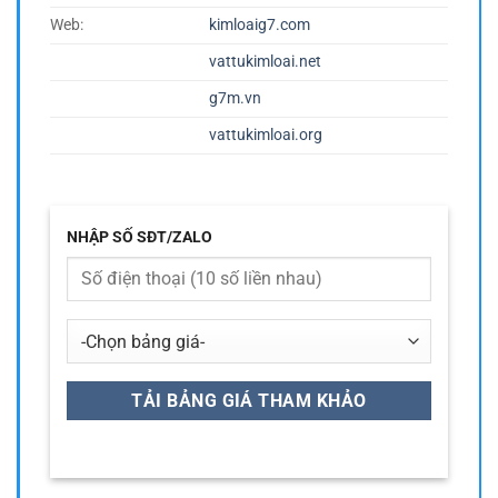
Web:
kimloaig7.com
vattukimloai.net
g7m.vn
vattukimloai.org
NHẬP SỐ SĐT/ZALO