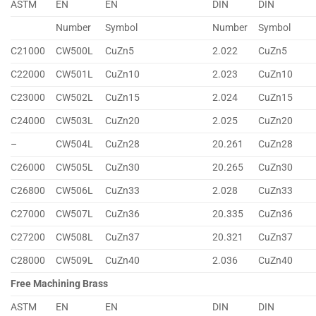
ASTM
EN
EN
DIN
DIN
Number
Symbol
Number
Symbol
C21000
CW500L
CuZn5
2.022
CuZn5
C22000
CW501L
CuZn10
2.023
CuZn10
C23000
CW502L
CuZn15
2.024
CuZn15
C24000
CW503L
CuZn20
2.025
CuZn20
–
CW504L
CuZn28
20.261
CuZn28
C26000
CW505L
CuZn30
20.265
CuZn30
C26800
CW506L
CuZn33
2.028
CuZn33
C27000
CW507L
CuZn36
20.335
CuZn36
C27200
CW508L
CuZn37
20.321
CuZn37
C28000
CW509L
CuZn40
2.036
CuZn40
Free Machining Brass
ASTM
EN
EN
DIN
DIN