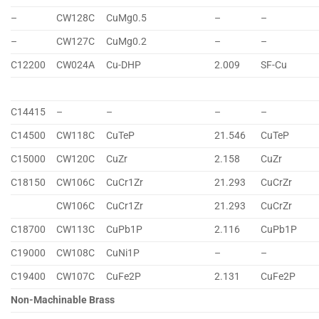
–
CW128C
CuMg0.5
–
–
–
CW127C
CuMg0.2
–
–
C12200
CW024A
Cu-DHP
2.009
SF-Cu
C14415
–
–
–
–
C14500
CW118C
CuTeP
21.546
CuTeP
C15000
CW120C
CuZr
2.158
CuZr
C18150
CW106C
CuCr1Zr
21.293
CuCrZr
CW106C
CuCr1Zr
21.293
CuCrZr
C18700
CW113C
CuPb1P
2.116
CuPb1P
C19000
CW108C
CuNi1P
–
–
C19400
CW107C
CuFe2P
2.131
CuFe2P
Non-Machinable Brass