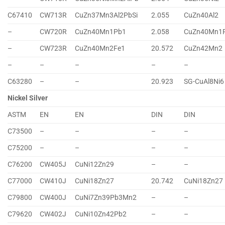
C67410
CW713R
CuZn37Mn3Al2PbSi
2.055
CuZn40Al2
–
CW720R
CuZn40Mn1Pb1
2.058
CuZn40Mn1
–
CW723R
CuZn40Mn2Fe1
20.572
CuZn42Mn2
–
–
–
–
–
C63280
–
–
20.923
SG-CuAl8Ni6
Nickel Silver
ASTM
EN
EN
DIN
DIN
C73500
–
–
–
–
C75200
–
–
–
–
C76200
CW405J
CuNi12Zn29
–
–
C77000
CW410J
CuNi18Zn27
20.742
CuNi18Zn27
C79800
CW400J
CuNi7Zn39Pb3Mn2
–
–
C79620
CW402J
CuNi10Zn42Pb2
–
–