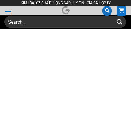
Skip
KIM LOẠI G7 CHẤT LƯỢNG CAO - UY TÍN - GIÁ CẢ HỢP LÝ
to
content
Search
for: