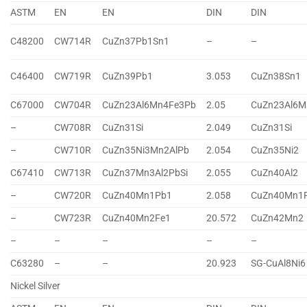
ASTM
EN
EN
DIN
DIN
C48200
CW714R
CuZn37Pb1Sn1
–
–
C46400
CW719R
CuZn39Pb1
3.053
CuZn38Sn1
C67000
CW704R
CuZn23Al6Mn4Fe3Pb
2.05
CuZn23Al6M
–
CW708R
CuZn31Si
2.049
CuZn31Si
–
CW710R
CuZn35Ni3Mn2AlPb
2.054
CuZn35Ni2
C67410
CW713R
CuZn37Mn3Al2PbSi
2.055
CuZn40Al2
–
CW720R
CuZn40Mn1Pb1
2.058
CuZn40Mn1
–
CW723R
CuZn40Mn2Fe1
20.572
CuZn42Mn2
–
–
–
–
–
C63280
–
–
20.923
SG-CuAl8Ni6
Nickel Silver