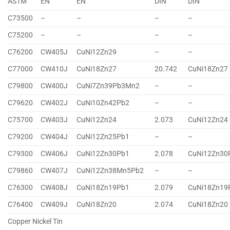
ASTM
EN
EN
DIN
DIN
C73500
–
–
–
–
C75200
–
–
–
–
C76200
CW405J
CuNi12Zn29
–
–
C77000
CW410J
CuNi18Zn27
20.742
CuNi18Zn27
C79800
CW400J
CuNi7Zn39Pb3Mn2
–
–
C79620
CW402J
CuNi10Zn42Pb2
–
–
C75700
CW403J
CuNi12Zn24
2.073
CuNi12Zn24
C79200
CW404J
CuNi12Zn25Pb1
–
–
C79300
CW406J
CuNi12Zn30Pb1
2.078
CuNi12Zn30
C79860
CW407J
CuNi12Zn38Mn5Pb2
–
–
C76300
CW408J
CuNi18Zn19Pb1
2.079
CuNi18Zn19
C76400
CW409J
CuNi18Zn20
2.074
CuNi18Zn20
Copper Nickel Tin