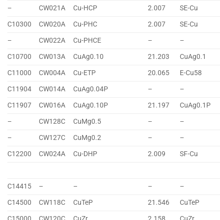
–
CW021A
Cu-HCP
2.007
SE-Cu
C10300
CW020A
Cu-PHC
2.007
SE-Cu
–
CW022A
Cu-PHCE
–
–
C10700
CW013A
CuAg0.10
21.203
CuAg0.1
C11000
CW004A
Cu-ETP
20.065
E-Cu58
C11904
CW014A
CuAg0.04P
–
–
C11907
CW016A
CuAg0.10P
21.197
CuAg0.1P
–
CW128C
CuMg0.5
–
–
–
CW127C
CuMg0.2
–
–
C12200
CW024A
Cu-DHP
2.009
SF-Cu
C14415
–
–
–
–
C14500
CW118C
CuTeP
21.546
CuTeP
C15000
CW120C
CuZr
2.158
CuZr