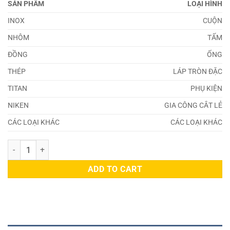
SẢN PHẨM
LOẠI HÌNH
INOX
CUỘN
NHÔM
TẤM
ĐỒNG
ỐNG
THÉP
LÁP TRÒN ĐẶC
TITAN
PHỤ KIỆN
NIKEN
GIA CÔNG CẮT LẺ
CÁC LOẠI KHÁC
CÁC LOẠI KHÁC
Đồng 20331 quantity
ADD TO CART