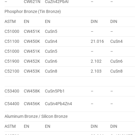
–
CW621N
CuZn42PbAl
–
–
Phosphor Bronze (Tin Bronze)
ASTM
EN
EN
DIN
DIN
C51000
CW451K
CuSn5
–
–
C51100
CW450K
CuSn4
21.016
CuSn4
C51000
CW451K
CuSn5
–
–
C51900
CW452K
CuSn6
2.102
CuSn6
C52100
CW453K
CuSn8
2.103
CuSn8
C53400
CW458K
CuSn5Pb1
–
–
C54400
CW456K
CuSn4Pb4Zn4
–
–
Aluminum Bronze / Silicon Bronze
ASTM
EN
EN
DIN
DIN