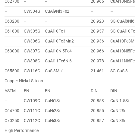
C62730
–
–
20.966
CuAl10Ni5Fe
–
CW304G
CuAl9Ni3Fe2
–
–
C63280
–
–
20.923
SG-CuAl8Ni6
C61800
CW305G
CuAl10Fe1
20.937
SG-CuAl10F
–
CW306G
CuAl10Fe3Mn2
20.936
CuAl10Fe3M
C63000
CW307G
CuAl10Ni5Fe4
20.966
CuAl10Ni5Fe
–
CW308G
CuAl11Fe6Ni6
20.978
CuAl11Ni6Fe
C65500
CW116C
CuSi3Mn1
21.461
SG-CuSi3
Copper Nickel Silicon
ASTM
EN
EN
DIN
DIN
–
CW109C
CuNi1Si
20.853
CuNi1.5Si
C64700
CW111C
CuNi2Si
20.855
CuNi2Si
C70250
CW112C
CuNi3Si
20.857
CuNi3Si
High Performance