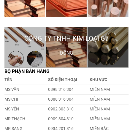
CÔNG TY TNHH KIM LOẠI G7
ĐỒNG
BỘ PHẬN BÁN HÀNG
TÊN
SỐ ĐIỆN THOẠI
KHU VỰC
MS VÂN
0898 316 304
MIỀN NAM
MS CHI
0888 316 304
MIỀN NAM
MS YẾN
0902 303 310
MIỀN NAM
MR THẠCH
0909 304 310
MIỀN NAM
MR SANG
0934 201 316
MIỀN BẮC