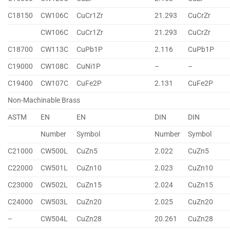
C18150
CW106C
CuCr1Zr
21.293
CuCrZr
CW106C
CuCr1Zr
21.293
CuCrZr
C18700
CW113C
CuPb1P
2.116
CuPb1P
C19000
CW108C
CuNi1P
–
–
C19400
CW107C
CuFe2P
2.131
CuFe2P
Non-Machinable Brass
ASTM
EN
EN
DIN
DIN
Number
Symbol
Number
Symbol
C21000
CW500L
CuZn5
2.022
CuZn5
C22000
CW501L
CuZn10
2.023
CuZn10
C23000
CW502L
CuZn15
2.024
CuZn15
C24000
CW503L
CuZn20
2.025
CuZn20
–
CW504L
CuZn28
20.261
CuZn28