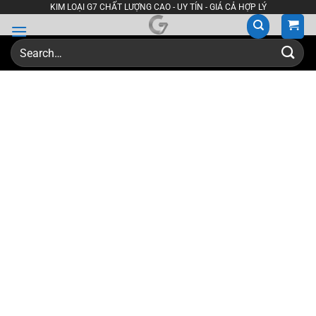
Skip
KIM LOẠI G7 CHẤT LƯỢNG CAO - UY TÍN - GIÁ CẢ HỢP LÝ
to
content
Search
for: