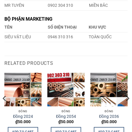
MR TUYÊN
0902 304 310
MIỀN BẮC
BỘ PHẬN MARKETING
TÊN
SỐ ĐIỆN THOẠI
KHU VỰC
SIÊU VẬT LIỆU
0946 310 316
TOÀN QUỐC
RELATED PRODUCTS
ĐỒNG
ĐỒNG
ĐỒNG
Đồng 2024
Đồng 2054
Đồng 2036
₫
50.000
₫
50.000
₫
50.000
ADD TO CART
ADD TO CART
ADD TO CART