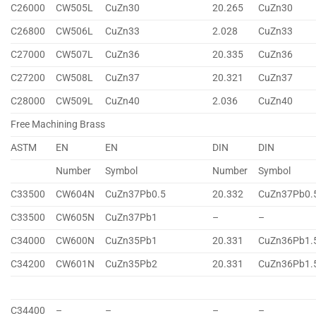
C26000
CW505L
CuZn30
20.265
CuZn30
C26800
CW506L
CuZn33
2.028
CuZn33
C27000
CW507L
CuZn36
20.335
CuZn36
C27200
CW508L
CuZn37
20.321
CuZn37
C28000
CW509L
CuZn40
2.036
CuZn40
Free Machining Brass
ASTM
EN
EN
DIN
DIN
Number
Symbol
Number
Symbol
C33500
CW604N
CuZn37Pb0.5
20.332
CuZn37Pb0.
C33500
CW605N
CuZn37Pb1
–
–
C34000
CW600N
CuZn35Pb1
20.331
CuZn36Pb1.
C34200
CW601N
CuZn35Pb2
20.331
CuZn36Pb1.
C34400
–
–
–
–