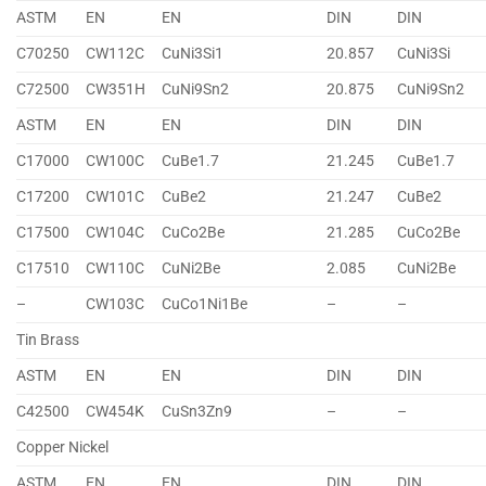
ASTM
EN
EN
DIN
DIN
C70250
CW112C
CuNi3Si1
20.857
CuNi3Si
C72500
CW351H
CuNi9Sn2
20.875
CuNi9Sn2
ASTM
EN
EN
DIN
DIN
C17000
CW100C
CuBe1.7
21.245
CuBe1.7
C17200
CW101C
CuBe2
21.247
CuBe2
C17500
CW104C
CuCo2Be
21.285
CuCo2Be
C17510
CW110C
CuNi2Be
2.085
CuNi2Be
–
CW103C
CuCo1Ni1Be
–
–
Tin Brass
ASTM
EN
EN
DIN
DIN
C42500
CW454K
CuSn3Zn9
–
–
Copper Nickel
ASTM
EN
EN
DIN
DIN