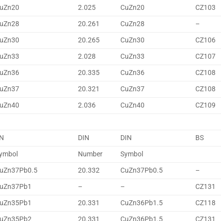
uZn20
2.025
CuZn20
CZ103
uZn28
20.261
CuZn28
–
uZn30
20.265
CuZn30
CZ106
uZn33
2.028
CuZn33
CZ107
uZn36
20.335
CuZn36
CZ108
uZn37
20.321
CuZn37
CZ108
uZn40
2.036
CuZn40
CZ109
N
DIN
DIN
BS
ymbol
Number
Symbol
uZn37Pb0.5
20.332
CuZn37Pb0.5
–
uZn37Pb1
–
–
CZ131
uZn35Pb1
20.331
CuZn36Pb1.5
CZ118
uZn35Pb2
20.331
CuZn36Pb1.5
CZ131