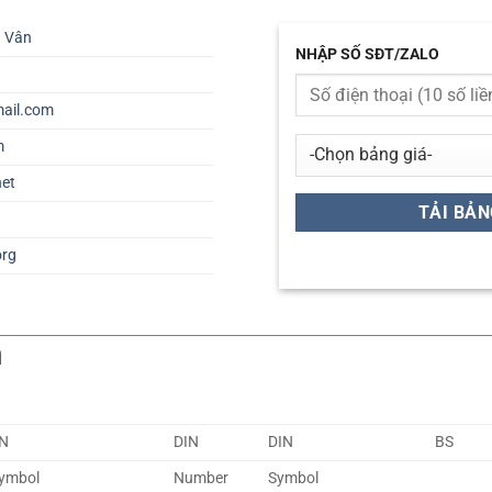
ú Vân
NHẬP SỐ SĐT/ZALO
ail.com
m
net
org
m
N
DIN
DIN
BS
ymbol
Number
Symbol