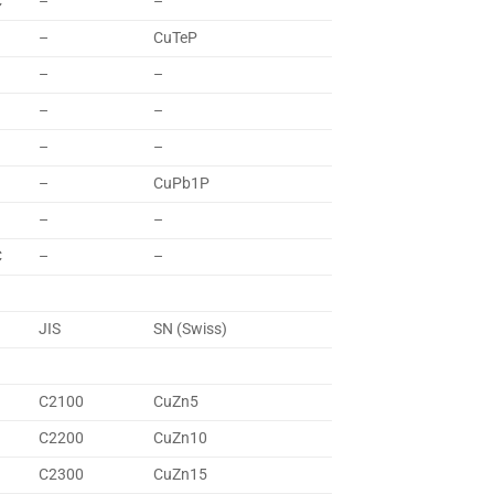
C
–
–
–
CuTeP
–
–
–
–
–
–
–
CuPb1P
–
–
C
–
–
JIS
SN (Swiss)
C2100
CuZn5
C2200
CuZn10
C2300
CuZn15