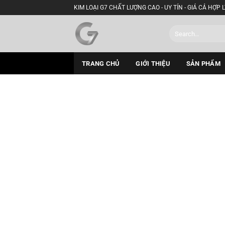
Skip
KIM LOẠI G7 CHẤT LƯỢNG CAO - UY TÍN - GIÁ CẢ HỢP L
to
Search
content
for:
TRANG CHỦ
GIỚI THIỆU
SẢN PHẨM