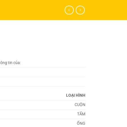
hông tin của:
LOẠI HÌNH
CUỘN
TẤM
ỐNG