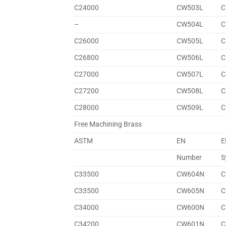
C24000
CW503L
C
–
CW504L
C
C26000
CW505L
C
C26800
CW506L
C
C27000
CW507L
C
C27200
CW508L
C
C28000
CW509L
C
Free Machining Brass
ASTM
EN
E
Number
S
C33500
CW604N
C
C33500
CW605N
C
C34000
CW600N
C
C34200
CW601N
C