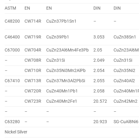
ASTM
EN
EN
DIN
DIN
C48200
CW714R
CuZn37Pb1Sn1
–
–
C46400
CW719R
CuZn39Pb1
3.053
CuZn38Sn1
C67000
CW704R
CuZn23Al6Mn4Fe3Pb
2.05
CuZn23Al6M
–
CW708R
CuZn31Si
2.049
CuZn31Si
–
CW710R
CuZn35Ni3Mn2AlPb
2.054
CuZn35Ni2
C67410
CW713R
CuZn37Mn3Al2PbSi
2.055
CuZn40Al2
–
CW720R
CuZn40Mn1Pb1
2.058
CuZn40Mn1
–
CW723R
CuZn40Mn2Fe1
20.572
CuZn42Mn2
–
–
–
–
–
C63280
–
–
20.923
SG-CuAl8Ni6
Nickel Silver