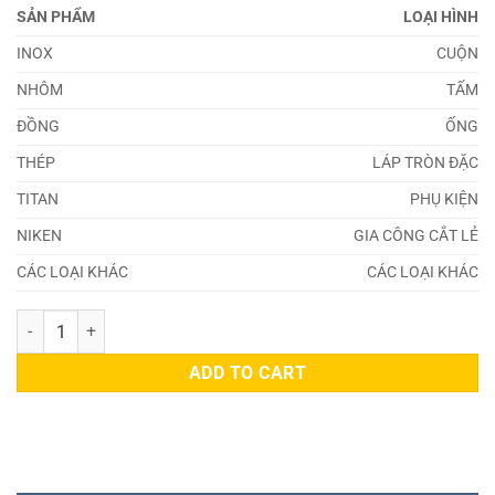
SẢN PHẨM
LOẠI HÌNH
INOX
CUỘN
NHÔM
TẤM
ĐỒNG
ỐNG
THÉP
LÁP TRÒN ĐẶC
TITAN
PHỤ KIỆN
NIKEN
GIA CÔNG CẮT LẺ
CÁC LOẠI KHÁC
CÁC LOẠI KHÁC
Đồng 20875 quantity
ADD TO CART