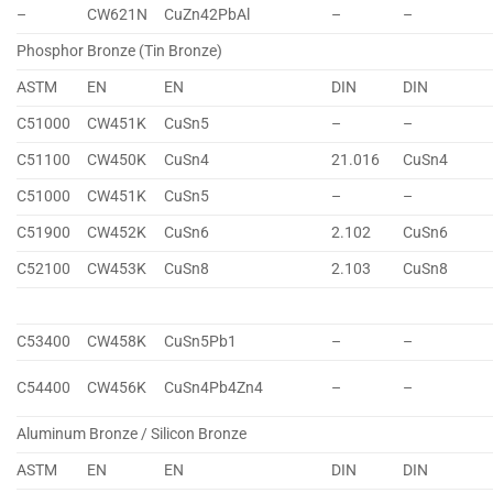
–
CW621N
CuZn42PbAl
–
–
Phosphor Bronze (Tin Bronze)
ASTM
EN
EN
DIN
DIN
C51000
CW451K
CuSn5
–
–
C51100
CW450K
CuSn4
21.016
CuSn4
C51000
CW451K
CuSn5
–
–
C51900
CW452K
CuSn6
2.102
CuSn6
C52100
CW453K
CuSn8
2.103
CuSn8
C53400
CW458K
CuSn5Pb1
–
–
C54400
CW456K
CuSn4Pb4Zn4
–
–
Aluminum Bronze / Silicon Bronze
ASTM
EN
EN
DIN
DIN