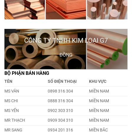
CÔNG TY TNHH KIM LOẠI G7
ĐỒNG
BỘ PHẬN BÁN HÀNG
TÊN
SỐ ĐIỆN THOẠI
KHU VỰC
MS VÂN
0898 316 304
MIỀN NAM
MS CHI
0888 316 304
MIỀN NAM
MS YẾN
0902 303 310
MIỀN NAM
MR THẠCH
0909 304 310
MIỀN NAM
MR SANG
0934 201 316
MIỀN BẮC