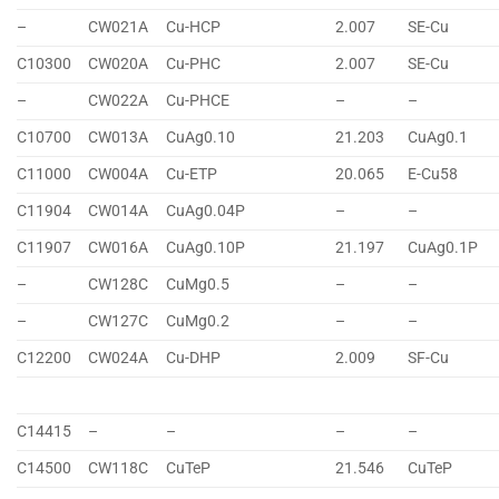
–
CW021A
Cu-HCP
2.007
SE-Cu
C10300
CW020A
Cu-PHC
2.007
SE-Cu
–
CW022A
Cu-PHCE
–
–
C10700
CW013A
CuAg0.10
21.203
CuAg0.1
C11000
CW004A
Cu-ETP
20.065
E-Cu58
C11904
CW014A
CuAg0.04P
–
–
C11907
CW016A
CuAg0.10P
21.197
CuAg0.1P
–
CW128C
CuMg0.5
–
–
–
CW127C
CuMg0.2
–
–
C12200
CW024A
Cu-DHP
2.009
SF-Cu
C14415
–
–
–
–
C14500
CW118C
CuTeP
21.546
CuTeP