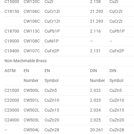
C15000
CW120C
CuZr
2.158
CuZr
C18150
CW106C
CuCr1Zr
21.293
CuCrZr
CW106C
CuCr1Zr
21.293
CuCrZr
C18700
CW113C
CuPb1P
2.116
CuPb1P
C19000
CW108C
CuNi1P
–
–
C19400
CW107C
CuFe2P
2.131
CuFe2P
Non-Machinable Brass
ASTM
EN
EN
DIN
DIN
Number
Symbol
Number
Symbol
C21000
CW500L
CuZn5
2.022
CuZn5
C22000
CW501L
CuZn10
2.023
CuZn10
C23000
CW502L
CuZn15
2.024
CuZn15
C24000
CW503L
CuZn20
2.025
CuZn20
–
CW504L
CuZn28
20.261
CuZn28