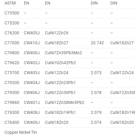
ASTM
EN
EN
DIN
DIN
C73500
–
–
–
–
C75200
–
–
–
–
C76200
CW405J
CuNi12Zn29
–
–
C77000
CW410J
CuNi18Zn27
20.742
CuNi18Zn27
C79800
CW400J
CuNi7Zn39Pb3Mn2
–
–
C79620
CW402J
CuNi10Zn42Pb2
–
–
C75700
CW403J
CuNi12Zn24
2.073
CuNi12Zn24
C79200
CW404J
CuNi12Zn25Pb1
–
–
C79300
CW406J
CuNi12Zn30Pb1
2.078
CuNi12Zn30
C79860
CW407J
CuNi12Zn38Mn5Pb2
–
–
C76300
CW408J
CuNi18Zn19Pb1
2.079
CuNi18Zn19
C76400
CW409J
CuNi18Zn20
2.074
CuNi18Zn20
Copper Nickel Tin