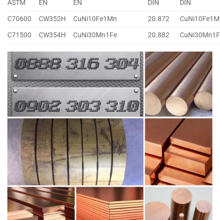
ASTM
EN
EN
DIN
DIN
C70600
CW352H
CuNi10Fe1Mn
20.872
CuNi10Fe1M
C71500
CW354H
CuNi30Mn1Fe
20.882
CuNi30Mn1F