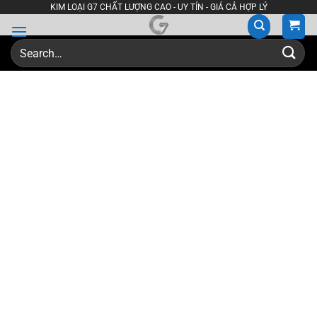
Skip
KIM LOẠI G7 CHẤT LƯỢNG CAO - UY TÍN - GIÁ CẢ HỢP LÝ
to
content
Search
for: