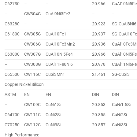
C62730
–
–
20.966
CuAl10Ni5Fe
–
CW304G
CuAl9Ni3Fe2
–
–
C63280
–
–
20.923
SG-CuAl8Ni6
C61800
CW305G
CuAl10Fe1
20.937
SG-CuAl10F
–
CW306G
CuAl10Fe3Mn2
20.936
CuAl10Fe3M
C63000
CW307G
CuAl10Ni5Fe4
20.966
CuAl10Ni5Fe
–
CW308G
CuAl11Fe6Ni6
20.978
CuAl11Ni6Fe
C65500
CW116C
CuSi3Mn1
21.461
SG-CuSi3
Copper Nickel Silicon
ASTM
EN
EN
DIN
DIN
–
CW109C
CuNi1Si
20.853
CuNi1.5Si
C64700
CW111C
CuNi2Si
20.855
CuNi2Si
C70250
CW112C
CuNi3Si
20.857
CuNi3Si
High Performance