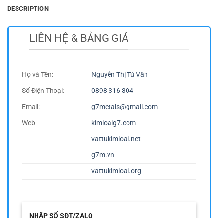
DESCRIPTION
LIÊN HỆ & BẢNG GIÁ
Họ và Tên:
Nguyễn Thị Tú Vân
Số Điện Thoại:
0898 316 304
Email:
g7metals@gmail.com
Web:
kimloaig7.com
vattukimloai.net
g7m.vn
vattukimloai.org
NHẬP SỐ SĐT/ZALO