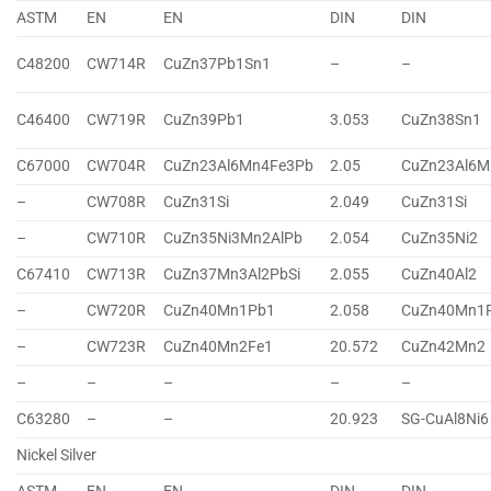
ASTM
EN
EN
DIN
DIN
C48200
CW714R
CuZn37Pb1Sn1
–
–
C46400
CW719R
CuZn39Pb1
3.053
CuZn38Sn1
C67000
CW704R
CuZn23Al6Mn4Fe3Pb
2.05
CuZn23Al6M
–
CW708R
CuZn31Si
2.049
CuZn31Si
–
CW710R
CuZn35Ni3Mn2AlPb
2.054
CuZn35Ni2
C67410
CW713R
CuZn37Mn3Al2PbSi
2.055
CuZn40Al2
–
CW720R
CuZn40Mn1Pb1
2.058
CuZn40Mn1
–
CW723R
CuZn40Mn2Fe1
20.572
CuZn42Mn2
–
–
–
–
–
C63280
–
–
20.923
SG-CuAl8Ni6
Nickel Silver