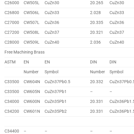
C26000
CW505L
CuZn30
20.265
CuZn30
C26800
CW506L
CuZn33
2.028
CuZn33
C27000
CW507L
CuZn36
20.335
CuZn36
C27200
CW508L
CuZn37
20.321
CuZn37
C28000
CW509L
CuZn40
2.036
CuZn40
Free Machining Brass
ASTM
EN
EN
DIN
DIN
Number
Symbol
Number
Symbol
C33500
CW604N
CuZn37Pb0.5
20.332
CuZn37Pb0.
C33500
CW605N
CuZn37Pb1
–
–
C34000
CW600N
CuZn35Pb1
20.331
CuZn36Pb1.
C34200
CW601N
CuZn35Pb2
20.331
CuZn36Pb1.
C34400
–
–
–
–