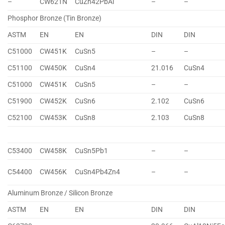
–
CW621N
CuZn42PbAl
–
–
Phosphor Bronze (Tin Bronze)
ASTM
EN
EN
DIN
DIN
C51000
CW451K
CuSn5
–
–
C51100
CW450K
CuSn4
21.016
CuSn4
C51000
CW451K
CuSn5
–
–
C51900
CW452K
CuSn6
2.102
CuSn6
C52100
CW453K
CuSn8
2.103
CuSn8
C53400
CW458K
CuSn5Pb1
–
–
C54400
CW456K
CuSn4Pb4Zn4
–
–
Aluminum Bronze / Silicon Bronze
ASTM
EN
EN
DIN
DIN