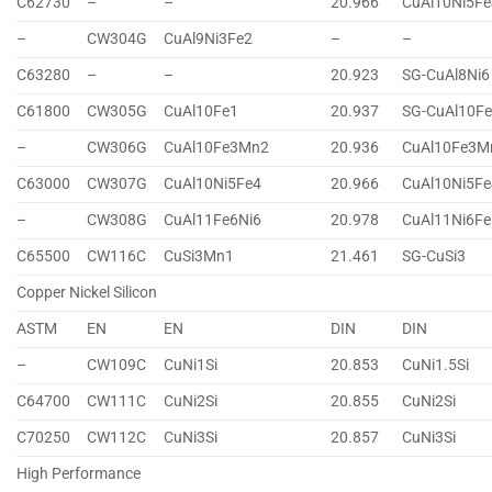
C62730
–
–
20.966
CuAl10Ni5Fe
–
CW304G
CuAl9Ni3Fe2
–
–
C63280
–
–
20.923
SG-CuAl8Ni6
C61800
CW305G
CuAl10Fe1
20.937
SG-CuAl10F
–
CW306G
CuAl10Fe3Mn2
20.936
CuAl10Fe3M
C63000
CW307G
CuAl10Ni5Fe4
20.966
CuAl10Ni5Fe
–
CW308G
CuAl11Fe6Ni6
20.978
CuAl11Ni6Fe
C65500
CW116C
CuSi3Mn1
21.461
SG-CuSi3
Copper Nickel Silicon
ASTM
EN
EN
DIN
DIN
–
CW109C
CuNi1Si
20.853
CuNi1.5Si
C64700
CW111C
CuNi2Si
20.855
CuNi2Si
C70250
CW112C
CuNi3Si
20.857
CuNi3Si
High Performance