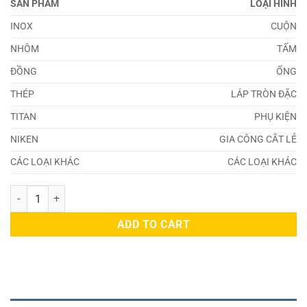
SẢN PHẨM
LOẠI HÌNH
INOX
CUỘN
NHÔM
TẤM
ĐỒNG
ỐNG
THÉP
LÁP TRÒN ĐẶC
TITAN
PHỤ KIỆN
NIKEN
GIA CÔNG CẮT LẺ
CÁC LOẠI KHÁC
CÁC LOẠI KHÁC
Đồng 2038 quantity
ADD TO CART