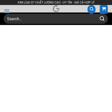
Skip
KIM LOẠI G7 CHẤT LƯỢNG CAO - UY TÍN - GIÁ CẢ HỢP LÝ
to
content
Search
for: