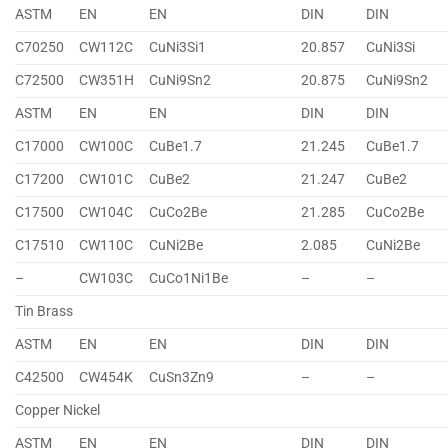
ASTM
EN
EN
DIN
DIN
C70250
CW112C
CuNi3Si1
20.857
CuNi3Si
C72500
CW351H
CuNi9Sn2
20.875
CuNi9Sn2
ASTM
EN
EN
DIN
DIN
C17000
CW100C
CuBe1.7
21.245
CuBe1.7
C17200
CW101C
CuBe2
21.247
CuBe2
C17500
CW104C
CuCo2Be
21.285
CuCo2Be
C17510
CW110C
CuNi2Be
2.085
CuNi2Be
–
CW103C
CuCo1Ni1Be
–
–
Tin Brass
ASTM
EN
EN
DIN
DIN
C42500
CW454K
CuSn3Zn9
–
–
Copper Nickel
ASTM
EN
EN
DIN
DIN