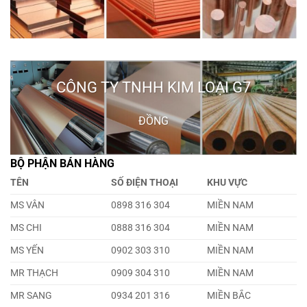
CÔNG TY TNHH KIM LOẠI G7
ĐỒNG
BỘ PHẬN BÁN HÀNG
TÊN
SỐ ĐIỆN THOẠI
KHU VỰC
MS VÂN
0898 316 304
MIỀN NAM
MS CHI
0888 316 304
MIỀN NAM
MS YẾN
0902 303 310
MIỀN NAM
MR THẠCH
0909 304 310
MIỀN NAM
MR SANG
0934 201 316
MIỀN BẮC