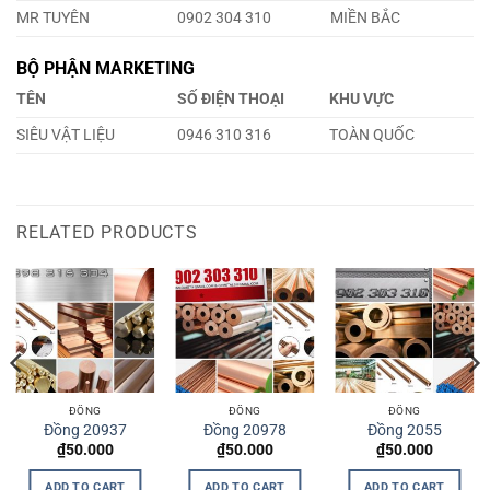
MR TUYÊN
0902 304 310
MIỀN BẮC
BỘ PHẬN MARKETING
TÊN
SỐ ĐIỆN THOẠI
KHU VỰC
SIÊU VẬT LIỆU
0946 310 316
TOÀN QUỐC
RELATED PRODUCTS
ĐỒNG
ĐỒNG
ĐỒNG
Đồng 20937
Đồng 20978
Đồng 2055
₫
50.000
₫
50.000
₫
50.000
ADD TO CART
ADD TO CART
ADD TO CART