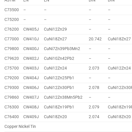
ASTM
EN
EN
DIN
DIN
C73500
–
–
–
–
C75200
–
–
–
–
C76200
CW405J
CuNi12Zn29
–
–
C77000
CW410J
CuNi18Zn27
20.742
CuNi18Zn27
C79800
CW400J
CuNi7Zn39Pb3Mn2
–
–
C79620
CW402J
CuNi10Zn42Pb2
–
–
C75700
CW403J
CuNi12Zn24
2.073
CuNi12Zn24
C79200
CW404J
CuNi12Zn25Pb1
–
–
C79300
CW406J
CuNi12Zn30Pb1
2.078
CuNi12Zn30
C79860
CW407J
CuNi12Zn38Mn5Pb2
–
–
C76300
CW408J
CuNi18Zn19Pb1
2.079
CuNi18Zn19
C76400
CW409J
CuNi18Zn20
2.074
CuNi18Zn20
Copper Nickel Tin