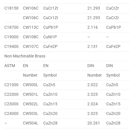
C18150
CW106C
CuCr1Zr
21.293
CuCrZr
CW106C
CuCr1Zr
21.293
CuCrZr
C18700
CW113C
CuPb1P
2.116
CuPb1P
C19000
CW108C
CuNi1P
–
–
C19400
CW107C
CuFe2P
2.131
CuFe2P
Non-Machinable Brass
ASTM
EN
EN
DIN
DIN
Number
Symbol
Number
Symbol
C21000
CW500L
CuZn5
2.022
CuZn5
C22000
CW501L
CuZn10
2.023
CuZn10
C23000
CW502L
CuZn15
2.024
CuZn15
C24000
CW503L
CuZn20
2.025
CuZn20
–
CW504L
CuZn28
20.261
CuZn28