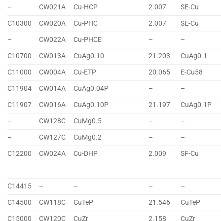
–
CW021A
Cu-HCP
2.007
SE-Cu
C10300
CW020A
Cu-PHC
2.007
SE-Cu
–
CW022A
Cu-PHCE
–
–
C10700
CW013A
CuAg0.10
21.203
CuAg0.1
C11000
CW004A
Cu-ETP
20.065
E-Cu58
C11904
CW014A
CuAg0.04P
–
–
C11907
CW016A
CuAg0.10P
21.197
CuAg0.1P
–
CW128C
CuMg0.5
–
–
–
CW127C
CuMg0.2
–
–
C12200
CW024A
Cu-DHP
2.009
SF-Cu
C14415
–
–
–
–
C14500
CW118C
CuTeP
21.546
CuTeP
C15000
CW120C
CuZr
2.158
CuZr