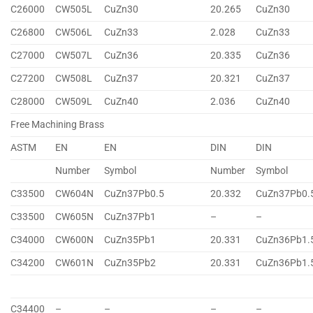
C26000
CW505L
CuZn30
20.265
CuZn30
C26800
CW506L
CuZn33
2.028
CuZn33
C27000
CW507L
CuZn36
20.335
CuZn36
C27200
CW508L
CuZn37
20.321
CuZn37
C28000
CW509L
CuZn40
2.036
CuZn40
Free Machining Brass
ASTM
EN
EN
DIN
DIN
Number
Symbol
Number
Symbol
C33500
CW604N
CuZn37Pb0.5
20.332
CuZn37Pb0.
C33500
CW605N
CuZn37Pb1
–
–
C34000
CW600N
CuZn35Pb1
20.331
CuZn36Pb1.
C34200
CW601N
CuZn35Pb2
20.331
CuZn36Pb1.
C34400
–
–
–
–