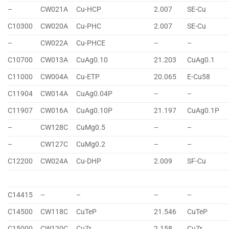
–
CW021A
Cu-HCP
2.007
SE-Cu
C10300
CW020A
Cu-PHC
2.007
SE-Cu
–
CW022A
Cu-PHCE
–
–
C10700
CW013A
CuAg0.10
21.203
CuAg0.1
C11000
CW004A
Cu-ETP
20.065
E-Cu58
C11904
CW014A
CuAg0.04P
–
–
C11907
CW016A
CuAg0.10P
21.197
CuAg0.1P
–
CW128C
CuMg0.5
–
–
–
CW127C
CuMg0.2
–
–
C12200
CW024A
Cu-DHP
2.009
SF-Cu
C14415
–
–
–
–
C14500
CW118C
CuTeP
21.546
CuTeP
C15000
CW120C
CuZr
2.158
CuZr