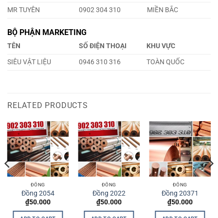
MR TUYÊN
0902 304 310
MIỀN BẮC
BỘ PHẬN MARKETING
TÊN
SỐ ĐIỆN THOẠI
KHU VỰC
SIÊU VẬT LIỆU
0946 310 316
TOÀN QUỐC
RELATED PRODUCTS
ĐỒNG
ĐỒNG
ĐỒNG
Đồng 2054
Đồng 2022
Đồng 20371
₫
50.000
₫
50.000
₫
50.000