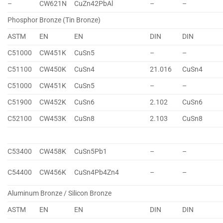
–
CW621N
CuZn42PbAl
–
–
Phosphor Bronze (Tin Bronze)
ASTM
EN
EN
DIN
DIN
C51000
CW451K
CuSn5
–
–
C51100
CW450K
CuSn4
21.016
CuSn4
C51000
CW451K
CuSn5
–
–
C51900
CW452K
CuSn6
2.102
CuSn6
C52100
CW453K
CuSn8
2.103
CuSn8
C53400
CW458K
CuSn5Pb1
–
–
C54400
CW456K
CuSn4Pb4Zn4
–
–
Aluminum Bronze / Silicon Bronze
ASTM
EN
EN
DIN
DIN