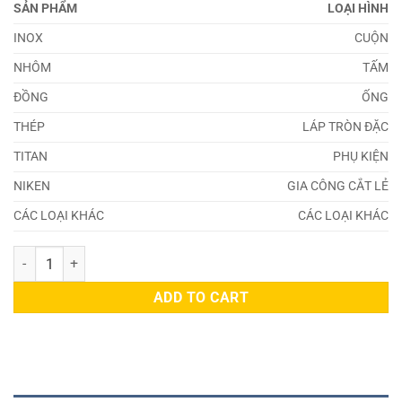
SẢN PHẨM
LOẠI HÌNH
INOX
CUỘN
NHÔM
TẤM
ĐỒNG
ỐNG
THÉP
LÁP TRÒN ĐẶC
TITAN
PHỤ KIỆN
NIKEN
GIA CÔNG CẮT LẺ
CÁC LOẠI KHÁC
CÁC LOẠI KHÁC
Đồng 20855 quantity
ADD TO CART