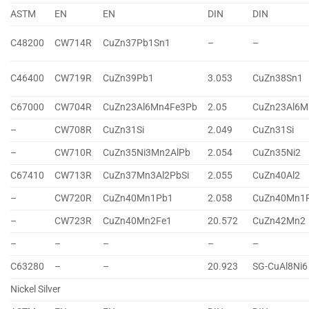
ASTM
EN
EN
DIN
DIN
C48200
CW714R
CuZn37Pb1Sn1
–
–
C46400
CW719R
CuZn39Pb1
3.053
CuZn38Sn1
C67000
CW704R
CuZn23Al6Mn4Fe3Pb
2.05
CuZn23Al6M
–
CW708R
CuZn31Si
2.049
CuZn31Si
–
CW710R
CuZn35Ni3Mn2AlPb
2.054
CuZn35Ni2
C67410
CW713R
CuZn37Mn3Al2PbSi
2.055
CuZn40Al2
–
CW720R
CuZn40Mn1Pb1
2.058
CuZn40Mn1
–
CW723R
CuZn40Mn2Fe1
20.572
CuZn42Mn2
–
–
–
–
–
C63280
–
–
20.923
SG-CuAl8Ni6
Nickel Silver