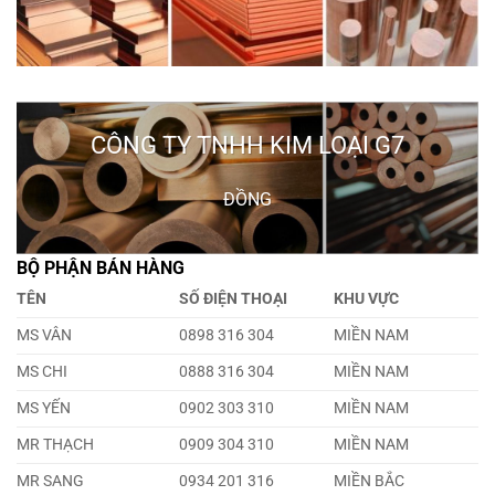
CÔNG TY TNHH KIM LOẠI G7
ĐỒNG
BỘ PHẬN BÁN HÀNG
TÊN
SỐ ĐIỆN THOẠI
KHU VỰC
MS VÂN
0898 316 304
MIỀN NAM
MS CHI
0888 316 304
MIỀN NAM
MS YẾN
0902 303 310
MIỀN NAM
MR THẠCH
0909 304 310
MIỀN NAM
MR SANG
0934 201 316
MIỀN BẮC