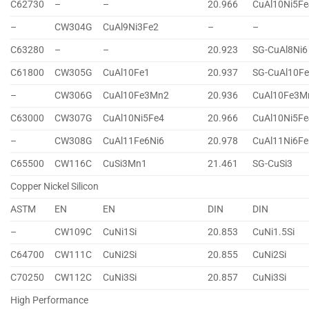
C62730
–
–
20.966
CuAl10Ni5Fe
–
CW304G
CuAl9Ni3Fe2
–
–
C63280
–
–
20.923
SG-CuAl8Ni6
C61800
CW305G
CuAl10Fe1
20.937
SG-CuAl10F
–
CW306G
CuAl10Fe3Mn2
20.936
CuAl10Fe3M
C63000
CW307G
CuAl10Ni5Fe4
20.966
CuAl10Ni5Fe
–
CW308G
CuAl11Fe6Ni6
20.978
CuAl11Ni6Fe
C65500
CW116C
CuSi3Mn1
21.461
SG-CuSi3
Copper Nickel Silicon
ASTM
EN
EN
DIN
DIN
–
CW109C
CuNi1Si
20.853
CuNi1.5Si
C64700
CW111C
CuNi2Si
20.855
CuNi2Si
C70250
CW112C
CuNi3Si
20.857
CuNi3Si
High Performance