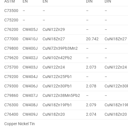
ASTM
EN
EN
DIN
DIN
C73500
–
–
–
–
C75200
–
–
–
–
C76200
CW405J
CuNi12Zn29
–
–
C77000
CW410J
CuNi18Zn27
20.742
CuNi18Zn27
C79800
CW400J
CuNi7Zn39Pb3Mn2
–
–
C79620
CW402J
CuNi10Zn42Pb2
–
–
C75700
CW403J
CuNi12Zn24
2.073
CuNi12Zn24
C79200
CW404J
CuNi12Zn25Pb1
–
–
C79300
CW406J
CuNi12Zn30Pb1
2.078
CuNi12Zn30
C79860
CW407J
CuNi12Zn38Mn5Pb2
–
–
C76300
CW408J
CuNi18Zn19Pb1
2.079
CuNi18Zn19
C76400
CW409J
CuNi18Zn20
2.074
CuNi18Zn20
Copper Nickel Tin