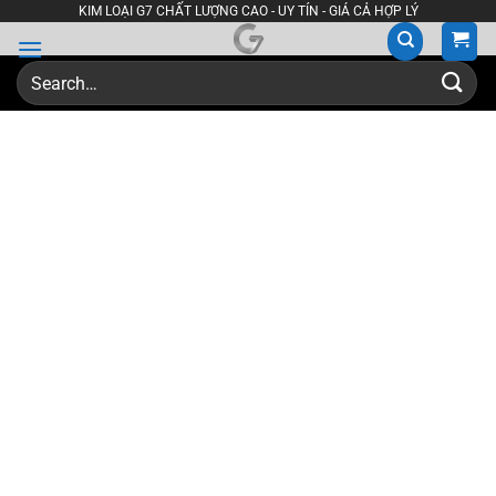
Skip
KIM LOẠI G7 CHẤT LƯỢNG CAO - UY TÍN - GIÁ CẢ HỢP LÝ
to
content
Search
for: