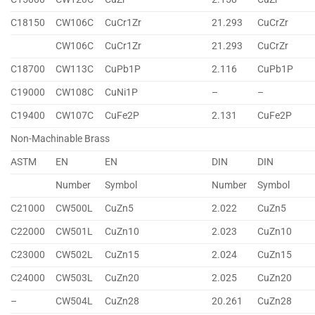
C18150
CW106C
CuCr1Zr
21.293
CuCrZr
CW106C
CuCr1Zr
21.293
CuCrZr
C18700
CW113C
CuPb1P
2.116
CuPb1P
C19000
CW108C
CuNi1P
–
–
C19400
CW107C
CuFe2P
2.131
CuFe2P
Non-Machinable Brass
ASTM
EN
EN
DIN
DIN
Number
Symbol
Number
Symbol
C21000
CW500L
CuZn5
2.022
CuZn5
C22000
CW501L
CuZn10
2.023
CuZn10
C23000
CW502L
CuZn15
2.024
CuZn15
C24000
CW503L
CuZn20
2.025
CuZn20
–
CW504L
CuZn28
20.261
CuZn28