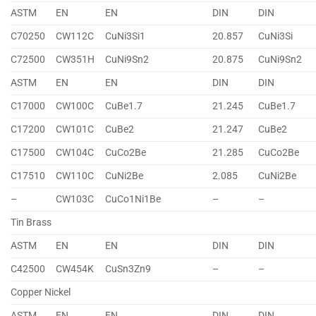
ASTM
EN
EN
DIN
DIN
C70250
CW112C
CuNi3Si1
20.857
CuNi3Si
C72500
CW351H
CuNi9Sn2
20.875
CuNi9Sn2
ASTM
EN
EN
DIN
DIN
C17000
CW100C
CuBe1.7
21.245
CuBe1.7
C17200
CW101C
CuBe2
21.247
CuBe2
C17500
CW104C
CuCo2Be
21.285
CuCo2Be
C17510
CW110C
CuNi2Be
2.085
CuNi2Be
–
CW103C
CuCo1Ni1Be
–
–
Tin Brass
ASTM
EN
EN
DIN
DIN
C42500
CW454K
CuSn3Zn9
–
–
Copper Nickel
ASTM
EN
EN
DIN
DIN