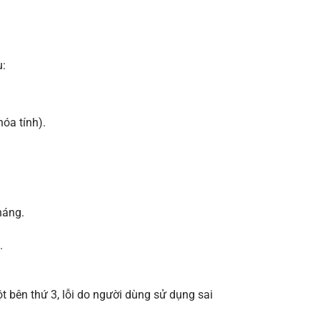
u:
óa tính).
háng.
.
t bên thứ 3, lỗi do người dùng sử dụng sai