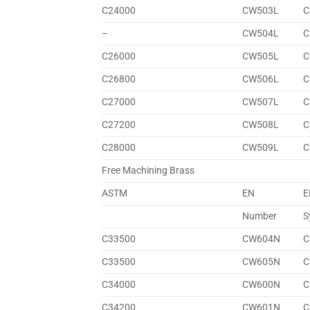
C24000
CW503L
C
–
CW504L
C
C26000
CW505L
C
C26800
CW506L
C
C27000
CW507L
C
C27200
CW508L
C
C28000
CW509L
C
Free Machining Brass
ASTM
EN
E
Number
S
C33500
CW604N
C
C33500
CW605N
C
C34000
CW600N
C
C34200
CW601N
C