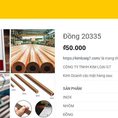
Đồng 20335
₫
50.000
https://kimloaig7.com/
là trang t
CÔNG TY TNHH KIM LOẠI G7
Kinh Doanh các mặt hàng sau:
SẢN PHẨM
INOX
NHÔM
ĐỒNG