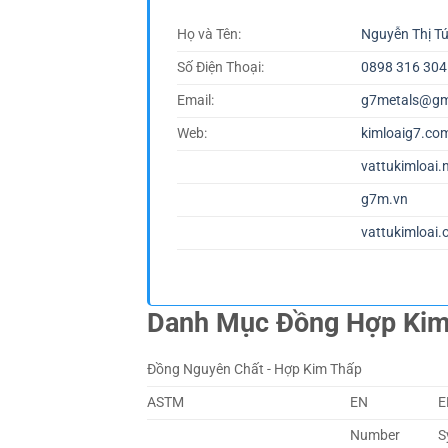
Họ và Tên:
Nguyễn Thị T
Số Điện Thoại:
0898 316 304
Email:
g7metals@gm
Web:
kimloaig7.co
vattukimloai.
g7m.vn
vattukimloai.
Danh Mục Đồng Hợp Ki
Đồng Nguyên Chất - Hợp Kim Thấp
ASTM
EN
E
Number
S