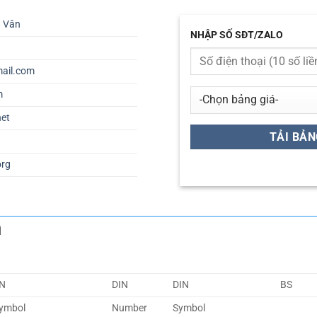
ú Vân
NHẬP SỐ SĐT/ZALO
ail.com
m
net
org
m
N
DIN
DIN
BS
ymbol
Number
Symbol