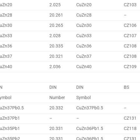
uZn20
2.025
CuZn20
CZ103
uZn28
20.261
CuZn28
–
uZn30
20.265
CuZn30
CZ106
uZn33
2.028
CuZn33
CZ107
uZn36
20.335
CuZn36
CZ108
uZn37
20.321
CuZn37
CZ108
uZn40
2.036
CuZn40
CZ109
N
DIN
DIN
BS
ymbol
Number
Symbol
uZn37Pb0.5
20.332
CuZn37Pb0.5
–
uZn37Pb1
–
–
CZ131
uZn35Pb1
20.331
CuZn36Pb1.5
CZ118
uZn35Pb2
20.331
CuZn36Pb1.5
CZ131