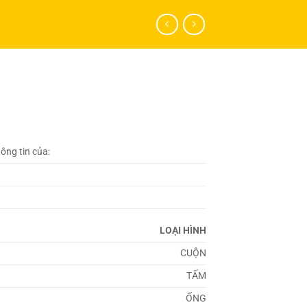
hông tin của:
LOẠI HÌNH
CUỘN
TẤM
ỐNG