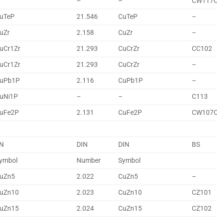
–
–
CW117
uTeP
21.546
CuTeP
–
uZr
2.158
CuZr
–
uCr1Zr
21.293
CuCrZr
CC102
uCr1Zr
21.293
CuCrZr
–
uPb1P
2.116
CuPb1P
–
uNi1P
–
–
C113
uFe2P
2.131
CuFe2P
CW107
N
DIN
DIN
BS
ymbol
Number
Symbol
uZn5
2.022
CuZn5
–
uZn10
2.023
CuZn10
CZ101
uZn15
2.024
CuZn15
CZ102