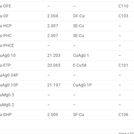
u-OFE
–
–
C110
u-OF
2.004
OF-Cu
C103
u-HCP
2.007
SE-Cu
–
u-PHC
2.007
SE-Cu
–
u-PHCE
–
–
–
uAg0.10
21.203
CuAg0.1
–
u-ETP
20.065
E-Cu58
C101
uAg0.04P
–
–
–
uAg0.10P
21.197
CuAg0.1P
–
uMg0.5
–
–
–
uMg0.2
–
–
–
u-DHP
2.009
SF-Cu
C106