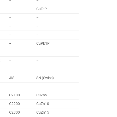
C
–
–
–
CuTeP
–
–
–
–
–
–
–
CuPb1P
–
–
C
–
–
JIS
SN (Swiss)
C2100
CuZn5
C2200
CuZn10
C2300
CuZn15