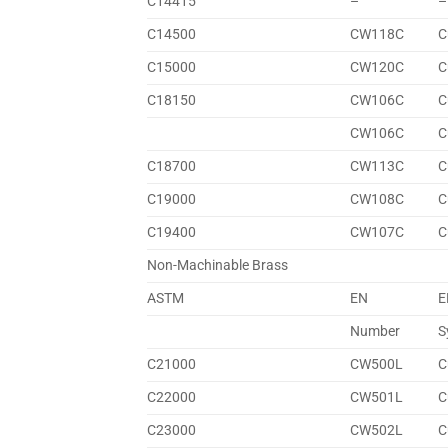
C14415
–
–
C14500
CW118C
C
C15000
CW120C
C
C18150
CW106C
C
CW106C
C
C18700
CW113C
C
C19000
CW108C
C
C19400
CW107C
C
Non-Machinable Brass
ASTM
EN
E
Number
S
C21000
CW500L
C
C22000
CW501L
C
C23000
CW502L
C