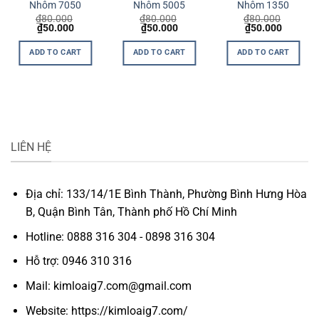
Nhôm 7050
Nhôm 5005
Nhôm 1350
₫
80.000
₫
80.000
₫
80.000
Original
Current
Original
Current
Original
Current
₫
50.000
₫
50.000
₫
50.000
price
price
price
price
price
price
was:
is:
was:
is:
was:
is:
ADD TO CART
ADD TO CART
ADD TO CART
₫80.000.
₫50.000.
₫80.000.
₫50.000.
₫80.000.
₫50.000
LIÊN HỆ
Địa chỉ: 133/14/1E Bình Thành, Phường Bình Hưng Hòa
B, Quận Bình Tân, Thành phố Hồ Chí Minh
Hotline: 0888 316 304 - 0898 316 304
Hỗ trợ: 0946 310 316
Mail: kimloaig7.com@gmail.com
Website: https://kimloaig7.com/