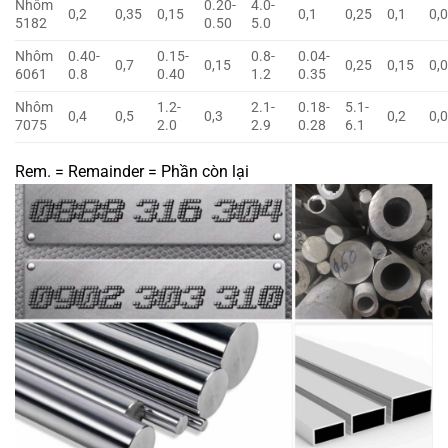
Nhôm
0.20-
4.0-
0,2
0,35
0,15
0,1
0,25
0,1
0,
5182
0.50
5.0
Nhôm
0.40-
0.15-
0.8-
0.04-
0,7
0,15
0,25
0,15
0,
6061
0.8
0.40
1.2
0.35
Nhôm
1.2-
2.1-
0.18-
5.1-
0,4
0,5
0,3
0,2
0,
7075
2.0
2.9
0.28
6.1
Rem. = Remainder = Phần còn lại