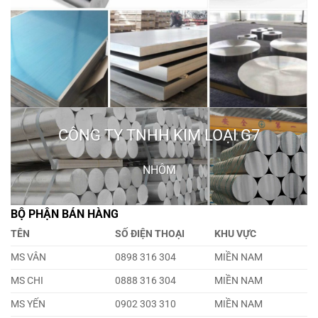
CÔNG TY TNHH KIM LOẠI G7
NHÔM
BỘ PHẬN BÁN HÀNG
TÊN
SỐ ĐIỆN THOẠI
KHU VỰC
MS VÂN
0898 316 304
MIỀN NAM
MS CHI
0888 316 304
MIỀN NAM
MS YẾN
0902 303 310
MIỀN NAM