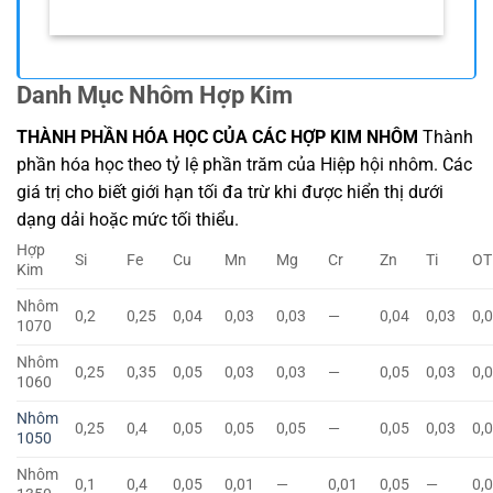
Danh Mục Nhôm Hợp Kim
THÀNH PHẦN HÓA HỌC CỦA CÁC HỢP KIM NHÔM
Thành
phần hóa học theo tỷ lệ phần trăm của Hiệp hội nhôm. Các
giá trị cho biết giới hạn tối đa trừ khi được hiển thị dưới
dạng dải hoặc mức tối thiểu.
Hợp
Si
Fe
Cu
Mn
Mg
Cr
Zn
Ti
OT
Kim
Nhôm
0,2
0,25
0,04
0,03
0,03
—
0,04
0,03
0,
1070
Nhôm
0,25
0,35
0,05
0,03
0,03
—
0,05
0,03
0,
1060
Nhôm
0,25
0,4
0,05
0,05
0,05
—
0,05
0,03
0,
1050
Nhôm
0,1
0,4
0,05
0,01
—
0,01
0,05
—
0,