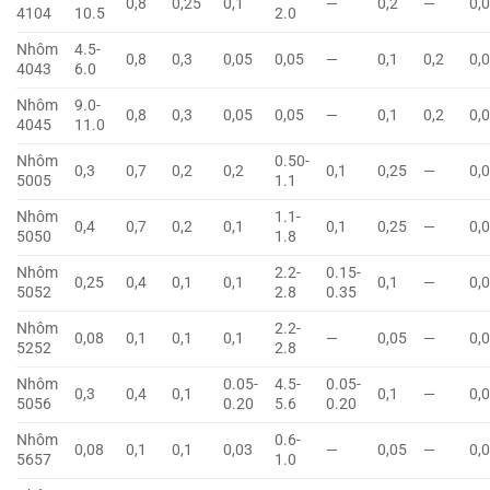
0,8
0,25
0,1
—
0,2
—
0,
4104
10.5
2.0
Nhôm
4.5-
0,8
0,3
0,05
0,05
—
0,1
0,2
0,
4043
6.0
Nhôm
9.0-
0,8
0,3
0,05
0,05
—
0,1
0,2
0,
4045
11.0
Nhôm
0.50-
0,3
0,7
0,2
0,2
0,1
0,25
—
0,
5005
1.1
Nhôm
1.1-
0,4
0,7
0,2
0,1
0,1
0,25
—
0,
5050
1.8
Nhôm
2.2-
0.15-
0,25
0,4
0,1
0,1
0,1
—
0,
5052
2.8
0.35
Nhôm
2.2-
0,08
0,1
0,1
0,1
—
0,05
—
0,
5252
2.8
Nhôm
0.05-
4.5-
0.05-
0,3
0,4
0,1
0,1
—
0,
5056
0.20
5.6
0.20
Nhôm
0.6-
0,08
0,1
0,1
0,03
—
0,05
—
0,
5657
1.0