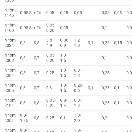
1350
Nhôm
0.55 Si + Fe
0,05
0,05
0,05
—
0,05
0,03
0,
1145
Nhôm
0.05-
0.95 Si + Fe
0,05
—
—
0,1
—
0,
1100
0.20
Nhôm
3.8-
0.30-
1.2-
0,5
0,5
0,1
0,25
0,15
0,
2024
4.9
0.9
1.8
Nhôm
0.05-
1.0-
0,6
0,7
—
—
0,1
—
0,
3003
0.20
1.5
Nhôm
1.0-
0.8-
0,3
0,7
0,25
—
0,25
—
0,
3004
1.5
1.3
Nhôm
1.0-
0.20-
0,6
0,7
0,3
0,1
0,25
0,1
0,
3005
1.5
0.6
Nhôm
0.05-
0.8-
0.8-
0,6
0,8
—
0,25
0,1
0,
3104
0.25
1.4
1.3
Nhôm
9.0-
1.0-
0,8
0,25
0,1
—
0,2
—
0,
4004
10.5
2.0
Nhôm
9.0-
1.0-