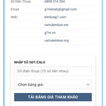
Số Điện Thoại:
0898 316 304
Email:
g7metals@gmail.com
Web:
kimloaig7.com
vattukimloai.net
g7m.vn
vattukimloai.org
NHẬP SỐ SĐT/ZALO