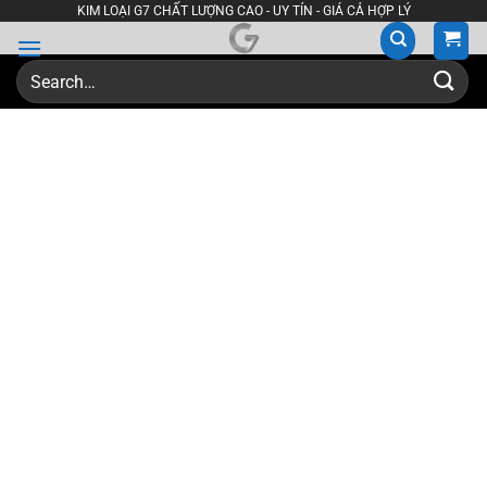
Skip
KIM LOẠI G7 CHẤT LƯỢNG CAO - UY TÍN - GIÁ CẢ HỢP LÝ
to
content
Search
for: