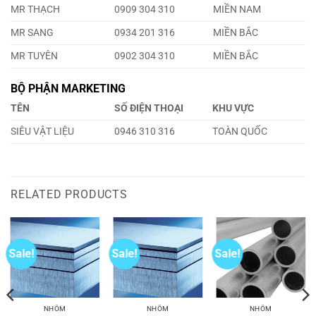
MR THẠCH
0909 304 310
MIỀN NAM
MR SANG
0934 201 316
MIỀN BẮC
MR TUYÊN
0902 304 310
MIỀN BẮC
BỘ PHẬN MARKETING
TÊN
SỐ ĐIỆN THOẠI
KHU VỰC
SIÊU VẬT LIỆU
0946 310 316
TOÀN QUỐC
RELATED PRODUCTS
Sale!
Sale!
Sale!
NHÔM
NHÔM
NHÔM