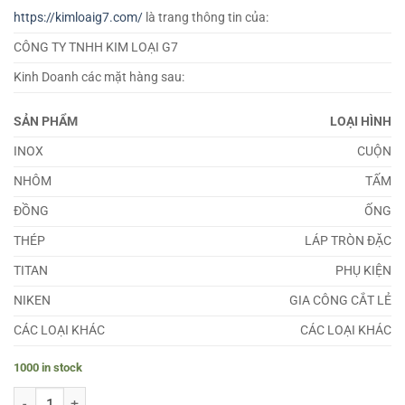
https://kimloaig7.com/
là trang thông tin của:
CÔNG TY TNHH KIM LOẠI G7
Kinh Doanh các mặt hàng sau:
SẢN PHẨM
LOẠI HÌNH
INOX
CUỘN
NHÔM
TẤM
ĐỒNG
ỐNG
THÉP
LÁP TRÒN ĐẶC
TITAN
PHỤ KIỆN
NIKEN
GIA CÔNG CẮT LẺ
CÁC LOẠI KHÁC
CÁC LOẠI KHÁC
1000 in stock
Láp Nhôm 7075 Phi 96 quantity