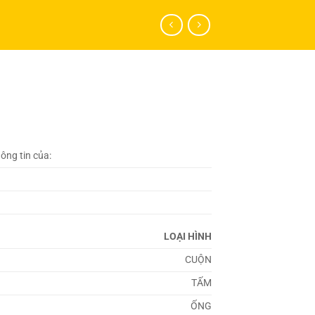
hông tin của:
LOẠI HÌNH
CUỘN
TẤM
ỐNG