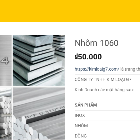
Nhôm 1060
₫
50.000
https://kimloaig7.com/
là trang t
CÔNG TY TNHH KIM LOẠI G7
Kinh Doanh các mặt hàng sau:
SẢN PHẨM
INOX
NHÔM
ĐỒNG