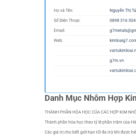
Họ và Tên:
Nguyễn Thị T
Số Điện Thoại:
0898 316 304
Email:
g7metals@gm
Web:
kimloaig7.co
vattukimloai.
g7m.vn
vattukimloai.
Danh Mục Nhôm Hợp Ki
THÀNH PHẦN HÓA HỌC CỦA CÁC HỢP KIM NH
Thành phần hóa học theo tỷ lệ phần trăm của Hi
Các giá trị cho biết giới hạn tối đa trừ khi được h