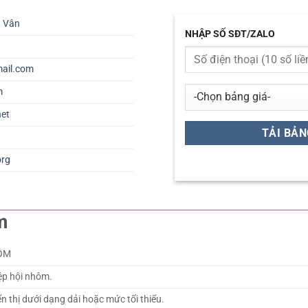
ú Vân
NHẬP SỐ SĐT/ZALO
ail.com
m
net
org
m
ÔM
ệp hội nhôm.
iển thị dưới dạng dải hoặc mức tối thiểu.