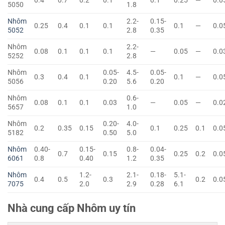
0.4
0.7
0.2
0.1
0.1
0.25
—
0.0
5050
1.8
Nhôm
2.2-
0.15-
0.25
0.4
0.1
0.1
0.1
—
0.0
5052
2.8
0.35
Nhôm
2.2-
0.08
0.1
0.1
0.1
—
0.05
—
0.0
5252
2.8
Nhôm
0.05-
4.5-
0.05-
0.3
0.4
0.1
0.1
—
0.0
5056
0.20
5.6
0.20
Nhôm
0.6-
0.08
0.1
0.1
0.03
—
0.05
—
0.0
5657
1.0
Nhôm
0.20-
4.0-
0.2
0.35
0.15
0.1
0.25
0.1
0.0
5182
0.50
5.0
Nhôm
0.40-
0.15-
0.8-
0.04-
0.7
0.15
0.25
0.2
0.0
6061
0.8
0.40
1.2
0.35
Nhôm
1.2-
2.1-
0.18-
5.1-
0.4
0.5
0.3
0.2
0.0
7075
2.0
2.9
0.28
6.1
Nhà cung cấp Nhôm uy tín