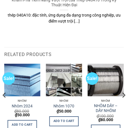
Thép 1.4713 là vật liệu không thể thiếu trong các ứng dụng chị
u
nhiệt độ [...]
RELATED PRODUCTS
Sale!
Sale!
NHÔM
NHÔM
NHÔM
NHÔM DÂY –
Nhôm 2024
Nhôm 1070
DÂY NHÔM
₫
80.000
₫
50.000
t
Original
Current
₫
50.000
₫
100.000
price
price
Original
Current
₫
80.000
ADD TO CART
was:
is:
price
price
ADD TO CART
0.
₫80.000.
₫50.000.
was:
is: