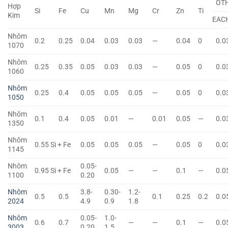
OT
Hợp
Si
Fe
Cu
Mn
Mg
Cr
Zn
Ti
Kim
EAC
Nhôm
0.2
0.25
0.04
0.03
0.03
—
0.04
0
0.0
1070
Nhôm
0.25
0.35
0.05
0.03
0.03
—
0.05
0
0.0
1060
Nhôm
0.25
0.4
0.05
0.05
0.05
—
0.05
0
0.0
1050
Nhôm
0.1
0.4
0.05
0.01
—
0.01
0.05
—
0.0
1350
Nhôm
0.55 Si + Fe
0.05
0.05
0.05
—
0.05
0
0.0
1145
Nhôm
0.05-
0.95 Si + Fe
0.05
—
—
0.1
—
0.0
1100
0.20
Nhôm
3.8-
0.30-
1.2-
0.5
0.5
0.1
0.25
0.2
0.0
2024
4.9
0.9
1.8
Nhôm
0.05-
1.0-
0.6
0.7
—
—
0.1
—
0.0
3003
0.20
1.5