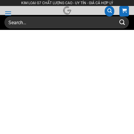
Skip
KIM LOẠI G7 CHẤT LƯỢNG CAO - UY TÍN - GIÁ CẢ HỢP LÝ
to
content
Search
for: