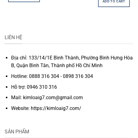
ADD TO CART
₫100.000.
₫80.000
LIÊN HỆ
Địa chỉ: 133/14/1E Bình Thành, Phường Bình Hưng Hòa
B, Quận Bình Tân, Thành phố Hồ Chí Minh
Hotline: 0888 316 304 - 0898 316 304
Hỗ trợ: 0946 310 316
Mail: kimloaig7.com@gmail.com
Website: https://kimloaig7.com/
SẢN PHẨM