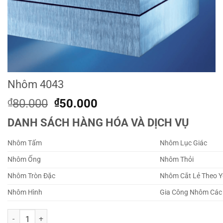
Nhôm 4043
Original
Current
₫
80.000
₫
50.000
price
price
DANH SÁCH HÀNG HÓA VÀ DỊCH VỤ
was:
is:
₫80.000.
₫50.000.
Nhôm Tấm
Nhôm Lục Giác
Nhôm Ống
Nhôm Thỏi
Nhôm Tròn Đặc
Nhôm Cắt Lẻ Theo Y
Nhôm Hình
Gia Công Nhôm Các
Nhôm 4043 quantity