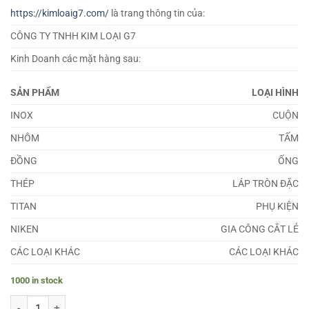
https://kimloaig7.com/
là trang thông tin của:
CÔNG TY TNHH KIM LOẠI G7
Kinh Doanh các mặt hàng sau:
SẢN PHẨM
LOẠI HÌNH
INOX
CUỘN
NHÔM
TẤM
ĐỒNG
ỐNG
THÉP
LÁP TRÒN ĐẶC
TITAN
PHỤ KIỆN
NIKEN
GIA CÔNG CẮT LẺ
CÁC LOẠI KHÁC
CÁC LOẠI KHÁC
1000 in stock
Láp Nhôm 7075 Phi 156 quantity