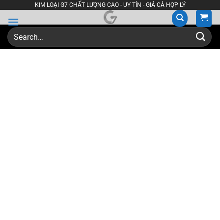
Skip
KIM LOẠI G7 CHẤT LƯỢNG CAO - UY TÍN - GIÁ CẢ HỢP LÝ
to
content
Search
for: