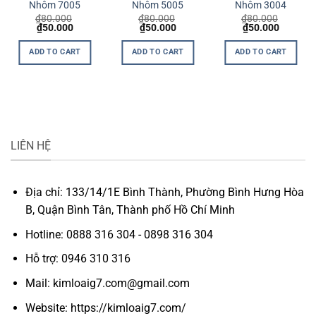
Nhôm 7005
Nhôm 5005
Nhôm 3004
₫
80.000
₫
80.000
₫
80.000
t
Original
Current
Original
Current
Original
Current
₫
50.000
₫
50.000
₫
50.000
price
price
price
price
price
price
was:
is:
was:
is:
was:
is:
ADD TO CART
ADD TO CART
ADD TO CART
0.
₫80.000.
₫50.000.
₫80.000.
₫50.000.
₫80.000.
₫50.000
LIÊN HỆ
Địa chỉ: 133/14/1E Bình Thành, Phường Bình Hưng Hòa
B, Quận Bình Tân, Thành phố Hồ Chí Minh
Hotline: 0888 316 304 - 0898 316 304
Hỗ trợ: 0946 310 316
Mail: kimloaig7.com@gmail.com
Website: https://kimloaig7.com/