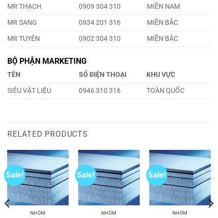
MR THẠCH
0909 304 310
MIỀN NAM
MR SANG
0934 201 316
MIỀN BẮC
MR TUYÊN
0902 304 310
MIỀN BẮC
BỘ PHẬN MARKETING
TÊN
SỐ ĐIỆN THOẠI
KHU VỰC
SIÊU VẬT LIỆU
0946 310 316
TOÀN QUỐC
RELATED PRODUCTS
Sale!
Sale!
Sale!
NHÔM
NHÔM
NHÔM