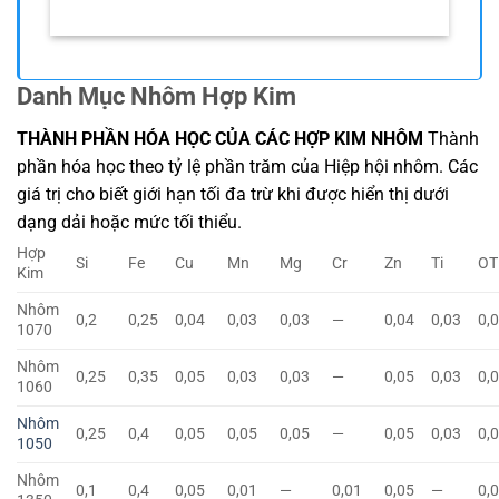
Danh Mục Nhôm Hợp Kim
THÀNH PHẦN HÓA HỌC CỦA CÁC HỢP KIM NHÔM
Thành
phần hóa học theo tỷ lệ phần trăm của Hiệp hội nhôm. Các
giá trị cho biết giới hạn tối đa trừ khi được hiển thị dưới
dạng dải hoặc mức tối thiểu.
Hợp
Si
Fe
Cu
Mn
Mg
Cr
Zn
Ti
OT
Kim
Nhôm
0,2
0,25
0,04
0,03
0,03
—
0,04
0,03
0,
1070
Nhôm
0,25
0,35
0,05
0,03
0,03
—
0,05
0,03
0,
1060
Nhôm
0,25
0,4
0,05
0,05
0,05
—
0,05
0,03
0,
1050
Nhôm
0,1
0,4
0,05
0,01
—
0,01
0,05
—
0,