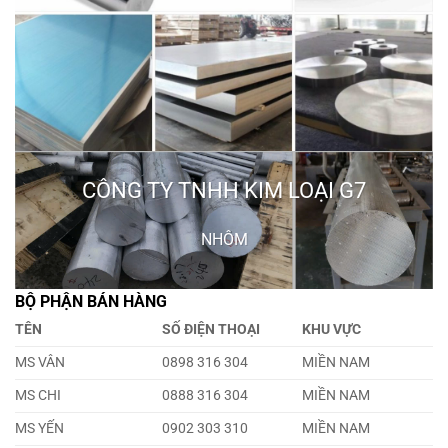
CÔNG TY TNHH KIM LOẠI G7
NHÔM
BỘ PHẬN BÁN HÀNG
TÊN
SỐ ĐIỆN THOẠI
KHU VỰC
MS VÂN
0898 316 304
MIỀN NAM
MS CHI
0888 316 304
MIỀN NAM
MS YẾN
0902 303 310
MIỀN NAM