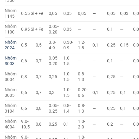
1350
Nhôm
0.55 Si + Fe
0,05
0,05
0,05
—
0,05
0,03
0,
1145
Nhôm
0.05-
0.95 Si + Fe
0,05
—
—
0,1
—
0,
1100
0.20
Nhôm
3.8-
0.30-
1.2-
0,5
0,5
0,1
0,25
0,15
0,
2024
4.9
0.9
1.8
Nhôm
0.05-
1.0-
0,6
0,7
—
—
0,1
—
0,
3003
0.20
1.5
Nhôm
1.0-
0.8-
0,3
0,7
0,25
—
0,25
—
0,
3004
1.5
1.3
Nhôm
1.0-
0.20-
0,6
0,7
0,3
0,1
0,25
0,1
0,
3005
1.5
0.6
Nhôm
0.05-
0.8-
0.8-
0,6
0,8
—
0,25
0,1
0,
3104
0.25
1.4
1.3
Nhôm
9.0-
1.0-
0,8
0,25
0,1
—
0,2
—
0,
4004
10.5
2.0
Nhôm
9.0-
1.0-