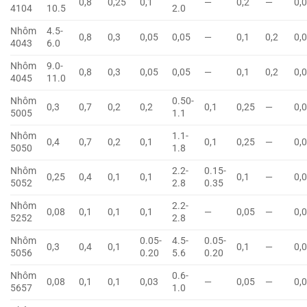
0,8
0,25
0,1
—
0,2
—
0,
4104
10.5
2.0
Nhôm
4.5-
0,8
0,3
0,05
0,05
—
0,1
0,2
0,
4043
6.0
Nhôm
9.0-
0,8
0,3
0,05
0,05
—
0,1
0,2
0,
4045
11.0
Nhôm
0.50-
0,3
0,7
0,2
0,2
0,1
0,25
—
0,
5005
1.1
Nhôm
1.1-
0,4
0,7
0,2
0,1
0,1
0,25
—
0,
5050
1.8
Nhôm
2.2-
0.15-
0,25
0,4
0,1
0,1
0,1
—
0,
5052
2.8
0.35
Nhôm
2.2-
0,08
0,1
0,1
0,1
—
0,05
—
0,
5252
2.8
Nhôm
0.05-
4.5-
0.05-
0,3
0,4
0,1
0,1
—
0,
5056
0.20
5.6
0.20
Nhôm
0.6-
0,08
0,1
0,1
0,03
—
0,05
—
0,
5657
1.0