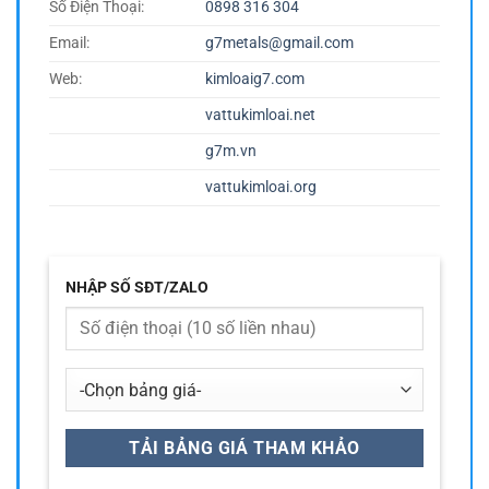
Số Điện Thoại:
0898 316 304
Email:
g7metals@gmail.com
Web:
kimloaig7.com
vattukimloai.net
g7m.vn
vattukimloai.org
NHẬP SỐ SĐT/ZALO