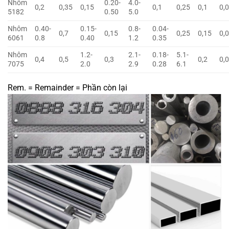
Nhôm
0.20-
4.0-
0,2
0,35
0,15
0,1
0,25
0,1
0,
5182
0.50
5.0
Nhôm
0.40-
0.15-
0.8-
0.04-
0,7
0,15
0,25
0,15
0,
6061
0.8
0.40
1.2
0.35
Nhôm
1.2-
2.1-
0.18-
5.1-
0,4
0,5
0,3
0,2
0,
7075
2.0
2.9
0.28
6.1
Rem. = Remainder = Phần còn lại