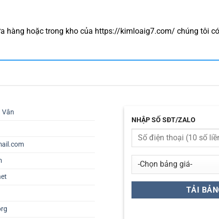
a hàng hoặc trong kho của https://kimloaig7.com/ chúng tôi c
ú Vân
NHẬP SỐ SĐT/ZALO
ail.com
m
net
org