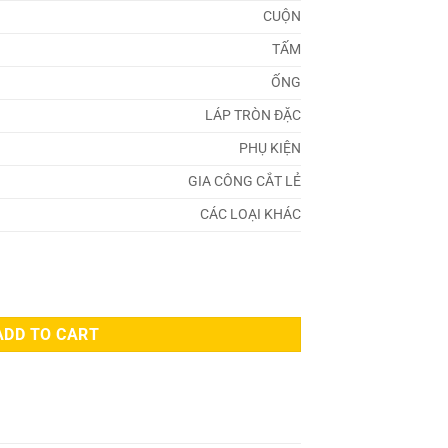
CUỘN
TẤM
ỐNG
LÁP TRÒN ĐẶC
PHỤ KIỆN
GIA CÔNG CẮT LẺ
CÁC LOẠI KHÁC
ADD TO CART