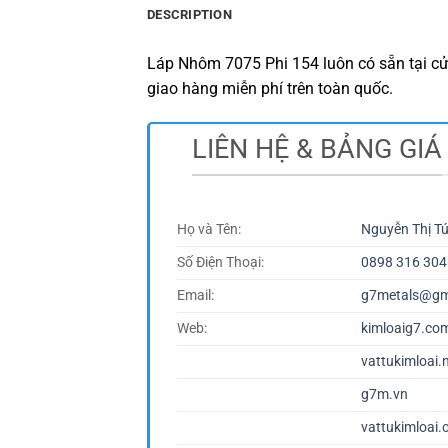
DESCRIPTION
Láp Nhôm 7075 Phi 154 luôn có sẵn tại cử
giao hàng miễn phí trên toàn quốc.
LIÊN HỆ & BẢNG GIÁ
Họ và Tên:
Nguyễn Thị T
Số Điện Thoại:
0898 316 304
Email:
g7metals@gm
Web:
kimloaig7.co
vattukimloai.
g7m.vn
vattukimloai.