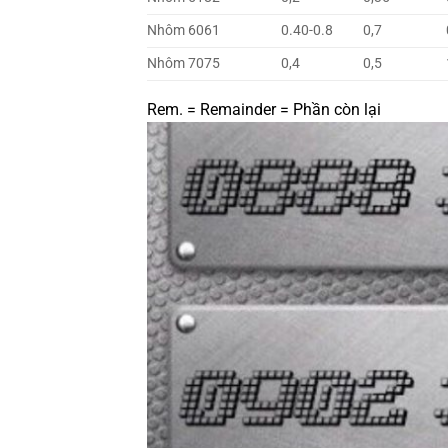
Nhôm 6061
0.40-0.8
0,7
Nhôm 7075
0,4
0,5
Rem. = Remainder = Phần còn lại