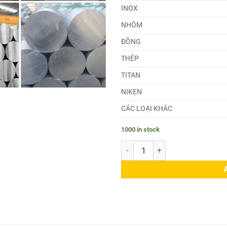
INOX
NHÔM
ĐỒNG
THÉP
TITAN
NIKEN
CÁC LOẠI KHÁC
1000 in stock
Láp Nhôm 7075 Phi 154 quantity