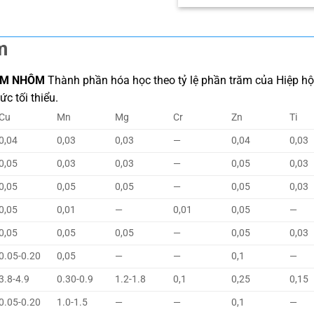
m
KIM NHÔM
Thành phần hóa học theo tỷ lệ phần trăm của Hiệp hội 
c tối thiểu.
Cu
Mn
Mg
Cr
Zn
Ti
0,04
0,03
0,03
—
0,04
0,03
0,05
0,03
0,03
—
0,05
0,03
0,05
0,05
0,05
—
0,05
0,03
0,05
0,01
—
0,01
0,05
—
0,05
0,05
0,05
—
0,05
0,03
0.05-0.20
0,05
—
—
0,1
—
3.8-4.9
0.30-0.9
1.2-1.8
0,1
0,25
0,15
0.05-0.20
1.0-1.5
—
—
0,1
—