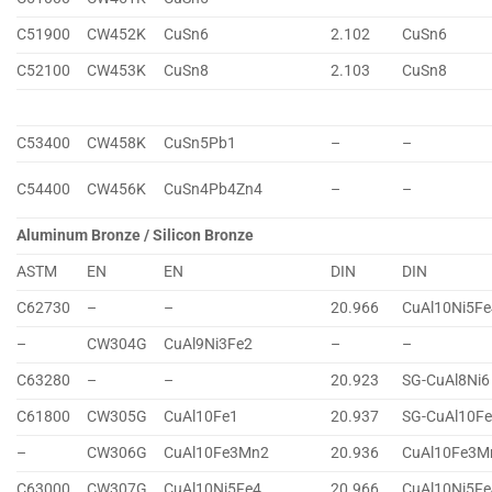
C51900
CW452K
CuSn6
2.102
CuSn6
C52100
CW453K
CuSn8
2.103
CuSn8
C53400
CW458K
CuSn5Pb1
–
–
C54400
CW456K
CuSn4Pb4Zn4
–
–
Aluminum Bronze / Silicon Bronze
ASTM
EN
EN
DIN
DIN
C62730
–
–
20.966
CuAl10Ni5Fe
–
CW304G
CuAl9Ni3Fe2
–
–
C63280
–
–
20.923
SG-CuAl8Ni6
C61800
CW305G
CuAl10Fe1
20.937
SG-CuAl10F
–
CW306G
CuAl10Fe3Mn2
20.936
CuAl10Fe3M
C63000
CW307G
CuAl10Ni5Fe4
20.966
CuAl10Ni5Fe