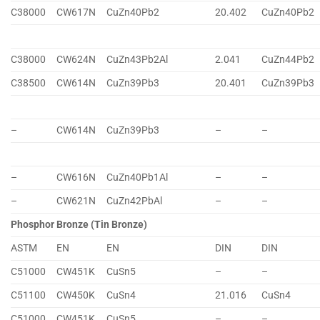
C38000
CW617N
CuZn40Pb2
20.402
CuZn40Pb2
C38000
CW624N
CuZn43Pb2Al
2.041
CuZn44Pb2
C38500
CW614N
CuZn39Pb3
20.401
CuZn39Pb3
–
CW614N
CuZn39Pb3
–
–
–
CW616N
CuZn40Pb1Al
–
–
–
CW621N
CuZn42PbAl
–
–
Phosphor Bronze (Tin Bronze)
ASTM
EN
EN
DIN
DIN
C51000
CW451K
CuSn5
–
–
C51100
CW450K
CuSn4
21.016
CuSn4
C51000
CW451K
CuSn5
–
–