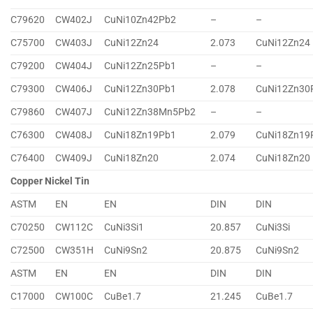
C79620
CW402J
CuNi10Zn42Pb2
–
–
C75700
CW403J
CuNi12Zn24
2.073
CuNi12Zn24
C79200
CW404J
CuNi12Zn25Pb1
–
–
C79300
CW406J
CuNi12Zn30Pb1
2.078
CuNi12Zn30
C79860
CW407J
CuNi12Zn38Mn5Pb2
–
–
C76300
CW408J
CuNi18Zn19Pb1
2.079
CuNi18Zn19
C76400
CW409J
CuNi18Zn20
2.074
CuNi18Zn20
Copper Nickel Tin
ASTM
EN
EN
DIN
DIN
C70250
CW112C
CuNi3Si1
20.857
CuNi3Si
C72500
CW351H
CuNi9Sn2
20.875
CuNi9Sn2
ASTM
EN
EN
DIN
DIN
C17000
CW100C
CuBe1.7
21.245
CuBe1.7