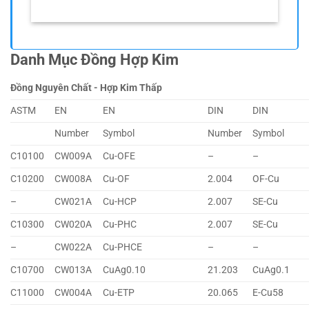
Danh Mục Đồng Hợp Kim
Đồng Nguyên Chất - Hợp Kim Thấp
ASTM
EN
EN
DIN
DIN
Number
Symbol
Number
Symbol
C10100
CW009A
Cu-OFE
–
–
C10200
CW008A
Cu-OF
2.004
OF-Cu
–
CW021A
Cu-HCP
2.007
SE-Cu
C10300
CW020A
Cu-PHC
2.007
SE-Cu
–
CW022A
Cu-PHCE
–
–
C10700
CW013A
CuAg0.10
21.203
CuAg0.1
C11000
CW004A
Cu-ETP
20.065
E-Cu58