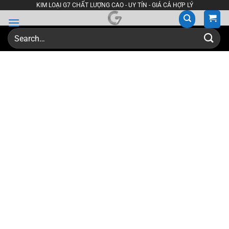
Skip
KIM LOẠI G7 CHẤT LƯỢNG CAO - UY TÍN - GIÁ CẢ HỢP LÝ
to
content
Search
for: