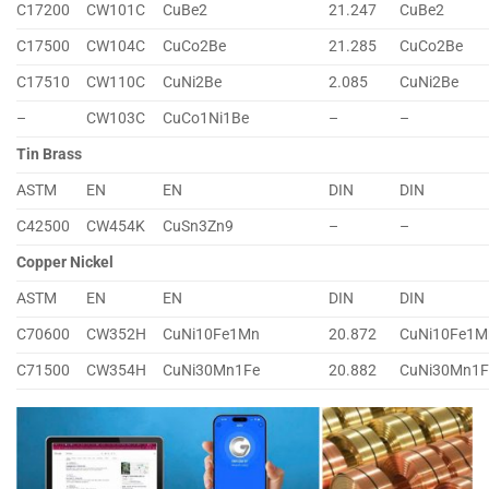
C17200
CW101C
CuBe2
21.247
CuBe2
C17500
CW104C
CuCo2Be
21.285
CuCo2Be
C17510
CW110C
CuNi2Be
2.085
CuNi2Be
–
CW103C
CuCo1Ni1Be
–
–
Tin Brass
ASTM
EN
EN
DIN
DIN
C42500
CW454K
CuSn3Zn9
–
–
Copper Nickel
ASTM
EN
EN
DIN
DIN
C70600
CW352H
CuNi10Fe1Mn
20.872
CuNi10Fe1M
C71500
CW354H
CuNi30Mn1Fe
20.882
CuNi30Mn1F