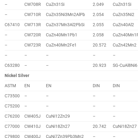
–
CW708R
CuZn31Si
2.049
CuZn31Si
–
CW710R
CuZn35Ni3Mn2AlPb
2.054
CuZn35Ni2
C67410
CW713R
CuZn37Mn3Al2PbSi
2.055
CuZn40Al2
–
CW720R
CuZn40Mn1Pb1
2.058
CuZn40Mn1
–
CW723R
CuZn40Mn2Fe1
20.572
CuZn42Mn2
–
–
–
–
–
C63280
–
–
20.923
SG-CuAl8Ni6
Nickel Silver
ASTM
EN
EN
DIN
DIN
C73500
–
–
–
–
C75200
–
–
–
–
C76200
CW405J
CuNi12Zn29
–
–
C77000
CW410J
CuNi18Zn27
20.742
CuNi18Zn27
C79800
CW400J
CuNi7Zn39Pb3Mn2
–
–