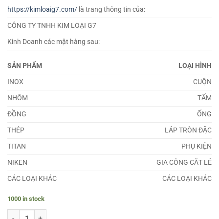
https://kimloaig7.com/
là trang thông tin của:
CÔNG TY TNHH KIM LOẠI G7
Kinh Doanh các mặt hàng sau:
SẢN PHẨM
LOẠI HÌNH
INOX
CUỘN
NHÔM
TẤM
ĐỒNG
ỐNG
THÉP
LÁP TRÒN ĐẶC
TITAN
PHỤ KIỆN
NIKEN
GIA CÔNG CẮT LẺ
CÁC LOẠI KHÁC
CÁC LOẠI KHÁC
1000 in stock
Lá Căn Đồng Thau 3.3mm quantity