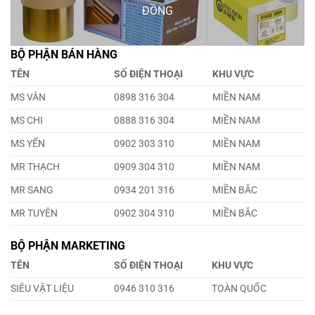
ĐỒNG
BỘ PHẬN BÁN HÀNG
TÊN
SỐ ĐIỆN THOẠI
KHU VỰC
MS VÂN
0898 316 304
MIỀN NAM
MS CHI
0888 316 304
MIỀN NAM
MS YẾN
0902 303 310
MIỀN NAM
MR THẠCH
0909 304 310
MIỀN NAM
MR SANG
0934 201 316
MIỀN BẮC
MR TUYÊN
0902 304 310
MIỀN BẮC
BỘ PHẬN MARKETING
TÊN
SỐ ĐIỆN THOẠI
KHU VỰC
SIÊU VẬT LIỆU
0946 310 316
TOÀN QUỐC