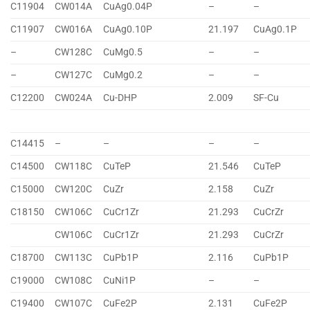
C11904
CW014A
CuAg0.04P
–
–
C11907
CW016A
CuAg0.10P
21.197
CuAg0.1P
–
CW128C
CuMg0.5
–
–
–
CW127C
CuMg0.2
–
–
C12200
CW024A
Cu-DHP
2.009
SF-Cu
C14415
–
–
–
–
C14500
CW118C
CuTeP
21.546
CuTeP
C15000
CW120C
CuZr
2.158
CuZr
C18150
CW106C
CuCr1Zr
21.293
CuCrZr
CW106C
CuCr1Zr
21.293
CuCrZr
C18700
CW113C
CuPb1P
2.116
CuPb1P
C19000
CW108C
CuNi1P
–
–
C19400
CW107C
CuFe2P
2.131
CuFe2P