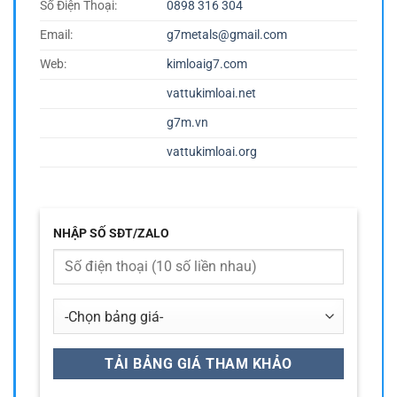
Số Điện Thoại:
0898 316 304
Email:
g7metals@gmail.com
Web:
kimloaig7.com
vattukimloai.net
g7m.vn
vattukimloai.org
NHẬP SỐ SĐT/ZALO