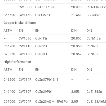
–
CW308G
CuAl11Fe6Ni6
20.978
CuAl11Ni6Fe
C65500
CW116C
CuSi3Mn1
21.461
SG-CuSi3
Copper Nickel Silicon
ASTM
EN
EN
DIN
DIN
–
CW109C
CuNi1Si
20.853
CuNi1.5Si
C64700
CW111C
CuNi2Si
20.855
CuNi2Si
C70250
CW112C
CuNi3Si
20.857
CuNi3Si
High Performance
ASTM
EN
EN
DIN
DIN
C48200
CW714R
CuZn37Pb1Sn1
–
–
C46400
CW719R
CuZn39Pb1
3.053
CuZn38Sn1
C67000
CW704R
CuZn23Al6Mn4Fe3Pb
2.05
CuZn23Al6M