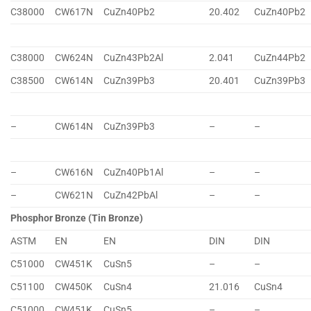
C38000
CW617N
CuZn40Pb2
20.402
CuZn40Pb2
C38000
CW624N
CuZn43Pb2Al
2.041
CuZn44Pb2
C38500
CW614N
CuZn39Pb3
20.401
CuZn39Pb3
–
CW614N
CuZn39Pb3
–
–
–
CW616N
CuZn40Pb1Al
–
–
–
CW621N
CuZn42PbAl
–
–
Phosphor Bronze (Tin Bronze)
ASTM
EN
EN
DIN
DIN
C51000
CW451K
CuSn5
–
–
C51100
CW450K
CuSn4
21.016
CuSn4
C51000
CW451K
CuSn5
–
–