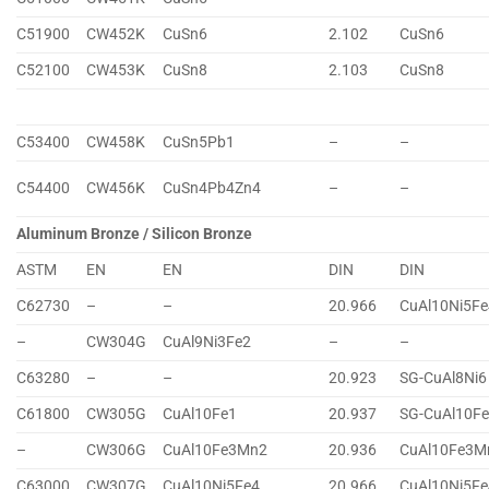
C51900
CW452K
CuSn6
2.102
CuSn6
C52100
CW453K
CuSn8
2.103
CuSn8
C53400
CW458K
CuSn5Pb1
–
–
C54400
CW456K
CuSn4Pb4Zn4
–
–
Aluminum Bronze / Silicon Bronze
ASTM
EN
EN
DIN
DIN
C62730
–
–
20.966
CuAl10Ni5Fe
–
CW304G
CuAl9Ni3Fe2
–
–
C63280
–
–
20.923
SG-CuAl8Ni6
C61800
CW305G
CuAl10Fe1
20.937
SG-CuAl10F
–
CW306G
CuAl10Fe3Mn2
20.936
CuAl10Fe3M
C63000
CW307G
CuAl10Ni5Fe4
20.966
CuAl10Ni5Fe