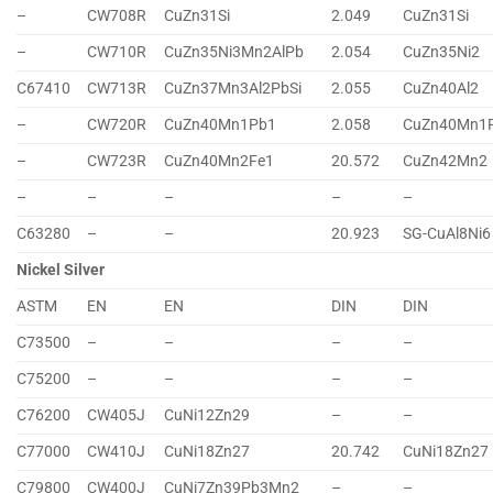
–
CW708R
CuZn31Si
2.049
CuZn31Si
–
CW710R
CuZn35Ni3Mn2AlPb
2.054
CuZn35Ni2
C67410
CW713R
CuZn37Mn3Al2PbSi
2.055
CuZn40Al2
–
CW720R
CuZn40Mn1Pb1
2.058
CuZn40Mn1
–
CW723R
CuZn40Mn2Fe1
20.572
CuZn42Mn2
–
–
–
–
–
C63280
–
–
20.923
SG-CuAl8Ni6
Nickel Silver
ASTM
EN
EN
DIN
DIN
C73500
–
–
–
–
C75200
–
–
–
–
C76200
CW405J
CuNi12Zn29
–
–
C77000
CW410J
CuNi18Zn27
20.742
CuNi18Zn27
C79800
CW400J
CuNi7Zn39Pb3Mn2
–
–