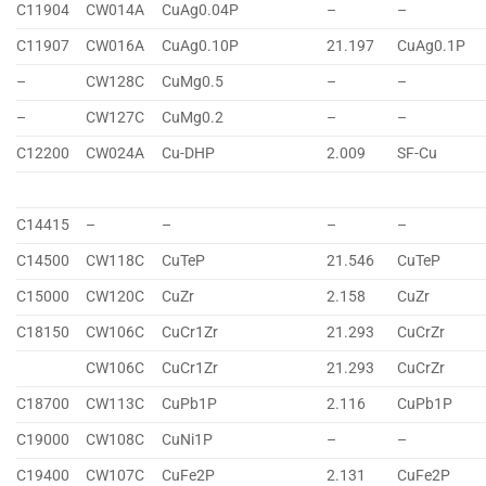
C11904
CW014A
CuAg0.04P
–
–
C11907
CW016A
CuAg0.10P
21.197
CuAg0.1P
–
CW128C
CuMg0.5
–
–
–
CW127C
CuMg0.2
–
–
C12200
CW024A
Cu-DHP
2.009
SF-Cu
C14415
–
–
–
–
C14500
CW118C
CuTeP
21.546
CuTeP
C15000
CW120C
CuZr
2.158
CuZr
C18150
CW106C
CuCr1Zr
21.293
CuCrZr
CW106C
CuCr1Zr
21.293
CuCrZr
C18700
CW113C
CuPb1P
2.116
CuPb1P
C19000
CW108C
CuNi1P
–
–
C19400
CW107C
CuFe2P
2.131
CuFe2P