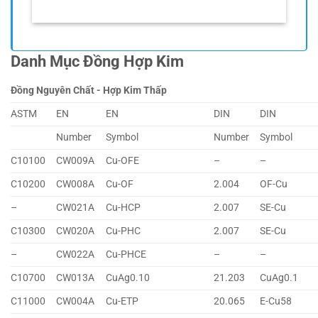
Danh Mục Đồng Hợp Kim
Đồng Nguyên Chất - Hợp Kim Thấp
ASTM
EN
EN
DIN
DIN
Number
Symbol
Number
Symbol
C10100
CW009A
Cu-OFE
–
–
C10200
CW008A
Cu-OF
2.004
OF-Cu
–
CW021A
Cu-HCP
2.007
SE-Cu
C10300
CW020A
Cu-PHC
2.007
SE-Cu
–
CW022A
Cu-PHCE
–
–
C10700
CW013A
CuAg0.10
21.203
CuAg0.1
C11000
CW004A
Cu-ETP
20.065
E-Cu58