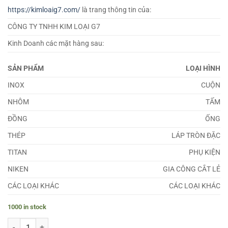
https://kimloaig7.com/
là trang thông tin của:
CÔNG TY TNHH KIM LOẠI G7
Kinh Doanh các mặt hàng sau:
SẢN PHẨM
LOẠI HÌNH
INOX
CUỘN
NHÔM
TẤM
ĐỒNG
ỐNG
THÉP
LÁP TRÒN ĐẶC
TITAN
PHỤ KIỆN
NIKEN
GIA CÔNG CẮT LẺ
CÁC LOẠI KHÁC
CÁC LOẠI KHÁC
1000 in stock
Lá Căn Đồng Đỏ 7.8mm quantity