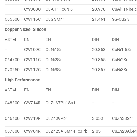
–
CW308G
CuAl11Fe6Ni6
20.978
CuAl11Ni6Fe
C65500
CW116C
CuSi3Mn1
21.461
SG-CuSi3
Copper Nickel Silicon
ASTM
EN
EN
DIN
DIN
–
CW109C
CuNi1Si
20.853
CuNi1.5Si
C64700
CW111C
CuNi2Si
20.855
CuNi2Si
C70250
CW112C
CuNi3Si
20.857
CuNi3Si
High Performance
ASTM
EN
EN
DIN
DIN
C48200
CW714R
CuZn37Pb1Sn1
–
–
C46400
CW719R
CuZn39Pb1
3.053
CuZn38Sn1
C67000
CW704R
CuZn23Al6Mn4Fe3Pb
2.05
CuZn23Al6M