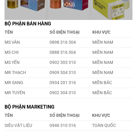
ĐỒNG
BỘ PHẬN BÁN HÀNG
TÊN
SỐ ĐIỆN THOẠI
KHU VỰC
MS VÂN
0898 316 304
MIỀN NAM
MS CHI
0888 316 304
MIỀN NAM
MS YẾN
0902 303 310
MIỀN NAM
MR THẠCH
0909 304 310
MIỀN NAM
MR SANG
0934 201 316
MIỀN BẮC
MR TUYÊN
0902 304 310
MIỀN BẮC
BỘ PHẬN MARKETING
TÊN
SỐ ĐIỆN THOẠI
KHU VỰC
SIÊU VẬT LIỆU
0946 310 316
TOÀN QUỐC