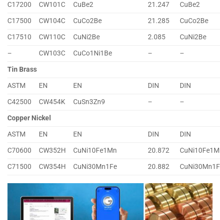
C17200
CW101C
CuBe2
21.247
CuBe2
C17500
CW104C
CuCo2Be
21.285
CuCo2Be
C17510
CW110C
CuNi2Be
2.085
CuNi2Be
–
CW103C
CuCo1Ni1Be
–
–
Tin Brass
ASTM
EN
EN
DIN
DIN
C42500
CW454K
CuSn3Zn9
–
–
Copper Nickel
ASTM
EN
EN
DIN
DIN
C70600
CW352H
CuNi10Fe1Mn
20.872
CuNi10Fe1M
C71500
CW354H
CuNi30Mn1Fe
20.882
CuNi30Mn1F