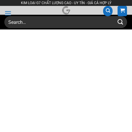
Skip
KIM LOẠI G7 CHẤT LƯỢNG CAO - UY TÍN - GIÁ CẢ HỢP LÝ
to
content
Search
for: