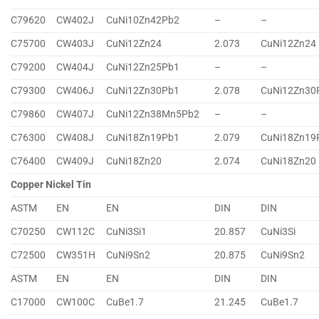
C79620
CW402J
CuNi10Zn42Pb2
–
–
C75700
CW403J
CuNi12Zn24
2.073
CuNi12Zn24
C79200
CW404J
CuNi12Zn25Pb1
–
–
C79300
CW406J
CuNi12Zn30Pb1
2.078
CuNi12Zn30
C79860
CW407J
CuNi12Zn38Mn5Pb2
–
–
C76300
CW408J
CuNi18Zn19Pb1
2.079
CuNi18Zn19
C76400
CW409J
CuNi18Zn20
2.074
CuNi18Zn20
Copper Nickel Tin
ASTM
EN
EN
DIN
DIN
C70250
CW112C
CuNi3Si1
20.857
CuNi3Si
C72500
CW351H
CuNi9Sn2
20.875
CuNi9Sn2
ASTM
EN
EN
DIN
DIN
C17000
CW100C
CuBe1.7
21.245
CuBe1.7