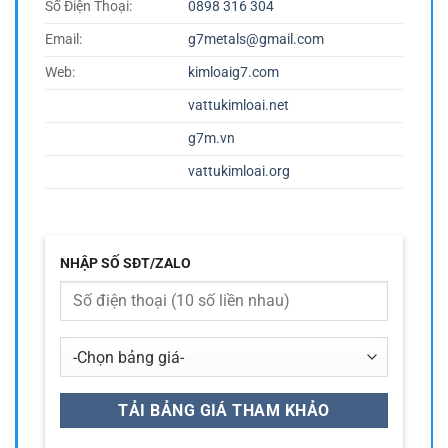
Số Điện Thoại:
0898 316 304
Email:
g7metals@gmail.com
Web:
kimloaig7.com
vattukimloai.net
g7m.vn
vattukimloai.org
NHẬP SỐ SĐT/ZALO