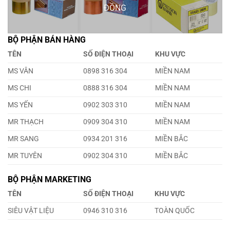
ĐỒNG
BỘ PHẬN BÁN HÀNG
TÊN
SỐ ĐIỆN THOẠI
KHU VỰC
MS VÂN
0898 316 304
MIỀN NAM
MS CHI
0888 316 304
MIỀN NAM
MS YẾN
0902 303 310
MIỀN NAM
MR THẠCH
0909 304 310
MIỀN NAM
MR SANG
0934 201 316
MIỀN BẮC
MR TUYÊN
0902 304 310
MIỀN BẮC
BỘ PHẬN MARKETING
TÊN
SỐ ĐIỆN THOẠI
KHU VỰC
SIÊU VẬT LIỆU
0946 310 316
TOÀN QUỐC