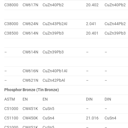
C38000
CW617N
CuZn40Pb2
20.402
CuZn40Pb2
C38000
CW624N
CuZn43Pb2Al
2.041
CuZn44Pb2
C38500
CW614N
CuZn39Pb3
20.401
CuZn39Pb3
–
CW614N
CuZn39Pb3
–
–
–
CW616N
CuZn40Pb1Al
–
–
–
CW621N
CuZn42PbAl
–
–
Phosphor Bronze (Tin Bronze)
ASTM
EN
EN
DIN
DIN
C51000
CW451K
CuSn5
–
–
C51100
CW450K
CuSn4
21.016
CuSn4
C51000
CW451K
CuSn5
–
–