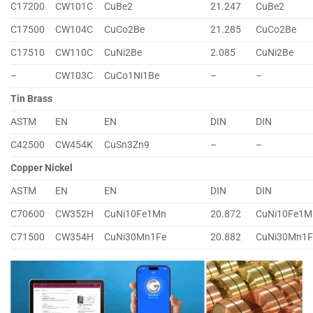
C17200
CW101C
CuBe2
21.247
CuBe2
C17500
CW104C
CuCo2Be
21.285
CuCo2Be
C17510
CW110C
CuNi2Be
2.085
CuNi2Be
–
CW103C
CuCo1Ni1Be
–
–
Tin Brass
ASTM
EN
EN
DIN
DIN
C42500
CW454K
CuSn3Zn9
–
–
Copper Nickel
ASTM
EN
EN
DIN
DIN
C70600
CW352H
CuNi10Fe1Mn
20.872
CuNi10Fe1M
C71500
CW354H
CuNi30Mn1Fe
20.882
CuNi30Mn1F