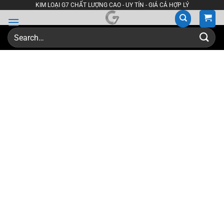
Skip
KIM LOẠI G7 CHẤT LƯỢNG CAO - UY TÍN - GIÁ CẢ HỢP LÝ
to
content
Search
for: