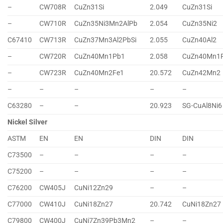
–
CW708R
CuZn31Si
2.049
CuZn31Si
–
CW710R
CuZn35Ni3Mn2AlPb
2.054
CuZn35Ni2
C67410
CW713R
CuZn37Mn3Al2PbSi
2.055
CuZn40Al2
–
CW720R
CuZn40Mn1Pb1
2.058
CuZn40Mn1
–
CW723R
CuZn40Mn2Fe1
20.572
CuZn42Mn2
–
–
–
–
–
C63280
–
–
20.923
SG-CuAl8Ni6
Nickel Silver
ASTM
EN
EN
DIN
DIN
C73500
–
–
–
–
C75200
–
–
–
–
C76200
CW405J
CuNi12Zn29
–
–
C77000
CW410J
CuNi18Zn27
20.742
CuNi18Zn27
C79800
CW400J
CuNi7Zn39Pb3Mn2
–
–