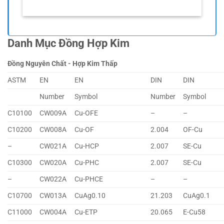
Danh Mục Đồng Hợp Kim
Đồng Nguyên Chất - Hợp Kim Thấp
ASTM
EN
EN
DIN
DIN
Number
Symbol
Number
Symbol
C10100
CW009A
Cu-OFE
–
–
C10200
CW008A
Cu-OF
2.004
OF-Cu
–
CW021A
Cu-HCP
2.007
SE-Cu
C10300
CW020A
Cu-PHC
2.007
SE-Cu
–
CW022A
Cu-PHCE
–
–
C10700
CW013A
CuAg0.10
21.203
CuAg0.1
C11000
CW004A
Cu-ETP
20.065
E-Cu58