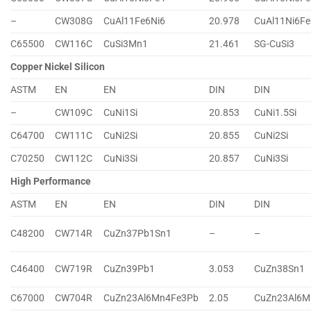
–
CW308G
CuAl11Fe6Ni6
20.978
CuAl11Ni6Fe
C65500
CW116C
CuSi3Mn1
21.461
SG-CuSi3
Copper Nickel Silicon
ASTM
EN
EN
DIN
DIN
–
CW109C
CuNi1Si
20.853
CuNi1.5Si
C64700
CW111C
CuNi2Si
20.855
CuNi2Si
C70250
CW112C
CuNi3Si
20.857
CuNi3Si
High Performance
ASTM
EN
EN
DIN
DIN
C48200
CW714R
CuZn37Pb1Sn1
–
–
C46400
CW719R
CuZn39Pb1
3.053
CuZn38Sn1
C67000
CW704R
CuZn23Al6Mn4Fe3Pb
2.05
CuZn23Al6M