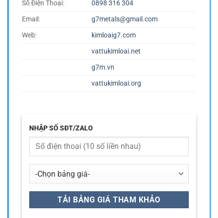
Số Điện Thoại:
0898 316 304
Email:
g7metals@gmail.com
Web:
kimloaig7.com
vattukimloai.net
g7m.vn
vattukimloai.org
NHẬP SỐ SĐT/ZALO