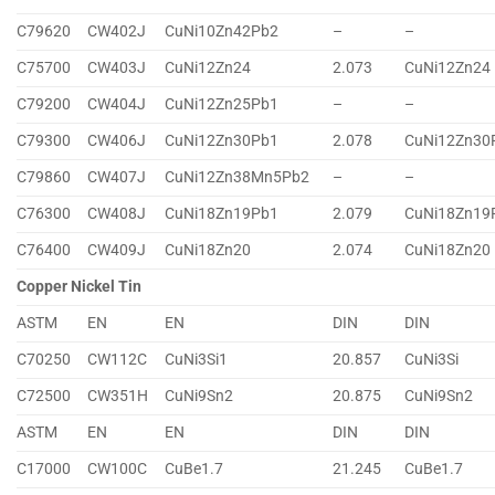
C79620
CW402J
CuNi10Zn42Pb2
–
–
C75700
CW403J
CuNi12Zn24
2.073
CuNi12Zn24
C79200
CW404J
CuNi12Zn25Pb1
–
–
C79300
CW406J
CuNi12Zn30Pb1
2.078
CuNi12Zn30
C79860
CW407J
CuNi12Zn38Mn5Pb2
–
–
C76300
CW408J
CuNi18Zn19Pb1
2.079
CuNi18Zn19
C76400
CW409J
CuNi18Zn20
2.074
CuNi18Zn20
Copper Nickel Tin
ASTM
EN
EN
DIN
DIN
C70250
CW112C
CuNi3Si1
20.857
CuNi3Si
C72500
CW351H
CuNi9Sn2
20.875
CuNi9Sn2
ASTM
EN
EN
DIN
DIN
C17000
CW100C
CuBe1.7
21.245
CuBe1.7