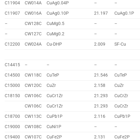
C11904
CW014A
CuAg0.04P
–
–
C11907
CW016A
CuAg0.10P
21.197
CuAg0.1P
–
CW128C
CuMg0.5
–
–
–
CW127C
CuMg0.2
–
–
C12200
CW024A
Cu-DHP
2.009
SF-Cu
C14415
–
–
–
–
C14500
CW118C
CuTeP
21.546
CuTeP
C15000
CW120C
CuZr
2.158
CuZr
C18150
CW106C
CuCr1Zr
21.293
CuCrZr
CW106C
CuCr1Zr
21.293
CuCrZr
C18700
CW113C
CuPb1P
2.116
CuPb1P
C19000
CW108C
CuNi1P
–
–
C19400
CW107C
CuFe2P
2.131
CuFe2P