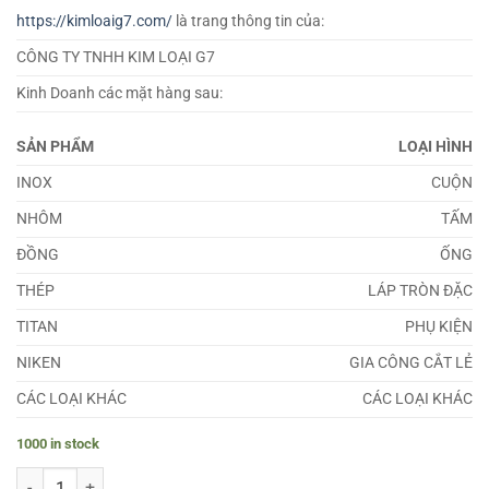
https://kimloaig7.com/
là trang thông tin của:
CÔNG TY TNHH KIM LOẠI G7
Kinh Doanh các mặt hàng sau:
SẢN PHẨM
LOẠI HÌNH
INOX
CUỘN
NHÔM
TẤM
ĐỒNG
ỐNG
THÉP
LÁP TRÒN ĐẶC
TITAN
PHỤ KIỆN
NIKEN
GIA CÔNG CẮT LẺ
CÁC LOẠI KHÁC
CÁC LOẠI KHÁC
1000 in stock
Lá Căn Đồng Đỏ 3.0mm quantity