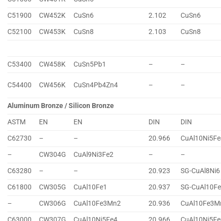
C51900
CW452K
CuSn6
2.102
CuSn6
C52100
CW453K
CuSn8
2.103
CuSn8
C53400
CW458K
CuSn5Pb1
–
–
C54400
CW456K
CuSn4Pb4Zn4
–
–
Aluminum Bronze / Silicon Bronze
ASTM
EN
EN
DIN
DIN
C62730
–
–
20.966
CuAl10Ni5Fe
–
CW304G
CuAl9Ni3Fe2
–
–
C63280
–
–
20.923
SG-CuAl8Ni6
C61800
CW305G
CuAl10Fe1
20.937
SG-CuAl10F
–
CW306G
CuAl10Fe3Mn2
20.936
CuAl10Fe3M
C63000
CW307G
CuAl10Ni5Fe4
20.966
CuAl10Ni5Fe