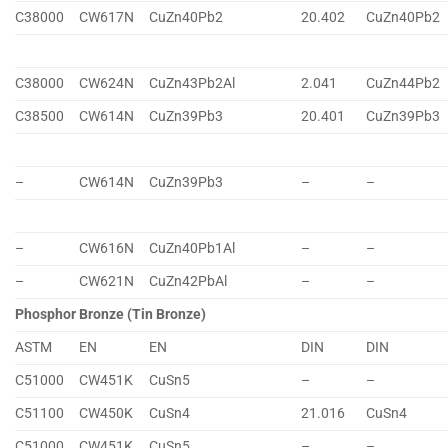
C38000
CW617N
CuZn40Pb2
20.402
CuZn40Pb2
C38000
CW624N
CuZn43Pb2Al
2.041
CuZn44Pb2
C38500
CW614N
CuZn39Pb3
20.401
CuZn39Pb3
–
CW614N
CuZn39Pb3
–
–
–
CW616N
CuZn40Pb1Al
–
–
–
CW621N
CuZn42PbAl
–
–
Phosphor Bronze (Tin Bronze)
ASTM
EN
EN
DIN
DIN
C51000
CW451K
CuSn5
–
–
C51100
CW450K
CuSn4
21.016
CuSn4
C51000
CW451K
CuSn5
–
–