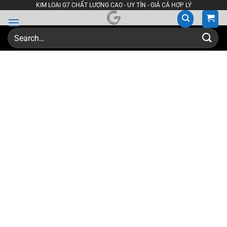
Skip
KIM LOẠI G7 CHẤT LƯỢNG CAO - UY TÍN - GIÁ CẢ HỢP LÝ
to
content
Search
for: