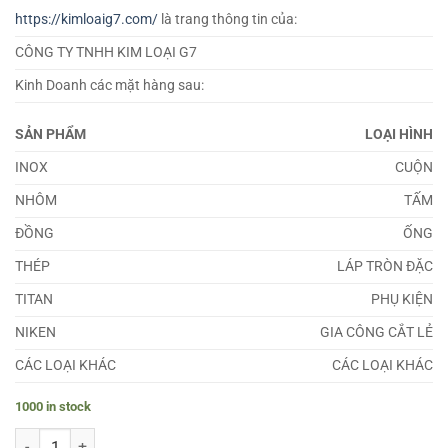
https://kimloaig7.com/
là trang thông tin của:
CÔNG TY TNHH KIM LOẠI G7
Kinh Doanh các mặt hàng sau:
SẢN PHẨM
LOẠI HÌNH
INOX
CUỘN
NHÔM
TẤM
ĐỒNG
ỐNG
THÉP
LÁP TRÒN ĐẶC
TITAN
PHỤ KIỆN
NIKEN
GIA CÔNG CẮT LẺ
CÁC LOẠI KHÁC
CÁC LOẠI KHÁC
1000 in stock
Lá Căn Đồng 1.3mm quantity