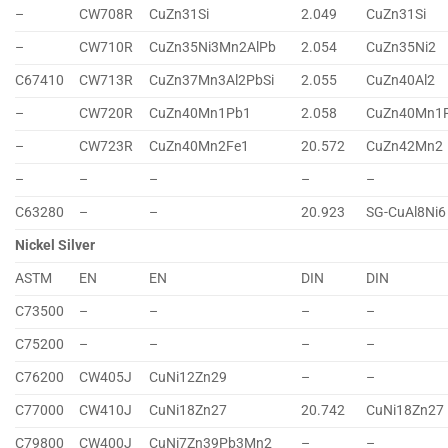
–
CW708R
CuZn31Si
2.049
CuZn31Si
–
CW710R
CuZn35Ni3Mn2AlPb
2.054
CuZn35Ni2
C67410
CW713R
CuZn37Mn3Al2PbSi
2.055
CuZn40Al2
–
CW720R
CuZn40Mn1Pb1
2.058
CuZn40Mn1
–
CW723R
CuZn40Mn2Fe1
20.572
CuZn42Mn2
–
–
–
–
–
C63280
–
–
20.923
SG-CuAl8Ni6
Nickel Silver
ASTM
EN
EN
DIN
DIN
C73500
–
–
–
–
C75200
–
–
–
–
C76200
CW405J
CuNi12Zn29
–
–
C77000
CW410J
CuNi18Zn27
20.742
CuNi18Zn27
C79800
CW400J
CuNi7Zn39Pb3Mn2
–
–