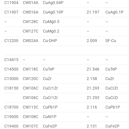
C11904
CW014A
CuAg0.04P
–
–
C11907
CW016A
CuAg0.10P
21.197
CuAg0.1P
–
CW128C
CuMg0.5
–
–
–
CW127C
CuMg0.2
–
–
C12200
CW024A
Cu-DHP
2.009
SF-Cu
C14415
–
–
–
–
C14500
CW118C
CuTeP
21.546
CuTeP
C15000
CW120C
CuZr
2.158
CuZr
C18150
CW106C
CuCr1Zr
21.293
CuCrZr
CW106C
CuCr1Zr
21.293
CuCrZr
C18700
CW113C
CuPb1P
2.116
CuPb1P
C19000
CW108C
CuNi1P
–
–
C19400
CW107C
CuFe2P
2.131
CuFe2P