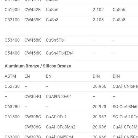
C51900
CW452K
CuSn6
2.102
CuSn6
C52100
CW453K
CuSn8
2.103
CuSn8
C53400
CW458K
CuSn5Pb1
–
–
C54400
CW456K
CuSn4Pb4Zn4
–
–
Aluminum Bronze / Silicon Bronze
ASTM
EN
EN
DIN
DIN
C62730
–
–
20.966
CuAl10Ni5Fe
–
CW304G
CuAl9Ni3Fe2
–
–
C63280
–
–
20.923
SG-CuAl8Ni6
C61800
CW305G
CuAl10Fe1
20.937
SG-CuAl10F
–
CW306G
CuAl10Fe3Mn2
20.936
CuAl10Fe3M
C63000
CW307G
CuAl10Ni5Fe4
20.966
CuAl10Ni5Fe