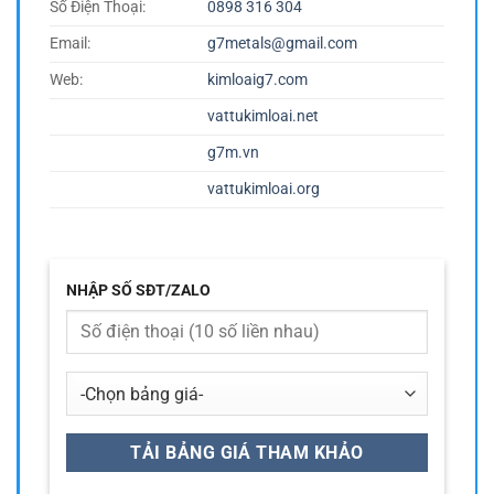
Số Điện Thoại:
0898 316 304
Email:
g7metals@gmail.com
Web:
kimloaig7.com
vattukimloai.net
g7m.vn
vattukimloai.org
NHẬP SỐ SĐT/ZALO