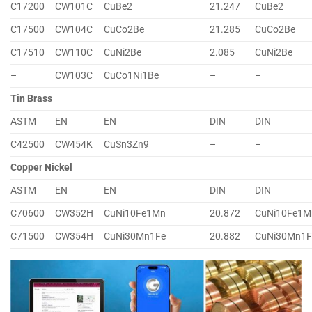
C17200
CW101C
CuBe2
21.247
CuBe2
C17500
CW104C
CuCo2Be
21.285
CuCo2Be
C17510
CW110C
CuNi2Be
2.085
CuNi2Be
–
CW103C
CuCo1Ni1Be
–
–
Tin Brass
ASTM
EN
EN
DIN
DIN
C42500
CW454K
CuSn3Zn9
–
–
Copper Nickel
ASTM
EN
EN
DIN
DIN
C70600
CW352H
CuNi10Fe1Mn
20.872
CuNi10Fe1M
C71500
CW354H
CuNi30Mn1Fe
20.882
CuNi30Mn1F