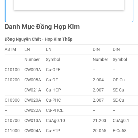
Danh Mục Đồng Hợp Kim
Đồng Nguyên Chất - Hợp Kim Thấp
ASTM
EN
EN
DIN
DIN
Number
Symbol
Number
Symbol
C10100
CW009A
Cu-OFE
–
–
C10200
CW008A
Cu-OF
2.004
OF-Cu
–
CW021A
Cu-HCP
2.007
SE-Cu
C10300
CW020A
Cu-PHC
2.007
SE-Cu
–
CW022A
Cu-PHCE
–
–
C10700
CW013A
CuAg0.10
21.203
CuAg0.1
C11000
CW004A
Cu-ETP
20.065
E-Cu58