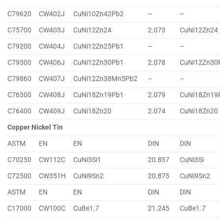
C79620
CW402J
CuNi10Zn42Pb2
–
–
C75700
CW403J
CuNi12Zn24
2.073
CuNi12Zn24
C79200
CW404J
CuNi12Zn25Pb1
–
–
C79300
CW406J
CuNi12Zn30Pb1
2.078
CuNi12Zn30
C79860
CW407J
CuNi12Zn38Mn5Pb2
–
–
C76300
CW408J
CuNi18Zn19Pb1
2.079
CuNi18Zn19
C76400
CW409J
CuNi18Zn20
2.074
CuNi18Zn20
Copper Nickel Tin
ASTM
EN
EN
DIN
DIN
C70250
CW112C
CuNi3Si1
20.857
CuNi3Si
C72500
CW351H
CuNi9Sn2
20.875
CuNi9Sn2
ASTM
EN
EN
DIN
DIN
C17000
CW100C
CuBe1.7
21.245
CuBe1.7