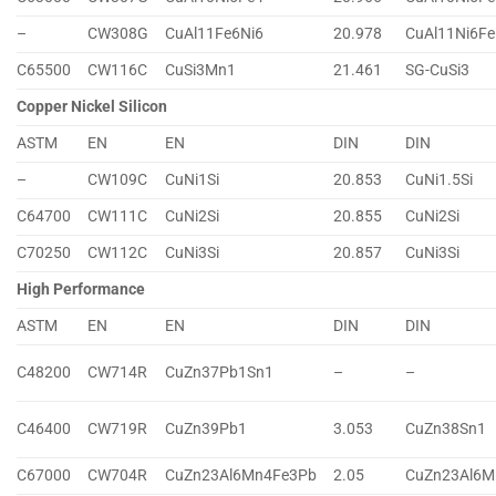
–
CW308G
CuAl11Fe6Ni6
20.978
CuAl11Ni6Fe
C65500
CW116C
CuSi3Mn1
21.461
SG-CuSi3
Copper Nickel Silicon
ASTM
EN
EN
DIN
DIN
–
CW109C
CuNi1Si
20.853
CuNi1.5Si
C64700
CW111C
CuNi2Si
20.855
CuNi2Si
C70250
CW112C
CuNi3Si
20.857
CuNi3Si
High Performance
ASTM
EN
EN
DIN
DIN
C48200
CW714R
CuZn37Pb1Sn1
–
–
C46400
CW719R
CuZn39Pb1
3.053
CuZn38Sn1
C67000
CW704R
CuZn23Al6Mn4Fe3Pb
2.05
CuZn23Al6M