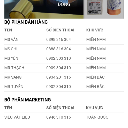
ĐỒNG
BỘ PHẬN BÁN HÀNG
TÊN
SỐ ĐIỆN THOẠI
KHU VỰC
MS VÂN
0898 316 304
MIỀN NAM
MS CHI
0888 316 304
MIỀN NAM
MS YẾN
0902 303 310
MIỀN NAM
MR THẠCH
0909 304 310
MIỀN NAM
MR SANG
0934 201 316
MIỀN BẮC
MR TUYÊN
0902 304 310
MIỀN BẮC
BỘ PHẬN MARKETING
TÊN
SỐ ĐIỆN THOẠI
KHU VỰC
SIÊU VẬT LIỆU
0946 310 316
TOÀN QUỐC