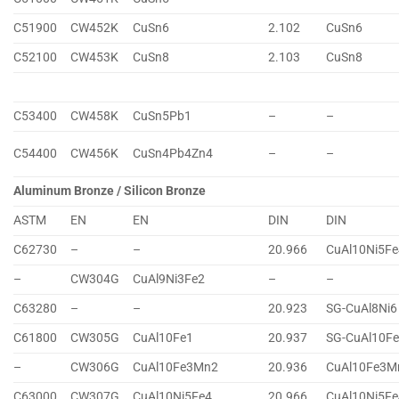
C51900
CW452K
CuSn6
2.102
CuSn6
C52100
CW453K
CuSn8
2.103
CuSn8
C53400
CW458K
CuSn5Pb1
–
–
C54400
CW456K
CuSn4Pb4Zn4
–
–
Aluminum Bronze / Silicon Bronze
ASTM
EN
EN
DIN
DIN
C62730
–
–
20.966
CuAl10Ni5Fe
–
CW304G
CuAl9Ni3Fe2
–
–
C63280
–
–
20.923
SG-CuAl8Ni6
C61800
CW305G
CuAl10Fe1
20.937
SG-CuAl10F
–
CW306G
CuAl10Fe3Mn2
20.936
CuAl10Fe3M
C63000
CW307G
CuAl10Ni5Fe4
20.966
CuAl10Ni5Fe