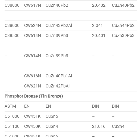
C38000
CW617N
CuZn40Pb2
20.402
CuZn40Pb2
C38000
CW624N
CuZn43Pb2Al
2.041
CuZn44Pb2
C38500
CW614N
CuZn39Pb3
20.401
CuZn39Pb3
–
CW614N
CuZn39Pb3
–
–
–
CW616N
CuZn40Pb1Al
–
–
–
CW621N
CuZn42PbAl
–
–
Phosphor Bronze (Tin Bronze)
ASTM
EN
EN
DIN
DIN
C51000
CW451K
CuSn5
–
–
C51100
CW450K
CuSn4
21.016
CuSn4
C51000
CW451K
CuSn5
–
–