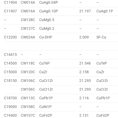
C11904
CW014A
CuAg0.04P
–
–
C11907
CW016A
CuAg0.10P
21.197
CuAg0.1P
–
CW128C
CuMg0.5
–
–
–
CW127C
CuMg0.2
–
–
C12200
CW024A
Cu-DHP
2.009
SF-Cu
C14415
–
–
–
–
C14500
CW118C
CuTeP
21.546
CuTeP
C15000
CW120C
CuZr
2.158
CuZr
C18150
CW106C
CuCr1Zr
21.293
CuCrZr
CW106C
CuCr1Zr
21.293
CuCrZr
C18700
CW113C
CuPb1P
2.116
CuPb1P
C19000
CW108C
CuNi1P
–
–
C19400
CW107C
CuFe2P
2.131
CuFe2P