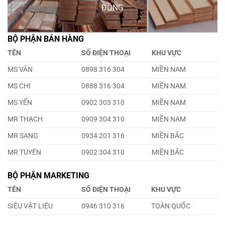
ĐỒNG
BỘ PHẬN BÁN HÀNG
TÊN
SỐ ĐIỆN THOẠI
KHU VỰC
MS VÂN
0898 316 304
MIỀN NAM
MS CHI
0888 316 304
MIỀN NAM
MS YẾN
0902 303 310
MIỀN NAM
MR THẠCH
0909 304 310
MIỀN NAM
MR SANG
0934 201 316
MIỀN BẮC
MR TUYÊN
0902 304 310
MIỀN BẮC
BỘ PHẬN MARKETING
TÊN
SỐ ĐIỆN THOẠI
KHU VỰC
SIÊU VẬT LIỆU
0946 310 316
TOÀN QUỐC