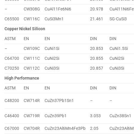
–
CW308G
CuAl11Fe6Ni6
20.978
CuAl11Ni6Fe
C65500
CW116C
CuSi3Mn1
21.461
SG-CuSi3
Copper Nickel Silicon
ASTM
EN
EN
DIN
DIN
–
CW109C
CuNi1Si
20.853
CuNi1.5Si
C64700
CW111C
CuNi2Si
20.855
CuNi2Si
C70250
CW112C
CuNi3Si
20.857
CuNi3Si
High Performance
ASTM
EN
EN
DIN
DIN
C48200
CW714R
CuZn37Pb1Sn1
–
–
C46400
CW719R
CuZn39Pb1
3.053
CuZn38Sn1
C67000
CW704R
CuZn23Al6Mn4Fe3Pb
2.05
CuZn23Al6M