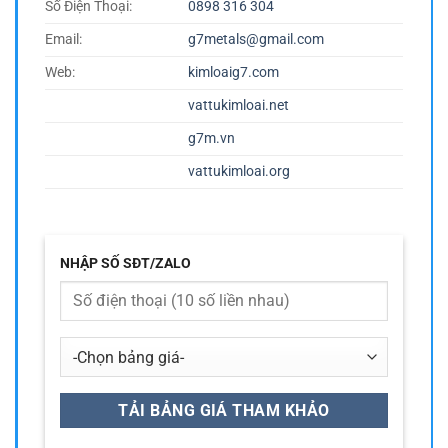
Số Điện Thoại:
0898 316 304
Email:
g7metals@gmail.com
Web:
kimloaig7.com
vattukimloai.net
g7m.vn
vattukimloai.org
NHẬP SỐ SĐT/ZALO