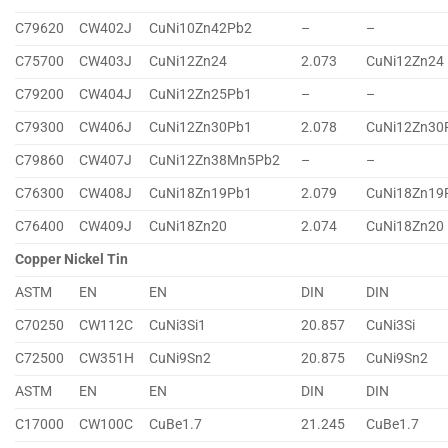
C79620
CW402J
CuNi10Zn42Pb2
–
–
C75700
CW403J
CuNi12Zn24
2.073
CuNi12Zn24
C79200
CW404J
CuNi12Zn25Pb1
–
–
C79300
CW406J
CuNi12Zn30Pb1
2.078
CuNi12Zn30
C79860
CW407J
CuNi12Zn38Mn5Pb2
–
–
C76300
CW408J
CuNi18Zn19Pb1
2.079
CuNi18Zn19
C76400
CW409J
CuNi18Zn20
2.074
CuNi18Zn20
Copper Nickel Tin
ASTM
EN
EN
DIN
DIN
C70250
CW112C
CuNi3Si1
20.857
CuNi3Si
C72500
CW351H
CuNi9Sn2
20.875
CuNi9Sn2
ASTM
EN
EN
DIN
DIN
C17000
CW100C
CuBe1.7
21.245
CuBe1.7