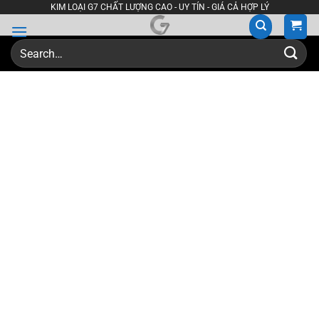
Skip
KIM LOẠI G7 CHẤT LƯỢNG CAO - UY TÍN - GIÁ CẢ HỢP LÝ
to
content
Search
for: