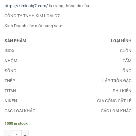
https://kimloaig7.com/
là trang thông tin của:
CÔNG TY TNHH KIM LOẠI G7
Kinh Doanh các mặt hàng sau:
SẢN PHẨM
LOẠI HÌNH
INOX
CUỘN
NHÔM
TẤM
ĐỒNG
ỐNG
THÉP
LÁP TRÒN ĐẶC
TITAN
PHỤ KIỆN
NIKEN
GIA CÔNG CẮT LẺ
CÁC LOẠI KHÁC
CÁC LOẠI KHÁC
1000 in stock
Đồng Nguyên Chất C1100 quantity