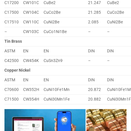
C17200
CW101C
CuBe2
21.247
CuBe2
C17500
CW104C
CuCo2Be
21.285
CuCo2Be
C17510
CW110C
CuNi2Be
2.085
CuNi2Be
–
CW103C
CuCo1Ni1Be
–
–
Tin Brass
ASTM
EN
EN
DIN
DIN
C42500
CW454K
CuSn3Zn9
–
–
Copper Nickel
ASTM
EN
EN
DIN
DIN
C70600
CW352H
CuNi10Fe1Mn
20.872
CuNi10Fe1M
C71500
CW354H
CuNi30Mn1Fe
20.882
CuNi30Mn1F