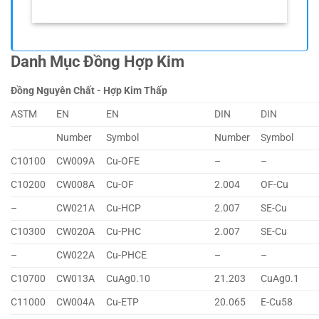
Danh Mục Đồng Hợp Kim
Đồng Nguyên Chất - Hợp Kim Thấp
ASTM
EN
EN
DIN
DIN
Number
Symbol
Number
Symbol
C10100
CW009A
Cu-OFE
–
–
C10200
CW008A
Cu-OF
2.004
OF-Cu
–
CW021A
Cu-HCP
2.007
SE-Cu
C10300
CW020A
Cu-PHC
2.007
SE-Cu
–
CW022A
Cu-PHCE
–
–
C10700
CW013A
CuAg0.10
21.203
CuAg0.1
C11000
CW004A
Cu-ETP
20.065
E-Cu58