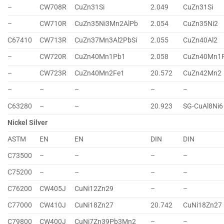
–
CW708R
CuZn31Si
2.049
CuZn31Si
–
CW710R
CuZn35Ni3Mn2AlPb
2.054
CuZn35Ni2
C67410
CW713R
CuZn37Mn3Al2PbSi
2.055
CuZn40Al2
–
CW720R
CuZn40Mn1Pb1
2.058
CuZn40Mn1
–
CW723R
CuZn40Mn2Fe1
20.572
CuZn42Mn2
–
–
–
–
–
C63280
–
–
20.923
SG-CuAl8Ni6
Nickel Silver
ASTM
EN
EN
DIN
DIN
C73500
–
–
–
–
C75200
–
–
–
–
C76200
CW405J
CuNi12Zn29
–
–
C77000
CW410J
CuNi18Zn27
20.742
CuNi18Zn27
C79800
CW400J
CuNi7Zn39Pb3Mn2
–
–