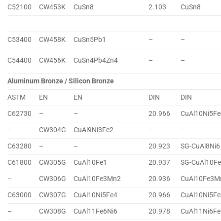
C52100
CW453K
CuSn8
2.103
CuSn8
C53400
CW458K
CuSn5Pb1
–
–
C54400
CW456K
CuSn4Pb4Zn4
–
–
Aluminum Bronze / Silicon Bronze
ASTM
EN
EN
DIN
DIN
C62730
–
–
20.966
CuAl10Ni5Fe
–
CW304G
CuAl9Ni3Fe2
–
–
C63280
–
–
20.923
SG-CuAl8Ni6
C61800
CW305G
CuAl10Fe1
20.937
SG-CuAl10F
–
CW306G
CuAl10Fe3Mn2
20.936
CuAl10Fe3M
C63000
CW307G
CuAl10Ni5Fe4
20.966
CuAl10Ni5Fe
–
CW308G
CuAl11Fe6Ni6
20.978
CuAl11Ni6Fe