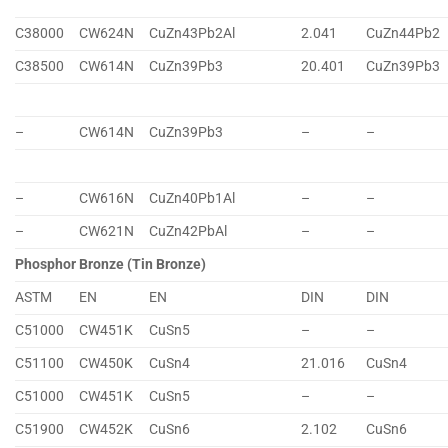
C38000
CW624N
CuZn43Pb2Al
2.041
CuZn44Pb2
C38500
CW614N
CuZn39Pb3
20.401
CuZn39Pb3
–
CW614N
CuZn39Pb3
–
–
–
CW616N
CuZn40Pb1Al
–
–
–
CW621N
CuZn42PbAl
–
–
Phosphor Bronze (Tin Bronze)
ASTM
EN
EN
DIN
DIN
C51000
CW451K
CuSn5
–
–
C51100
CW450K
CuSn4
21.016
CuSn4
C51000
CW451K
CuSn5
–
–
C51900
CW452K
CuSn6
2.102
CuSn6