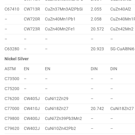
C67410
CW713R
CuZn37Mn3Al2PbSi
2.055
CuZn40Al2
–
CW720R
CuZn40Mn1Pb1
2.058
CuZn40Mn1
–
CW723R
CuZn40Mn2Fe1
20.572
CuZn42Mn2
–
–
–
–
–
C63280
–
–
20.923
SG-CuAl8Ni6
Nickel Silver
ASTM
EN
EN
DIN
DIN
C73500
–
–
–
–
C75200
–
–
–
–
C76200
CW405J
CuNi12Zn29
–
–
C77000
CW410J
CuNi18Zn27
20.742
CuNi18Zn27
C79800
CW400J
CuNi7Zn39Pb3Mn2
–
–
C79620
CW402J
CuNi10Zn42Pb2
–
–