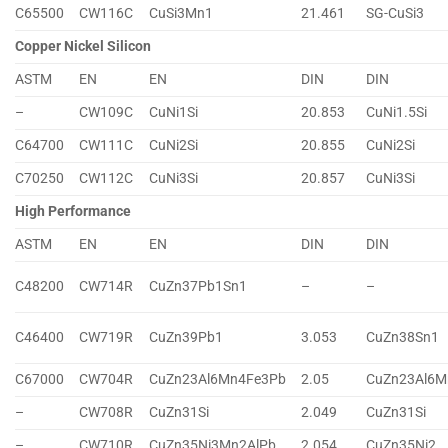
C65500
CW116C
CuSi3Mn1
21.461
SG-CuSi3
Copper Nickel Silicon
ASTM
EN
EN
DIN
DIN
–
CW109C
CuNi1Si
20.853
CuNi1.5Si
C64700
CW111C
CuNi2Si
20.855
CuNi2Si
C70250
CW112C
CuNi3Si
20.857
CuNi3Si
High Performance
ASTM
EN
EN
DIN
DIN
C48200
CW714R
CuZn37Pb1Sn1
–
–
C46400
CW719R
CuZn39Pb1
3.053
CuZn38Sn1
C67000
CW704R
CuZn23Al6Mn4Fe3Pb
2.05
CuZn23Al6M
–
CW708R
CuZn31Si
2.049
CuZn31Si
–
CW710R
CuZn35Ni3Mn2AlPb
2.054
CuZn35Ni2