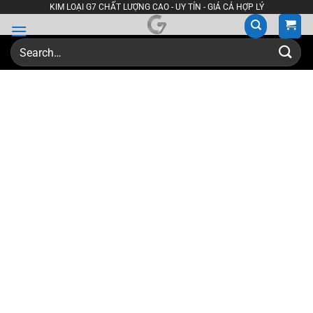
Skip
KIM LOẠI G7 CHẤT LƯỢNG CAO - UY TÍN - GIÁ CẢ HỢP LÝ
to
content
Search
for: