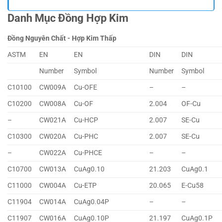
Danh Mục Đồng Hợp Kim
Đồng Nguyên Chất - Hợp Kim Thấp
ASTM
EN
EN
DIN
DIN
Number
Symbol
Number
Symbol
C10100
CW009A
Cu-OFE
–
–
C10200
CW008A
Cu-OF
2.004
OF-Cu
–
CW021A
Cu-HCP
2.007
SE-Cu
C10300
CW020A
Cu-PHC
2.007
SE-Cu
–
CW022A
Cu-PHCE
–
–
C10700
CW013A
CuAg0.10
21.203
CuAg0.1
C11000
CW004A
Cu-ETP
20.065
E-Cu58
C11904
CW014A
CuAg0.04P
–
–
C11907
CW016A
CuAg0.10P
21.197
CuAg0.1P