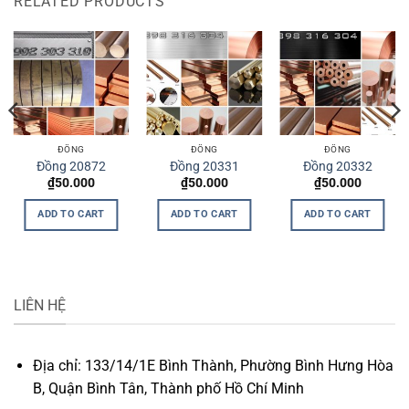
RELATED PRODUCTS
ĐỒNG
ĐỒNG
ĐỒNG
Đồng 20872
Đồng 20331
Đồng 20332
₫
50.000
₫
50.000
₫
50.000
ADD TO CART
ADD TO CART
ADD TO CART
LIÊN HỆ
Địa chỉ: 133/14/1E Bình Thành, Phường Bình Hưng Hòa
B, Quận Bình Tân, Thành phố Hồ Chí Minh