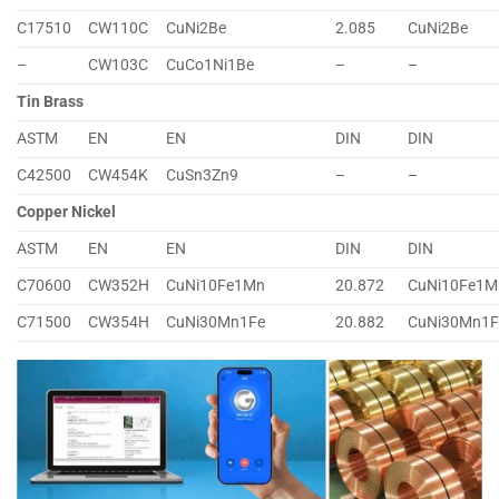
C17510
CW110C
CuNi2Be
2.085
CuNi2Be
–
CW103C
CuCo1Ni1Be
–
–
Tin Brass
ASTM
EN
EN
DIN
DIN
C42500
CW454K
CuSn3Zn9
–
–
Copper Nickel
ASTM
EN
EN
DIN
DIN
C70600
CW352H
CuNi10Fe1Mn
20.872
CuNi10Fe1M
C71500
CW354H
CuNi30Mn1Fe
20.882
CuNi30Mn1F