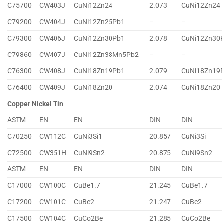
C75700
CW403J
CuNi12Zn24
2.073
CuNi12Zn24
C79200
CW404J
CuNi12Zn25Pb1
–
–
C79300
CW406J
CuNi12Zn30Pb1
2.078
CuNi12Zn30
C79860
CW407J
CuNi12Zn38Mn5Pb2
–
–
C76300
CW408J
CuNi18Zn19Pb1
2.079
CuNi18Zn19
C76400
CW409J
CuNi18Zn20
2.074
CuNi18Zn20
Copper Nickel Tin
ASTM
EN
EN
DIN
DIN
C70250
CW112C
CuNi3Si1
20.857
CuNi3Si
C72500
CW351H
CuNi9Sn2
20.875
CuNi9Sn2
ASTM
EN
EN
DIN
DIN
C17000
CW100C
CuBe1.7
21.245
CuBe1.7
C17200
CW101C
CuBe2
21.247
CuBe2
C17500
CW104C
CuCo2Be
21.285
CuCo2Be