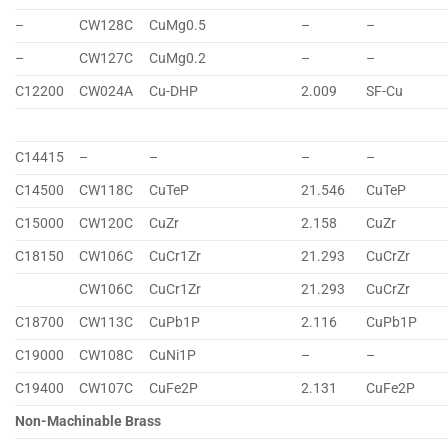
–
CW128C
CuMg0.5
–
–
–
CW127C
CuMg0.2
–
–
C12200
CW024A
Cu-DHP
2.009
SF-Cu
C14415
–
–
–
–
C14500
CW118C
CuTeP
21.546
CuTeP
C15000
CW120C
CuZr
2.158
CuZr
C18150
CW106C
CuCr1Zr
21.293
CuCrZr
CW106C
CuCr1Zr
21.293
CuCrZr
C18700
CW113C
CuPb1P
2.116
CuPb1P
C19000
CW108C
CuNi1P
–
–
C19400
CW107C
CuFe2P
2.131
CuFe2P
Non-Machinable Brass