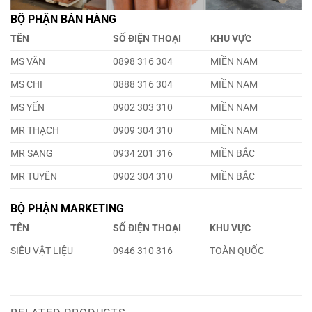
BỘ PHẬN BÁN HÀNG
TÊN
SỐ ĐIỆN THOẠI
KHU VỰC
MS VÂN
0898 316 304
MIỀN NAM
MS CHI
0888 316 304
MIỀN NAM
MS YẾN
0902 303 310
MIỀN NAM
MR THẠCH
0909 304 310
MIỀN NAM
MR SANG
0934 201 316
MIỀN BẮC
MR TUYÊN
0902 304 310
MIỀN BẮC
BỘ PHẬN MARKETING
TÊN
SỐ ĐIỆN THOẠI
KHU VỰC
SIÊU VẬT LIỆU
0946 310 316
TOÀN QUỐC