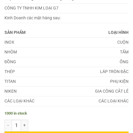
CÔNG TY TNHH KIM LOẠI G7
Kinh Doanh các mặt hàng sau:
SẢN PHẨM
LOẠI HÌNH
INOX
CUỘN
NHÔM
TẤM
ĐỒNG
ỐNG
THÉP
LÁP TRÒN ĐẶC
TITAN
PHỤ KIỆN
NIKEN
GIA CÔNG CẮT LẺ
CÁC LOẠI KHÁC
CÁC LOẠI KHÁC
1000 in stock
Đồng Cu-OFE quantity