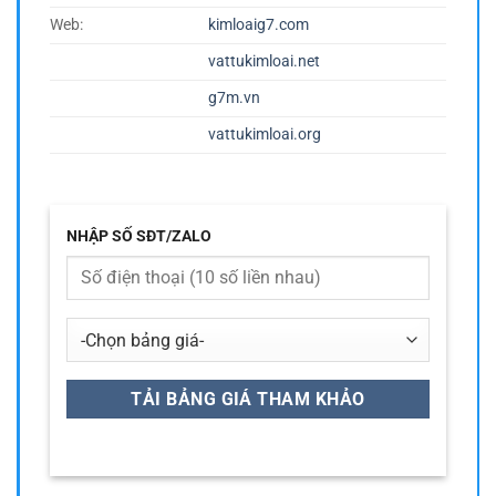
Web:
kimloaig7.com
vattukimloai.net
g7m.vn
vattukimloai.org
NHẬP SỐ SĐT/ZALO