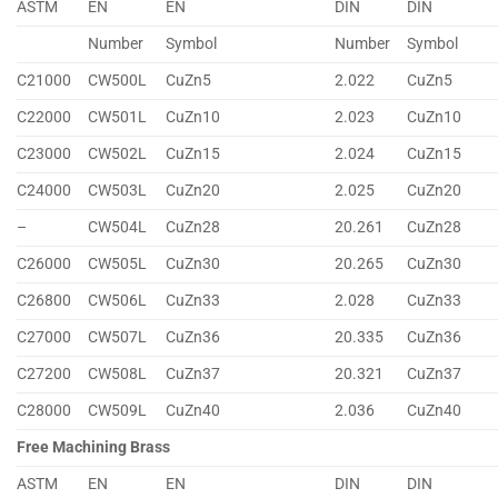
ASTM
EN
EN
DIN
DIN
Number
Symbol
Number
Symbol
C21000
CW500L
CuZn5
2.022
CuZn5
C22000
CW501L
CuZn10
2.023
CuZn10
C23000
CW502L
CuZn15
2.024
CuZn15
C24000
CW503L
CuZn20
2.025
CuZn20
–
CW504L
CuZn28
20.261
CuZn28
C26000
CW505L
CuZn30
20.265
CuZn30
C26800
CW506L
CuZn33
2.028
CuZn33
C27000
CW507L
CuZn36
20.335
CuZn36
C27200
CW508L
CuZn37
20.321
CuZn37
C28000
CW509L
CuZn40
2.036
CuZn40
Free Machining Brass
ASTM
EN
EN
DIN
DIN