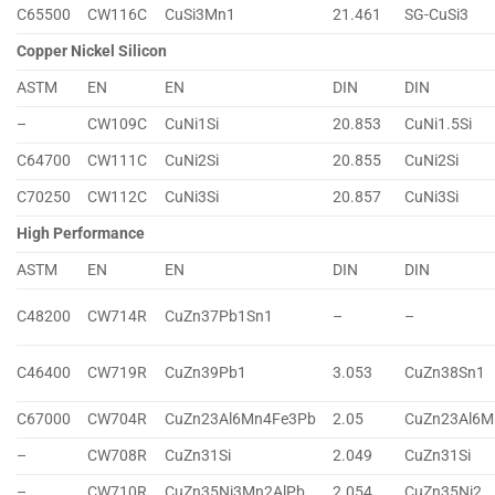
C65500
CW116C
CuSi3Mn1
21.461
SG-CuSi3
Copper Nickel Silicon
ASTM
EN
EN
DIN
DIN
–
CW109C
CuNi1Si
20.853
CuNi1.5Si
C64700
CW111C
CuNi2Si
20.855
CuNi2Si
C70250
CW112C
CuNi3Si
20.857
CuNi3Si
High Performance
ASTM
EN
EN
DIN
DIN
C48200
CW714R
CuZn37Pb1Sn1
–
–
C46400
CW719R
CuZn39Pb1
3.053
CuZn38Sn1
C67000
CW704R
CuZn23Al6Mn4Fe3Pb
2.05
CuZn23Al6M
–
CW708R
CuZn31Si
2.049
CuZn31Si
–
CW710R
CuZn35Ni3Mn2AlPb
2.054
CuZn35Ni2