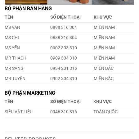
BỘ PHẬN BÁN HÀNG
TÊN
SỐ ĐIỆN THOẠI
KHU VỰC
MS VÂN
0898 316 304
MIỀN NAM
MS CHI
0888 316 304
MIỀN NAM
MS YẾN
0902 303 310
MIỀN NAM
MR THẠCH
0909 304 310
MIỀN NAM
MR SANG
0934 201 316
MIỀN BẮC
MR TUYÊN
0902 304 310
MIỀN BẮC
BỘ PHẬN MARKETING
TÊN
SỐ ĐIỆN THOẠI
KHU VỰC
SIÊU VẬT LIỆU
0946 310 316
TOÀN QUỐC