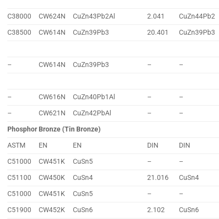
C38000
CW624N
CuZn43Pb2Al
2.041
CuZn44Pb2
C38500
CW614N
CuZn39Pb3
20.401
CuZn39Pb3
–
CW614N
CuZn39Pb3
–
–
–
CW616N
CuZn40Pb1Al
–
–
–
CW621N
CuZn42PbAl
–
–
Phosphor Bronze (Tin Bronze)
ASTM
EN
EN
DIN
DIN
C51000
CW451K
CuSn5
–
–
C51100
CW450K
CuSn4
21.016
CuSn4
C51000
CW451K
CuSn5
–
–
C51900
CW452K
CuSn6
2.102
CuSn6