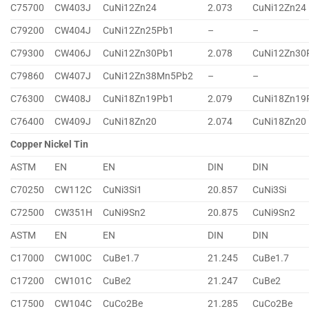
C75700
CW403J
CuNi12Zn24
2.073
CuNi12Zn24
C79200
CW404J
CuNi12Zn25Pb1
–
–
C79300
CW406J
CuNi12Zn30Pb1
2.078
CuNi12Zn30
C79860
CW407J
CuNi12Zn38Mn5Pb2
–
–
C76300
CW408J
CuNi18Zn19Pb1
2.079
CuNi18Zn19
C76400
CW409J
CuNi18Zn20
2.074
CuNi18Zn20
Copper Nickel Tin
ASTM
EN
EN
DIN
DIN
C70250
CW112C
CuNi3Si1
20.857
CuNi3Si
C72500
CW351H
CuNi9Sn2
20.875
CuNi9Sn2
ASTM
EN
EN
DIN
DIN
C17000
CW100C
CuBe1.7
21.245
CuBe1.7
C17200
CW101C
CuBe2
21.247
CuBe2
C17500
CW104C
CuCo2Be
21.285
CuCo2Be