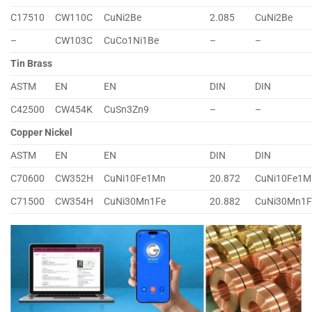
C17510
CW110C
CuNi2Be
2.085
CuNi2Be
–
CW103C
CuCo1Ni1Be
–
–
Tin Brass
ASTM
EN
EN
DIN
DIN
C42500
CW454K
CuSn3Zn9
–
–
Copper Nickel
ASTM
EN
EN
DIN
DIN
C70600
CW352H
CuNi10Fe1Mn
20.872
CuNi10Fe1M
C71500
CW354H
CuNi30Mn1Fe
20.882
CuNi30Mn1F