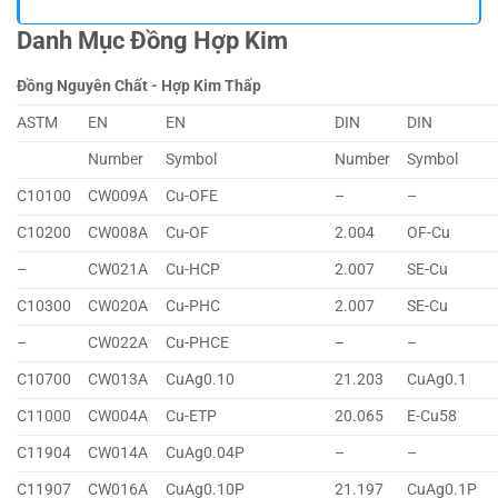
Danh Mục Đồng Hợp Kim
Đồng Nguyên Chất - Hợp Kim Thấp
ASTM
EN
EN
DIN
DIN
Number
Symbol
Number
Symbol
C10100
CW009A
Cu-OFE
–
–
C10200
CW008A
Cu-OF
2.004
OF-Cu
–
CW021A
Cu-HCP
2.007
SE-Cu
C10300
CW020A
Cu-PHC
2.007
SE-Cu
–
CW022A
Cu-PHCE
–
–
C10700
CW013A
CuAg0.10
21.203
CuAg0.1
C11000
CW004A
Cu-ETP
20.065
E-Cu58
C11904
CW014A
CuAg0.04P
–
–
C11907
CW016A
CuAg0.10P
21.197
CuAg0.1P