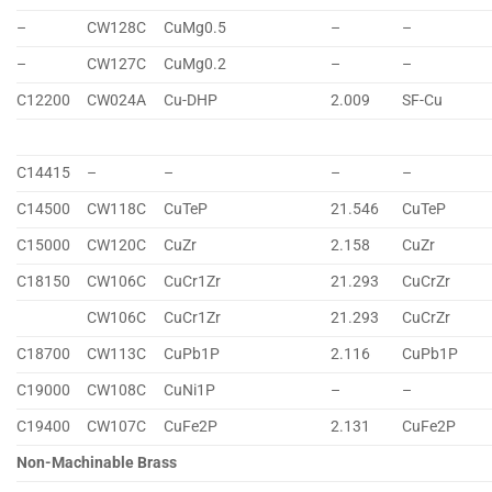
–
CW128C
CuMg0.5
–
–
–
CW127C
CuMg0.2
–
–
C12200
CW024A
Cu-DHP
2.009
SF-Cu
C14415
–
–
–
–
C14500
CW118C
CuTeP
21.546
CuTeP
C15000
CW120C
CuZr
2.158
CuZr
C18150
CW106C
CuCr1Zr
21.293
CuCrZr
CW106C
CuCr1Zr
21.293
CuCrZr
C18700
CW113C
CuPb1P
2.116
CuPb1P
C19000
CW108C
CuNi1P
–
–
C19400
CW107C
CuFe2P
2.131
CuFe2P
Non-Machinable Brass