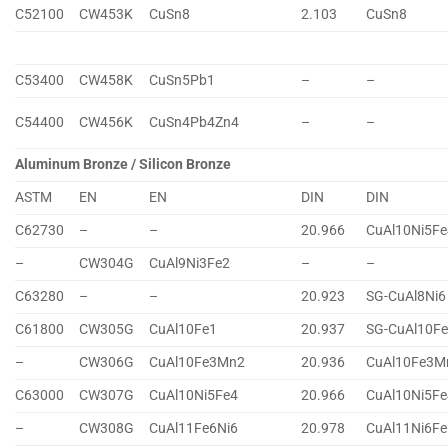
C52100
CW453K
CuSn8
2.103
CuSn8
C53400
CW458K
CuSn5Pb1
–
–
C54400
CW456K
CuSn4Pb4Zn4
–
–
Aluminum Bronze / Silicon Bronze
ASTM
EN
EN
DIN
DIN
C62730
–
–
20.966
CuAl10Ni5Fe
–
CW304G
CuAl9Ni3Fe2
–
–
C63280
–
–
20.923
SG-CuAl8Ni6
C61800
CW305G
CuAl10Fe1
20.937
SG-CuAl10F
–
CW306G
CuAl10Fe3Mn2
20.936
CuAl10Fe3M
C63000
CW307G
CuAl10Ni5Fe4
20.966
CuAl10Ni5Fe
–
CW308G
CuAl11Fe6Ni6
20.978
CuAl11Ni6Fe