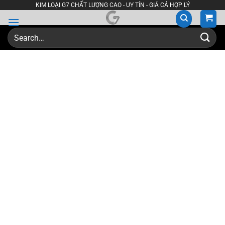
Skip
KIM LOẠI G7 CHẤT LƯỢNG CAO - UY TÍN - GIÁ CẢ HỢP LÝ
to
content
Search
for: