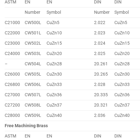
ASTM
EN
EN
DIN
DIN
Number
Symbol
Number
Symbol
C21000
CW500L
CuZn5
2.022
CuZn5
C22000
CW501L
CuZn10
2.023
CuZn10
C23000
CW502L
CuZn15
2.024
CuZn15
C24000
CW503L
CuZn20
2.025
CuZn20
–
CW504L
CuZn28
20.261
CuZn28
C26000
CW505L
CuZn30
20.265
CuZn30
C26800
CW506L
CuZn33
2.028
CuZn33
C27000
CW507L
CuZn36
20.335
CuZn36
C27200
CW508L
CuZn37
20.321
CuZn37
C28000
CW509L
CuZn40
2.036
CuZn40
Free Machining Brass
ASTM
EN
EN
DIN
DIN