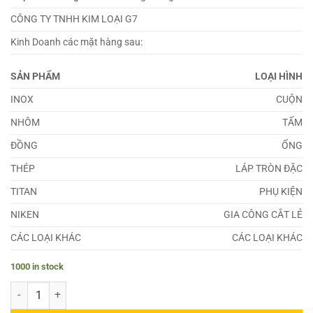
CÔNG TY TNHH KIM LOẠI G7
Kinh Doanh các mặt hàng sau:
SẢN PHẨM
LOẠI HÌNH
INOX
CUỘN
NHÔM
TẤM
ĐỒNG
ỐNG
THÉP
LÁP TRÒN ĐẶC
TITAN
PHỤ KIỆN
NIKEN
GIA CÔNG CẮT LẺ
CÁC LOẠI KHÁC
CÁC LOẠI KHÁC
1000 in stock
Đồng CuPb1P quantity