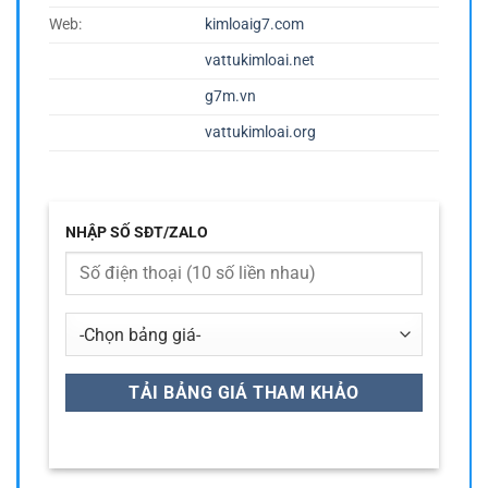
Web:
kimloaig7.com
vattukimloai.net
g7m.vn
vattukimloai.org
NHẬP SỐ SĐT/ZALO