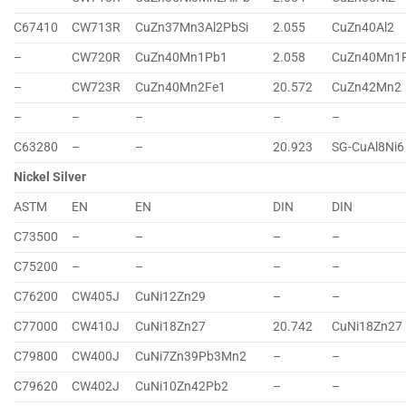
C67410
CW713R
CuZn37Mn3Al2PbSi
2.055
CuZn40Al2
–
CW720R
CuZn40Mn1Pb1
2.058
CuZn40Mn1
–
CW723R
CuZn40Mn2Fe1
20.572
CuZn42Mn2
–
–
–
–
–
C63280
–
–
20.923
SG-CuAl8Ni6
Nickel Silver
ASTM
EN
EN
DIN
DIN
C73500
–
–
–
–
C75200
–
–
–
–
C76200
CW405J
CuNi12Zn29
–
–
C77000
CW410J
CuNi18Zn27
20.742
CuNi18Zn27
C79800
CW400J
CuNi7Zn39Pb3Mn2
–
–
C79620
CW402J
CuNi10Zn42Pb2
–
–