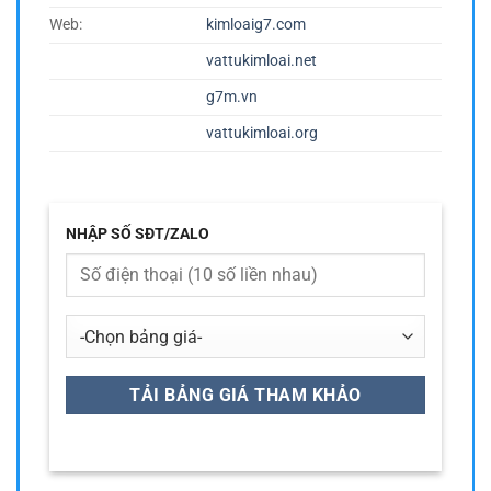
Web:
kimloaig7.com
vattukimloai.net
g7m.vn
vattukimloai.org
NHẬP SỐ SĐT/ZALO