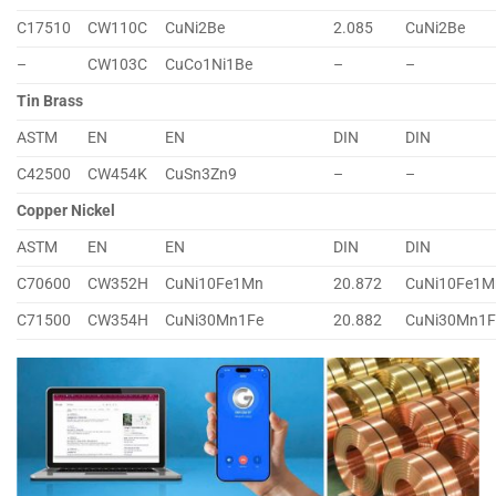
C17510
CW110C
CuNi2Be
2.085
CuNi2Be
–
CW103C
CuCo1Ni1Be
–
–
Tin Brass
ASTM
EN
EN
DIN
DIN
C42500
CW454K
CuSn3Zn9
–
–
Copper Nickel
ASTM
EN
EN
DIN
DIN
C70600
CW352H
CuNi10Fe1Mn
20.872
CuNi10Fe1M
C71500
CW354H
CuNi30Mn1Fe
20.882
CuNi30Mn1F