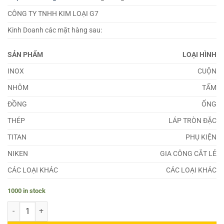
CÔNG TY TNHH KIM LOẠI G7
Kinh Doanh các mặt hàng sau:
SẢN PHẨM
LOẠI HÌNH
INOX
CUỘN
NHÔM
TẤM
ĐỒNG
ỐNG
THÉP
LÁP TRÒN ĐẶC
TITAN
PHỤ KIỆN
NIKEN
GIA CÔNG CẮT LẺ
CÁC LOẠI KHÁC
CÁC LOẠI KHÁC
1000 in stock
Đồng C34200 quantity