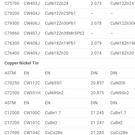
C75700
CW403J
CuNi12Zn24
2.073
CuNi12Zn24
C79200
CW404J
CuNi12Zn25Pb1
–
–
C79300
CW406J
CuNi12Zn30Pb1
2.078
CuNi12Zn30
C79860
CW407J
CuNi12Zn38Mn5Pb2
–
–
C76300
CW408J
CuNi18Zn19Pb1
2.079
CuNi18Zn19
C76400
CW409J
CuNi18Zn20
2.074
CuNi18Zn20
Copper Nickel Tin
ASTM
EN
EN
DIN
DIN
C70250
CW112C
CuNi3Si1
20.857
CuNi3Si
C72500
CW351H
CuNi9Sn2
20.875
CuNi9Sn2
ASTM
EN
EN
DIN
DIN
C17000
CW100C
CuBe1.7
21.245
CuBe1.7
C17200
CW101C
CuBe2
21.247
CuBe2
C17500
CW104C
CuCo2Be
21.285
CuCo2Be