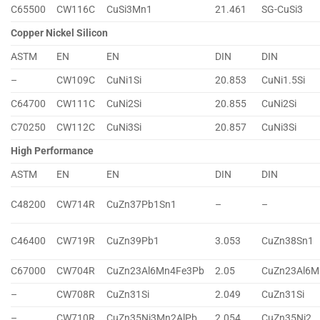
C65500
CW116C
CuSi3Mn1
21.461
SG-CuSi3
Copper Nickel Silicon
ASTM
EN
EN
DIN
DIN
–
CW109C
CuNi1Si
20.853
CuNi1.5Si
C64700
CW111C
CuNi2Si
20.855
CuNi2Si
C70250
CW112C
CuNi3Si
20.857
CuNi3Si
High Performance
ASTM
EN
EN
DIN
DIN
C48200
CW714R
CuZn37Pb1Sn1
–
–
C46400
CW719R
CuZn39Pb1
3.053
CuZn38Sn1
C67000
CW704R
CuZn23Al6Mn4Fe3Pb
2.05
CuZn23Al6M
–
CW708R
CuZn31Si
2.049
CuZn31Si
–
CW710R
CuZn35Ni3Mn2AlPb
2.054
CuZn35Ni2