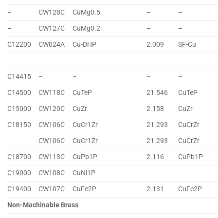
–
CW128C
CuMg0.5
–
–
–
CW127C
CuMg0.2
–
–
C12200
CW024A
Cu-DHP
2.009
SF-Cu
C14415
–
–
–
–
C14500
CW118C
CuTeP
21.546
CuTeP
C15000
CW120C
CuZr
2.158
CuZr
C18150
CW106C
CuCr1Zr
21.293
CuCrZr
CW106C
CuCr1Zr
21.293
CuCrZr
C18700
CW113C
CuPb1P
2.116
CuPb1P
C19000
CW108C
CuNi1P
–
–
C19400
CW107C
CuFe2P
2.131
CuFe2P
Non-Machinable Brass