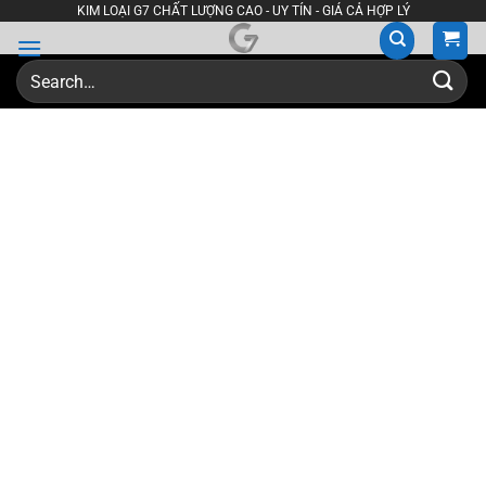
Skip
KIM LOẠI G7 CHẤT LƯỢNG CAO - UY TÍN - GIÁ CẢ HỢP LÝ
to
content
Search
for: