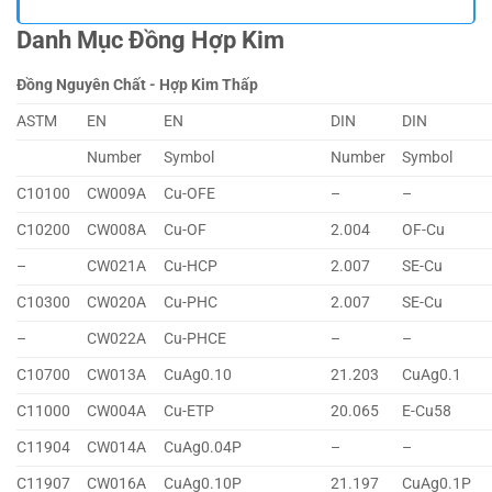
Danh Mục Đồng Hợp Kim
Đồng Nguyên Chất - Hợp Kim Thấp
ASTM
EN
EN
DIN
DIN
Number
Symbol
Number
Symbol
C10100
CW009A
Cu-OFE
–
–
C10200
CW008A
Cu-OF
2.004
OF-Cu
–
CW021A
Cu-HCP
2.007
SE-Cu
C10300
CW020A
Cu-PHC
2.007
SE-Cu
–
CW022A
Cu-PHCE
–
–
C10700
CW013A
CuAg0.10
21.203
CuAg0.1
C11000
CW004A
Cu-ETP
20.065
E-Cu58
C11904
CW014A
CuAg0.04P
–
–
C11907
CW016A
CuAg0.10P
21.197
CuAg0.1P