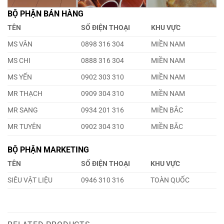
BỘ PHẬN BÁN HÀNG
TÊN
SỐ ĐIỆN THOẠI
KHU VỰC
MS VÂN
0898 316 304
MIỀN NAM
MS CHI
0888 316 304
MIỀN NAM
MS YẾN
0902 303 310
MIỀN NAM
MR THẠCH
0909 304 310
MIỀN NAM
MR SANG
0934 201 316
MIỀN BẮC
MR TUYÊN
0902 304 310
MIỀN BẮC
BỘ PHẬN MARKETING
TÊN
SỐ ĐIỆN THOẠI
KHU VỰC
SIÊU VẬT LIỆU
0946 310 316
TOÀN QUỐC