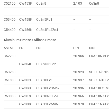
C52100
CW453K
CuSn8
2.103
CuSn8
C53400
CW458K
CuSn5Pb1
–
–
C54400
CW456K
CuSn4Pb4Zn4
–
–
Aluminum Bronze / Silicon Bronze
ASTM
EN
EN
DIN
DIN
C62730
–
–
20.966
CuAl10Ni5Fe
–
CW304G
CuAl9Ni3Fe2
–
–
C63280
–
–
20.923
SG-CuAl8Ni6
C61800
CW305G
CuAl10Fe1
20.937
SG-CuAl10F
–
CW306G
CuAl10Fe3Mn2
20.936
CuAl10Fe3M
C63000
CW307G
CuAl10Ni5Fe4
20.966
CuAl10Ni5Fe
–
CW308G
CuAl11Fe6Ni6
20.978
CuAl11Ni6Fe