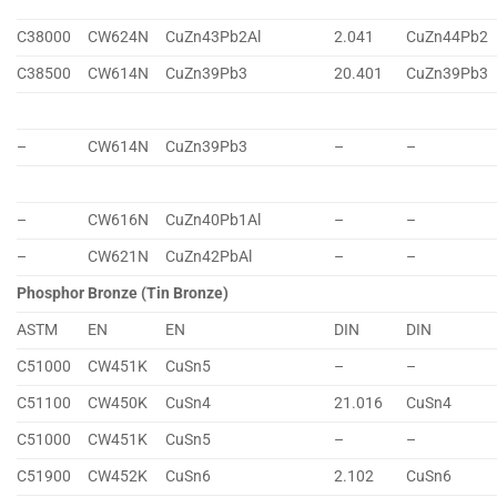
C38000
CW624N
CuZn43Pb2Al
2.041
CuZn44Pb2
C38500
CW614N
CuZn39Pb3
20.401
CuZn39Pb3
–
CW614N
CuZn39Pb3
–
–
–
CW616N
CuZn40Pb1Al
–
–
–
CW621N
CuZn42PbAl
–
–
Phosphor Bronze (Tin Bronze)
ASTM
EN
EN
DIN
DIN
C51000
CW451K
CuSn5
–
–
C51100
CW450K
CuSn4
21.016
CuSn4
C51000
CW451K
CuSn5
–
–
C51900
CW452K
CuSn6
2.102
CuSn6