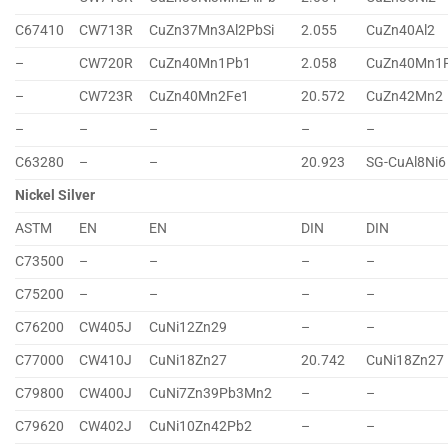
C67410
CW713R
CuZn37Mn3Al2PbSi
2.055
CuZn40Al2
–
CW720R
CuZn40Mn1Pb1
2.058
CuZn40Mn1
–
CW723R
CuZn40Mn2Fe1
20.572
CuZn42Mn2
–
–
–
–
–
C63280
–
–
20.923
SG-CuAl8Ni6
Nickel Silver
ASTM
EN
EN
DIN
DIN
C73500
–
–
–
–
C75200
–
–
–
–
C76200
CW405J
CuNi12Zn29
–
–
C77000
CW410J
CuNi18Zn27
20.742
CuNi18Zn27
C79800
CW400J
CuNi7Zn39Pb3Mn2
–
–
C79620
CW402J
CuNi10Zn42Pb2
–
–