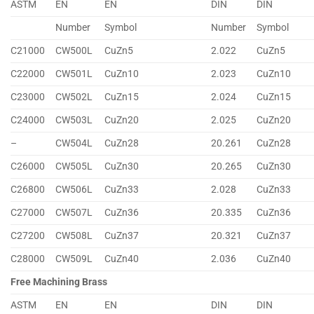
ASTM
EN
EN
DIN
DIN
Number
Symbol
Number
Symbol
C21000
CW500L
CuZn5
2.022
CuZn5
C22000
CW501L
CuZn10
2.023
CuZn10
C23000
CW502L
CuZn15
2.024
CuZn15
C24000
CW503L
CuZn20
2.025
CuZn20
–
CW504L
CuZn28
20.261
CuZn28
C26000
CW505L
CuZn30
20.265
CuZn30
C26800
CW506L
CuZn33
2.028
CuZn33
C27000
CW507L
CuZn36
20.335
CuZn36
C27200
CW508L
CuZn37
20.321
CuZn37
C28000
CW509L
CuZn40
2.036
CuZn40
Free Machining Brass
ASTM
EN
EN
DIN
DIN