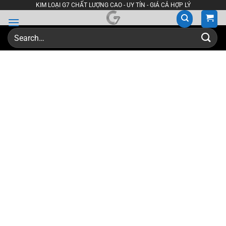
Skip
KIM LOẠI G7 CHẤT LƯỢNG CAO - UY TÍN - GIÁ CẢ HỢP LÝ
to
content
Search
for: