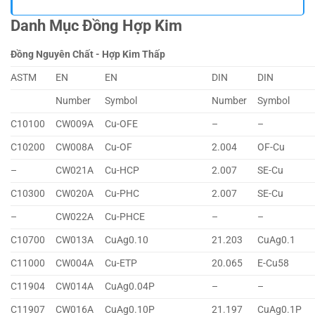
Danh Mục Đồng Hợp Kim
Đồng Nguyên Chất - Hợp Kim Thấp
ASTM
EN
EN
DIN
DIN
Number
Symbol
Number
Symbol
C10100
CW009A
Cu-OFE
–
–
C10200
CW008A
Cu-OF
2.004
OF-Cu
–
CW021A
Cu-HCP
2.007
SE-Cu
C10300
CW020A
Cu-PHC
2.007
SE-Cu
–
CW022A
Cu-PHCE
–
–
C10700
CW013A
CuAg0.10
21.203
CuAg0.1
C11000
CW004A
Cu-ETP
20.065
E-Cu58
C11904
CW014A
CuAg0.04P
–
–
C11907
CW016A
CuAg0.10P
21.197
CuAg0.1P