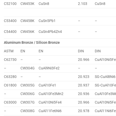
C52100
CW453K
CuSn8
2.103
CuSn8
C53400
CW458K
CuSn5Pb1
–
–
C54400
CW456K
CuSn4Pb4Zn4
–
–
Aluminum Bronze / Silicon Bronze
ASTM
EN
EN
DIN
DIN
C62730
–
–
20.966
CuAl10Ni5Fe
–
CW304G
CuAl9Ni3Fe2
–
–
C63280
–
–
20.923
SG-CuAl8Ni6
C61800
CW305G
CuAl10Fe1
20.937
SG-CuAl10F
–
CW306G
CuAl10Fe3Mn2
20.936
CuAl10Fe3M
C63000
CW307G
CuAl10Ni5Fe4
20.966
CuAl10Ni5Fe
–
CW308G
CuAl11Fe6Ni6
20.978
CuAl11Ni6Fe