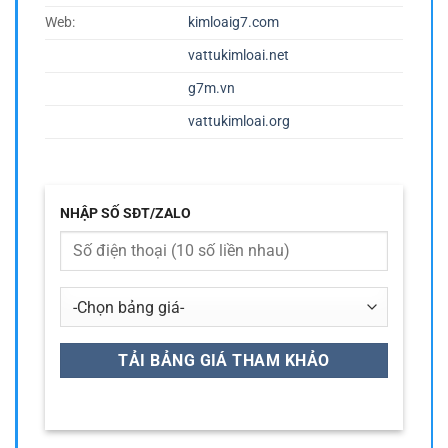
Web:
kimloaig7.com
vattukimloai.net
g7m.vn
vattukimloai.org
NHẬP SỐ SĐT/ZALO