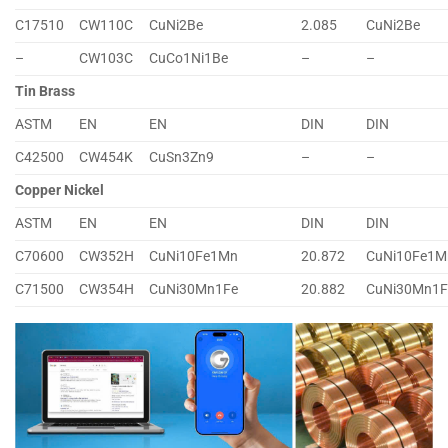
C17510
CW110C
CuNi2Be
2.085
CuNi2Be
–
CW103C
CuCo1Ni1Be
–
–
Tin Brass
ASTM
EN
EN
DIN
DIN
C42500
CW454K
CuSn3Zn9
–
–
Copper Nickel
ASTM
EN
EN
DIN
DIN
C70600
CW352H
CuNi10Fe1Mn
20.872
CuNi10Fe1M
C71500
CW354H
CuNi30Mn1Fe
20.882
CuNi30Mn1F