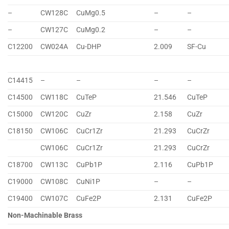
–
CW128C
CuMg0.5
–
–
–
CW127C
CuMg0.2
–
–
C12200
CW024A
Cu-DHP
2.009
SF-Cu
C14415
–
–
–
–
C14500
CW118C
CuTeP
21.546
CuTeP
C15000
CW120C
CuZr
2.158
CuZr
C18150
CW106C
CuCr1Zr
21.293
CuCrZr
CW106C
CuCr1Zr
21.293
CuCrZr
C18700
CW113C
CuPb1P
2.116
CuPb1P
C19000
CW108C
CuNi1P
–
–
C19400
CW107C
CuFe2P
2.131
CuFe2P
Non-Machinable Brass