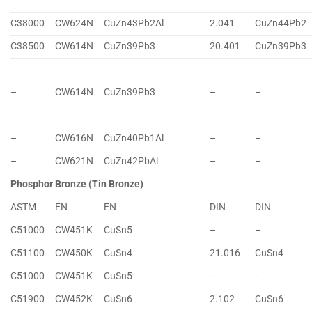
C38000
CW624N
CuZn43Pb2Al
2.041
CuZn44Pb2
C38500
CW614N
CuZn39Pb3
20.401
CuZn39Pb3
–
CW614N
CuZn39Pb3
–
–
–
CW616N
CuZn40Pb1Al
–
–
–
CW621N
CuZn42PbAl
–
–
Phosphor Bronze (Tin Bronze)
ASTM
EN
EN
DIN
DIN
C51000
CW451K
CuSn5
–
–
C51100
CW450K
CuSn4
21.016
CuSn4
C51000
CW451K
CuSn5
–
–
C51900
CW452K
CuSn6
2.102
CuSn6