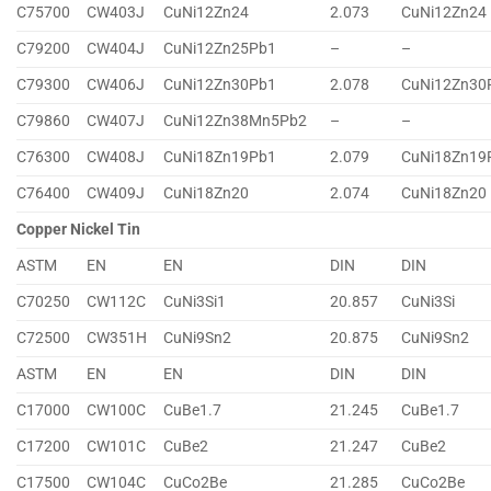
C75700
CW403J
CuNi12Zn24
2.073
CuNi12Zn24
C79200
CW404J
CuNi12Zn25Pb1
–
–
C79300
CW406J
CuNi12Zn30Pb1
2.078
CuNi12Zn30
C79860
CW407J
CuNi12Zn38Mn5Pb2
–
–
C76300
CW408J
CuNi18Zn19Pb1
2.079
CuNi18Zn19
C76400
CW409J
CuNi18Zn20
2.074
CuNi18Zn20
Copper Nickel Tin
ASTM
EN
EN
DIN
DIN
C70250
CW112C
CuNi3Si1
20.857
CuNi3Si
C72500
CW351H
CuNi9Sn2
20.875
CuNi9Sn2
ASTM
EN
EN
DIN
DIN
C17000
CW100C
CuBe1.7
21.245
CuBe1.7
C17200
CW101C
CuBe2
21.247
CuBe2
C17500
CW104C
CuCo2Be
21.285
CuCo2Be