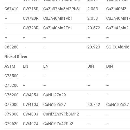
C67410
CW713R
CuZn37Mn3Al2PbSi
2.055
CuZn40Al2
–
CW720R
CuZn40Mn1Pb1
2.058
CuZn40Mn1
–
CW723R
CuZn40Mn2Fe1
20.572
CuZn42Mn2
–
–
–
–
–
C63280
–
–
20.923
SG-CuAl8Ni6
Nickel Silver
ASTM
EN
EN
DIN
DIN
C73500
–
–
–
–
C75200
–
–
–
–
C76200
CW405J
CuNi12Zn29
–
–
C77000
CW410J
CuNi18Zn27
20.742
CuNi18Zn27
C79800
CW400J
CuNi7Zn39Pb3Mn2
–
–
C79620
CW402J
CuNi10Zn42Pb2
–
–