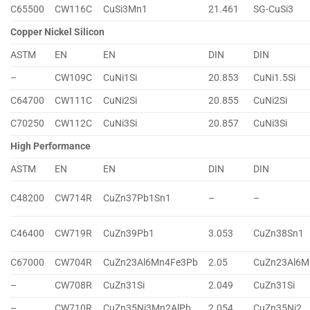
C65500
CW116C
CuSi3Mn1
21.461
SG-CuSi3
Copper Nickel Silicon
ASTM
EN
EN
DIN
DIN
–
CW109C
CuNi1Si
20.853
CuNi1.5Si
C64700
CW111C
CuNi2Si
20.855
CuNi2Si
C70250
CW112C
CuNi3Si
20.857
CuNi3Si
High Performance
ASTM
EN
EN
DIN
DIN
C48200
CW714R
CuZn37Pb1Sn1
–
–
C46400
CW719R
CuZn39Pb1
3.053
CuZn38Sn1
C67000
CW704R
CuZn23Al6Mn4Fe3Pb
2.05
CuZn23Al6M
–
CW708R
CuZn31Si
2.049
CuZn31Si
–
CW710R
CuZn35Ni3Mn2AlPb
2.054
CuZn35Ni2