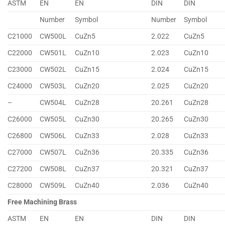
ASTM
EN
EN
DIN
DIN
Number
Symbol
Number
Symbol
C21000
CW500L
CuZn5
2.022
CuZn5
C22000
CW501L
CuZn10
2.023
CuZn10
C23000
CW502L
CuZn15
2.024
CuZn15
C24000
CW503L
CuZn20
2.025
CuZn20
–
CW504L
CuZn28
20.261
CuZn28
C26000
CW505L
CuZn30
20.265
CuZn30
C26800
CW506L
CuZn33
2.028
CuZn33
C27000
CW507L
CuZn36
20.335
CuZn36
C27200
CW508L
CuZn37
20.321
CuZn37
C28000
CW509L
CuZn40
2.036
CuZn40
Free Machining Brass
ASTM
EN
EN
DIN
DIN