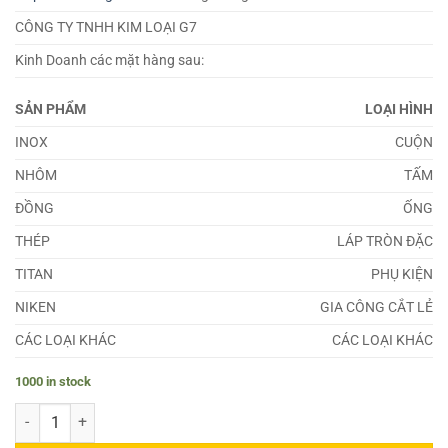
CÔNG TY TNHH KIM LOẠI G7
Kinh Doanh các mặt hàng sau:
SẢN PHẨM
LOẠI HÌNH
INOX
CUỘN
NHÔM
TẤM
ĐỒNG
ỐNG
THÉP
LÁP TRÒN ĐẶC
TITAN
PHỤ KIỆN
NIKEN
GIA CÔNG CẮT LẺ
CÁC LOẠI KHÁC
CÁC LOẠI KHÁC
1000 in stock
Đồng C19000 quantity