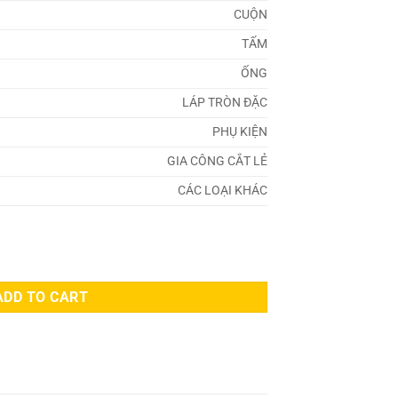
CUỘN
TẤM
ỐNG
LÁP TRÒN ĐẶC
PHỤ KIỆN
GIA CÔNG CẮT LẺ
CÁC LOẠI KHÁC
ADD TO CART