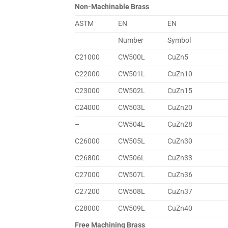
Non-Machinable Brass
ASTM
EN
EN
Number
Symbol
C21000
CW500L
CuZn5
C22000
CW501L
CuZn10
C23000
CW502L
CuZn15
C24000
CW503L
CuZn20
–
CW504L
CuZn28
C26000
CW505L
CuZn30
C26800
CW506L
CuZn33
C27000
CW507L
CuZn36
C27200
CW508L
CuZn37
C28000
CW509L
CuZn40
Free Machining Brass