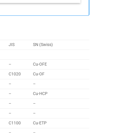
JIS
SN (Swiss)
–
Cu-OFE
C1020
Cu-OF
–
–
–
Cu-HCP
–
–
–
–
C1100
Cu-ETP
–
–