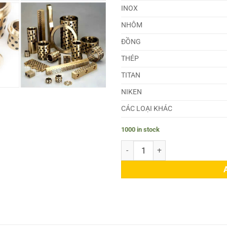
INOX
NHÔM
ĐỒNG
THÉP
TITAN
NIKEN
CÁC LOẠI KHÁC
1000 in stock
Bạc Lót quantity