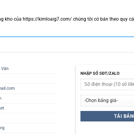
ong kho của https://kimloaig7.com/ chúng tôi có bán theo quy 
ú Vân
NHẬP SỐ SĐT/ZALO
ail.com
m
net
org