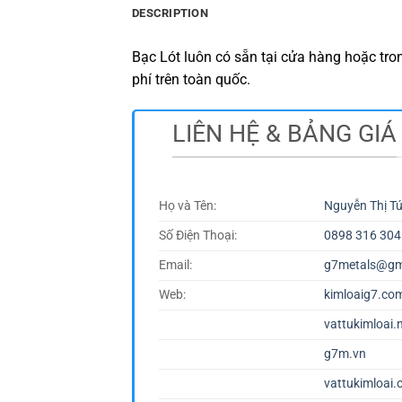
DESCRIPTION
Bạc Lót luôn có sẵn tại cửa hàng hoặc tr
phí trên toàn quốc.
LIÊN HỆ & BẢNG GIÁ
Họ và Tên:
Nguyễn Thị T
Số Điện Thoại:
0898 316 304
Email:
g7metals@gm
Web:
kimloaig7.co
vattukimloai.
g7m.vn
vattukimloai.