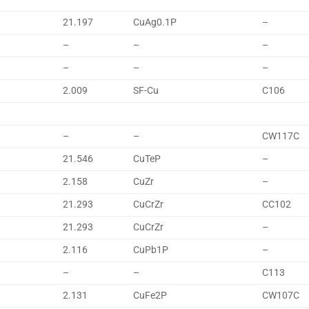
21.197
CuAg0.1P
–
–
–
–
–
–
–
2.009
SF-Cu
C106
–
–
CW117C
21.546
CuTeP
–
2.158
CuZr
–
21.293
CuCrZr
CC102
21.293
CuCrZr
–
2.116
CuPb1P
–
–
–
C113
2.131
CuFe2P
CW107C