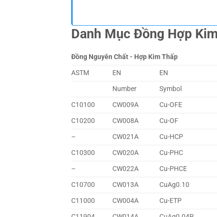
Danh Mục Đồng Hợp Ki
Đồng Nguyên Chất - Hợp Kim Thấp
ASTM
EN
EN
Number
Symbol
C10100
CW009A
Cu-OFE
C10200
CW008A
Cu-OF
–
CW021A
Cu-HCP
C10300
CW020A
Cu-PHC
–
CW022A
Cu-PHCE
C10700
CW013A
CuAg0.10
C11000
CW004A
Cu-ETP
C11904
CW014A
CuAg0.04P