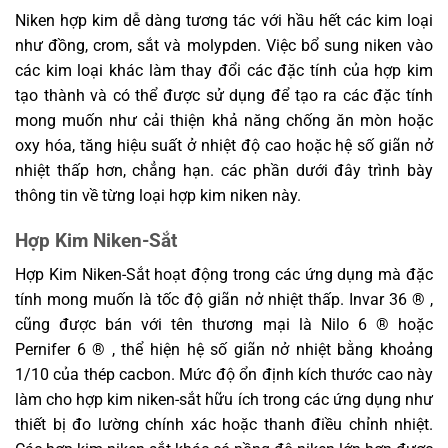
Niken hợp kim dễ dàng tương tác với hầu hết các kim loại
như đồng, crom, sắt và molypden. Việc bổ sung niken vào
các kim loại khác làm thay đổi các đặc tính của hợp kim
tạo thành và có thể được sử dụng để tạo ra các đặc tính
mong muốn như cải thiện khả năng chống ăn mòn hoặc
oxy hóa, tăng hiệu suất ở nhiệt độ cao hoặc hệ số giãn nở
nhiệt thấp hơn, chẳng hạn. các phần dưới đây trình bày
thông tin về từng loại hợp kim niken này.
Hợp Kim Niken-Sắt
Hợp Kim Niken-Sắt hoạt động trong các ứng dụng mà đặc
tính mong muốn là tốc độ giãn nở nhiệt thấp. Invar 36 ® ,
cũng được bán với tên thương mại là Nilo 6 ® hoặc
Pernifer 6 ® , thể hiện hệ số giãn nở nhiệt bằng khoảng
1/10 của thép cacbon. Mức độ ổn định kích thước cao này
làm cho hợp kim niken-sắt hữu ích trong các ứng dụng như
thiết bị đo lường chính xác hoặc thanh điều chỉnh nhiệt.