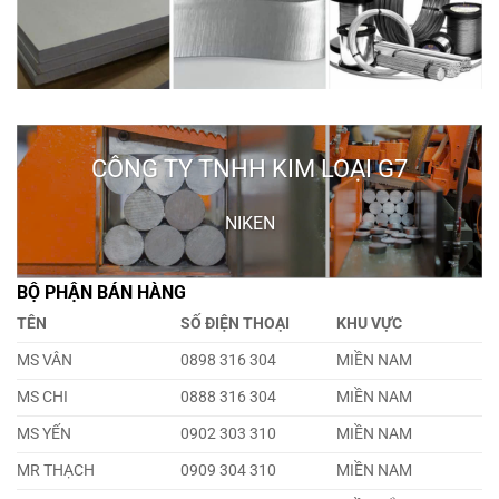
CÔNG TY TNHH KIM LOẠI G7
NIKEN
BỘ PHẬN BÁN HÀNG
TÊN
SỐ ĐIỆN THOẠI
KHU VỰC
MS VÂN
0898 316 304
MIỀN NAM
MS CHI
0888 316 304
MIỀN NAM
MS YẾN
0902 303 310
MIỀN NAM
MR THẠCH
0909 304 310
MIỀN NAM