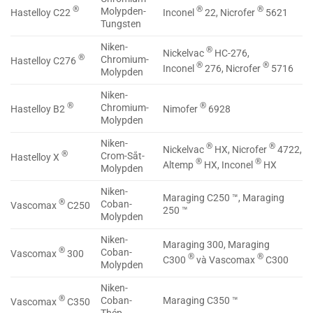
®
®
®
Molypden-
Hastelloy C22
Inconel
22, Nicrofer
5621
Tungsten
Niken-
®
Nickelvac
HC-276,
®
Chromium-
Hastelloy C276
®
®
Inconel
276, Nicrofer
5716
Molypden
Niken-
®
®
Chromium-
Hastelloy B2
Nimofer
6928
Molypden
Niken-
®
®
Nickelvac
HX, Nicrofer
4722,
®
Crom-Sắt-
Hastelloy X
®
®
Altemp
HX, Inconel
HX
Molypden
Niken-
Maraging C250 ™, Maraging
®
Coban-
Vascomax
C250
250 ™
Molypden
Niken-
Maraging 300, Maraging
®
Coban-
Vascomax
300
®
®
C300
và Vascomax
C300
Molypden
Niken-
®
Coban-
Maraging C350 ™
Vascomax
C350