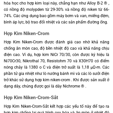
hóa học cho hợp kim loại này, chẳng hạn như Alloy B-2 ® ,
có nồng độ molypden từ 29-30% và nồng độ niken từ 66-
74%. Các ứng dụng bao gồm máy bơm và van, miếng đệm,
bình áp lực, bộ trao đổi nhiệt và các sản phẩm đường ống.
Hợp Kim Niken-Crom
Hợp Kim Niken-Crom được đánh giá cao nhờ khả năng
chống ăn mòn cao, độ bền nhiệt độ cao và khả năng chịu
điện cao. Ví dụ, hợp kim NiCr 70/30, còn được ký hiệu là
Ni70Cr30, Nikrothal 70, Resistohm 70 và X30H70 có điểm
nóng chảy là 1380 o C và điện trở suất là 1,18 μΩ-m. Các
phần tử gia nhiệt như lò nướng bánh mì và các lò sưởi điện
trở khác sử dụng hợp kim niken-crom . Khi được sản xuất ở
dạng dây, chúng được gọi là dây Nichrome ® .
Hợp Kim Niken-Crom-Sắt
Hợp Kim Niken-Crom-Sắt kết hợp các yếu tố này để tạo ra
hợp kim chống lại quá trình oxy hóa và ăn mòn ở nhiệt độ