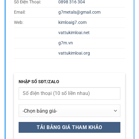
Số Điện Thoại:
0898 316 304
Email:
g7metals@gmail.com
Web:
kimloaig7.com
vattukimloai.net
g7m.vn
vattukimloai.org
NHẬP SỐ SĐT/ZALO