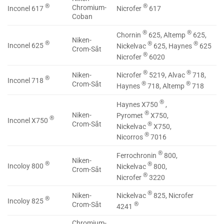
®
®
Chromium-
Inconel 617
Nicrofer
617
Coban
®
®
Chornin
625, Altemp
625,
Niken-
®
®
®
Inconel 625
Nickelvac
625, Haynes
625
Crom-Sắt
®
Nicrofer
6020
®
®
Nicrofer
5219, Alvac
718,
Niken-
®
Inconel 718
®
®
Crom-Sắt
Haynes
718, Altemp
718
®
Haynes X750
,
®
Niken-
Pyromet
X750,
®
Inconel X750
Crom-Sắt
®
Nickelvac
X750,
®
Nicorros
7016
®
Ferrochronin
800,
Niken-
®
®
Incoloy 800
Nickelvac
800,
Crom-Sắt
®
Nicrofer
3220
®
Nickelvac
825, Nicrofer
Niken-
®
Incoloy 825
®
Crom-Sắt
4241
Chromium-