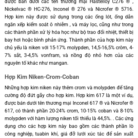
được bán dưới các tên thương mại Hastelloy C276 ® ,
Nickelvac ® HC-276, Inconel ® 276 và Nicrofer ® 5716.
Hợp kim này được sử dụng trong các ống lót, ống dẫn
ngăn xếp kiểm soát ô nhiễm , và máy lọc, cũng như trong
các thành phần xử lý hóa học như bộ trao đổi nhiệt, thiết bị
bay hơi hoặc bình phản ứng. Thành phần của hợp kim này
chủ yếu là niken với 15-17% molypden, 14,5-16,5% crôm, 4-
7% sắt, 3-4,5% vonfram, và nồng độ nhỏ hơn của các
nguyên tố khác như mangan.
Hợp Kim Niken-Crom-Coban
Những hợp kim niken này thêm crom và molypden để tăng
cường độ đứt gãy cho hợp kim. Hợp kim 617 là một ví dụ,
được bán dưới tên thương mại Inconel 617 ® và Nicrofer ®
617, có thành phần 20-24% crom, 10-15% coban và 8-10%
molypden với hàm lượng niken tối thiểu là 44,5%. . Các ứng
dụng cho các hợp kim này bao gồm các thành phần lò
công nghiệp, tuabin khí, giá đỡ lưới xúc tác để sản xuất