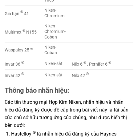
Thép
Niken-
®
Gia hạn
41
Chromium
Niken-
®
Chromium-
Multimet
N155
Coban
Niken-
Waspaloy 25 ™
Coban
®
®
®
Niken-sắt
Invar 36
Nilo 6
, Pernifer 6
®
®
Niken-sắt
Invar 42
Nilo 42
Thông báo nhãn hiệu:
Các tên thương mại Hợp Kim Niken, nhãn hiệu và nhãn
hiệu đã đăng ký được đề cập trong bài viết này là tài sản
của chủ sở hữu tương ứng của chúng, như được hiển thị
bên dưới:
®
Hastelloy
là nhãn hiệu đã đăng ký của Haynes