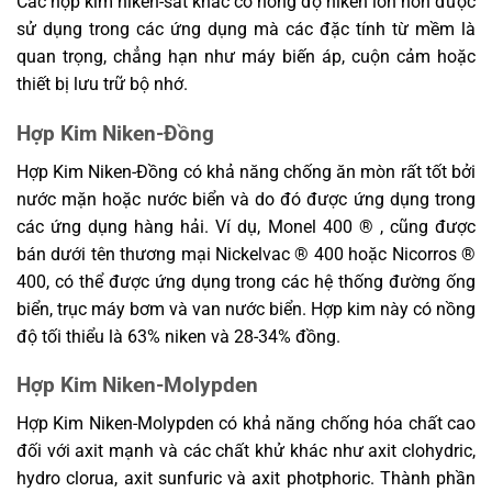
Các hợp kim niken-sắt khác có nồng độ niken lớn hơn được
sử dụng trong các ứng dụng mà các đặc tính từ mềm là
quan trọng, chẳng hạn như máy biến áp, cuộn cảm hoặc
thiết bị lưu trữ bộ nhớ.
Hợp Kim Niken-Đồng
Hợp Kim Niken-Đồng có khả năng chống ăn mòn rất tốt bởi
nước mặn hoặc nước biển và do đó được ứng dụng trong
các ứng dụng hàng hải. Ví dụ, Monel 400 ® , cũng được
bán dưới tên thương mại Nickelvac ® 400 hoặc Nicorros ®
400, có thể được ứng dụng trong các hệ thống đường ống
biển, trục máy bơm và van nước biển. Hợp kim này có nồng
độ tối thiểu là 63% niken và 28-34% đồng.
Hợp Kim Niken-Molypden
Hợp Kim Niken-Molypden có khả năng chống hóa chất cao
đối với axit mạnh và các chất khử khác như axit clohydric,
hydro clorua, axit sunfuric và axit photphoric. Thành phần