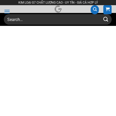
Skip
KIM LOẠI G7 CHẤT LƯỢNG CAO - UY TÍN - GIÁ CẢ HỢP LÝ
to
content
Search
for: