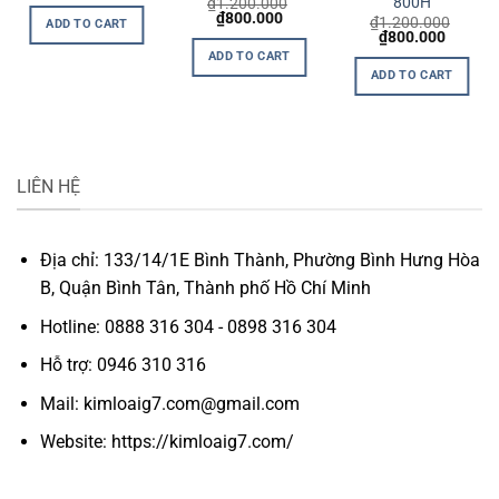
800H
₫
1.200.000
Original
Current
₫
800.000
₫
1.200.000
ADD TO CART
price
price
Original
Current
₫
800.000
was:
is:
price
price
ADD TO CART
₫1.200.000.
₫800.000.
was:
is:
ADD TO CART
₫1.200.000.
₫800.0
LIÊN HỆ
Địa chỉ: 133/14/1E Bình Thành, Phường Bình Hưng Hòa
B, Quận Bình Tân, Thành phố Hồ Chí Minh
Hotline: 0888 316 304 - 0898 316 304
Hỗ trợ: 0946 310 316
Mail: kimloaig7.com@gmail.com
Website: https://kimloaig7.com/