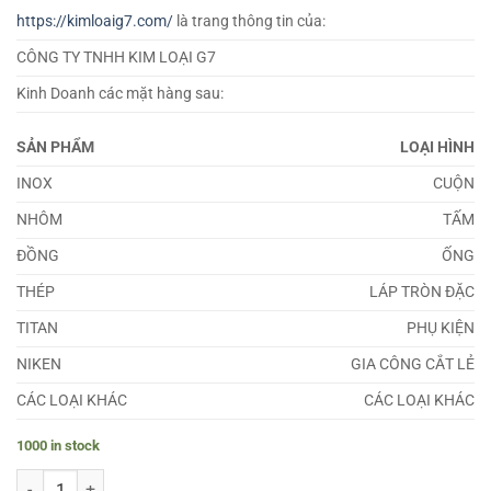
https://kimloaig7.com/
là trang thông tin của:
CÔNG TY TNHH KIM LOẠI G7
Kinh Doanh các mặt hàng sau:
SẢN PHẨM
LOẠI HÌNH
INOX
CUỘN
NHÔM
TẤM
ĐỒNG
ỐNG
THÉP
LÁP TRÒN ĐẶC
TITAN
PHỤ KIỆN
NIKEN
GIA CÔNG CẮT LẺ
CÁC LOẠI KHÁC
CÁC LOẠI KHÁC
1000 in stock
Láp Nicrofer 5219 quantity