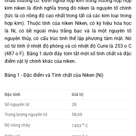
nhau thường có. Định nghĩa hợp kim trong trường hợp hợp
kim niken là định nghĩa trong đó niken là nguyên tố chính
(tức là có nồng độ cao nhất trong tất cả các kim loại trong
hợp kim). Thuộc tính của niken Niken, có ký hiệu hóa học
là Ni, có bề ngoài màu trắng bạc và là một nguyên tố
nguyên thủy, có cấu trúc tinh thể lập phương tâm mặt. Nó
có từ tính ở nhiệt độ phòng và có nhiệt độ Curie là 253 o C
(487 o F). Bảng 1 dưới đây tóm tắt một số tính chất và đặc
điểm vật lý chính khác của niken.
Bảng 1 - Đặc điểm và Tính chất của Niken (Ni)
Đặc tính
Giá trị
Số nguyên tử
28
Trọng lượng nguyên tử
58,69
o
Độ nóng chảy
1453
C
o