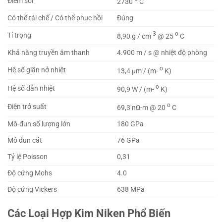
Điểm sôi
2730
C
Có thể tái chế / Có thể phục hồi
Đúng
3
o
Tỉ trọng
8,90 g / cm
@ 25
C
Khả năng truyền âm thanh
4.900 m / s @ nhiệt độ phòng
o
Hệ số giãn nở nhiệt
13,4 μm / (m-
K)
o
Hệ số dẫn nhiệt
90,9 W / (m-
K)
o
Điện trở suất
69,3 nΩ-m @ 20
C
Mô-đun số lượng lớn
180 GPa
Mô đun cắt
76 GPa
Tỷ lệ Poisson
0,31
Độ cứng Mohs
4.0
Độ cứng Vickers
638 MPa
Các Loại Hợp Kim Niken Phổ Biến