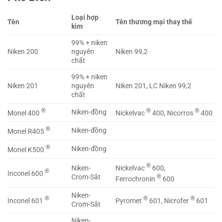
Loại hợp
Tên
Tên thương mại thay thế
kim
99% + niken
Niken 200
nguyên
Niken 99,2
chất
99% + niken
Niken 201
nguyên
Niken 201, LC Niken 99,2
chất
®
®
®
Niken-đồng
Monel 400
Nickelvac
400, Nicorros
400
®
Niken-đồng
Monel R405
®
Niken-đồng
Monel K500
®
Nickelvac
600,
Niken-
®
Inconel 600
®
Crom-Sắt
Ferrochronin
600
Niken-
®
®
®
Inconel 601
Pyromet
601, Nicrofer
601
Crom-Sắt
Niken-