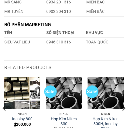
MR SANG
0934 201 316
MIỀN BẮC
MR TUYÊN
0902 304 310
MIỀN BẮC
BỘ PHẬN MARKETING
TÊN
SỐ ĐIỆN THOẠI
KHU VỰC
SIÊU VẬT LIỆU
0946 310 316
TOÀN QUỐC
RELATED PRODUCTS
Sale!
Sale!
NIKEN
NIKEN
NIKEN
Hợp Kim Niken
Hợp Kim Niken
Incoloy 800
330
800H, Incoloy
₫
200.000