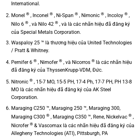
International.
®
®
®
®
®
Monel
, Inconel
, Ni-Span
, Nimonic
, Incoloy
,
®
®
Nilo 6
, và Nilo 42
, và là các nhãn hiệu đã đăng ký
của Special Metals Corporation.
Waspaloy 25 ™ là thương hiệu của United Technologies
/ Pratt & Whitney.
®
®
®
Pernifer 6
, Nimofer
, và Nicorros
là các nhãn hiệu
đã đăng ký của ThyssenKrupp-VDM, Đức.
®
Nitronic
, 15-7 MO, 15-5 PH, 17-4 Ph, 17-7 PH, PH 13-8
MO là các nhãn hiệu đã đăng ký của AK Steel
Corporation.
Maraging C250 ™, Maraging 250 ™, Maraging 300,
®
®
Maraging C300
, Maraging C350 ™, Rene, Nickelvac
,
®
Nicrofer
& Vascomax là các nhãn hiệu đã đăng ký của
Allegheny Technologies (ATI), Pittsburgh, PA