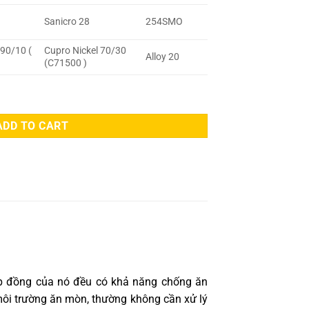
Sanicro 28
254SMO
 90/10 (
Cupro Nickel 70/30
Alloy 20
(C71500 )
ADD TO CART
 lớp đồng của nó đều có khả năng chống ăn
ôi trường ăn mòn, thường không cần xử lý