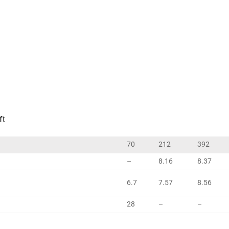
ft
70
212
392
–
8.16
8.37
6.7
7.57
8.56
28
–
–