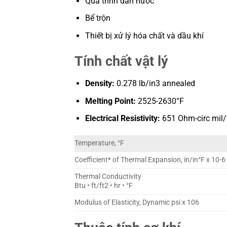
Quá trình dẫn nước
Bể trộn
Thiết bị xử lý hóa chất và dầu khí
Tính chất vật lý
Density:
0.278 lb/in3 annealed
Melting Point:
2525-2630°F
Electrical Resistivity:
651 Ohm-circ mil/
Temperature, °F
Coefficient* of Thermal Expansion, in/in°F x 10-6
Thermal Conductivity
Btu • ft/ft2 • hr • °F
Modulus of Elasticity, Dynamic psi x 106