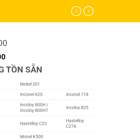
00
l
Current
00
price
G TỒN SẴN
is:
.000.
₫800.000.
Nickel 201
Inconel 625
Inconel 718
Incoloy 800H /
Incoloy 825
Incoloy 800HT
Hastelloy
Hastelloy C22
C276
Monel K500