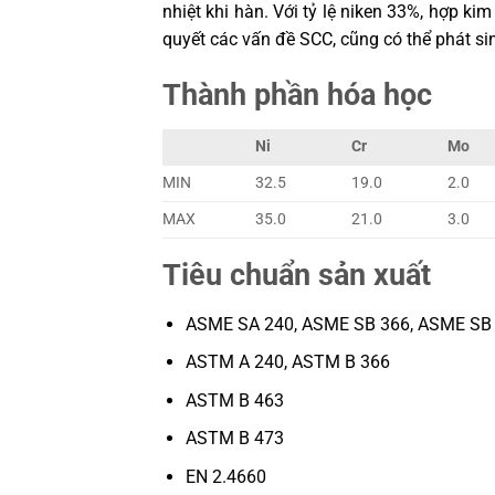
nhiệt khi hàn. Với tỷ lệ niken 33%, hợp k
quyết các vấn đề SCC, cũng có thể phát si
Thành phần hóa học
Ni
Cr
Mo
MIN
32.5
19.0
2.0
MAX
35.0
21.0
3.0
Tiêu chuẩn sản xuất
ASME SA 240, ASME SB 366, ASME SB
ASTM A 240, ASTM B 366
ASTM B 463
ASTM B 473
EN 2.4660