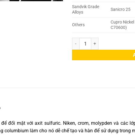
Sandvik Grade
Sanicro 25
Alloys
Cupro Nickel
Others
C70600)
Hợp Kim Niken 200 quantity
?
 để đối mặt với axit sulfuric. Niken, crom, molypden và các
ng columbium làm cho nó dễ chế tạo và hàn để sử dụng trong m