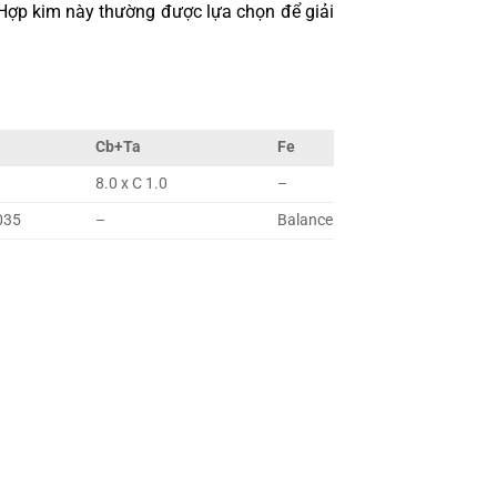
. Hợp kim này thường được lựa chọn để giải
Cb+Ta
Fe
8.0 x C 1.0
–
035
–
Balance