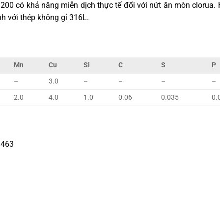
im 200 có khả năng miễn dịch thực tế đối với nứt ăn mòn clorua
nh với thép không gỉ 316L.
Mn
Cu
Si
C
S
P
–
3.0
–
–
–
–
2.0
4.0
1.0
0.06
0.035
0.
 463