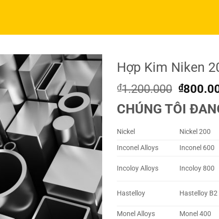
Hợp Kim Niken 2
Origina
₫
1.200.000
₫
800.0
price
CHÚNG TÔI ĐAN
was:
₫1.200
Nickel
Nickel 200
Inconel Alloys
Inconel 600
Incoloy Alloys
Incoloy 800
Hastelloy
Hastelloy B2
Monel Alloys
Monel 400