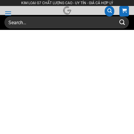
Skip
KIM LOẠI G7 CHẤT LƯỢNG CAO - UY TÍN - GIÁ CẢ HỢP LÝ
to
content
Search
for: