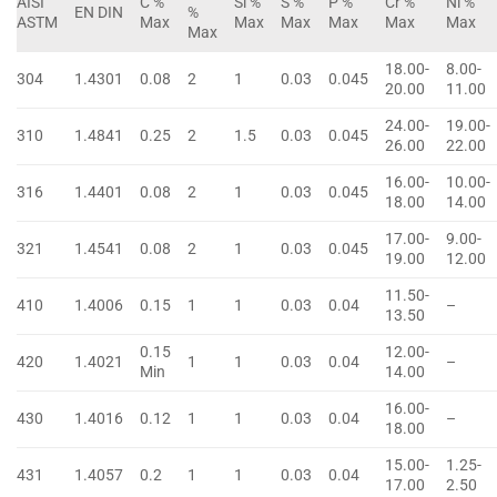
AISI
C %
Si %
S %
P %
Cr %
Ni %
EN DIN
%
ASTM
Max
Max
Max
Max
Max
Max
Max
18.00-
8.00-
304
1.4301
0.08
2
1
0.03
0.045
20.00
11.00
24.00-
19.00-
310
1.4841
0.25
2
1.5
0.03
0.045
26.00
22.00
16.00-
10.00-
316
1.4401
0.08
2
1
0.03
0.045
18.00
14.00
17.00-
9.00-
321
1.4541
0.08
2
1
0.03
0.045
19.00
12.00
11.50-
410
1.4006
0.15
1
1
0.03
0.04
–
13.50
0.15
12.00-
420
1.4021
1
1
0.03
0.04
–
Min
14.00
16.00-
430
1.4016
0.12
1
1
0.03
0.04
–
18.00
15.00-
1.25-
431
1.4057
0.2
1
1
0.03
0.04
17.00
2.50