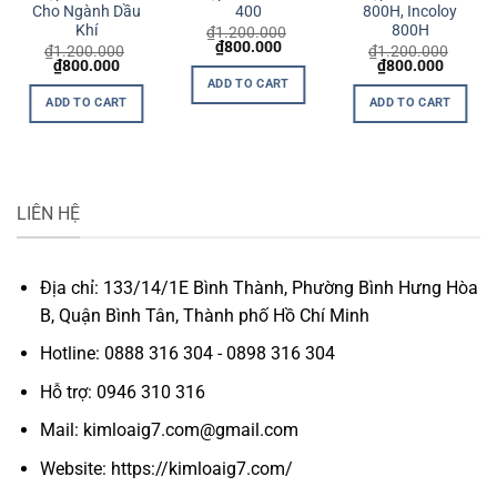
Cho Ngành Dầu
400
800H, Incoloy
Khí
800H
₫
1.200.000
nt
Original
Current
₫
800.000
₫
1.200.000
₫
1.200.000
price
price
Original
Current
Original
Current
₫
800.000
₫
800.000
was:
is:
price
price
price
price
ADD TO CART
000.
₫1.200.000.
₫800.000.
was:
is:
was:
is:
ADD TO CART
ADD TO CART
₫1.200.000.
₫800.000.
₫1.200.000.
₫800.0
LIÊN HỆ
Địa chỉ: 133/14/1E Bình Thành, Phường Bình Hưng Hòa
B, Quận Bình Tân, Thành phố Hồ Chí Minh
Hotline: 0888 316 304 - 0898 316 304
Hỗ trợ: 0946 310 316
Mail: kimloaig7.com@gmail.com
Website: https://kimloaig7.com/