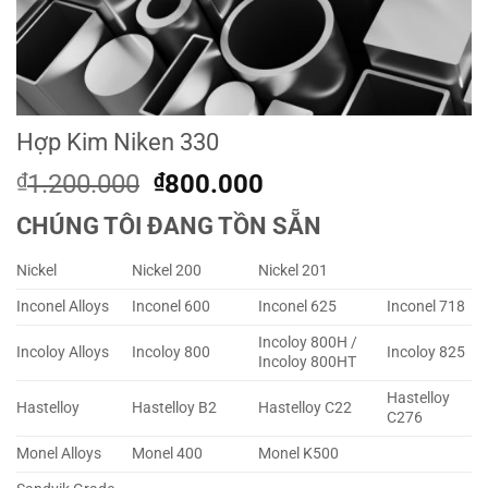
Hợp Kim Niken 330
Original
Current
₫
1.200.000
₫
800.000
price
price
CHÚNG TÔI ĐANG TỒN SẴN
was:
is:
₫1.200.000.
₫800.000.
Nickel
Nickel 200
Nickel 201
Inconel Alloys
Inconel 600
Inconel 625
Inconel 718
Incoloy 800H /
Incoloy Alloys
Incoloy 800
Incoloy 825
Incoloy 800HT
Hastelloy
Hastelloy
Hastelloy B2
Hastelloy C22
C276
Monel Alloys
Monel 400
Monel K500