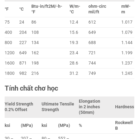
Btu-in/ft2M/-h-
W/m-
ohm-circ
mW-
°F
°C
°F
°C
mil/ft
m
75
24
86
12.4
612
1.017
400
204
108
15.6
649
1.079
800
227
134
19.3
688
1.144
1200
649
162
23.4
721
1.199
1600
871
198
28.6
744
1.237
1800
982
216
31.2
749
1.245
Tính chất chơ học
Elongation
Yield Strength
Ultimate Tensile
in 2 inches
Hardness
0.2% Offset
Strength
(50mm)
Rockwell
ksi
(MPa)
ksi
(MPa)
%
B
30 –
207 –
80 –
552 –