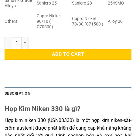
Sandvik Grade
Sanicro 25
Sanicro 28
254SMO
Alloys
Cupro Nickel
Cupro Nickel
Others
90/10 (
Alloy 20
70/30 (C71500 )
C70600)
Hợp Kim Niken 330 quantity
ADD TO CART
DESCRIPTION
Hợp Kim Niken 330 là gì?
Hợp kim niken 330 (USN08330) là một hợp kim niken-sắt-
crôm austenit được phát triển để cung cấp khả năng kháng
bậc nhất đối với quá trình cacbon hóa và oxy hóa khí