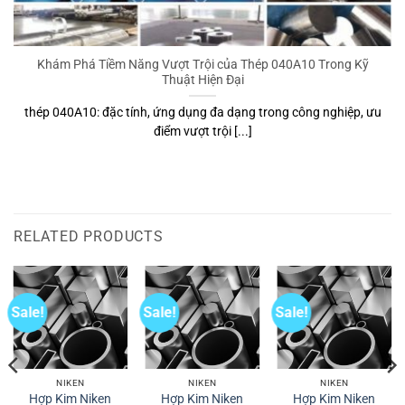
Thép 1.4713
Thép 1.4713 là vật liệu không thể thiếu trong các ứng dụng chị
u
nhiệt độ [...]
RELATED PRODUCTS
Sale!
Sale!
Sale!
NIKEN
NIKEN
NIKEN
Hợp Kim Niken
Hợp Kim Niken
Hợp Kim Niken