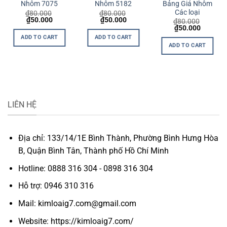
Bảng Giá Nhôm
Nhôm 7075
Nhôm 5182
Các loại
₫
80.000
₫
80.000
t
Original
Current
Original
Current
₫
50.000
₫
50.000
₫
80.000
price
price
price
price
Original
Current
₫
50.000
was:
is:
was:
is:
price
price
ADD TO CART
ADD TO CART
0.
₫80.000.
₫50.000.
₫80.000.
₫50.000.
was:
is:
ADD TO CART
₫80.000.
₫50.000
LIÊN HỆ
Địa chỉ: 133/14/1E Bình Thành, Phường Bình Hưng Hòa
B, Quận Bình Tân, Thành phố Hồ Chí Minh
Hotline: 0888 316 304 - 0898 316 304
Hỗ trợ: 0946 310 316
Mail: kimloaig7.com@gmail.com
Website: https://kimloaig7.com/