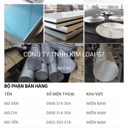
CÔNG TY TNHH KIM LOẠI G7
NHÔM
BỘ PHẬN BÁN HÀNG
TÊN
SỐ ĐIỆN THOẠI
KHU VỰC
MS VÂN
0898 316 304
MIỀN NAM
MS CHI
0888 316 304
MIỀN NAM
MS YẾN
0902 303 310
MIỀN NAM