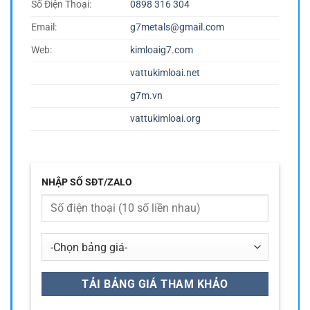
Số Điện Thoại:
0898 316 304
Email:
g7metals@gmail.com
Web:
kimloaig7.com
vattukimloai.net
g7m.vn
vattukimloai.org
NHẬP SỐ SĐT/ZALO