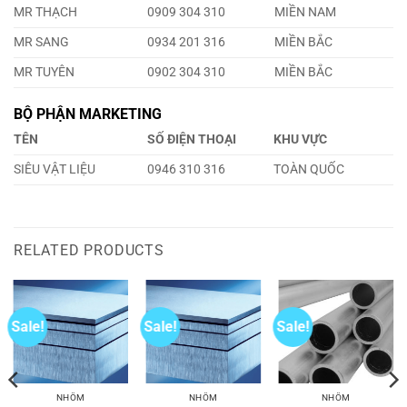
MR THẠCH
0909 304 310
MIỀN NAM
MR SANG
0934 201 316
MIỀN BẮC
MR TUYÊN
0902 304 310
MIỀN BẮC
BỘ PHẬN MARKETING
TÊN
SỐ ĐIỆN THOẠI
KHU VỰC
SIÊU VẬT LIỆU
0946 310 316
TOÀN QUỐC
RELATED PRODUCTS
Sale!
Sale!
Sale!
NHÔM
NHÔM
NHÔM