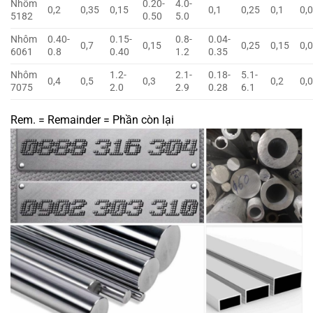
Nhôm
0.20-
4.0-
0,2
0,35
0,15
0,1
0,25
0,1
0,
5182
0.50
5.0
Nhôm
0.40-
0.15-
0.8-
0.04-
0,7
0,15
0,25
0,15
0,
6061
0.8
0.40
1.2
0.35
Nhôm
1.2-
2.1-
0.18-
5.1-
0,4
0,5
0,3
0,2
0,
7075
2.0
2.9
0.28
6.1
Rem. = Remainder = Phần còn lại