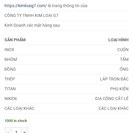
https://kimloaig7.com/
là trang thông tin của:
CÔNG TY TNHH KIM LOẠI G7
Kinh Doanh các mặt hàng sau:
SẢN PHẨM
LOẠI HÌNH
INOX
CUỘN
NHÔM
TẤM
ĐỒNG
ỐNG
THÉP
LÁP TRÒN ĐẶC
TITAN
PHỤ KIỆN
NIKEN
GIA CÔNG CẮT LẺ
CÁC LOẠI KHÁC
CÁC LOẠI KHÁC
1000 in stock
Láp Nhôm 7075 Phi 32 quantity