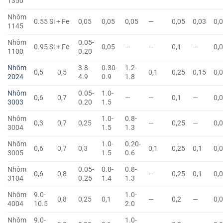
1350
Nhôm
0.55 Si + Fe
0,05
0,05
0,05
—
0,05
0,03
0,
1145
Nhôm
0.05-
0.95 Si + Fe
0,05
—
—
0,1
—
0,
1100
0.20
Nhôm
3.8-
0.30-
1.2-
0,5
0,5
0,1
0,25
0,15
0,
2024
4.9
0.9
1.8
Nhôm
0.05-
1.0-
0,6
0,7
—
—
0,1
—
0,
3003
0.20
1.5
Nhôm
1.0-
0.8-
0,3
0,7
0,25
—
0,25
—
0,
3004
1.5
1.3
Nhôm
1.0-
0.20-
0,6
0,7
0,3
0,1
0,25
0,1
0,
3005
1.5
0.6
Nhôm
0.05-
0.8-
0.8-
0,6
0,8
—
0,25
0,1
0,
3104
0.25
1.4
1.3
Nhôm
9.0-
1.0-
0,8
0,25
0,1
—
0,2
—
0,
4004
10.5
2.0
Nhôm
9.0-
1.0-