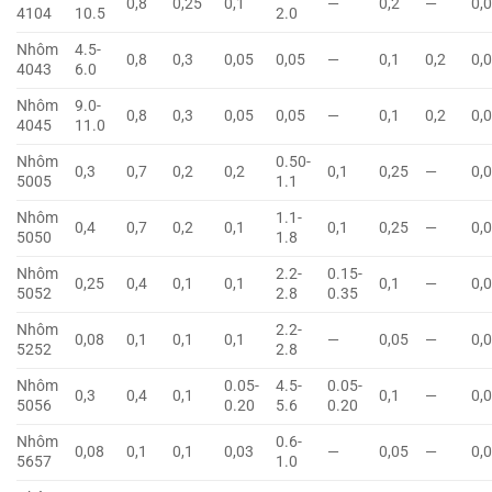
0,8
0,25
0,1
—
0,2
—
0,
4104
10.5
2.0
Nhôm
4.5-
0,8
0,3
0,05
0,05
—
0,1
0,2
0,
4043
6.0
Nhôm
9.0-
0,8
0,3
0,05
0,05
—
0,1
0,2
0,
4045
11.0
Nhôm
0.50-
0,3
0,7
0,2
0,2
0,1
0,25
—
0,
5005
1.1
Nhôm
1.1-
0,4
0,7
0,2
0,1
0,1
0,25
—
0,
5050
1.8
Nhôm
2.2-
0.15-
0,25
0,4
0,1
0,1
0,1
—
0,
5052
2.8
0.35
Nhôm
2.2-
0,08
0,1
0,1
0,1
—
0,05
—
0,
5252
2.8
Nhôm
0.05-
4.5-
0.05-
0,3
0,4
0,1
0,1
—
0,
5056
0.20
5.6
0.20
Nhôm
0.6-
0,08
0,1
0,1
0,03
—
0,05
—
0,
5657
1.0