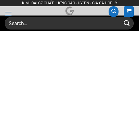
Skip
KIM LOẠI G7 CHẤT LƯỢNG CAO - UY TÍN - GIÁ CẢ HỢP LÝ
to
content
Search
for: