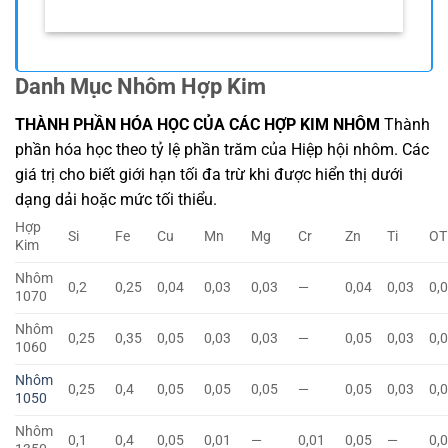
Danh Mục Nhôm Hợp Kim
THÀNH PHẦN HÓA HỌC CỦA CÁC HỢP KIM NHÔM
Thành
phần hóa học theo tỷ lệ phần trăm của Hiệp hội nhôm. Các
giá trị cho biết giới hạn tối đa trừ khi được hiển thị dưới
dạng dải hoặc mức tối thiểu.
Hợp
Si
Fe
Cu
Mn
Mg
Cr
Zn
Ti
OT
Kim
Nhôm
0,2
0,25
0,04
0,03
0,03
—
0,04
0,03
0,
1070
Nhôm
0,25
0,35
0,05
0,03
0,03
—
0,05
0,03
0,
1060
Nhôm
0,25
0,4
0,05
0,05
0,05
—
0,05
0,03
0,
1050
Nhôm
0,1
0,4
0,05
0,01
—
0,01
0,05
—
0,