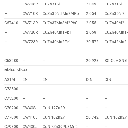
–
CW708R
CuZn31Si
2.049
CuZn31Si
–
CW710R
CuZn35Ni3Mn2AlPb
2.054
CuZn35Ni2
C67410
CW713R
CuZn37Mn3Al2PbSi
2.055
CuZn40Al2
–
CW720R
CuZn40Mn1Pb1
2.058
CuZn40Mn1
–
CW723R
CuZn40Mn2Fe1
20.572
CuZn42Mn2
–
–
–
–
–
C63280
–
–
20.923
SG-CuAl8Ni6
Nickel Silver
ASTM
EN
EN
DIN
DIN
C73500
–
–
–
–
C75200
–
–
–
–
C76200
CW405J
CuNi12Zn29
–
–
C77000
CW410J
CuNi18Zn27
20.742
CuNi18Zn27
C79800
CW400J
CuNi7Zn39Pb3Mn2
–
–