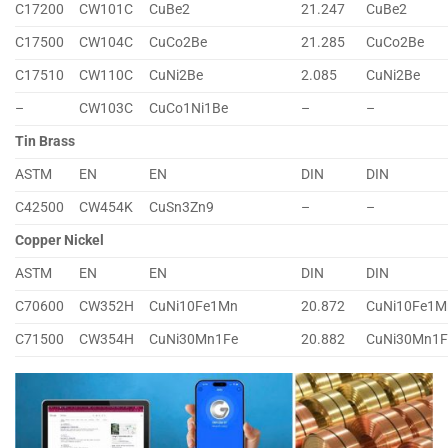
C17200
CW101C
CuBe2
21.247
CuBe2
C17500
CW104C
CuCo2Be
21.285
CuCo2Be
C17510
CW110C
CuNi2Be
2.085
CuNi2Be
–
CW103C
CuCo1Ni1Be
–
–
Tin Brass
ASTM
EN
EN
DIN
DIN
C42500
CW454K
CuSn3Zn9
–
–
Copper Nickel
ASTM
EN
EN
DIN
DIN
C70600
CW352H
CuNi10Fe1Mn
20.872
CuNi10Fe1M
C71500
CW354H
CuNi30Mn1Fe
20.882
CuNi30Mn1F