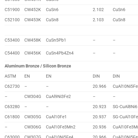
C51900
CW452K
CuSn6
2.102
CuSn6
C52100
CW453K
CuSn8
2.103
CuSn8
C53400
CW458K
CuSn5Pb1
–
–
C54400
CW456K
CuSn4Pb4Zn4
–
–
Aluminum Bronze / Silicon Bronze
ASTM
EN
EN
DIN
DIN
C62730
–
–
20.966
CuAl10Ni5Fe
–
CW304G
CuAl9Ni3Fe2
–
–
C63280
–
–
20.923
SG-CuAl8Ni6
C61800
CW305G
CuAl10Fe1
20.937
SG-CuAl10F
–
CW306G
CuAl10Fe3Mn2
20.936
CuAl10Fe3M
C63000
CW307G
CuAl10Ni5Fe4
20.966
CuAl10Ni5Fe