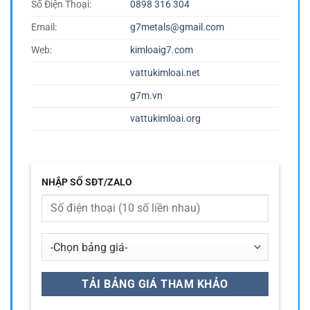
Số Điện Thoại:
0898 316 304
Email:
g7metals@gmail.com
Web:
kimloaig7.com
vattukimloai.net
g7m.vn
vattukimloai.org
NHẬP SỐ SĐT/ZALO