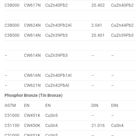
C38000
CW617N
CuZn40Pb2
20.402
CuZn40Pb2
C38000
CW624N
CuZn43Pb2Al
2.041
CuZn44Pb2
C38500
CW614N
CuZn39Pb3
20.401
CuZn39Pb3
–
CW614N
CuZn39Pb3
–
–
–
CW616N
CuZn40Pb1Al
–
–
–
CW621N
CuZn42PbAl
–
–
Phosphor Bronze (Tin Bronze)
ASTM
EN
EN
DIN
DIN
C51000
CW451K
CuSn5
–
–
C51100
CW450K
CuSn4
21.016
CuSn4
C51000
CW451K
CuSn5
–
–