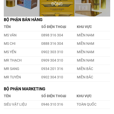
ĐỒNG
BỘ PHẬN BÁN HÀNG
TÊN
SỐ ĐIỆN THOẠI
KHU VỰC
MS VÂN
0898 316 304
MIỀN NAM
MS CHI
0888 316 304
MIỀN NAM
MS YẾN
0902 303 310
MIỀN NAM
MR THẠCH
0909 304 310
MIỀN NAM
MR SANG
0934 201 316
MIỀN BẮC
MR TUYÊN
0902 304 310
MIỀN BẮC
BỘ PHẬN MARKETING
TÊN
SỐ ĐIỆN THOẠI
KHU VỰC
SIÊU VẬT LIỆU
0946 310 316
TOÀN QUỐC