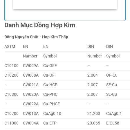
Danh Mục Đồng Hợp Kim
Đồng Nguyên Chất - Hợp Kim Thấp
ASTM
EN
EN
DIN
DIN
Number
Symbol
Number
Symbol
C10100
CW009A
Cu-OFE
–
–
C10200
CW008A
Cu-OF
2.004
OF-Cu
–
CW021A
Cu-HCP
2.007
SE-Cu
C10300
CW020A
Cu-PHC
2.007
SE-Cu
–
CW022A
Cu-PHCE
–
–
C10700
CW013A
CuAg0.10
21.203
CuAg0.1
C11000
CW004A
Cu-ETP
20.065
E-Cu58