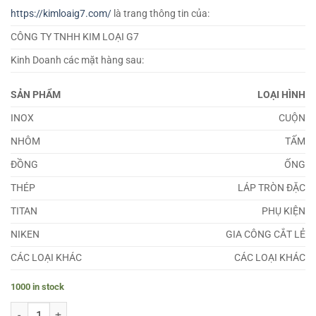
https://kimloaig7.com/
là trang thông tin của:
CÔNG TY TNHH KIM LOẠI G7
Kinh Doanh các mặt hàng sau:
SẢN PHẨM
LOẠI HÌNH
INOX
CUỘN
NHÔM
TẤM
ĐỒNG
ỐNG
THÉP
LÁP TRÒN ĐẶC
TITAN
PHỤ KIỆN
NIKEN
GIA CÔNG CẮT LẺ
CÁC LOẠI KHÁC
CÁC LOẠI KHÁC
1000 in stock
Lá Căn Đồng Thau 8.4mm quantity