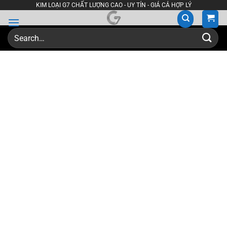
Skip
KIM LOẠI G7 CHẤT LƯỢNG CAO - UY TÍN - GIÁ CẢ HỢP LÝ
to
content
Search
for: