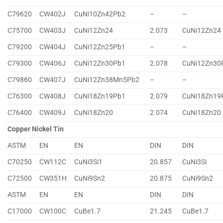
C79620
CW402J
CuNi10Zn42Pb2
–
–
C75700
CW403J
CuNi12Zn24
2.073
CuNi12Zn24
C79200
CW404J
CuNi12Zn25Pb1
–
–
C79300
CW406J
CuNi12Zn30Pb1
2.078
CuNi12Zn30
C79860
CW407J
CuNi12Zn38Mn5Pb2
–
–
C76300
CW408J
CuNi18Zn19Pb1
2.079
CuNi18Zn19
C76400
CW409J
CuNi18Zn20
2.074
CuNi18Zn20
Copper Nickel Tin
ASTM
EN
EN
DIN
DIN
C70250
CW112C
CuNi3Si1
20.857
CuNi3Si
C72500
CW351H
CuNi9Sn2
20.875
CuNi9Sn2
ASTM
EN
EN
DIN
DIN
C17000
CW100C
CuBe1.7
21.245
CuBe1.7