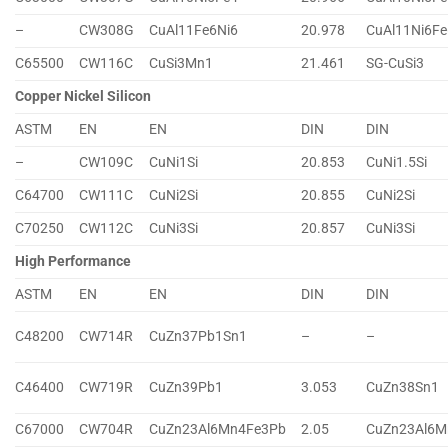
–
CW308G
CuAl11Fe6Ni6
20.978
CuAl11Ni6Fe
C65500
CW116C
CuSi3Mn1
21.461
SG-CuSi3
Copper Nickel Silicon
ASTM
EN
EN
DIN
DIN
–
CW109C
CuNi1Si
20.853
CuNi1.5Si
C64700
CW111C
CuNi2Si
20.855
CuNi2Si
C70250
CW112C
CuNi3Si
20.857
CuNi3Si
High Performance
ASTM
EN
EN
DIN
DIN
C48200
CW714R
CuZn37Pb1Sn1
–
–
C46400
CW719R
CuZn39Pb1
3.053
CuZn38Sn1
C67000
CW704R
CuZn23Al6Mn4Fe3Pb
2.05
CuZn23Al6M