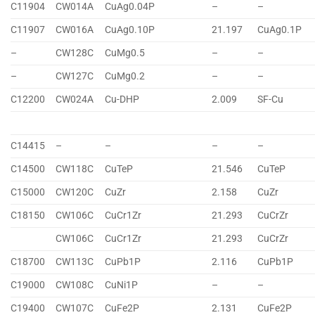
C11904
CW014A
CuAg0.04P
–
–
C11907
CW016A
CuAg0.10P
21.197
CuAg0.1P
–
CW128C
CuMg0.5
–
–
–
CW127C
CuMg0.2
–
–
C12200
CW024A
Cu-DHP
2.009
SF-Cu
C14415
–
–
–
–
C14500
CW118C
CuTeP
21.546
CuTeP
C15000
CW120C
CuZr
2.158
CuZr
C18150
CW106C
CuCr1Zr
21.293
CuCrZr
CW106C
CuCr1Zr
21.293
CuCrZr
C18700
CW113C
CuPb1P
2.116
CuPb1P
C19000
CW108C
CuNi1P
–
–
C19400
CW107C
CuFe2P
2.131
CuFe2P