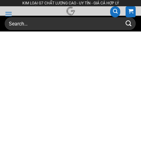
Skip
KIM LOẠI G7 CHẤT LƯỢNG CAO - UY TÍN - GIÁ CẢ HỢP LÝ
to
content
Search
for: