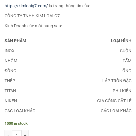
https://kimloaig7.com/
là trang thông tin của:
CÔNG TY TNHH KIM LOẠI G7
Kinh Doanh các mặt hàng sau:
SẢN PHẨM
LOẠI HÌNH
INOX
CUỘN
NHÔM
TẤM
ĐỒNG
ỐNG
THÉP
LÁP TRÒN ĐẶC
TITAN
PHỤ KIỆN
NIKEN
GIA CÔNG CẮT LẺ
CÁC LOẠI KHÁC
CÁC LOẠI KHÁC
1000 in stock
Lá Căn Đồng Đỏ 9.3mm quantity