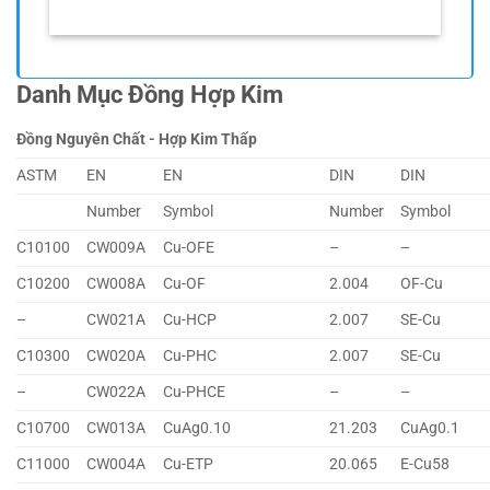
Danh Mục Đồng Hợp Kim
Đồng Nguyên Chất - Hợp Kim Thấp
ASTM
EN
EN
DIN
DIN
Number
Symbol
Number
Symbol
C10100
CW009A
Cu-OFE
–
–
C10200
CW008A
Cu-OF
2.004
OF-Cu
–
CW021A
Cu-HCP
2.007
SE-Cu
C10300
CW020A
Cu-PHC
2.007
SE-Cu
–
CW022A
Cu-PHCE
–
–
C10700
CW013A
CuAg0.10
21.203
CuAg0.1
C11000
CW004A
Cu-ETP
20.065
E-Cu58