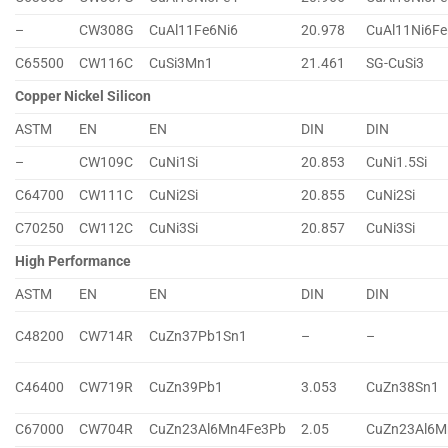
–
CW308G
CuAl11Fe6Ni6
20.978
CuAl11Ni6Fe
C65500
CW116C
CuSi3Mn1
21.461
SG-CuSi3
Copper Nickel Silicon
ASTM
EN
EN
DIN
DIN
–
CW109C
CuNi1Si
20.853
CuNi1.5Si
C64700
CW111C
CuNi2Si
20.855
CuNi2Si
C70250
CW112C
CuNi3Si
20.857
CuNi3Si
High Performance
ASTM
EN
EN
DIN
DIN
C48200
CW714R
CuZn37Pb1Sn1
–
–
C46400
CW719R
CuZn39Pb1
3.053
CuZn38Sn1
C67000
CW704R
CuZn23Al6Mn4Fe3Pb
2.05
CuZn23Al6M