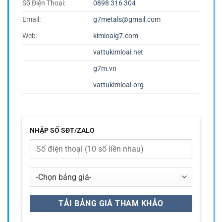
Số Điện Thoại:
0898 316 304
Email:
g7metals@gmail.com
Web:
kimloaig7.com
vattukimloai.net
g7m.vn
vattukimloai.org
NHẬP SỐ SĐT/ZALO