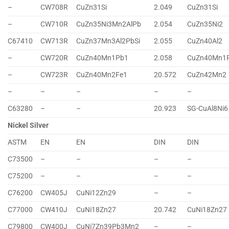
–
CW708R
CuZn31Si
2.049
CuZn31Si
–
CW710R
CuZn35Ni3Mn2AlPb
2.054
CuZn35Ni2
C67410
CW713R
CuZn37Mn3Al2PbSi
2.055
CuZn40Al2
–
CW720R
CuZn40Mn1Pb1
2.058
CuZn40Mn1
–
CW723R
CuZn40Mn2Fe1
20.572
CuZn42Mn2
–
–
–
–
–
C63280
–
–
20.923
SG-CuAl8Ni6
Nickel Silver
ASTM
EN
EN
DIN
DIN
C73500
–
–
–
–
C75200
–
–
–
–
C76200
CW405J
CuNi12Zn29
–
–
C77000
CW410J
CuNi18Zn27
20.742
CuNi18Zn27
C79800
CW400J
CuNi7Zn39Pb3Mn2
–
–