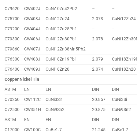
C79620
CW402J
CuNi10Zn42Pb2
–
–
C75700
CW403J
CuNi12Zn24
2.073
CuNi12Zn24
C79200
CW404J
CuNi12Zn25Pb1
–
–
C79300
CW406J
CuNi12Zn30Pb1
2.078
CuNi12Zn30
C79860
CW407J
CuNi12Zn38Mn5Pb2
–
–
C76300
CW408J
CuNi18Zn19Pb1
2.079
CuNi18Zn19
C76400
CW409J
CuNi18Zn20
2.074
CuNi18Zn20
Copper Nickel Tin
ASTM
EN
EN
DIN
DIN
C70250
CW112C
CuNi3Si1
20.857
CuNi3Si
C72500
CW351H
CuNi9Sn2
20.875
CuNi9Sn2
ASTM
EN
EN
DIN
DIN
C17000
CW100C
CuBe1.7
21.245
CuBe1.7