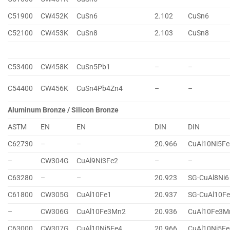
C51900
CW452K
CuSn6
2.102
CuSn6
C52100
CW453K
CuSn8
2.103
CuSn8
C53400
CW458K
CuSn5Pb1
–
–
C54400
CW456K
CuSn4Pb4Zn4
–
–
Aluminum Bronze / Silicon Bronze
ASTM
EN
EN
DIN
DIN
C62730
–
–
20.966
CuAl10Ni5Fe
–
CW304G
CuAl9Ni3Fe2
–
–
C63280
–
–
20.923
SG-CuAl8Ni6
C61800
CW305G
CuAl10Fe1
20.937
SG-CuAl10F
–
CW306G
CuAl10Fe3Mn2
20.936
CuAl10Fe3M
C63000
CW307G
CuAl10Ni5Fe4
20.966
CuAl10Ni5Fe