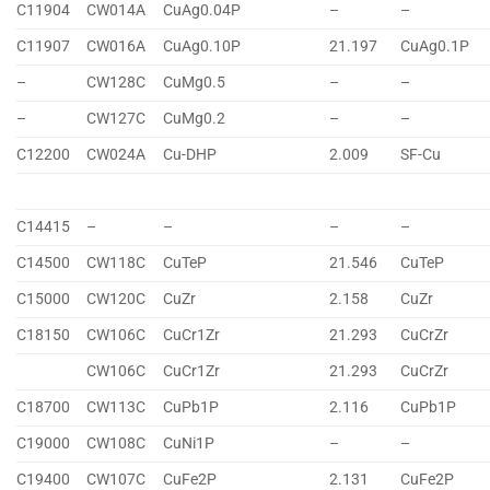
C11904
CW014A
CuAg0.04P
–
–
C11907
CW016A
CuAg0.10P
21.197
CuAg0.1P
–
CW128C
CuMg0.5
–
–
–
CW127C
CuMg0.2
–
–
C12200
CW024A
Cu-DHP
2.009
SF-Cu
C14415
–
–
–
–
C14500
CW118C
CuTeP
21.546
CuTeP
C15000
CW120C
CuZr
2.158
CuZr
C18150
CW106C
CuCr1Zr
21.293
CuCrZr
CW106C
CuCr1Zr
21.293
CuCrZr
C18700
CW113C
CuPb1P
2.116
CuPb1P
C19000
CW108C
CuNi1P
–
–
C19400
CW107C
CuFe2P
2.131
CuFe2P