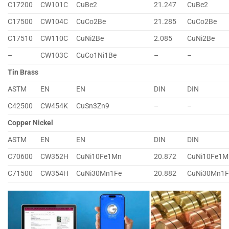
C17200
CW101C
CuBe2
21.247
CuBe2
C17500
CW104C
CuCo2Be
21.285
CuCo2Be
C17510
CW110C
CuNi2Be
2.085
CuNi2Be
–
CW103C
CuCo1Ni1Be
–
–
Tin Brass
ASTM
EN
EN
DIN
DIN
C42500
CW454K
CuSn3Zn9
–
–
Copper Nickel
ASTM
EN
EN
DIN
DIN
C70600
CW352H
CuNi10Fe1Mn
20.872
CuNi10Fe1M
C71500
CW354H
CuNi30Mn1Fe
20.882
CuNi30Mn1F