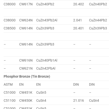
C38000
CW617N
CuZn40Pb2
20.402
CuZn40Pb2
C38000
CW624N
CuZn43Pb2Al
2.041
CuZn44Pb2
C38500
CW614N
CuZn39Pb3
20.401
CuZn39Pb3
–
CW614N
CuZn39Pb3
–
–
–
CW616N
CuZn40Pb1Al
–
–
–
CW621N
CuZn42PbAl
–
–
Phosphor Bronze (Tin Bronze)
ASTM
EN
EN
DIN
DIN
C51000
CW451K
CuSn5
–
–
C51100
CW450K
CuSn4
21.016
CuSn4
C51000
CW451K
CuSn5
–
–