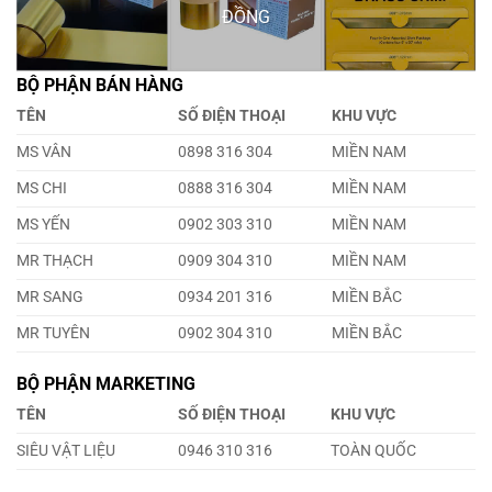
ĐỒNG
BỘ PHẬN BÁN HÀNG
TÊN
SỐ ĐIỆN THOẠI
KHU VỰC
MS VÂN
0898 316 304
MIỀN NAM
MS CHI
0888 316 304
MIỀN NAM
MS YẾN
0902 303 310
MIỀN NAM
MR THẠCH
0909 304 310
MIỀN NAM
MR SANG
0934 201 316
MIỀN BẮC
MR TUYÊN
0902 304 310
MIỀN BẮC
BỘ PHẬN MARKETING
TÊN
SỐ ĐIỆN THOẠI
KHU VỰC
SIÊU VẬT LIỆU
0946 310 316
TOÀN QUỐC