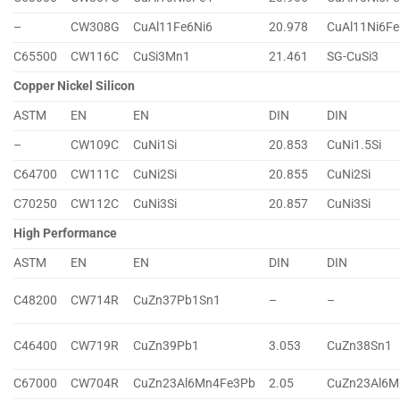
–
CW308G
CuAl11Fe6Ni6
20.978
CuAl11Ni6Fe
C65500
CW116C
CuSi3Mn1
21.461
SG-CuSi3
Copper Nickel Silicon
ASTM
EN
EN
DIN
DIN
–
CW109C
CuNi1Si
20.853
CuNi1.5Si
C64700
CW111C
CuNi2Si
20.855
CuNi2Si
C70250
CW112C
CuNi3Si
20.857
CuNi3Si
High Performance
ASTM
EN
EN
DIN
DIN
C48200
CW714R
CuZn37Pb1Sn1
–
–
C46400
CW719R
CuZn39Pb1
3.053
CuZn38Sn1
C67000
CW704R
CuZn23Al6Mn4Fe3Pb
2.05
CuZn23Al6M