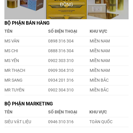
ĐỒNG
BỘ PHẬN BÁN HÀNG
TÊN
SỐ ĐIỆN THOẠI
KHU VỰC
MS VÂN
0898 316 304
MIỀN NAM
MS CHI
0888 316 304
MIỀN NAM
MS YẾN
0902 303 310
MIỀN NAM
MR THẠCH
0909 304 310
MIỀN NAM
MR SANG
0934 201 316
MIỀN BẮC
MR TUYÊN
0902 304 310
MIỀN BẮC
BỘ PHẬN MARKETING
TÊN
SỐ ĐIỆN THOẠI
KHU VỰC
SIÊU VẬT LIỆU
0946 310 316
TOÀN QUỐC