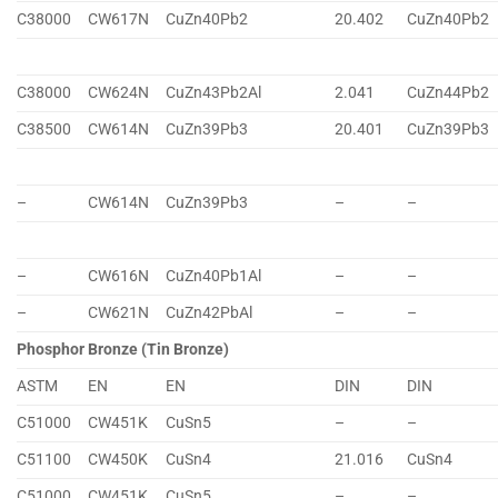
C38000
CW617N
CuZn40Pb2
20.402
CuZn40Pb2
C38000
CW624N
CuZn43Pb2Al
2.041
CuZn44Pb2
C38500
CW614N
CuZn39Pb3
20.401
CuZn39Pb3
–
CW614N
CuZn39Pb3
–
–
–
CW616N
CuZn40Pb1Al
–
–
–
CW621N
CuZn42PbAl
–
–
Phosphor Bronze (Tin Bronze)
ASTM
EN
EN
DIN
DIN
C51000
CW451K
CuSn5
–
–
C51100
CW450K
CuSn4
21.016
CuSn4
C51000
CW451K
CuSn5
–
–