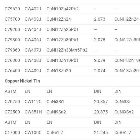
C79620
CW402J
CuNi10Zn42Pb2
–
–
C75700
CW403J
CuNi12Zn24
2.073
CuNi12Zn24
C79200
CW404J
CuNi12Zn25Pb1
–
–
C79300
CW406J
CuNi12Zn30Pb1
2.078
CuNi12Zn30
C79860
CW407J
CuNi12Zn38Mn5Pb2
–
–
C76300
CW408J
CuNi18Zn19Pb1
2.079
CuNi18Zn19
C76400
CW409J
CuNi18Zn20
2.074
CuNi18Zn20
Copper Nickel Tin
ASTM
EN
EN
DIN
DIN
C70250
CW112C
CuNi3Si1
20.857
CuNi3Si
C72500
CW351H
CuNi9Sn2
20.875
CuNi9Sn2
ASTM
EN
EN
DIN
DIN
C17000
CW100C
CuBe1.7
21.245
CuBe1.7