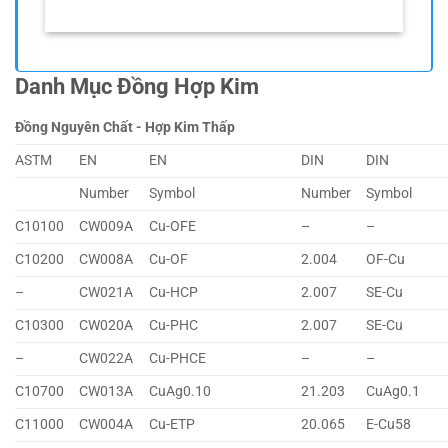
Danh Mục Đồng Hợp Kim
Đồng Nguyên Chất - Hợp Kim Thấp
ASTM
EN
EN
DIN
DIN
Number
Symbol
Number
Symbol
C10100
CW009A
Cu-OFE
–
–
C10200
CW008A
Cu-OF
2.004
OF-Cu
–
CW021A
Cu-HCP
2.007
SE-Cu
C10300
CW020A
Cu-PHC
2.007
SE-Cu
–
CW022A
Cu-PHCE
–
–
C10700
CW013A
CuAg0.10
21.203
CuAg0.1
C11000
CW004A
Cu-ETP
20.065
E-Cu58