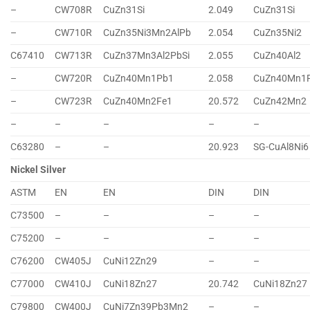
–
CW708R
CuZn31Si
2.049
CuZn31Si
–
CW710R
CuZn35Ni3Mn2AlPb
2.054
CuZn35Ni2
C67410
CW713R
CuZn37Mn3Al2PbSi
2.055
CuZn40Al2
–
CW720R
CuZn40Mn1Pb1
2.058
CuZn40Mn1
–
CW723R
CuZn40Mn2Fe1
20.572
CuZn42Mn2
–
–
–
–
–
C63280
–
–
20.923
SG-CuAl8Ni6
Nickel Silver
ASTM
EN
EN
DIN
DIN
C73500
–
–
–
–
C75200
–
–
–
–
C76200
CW405J
CuNi12Zn29
–
–
C77000
CW410J
CuNi18Zn27
20.742
CuNi18Zn27
C79800
CW400J
CuNi7Zn39Pb3Mn2
–
–