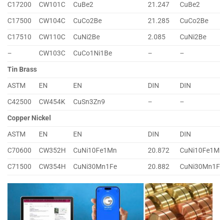
C17200
CW101C
CuBe2
21.247
CuBe2
C17500
CW104C
CuCo2Be
21.285
CuCo2Be
C17510
CW110C
CuNi2Be
2.085
CuNi2Be
–
CW103C
CuCo1Ni1Be
–
–
Tin Brass
ASTM
EN
EN
DIN
DIN
C42500
CW454K
CuSn3Zn9
–
–
Copper Nickel
ASTM
EN
EN
DIN
DIN
C70600
CW352H
CuNi10Fe1Mn
20.872
CuNi10Fe1M
C71500
CW354H
CuNi30Mn1Fe
20.882
CuNi30Mn1F