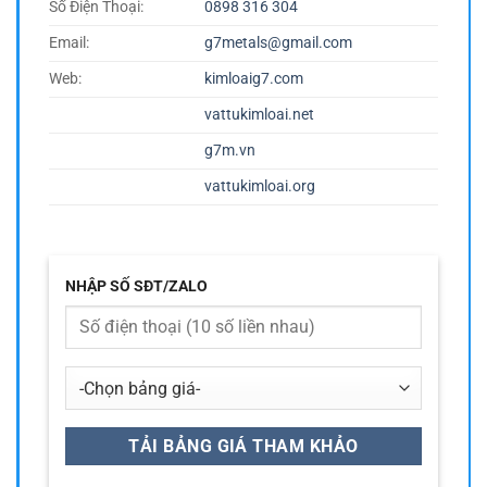
Số Điện Thoại:
0898 316 304
Email:
g7metals@gmail.com
Web:
kimloaig7.com
vattukimloai.net
g7m.vn
vattukimloai.org
NHẬP SỐ SĐT/ZALO