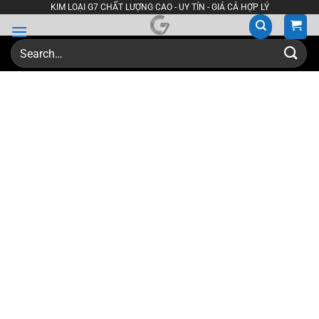
Skip
KIM LOẠI G7 CHẤT LƯỢNG CAO - UY TÍN - GIÁ CẢ HỢP LÝ
to
content
Search
for: