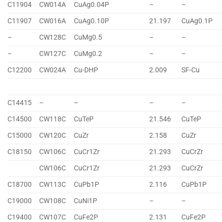
C11904
CW014A
CuAg0.04P
–
–
C11907
CW016A
CuAg0.10P
21.197
CuAg0.1P
–
CW128C
CuMg0.5
–
–
–
CW127C
CuMg0.2
–
–
C12200
CW024A
Cu-DHP
2.009
SF-Cu
C14415
–
–
–
–
C14500
CW118C
CuTeP
21.546
CuTeP
C15000
CW120C
CuZr
2.158
CuZr
C18150
CW106C
CuCr1Zr
21.293
CuCrZr
CW106C
CuCr1Zr
21.293
CuCrZr
C18700
CW113C
CuPb1P
2.116
CuPb1P
C19000
CW108C
CuNi1P
–
–
C19400
CW107C
CuFe2P
2.131
CuFe2P