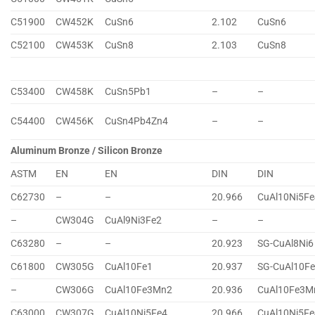
C51900
CW452K
CuSn6
2.102
CuSn6
C52100
CW453K
CuSn8
2.103
CuSn8
C53400
CW458K
CuSn5Pb1
–
–
C54400
CW456K
CuSn4Pb4Zn4
–
–
Aluminum Bronze / Silicon Bronze
ASTM
EN
EN
DIN
DIN
C62730
–
–
20.966
CuAl10Ni5Fe
–
CW304G
CuAl9Ni3Fe2
–
–
C63280
–
–
20.923
SG-CuAl8Ni6
C61800
CW305G
CuAl10Fe1
20.937
SG-CuAl10F
–
CW306G
CuAl10Fe3Mn2
20.936
CuAl10Fe3M
C63000
CW307G
CuAl10Ni5Fe4
20.966
CuAl10Ni5Fe