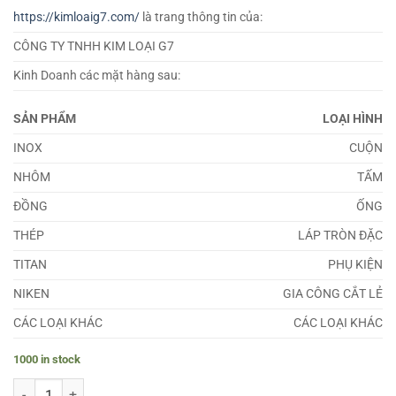
https://kimloaig7.com/
là trang thông tin của:
CÔNG TY TNHH KIM LOẠI G7
Kinh Doanh các mặt hàng sau:
SẢN PHẨM
LOẠI HÌNH
INOX
CUỘN
NHÔM
TẤM
ĐỒNG
ỐNG
THÉP
LÁP TRÒN ĐẶC
TITAN
PHỤ KIỆN
NIKEN
GIA CÔNG CẮT LẺ
CÁC LOẠI KHÁC
CÁC LOẠI KHÁC
1000 in stock
Lá Căn Đồng Đỏ 0.16mm quantity