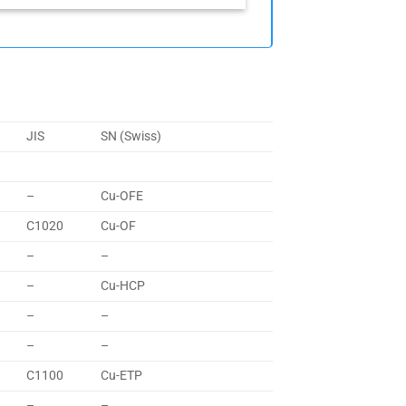
JIS
SN (Swiss)
–
Cu-OFE
C1020
Cu-OF
–
–
–
Cu-HCP
–
–
–
–
C1100
Cu-ETP
–
–