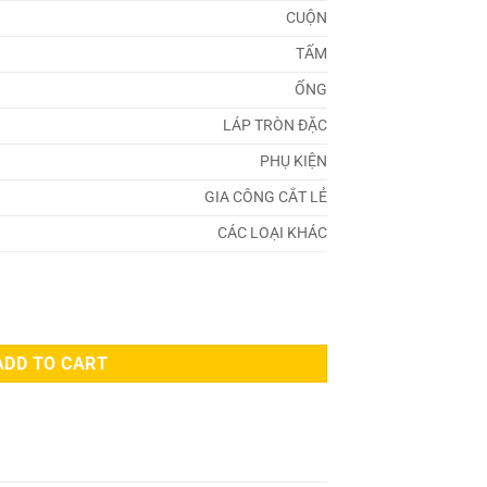
CUỘN
TẤM
ỐNG
LÁP TRÒN ĐẶC
PHỤ KIỆN
GIA CÔNG CẮT LẺ
CÁC LOẠI KHÁC
y
ADD TO CART