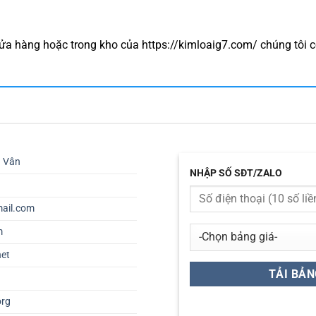
a hàng hoặc trong kho của https://kimloaig7.com/ chúng tôi c
ú Vân
NHẬP SỐ SĐT/ZALO
ail.com
m
net
org