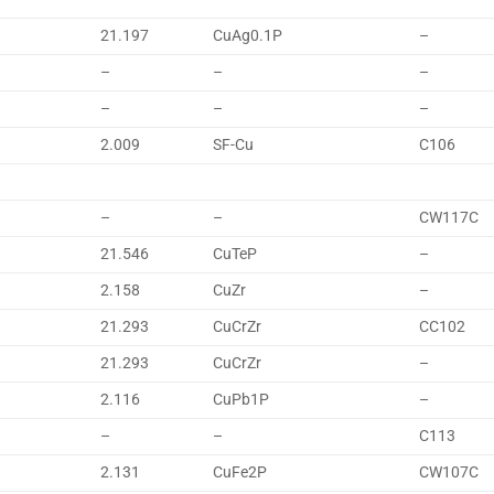
21.197
CuAg0.1P
–
–
–
–
–
–
–
2.009
SF-Cu
C106
–
–
CW117C
21.546
CuTeP
–
2.158
CuZr
–
21.293
CuCrZr
CC102
21.293
CuCrZr
–
2.116
CuPb1P
–
–
–
C113
2.131
CuFe2P
CW107C