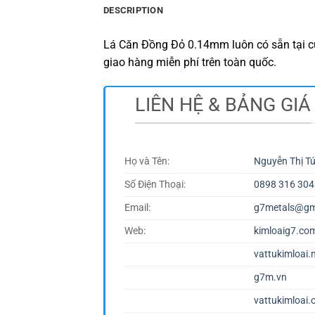
DESCRIPTION
Lá Căn Đồng Đỏ 0.14mm luôn có sẵn tại cử
giao hàng miễn phí trên toàn quốc.
LIÊN HỆ & BẢNG GIÁ
Họ và Tên:
Nguyễn Thị T
Số Điện Thoại:
0898 316 304
Email:
g7metals@gm
Web:
kimloaig7.co
vattukimloai.
g7m.vn
vattukimloai.