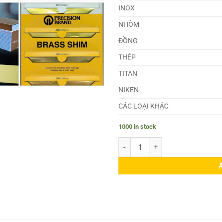
INOX
NHÔM
ĐỒNG
THÉP
TITAN
NIKEN
CÁC LOẠI KHÁC
1000 in stock
Lá Căn Đồng Đỏ 0.14mm quantit