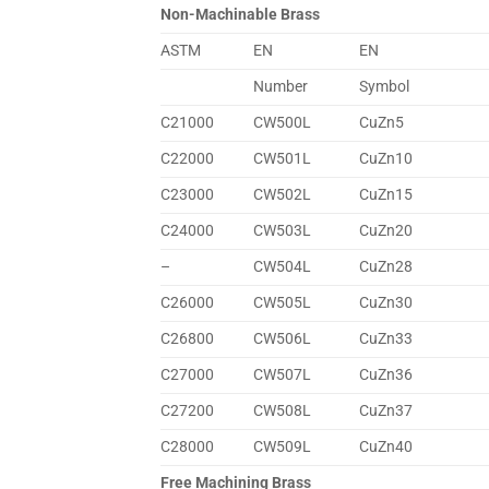
Non-Machinable Brass
ASTM
EN
EN
Number
Symbol
C21000
CW500L
CuZn5
C22000
CW501L
CuZn10
C23000
CW502L
CuZn15
C24000
CW503L
CuZn20
–
CW504L
CuZn28
C26000
CW505L
CuZn30
C26800
CW506L
CuZn33
C27000
CW507L
CuZn36
C27200
CW508L
CuZn37
C28000
CW509L
CuZn40
Free Machining Brass