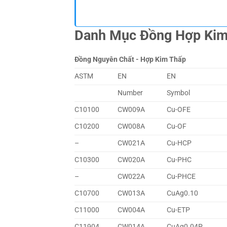
Danh Mục Đồng Hợp Ki
Đồng Nguyên Chất - Hợp Kim Thấp
ASTM
EN
EN
Number
Symbol
C10100
CW009A
Cu-OFE
C10200
CW008A
Cu-OF
–
CW021A
Cu-HCP
C10300
CW020A
Cu-PHC
–
CW022A
Cu-PHCE
C10700
CW013A
CuAg0.10
C11000
CW004A
Cu-ETP
C11904
CW014A
CuAg0.04P