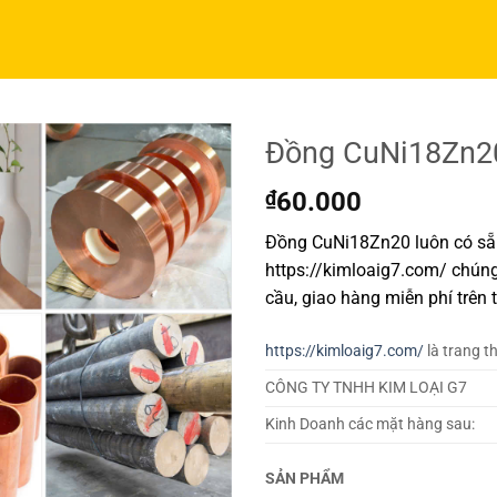
Đồng CuNi18Zn2
₫
60.000
Đồng CuNi18Zn20 luôn có sẵn
https://kimloaig7.com/ chúng
cầu, giao hàng miễn phí trên 
https://kimloaig7.com/
là trang t
CÔNG TY TNHH KIM LOẠI G7
Kinh Doanh các mặt hàng sau:
SẢN PHẨM