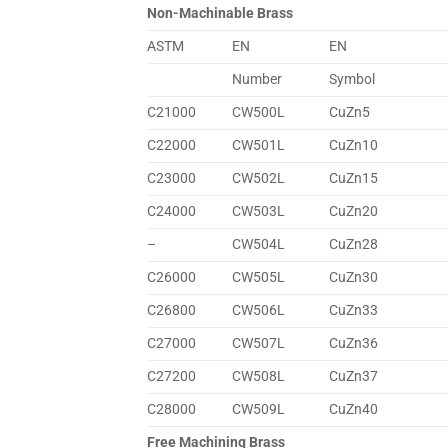
Non-Machinable Brass
ASTM
EN
EN
Number
Symbol
C21000
CW500L
CuZn5
C22000
CW501L
CuZn10
C23000
CW502L
CuZn15
C24000
CW503L
CuZn20
–
CW504L
CuZn28
C26000
CW505L
CuZn30
C26800
CW506L
CuZn33
C27000
CW507L
CuZn36
C27200
CW508L
CuZn37
C28000
CW509L
CuZn40
Free Machining Brass