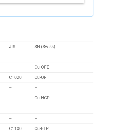
JIS
SN (Swiss)
–
Cu-OFE
C1020
Cu-OF
–
–
–
Cu-HCP
–
–
–
–
C1100
Cu-ETP
–
–