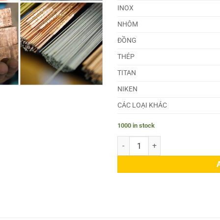
INOX
NHÔM
ĐỒNG
THÉP
TITAN
NIKEN
CÁC LOẠI KHÁC
1000 in stock
Đồng CuNi18Zn20 quantity