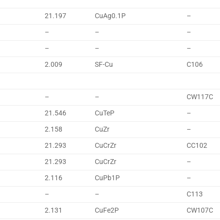
21.197
CuAg0.1P
–
–
–
–
–
–
–
2.009
SF-Cu
C106
–
–
CW117C
21.546
CuTeP
–
2.158
CuZr
–
21.293
CuCrZr
CC102
21.293
CuCrZr
–
2.116
CuPb1P
–
–
–
C113
2.131
CuFe2P
CW107C