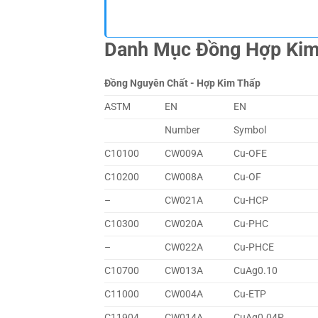
Danh Mục Đồng Hợp Ki
Đồng Nguyên Chất - Hợp Kim Thấp
ASTM
EN
EN
Number
Symbol
C10100
CW009A
Cu-OFE
C10200
CW008A
Cu-OF
–
CW021A
Cu-HCP
C10300
CW020A
Cu-PHC
–
CW022A
Cu-PHCE
C10700
CW013A
CuAg0.10
C11000
CW004A
Cu-ETP
C11904
CW014A
CuAg0.04P