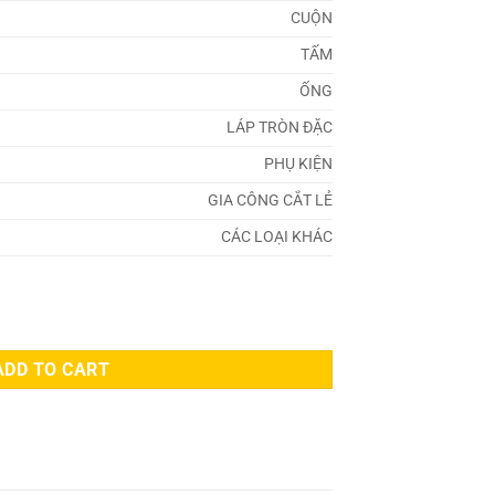
CUỘN
TẤM
ỐNG
LÁP TRÒN ĐẶC
PHỤ KIỆN
GIA CÔNG CẮT LẺ
CÁC LOẠI KHÁC
ADD TO CART