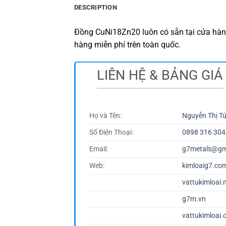
DESCRIPTION
Đồng CuNi18Zn20 luôn có sẵn tại cửa hàng
hàng miễn phí trên toàn quốc.
LIÊN HỆ & BẢNG GIÁ
Họ và Tên:
Nguyễn Thị T
Số Điện Thoại:
0898 316 304
Email:
g7metals@gm
Web:
kimloaig7.co
vattukimloai.
g7m.vn
vattukimloai.