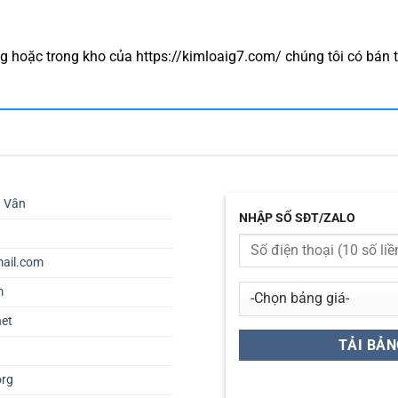
 hoặc trong kho của https://kimloaig7.com/ chúng tôi có bán 
ú Vân
NHẬP SỐ SĐT/ZALO
ail.com
m
net
org