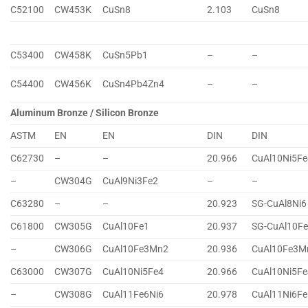
C52100
CW453K
CuSn8
2.103
CuSn8
C53400
CW458K
CuSn5Pb1
–
–
C54400
CW456K
CuSn4Pb4Zn4
–
–
Aluminum Bronze / Silicon Bronze
ASTM
EN
EN
DIN
DIN
C62730
–
–
20.966
CuAl10Ni5Fe
–
CW304G
CuAl9Ni3Fe2
–
–
C63280
–
–
20.923
SG-CuAl8Ni6
C61800
CW305G
CuAl10Fe1
20.937
SG-CuAl10F
–
CW306G
CuAl10Fe3Mn2
20.936
CuAl10Fe3M
C63000
CW307G
CuAl10Ni5Fe4
20.966
CuAl10Ni5Fe
–
CW308G
CuAl11Fe6Ni6
20.978
CuAl11Ni6Fe