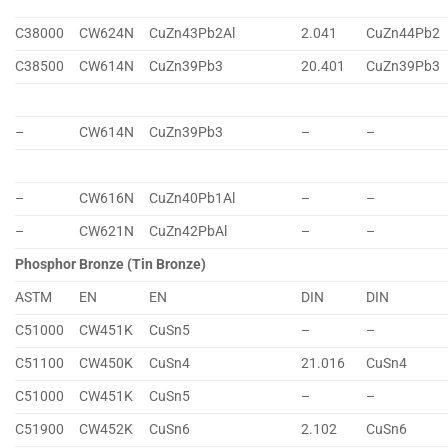
C38000
CW624N
CuZn43Pb2Al
2.041
CuZn44Pb2
C38500
CW614N
CuZn39Pb3
20.401
CuZn39Pb3
–
CW614N
CuZn39Pb3
–
–
–
CW616N
CuZn40Pb1Al
–
–
–
CW621N
CuZn42PbAl
–
–
Phosphor Bronze (Tin Bronze)
ASTM
EN
EN
DIN
DIN
C51000
CW451K
CuSn5
–
–
C51100
CW450K
CuSn4
21.016
CuSn4
C51000
CW451K
CuSn5
–
–
C51900
CW452K
CuSn6
2.102
CuSn6