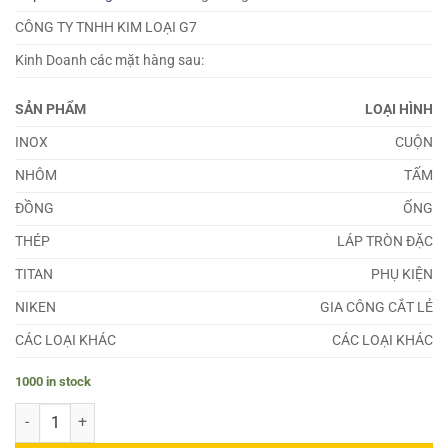
CÔNG TY TNHH KIM LOẠI G7
Kinh Doanh các mặt hàng sau:
SẢN PHẨM
LOẠI HÌNH
INOX
CUỘN
NHÔM
TẤM
ĐỒNG
ỐNG
THÉP
LÁP TRÒN ĐẶC
TITAN
PHỤ KIỆN
NIKEN
GIA CÔNG CẮT LẺ
CÁC LOẠI KHÁC
CÁC LOẠI KHÁC
1000 in stock
Đồng C7060 quantity