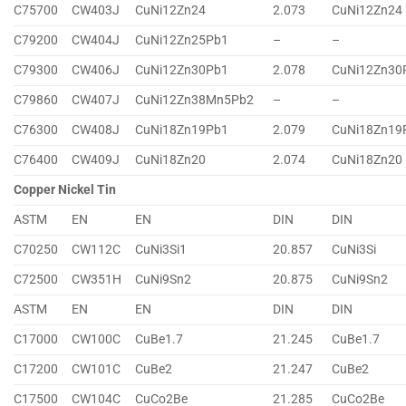
C75700
CW403J
CuNi12Zn24
2.073
CuNi12Zn24
C79200
CW404J
CuNi12Zn25Pb1
–
–
C79300
CW406J
CuNi12Zn30Pb1
2.078
CuNi12Zn30
C79860
CW407J
CuNi12Zn38Mn5Pb2
–
–
C76300
CW408J
CuNi18Zn19Pb1
2.079
CuNi18Zn19
C76400
CW409J
CuNi18Zn20
2.074
CuNi18Zn20
Copper Nickel Tin
ASTM
EN
EN
DIN
DIN
C70250
CW112C
CuNi3Si1
20.857
CuNi3Si
C72500
CW351H
CuNi9Sn2
20.875
CuNi9Sn2
ASTM
EN
EN
DIN
DIN
C17000
CW100C
CuBe1.7
21.245
CuBe1.7
C17200
CW101C
CuBe2
21.247
CuBe2
C17500
CW104C
CuCo2Be
21.285
CuCo2Be