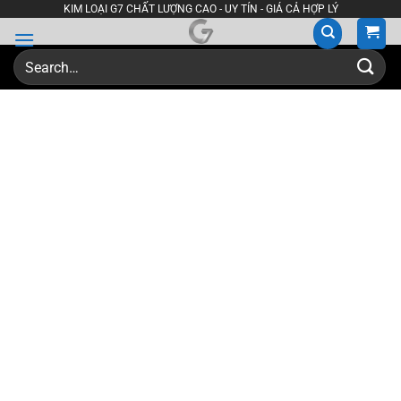
Skip
KIM LOẠI G7 CHẤT LƯỢNG CAO - UY TÍN - GIÁ CẢ HỢP LÝ
to
content
Search
for: