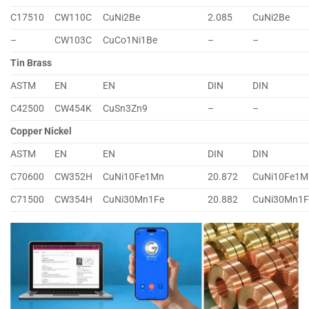
C17510
CW110C
CuNi2Be
2.085
CuNi2Be
–
CW103C
CuCo1Ni1Be
–
–
Tin Brass
ASTM
EN
EN
DIN
DIN
C42500
CW454K
CuSn3Zn9
–
–
Copper Nickel
ASTM
EN
EN
DIN
DIN
C70600
CW352H
CuNi10Fe1Mn
20.872
CuNi10Fe1M
C71500
CW354H
CuNi30Mn1Fe
20.882
CuNi30Mn1F