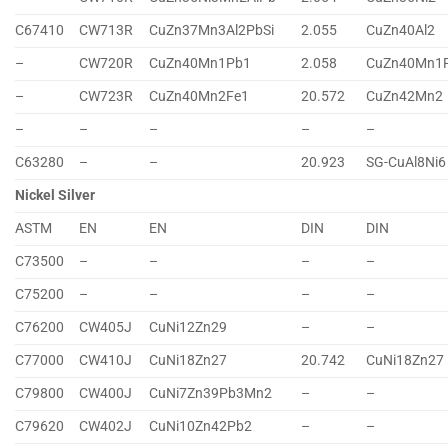
C67410
CW713R
CuZn37Mn3Al2PbSi
2.055
CuZn40Al2
–
CW720R
CuZn40Mn1Pb1
2.058
CuZn40Mn1
–
CW723R
CuZn40Mn2Fe1
20.572
CuZn42Mn2
–
–
–
–
–
C63280
–
–
20.923
SG-CuAl8Ni6
Nickel Silver
ASTM
EN
EN
DIN
DIN
C73500
–
–
–
–
C75200
–
–
–
–
C76200
CW405J
CuNi12Zn29
–
–
C77000
CW410J
CuNi18Zn27
20.742
CuNi18Zn27
C79800
CW400J
CuNi7Zn39Pb3Mn2
–
–
C79620
CW402J
CuNi10Zn42Pb2
–
–