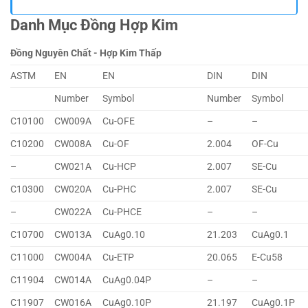
Danh Mục Đồng Hợp Kim
Đồng Nguyên Chất - Hợp Kim Thấp
ASTM
EN
EN
DIN
DIN
Number
Symbol
Number
Symbol
C10100
CW009A
Cu-OFE
–
–
C10200
CW008A
Cu-OF
2.004
OF-Cu
–
CW021A
Cu-HCP
2.007
SE-Cu
C10300
CW020A
Cu-PHC
2.007
SE-Cu
–
CW022A
Cu-PHCE
–
–
C10700
CW013A
CuAg0.10
21.203
CuAg0.1
C11000
CW004A
Cu-ETP
20.065
E-Cu58
C11904
CW014A
CuAg0.04P
–
–
C11907
CW016A
CuAg0.10P
21.197
CuAg0.1P