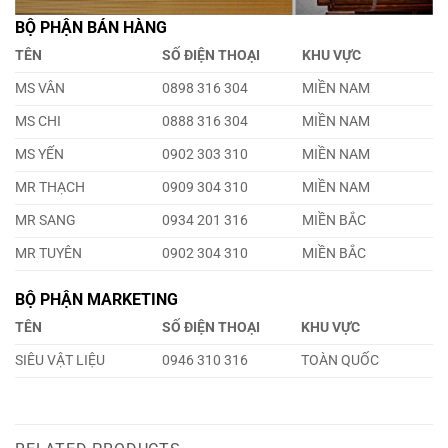
BỘ PHẬN BÁN HÀNG
TÊN
SỐ ĐIỆN THOẠI
KHU VỰC
MS VÂN
0898 316 304
MIỀN NAM
MS CHI
0888 316 304
MIỀN NAM
MS YẾN
0902 303 310
MIỀN NAM
MR THẠCH
0909 304 310
MIỀN NAM
MR SANG
0934 201 316
MIỀN BẮC
MR TUYÊN
0902 304 310
MIỀN BẮC
BỘ PHẬN MARKETING
TÊN
SỐ ĐIỆN THOẠI
KHU VỰC
SIÊU VẬT LIỆU
0946 310 316
TOÀN QUỐC