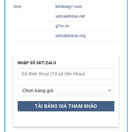
Web:
kimloaig7.com
vattukimloai.net
g7m.vn
vattukimloai.org
NHẬP SỐ SĐT/ZALO