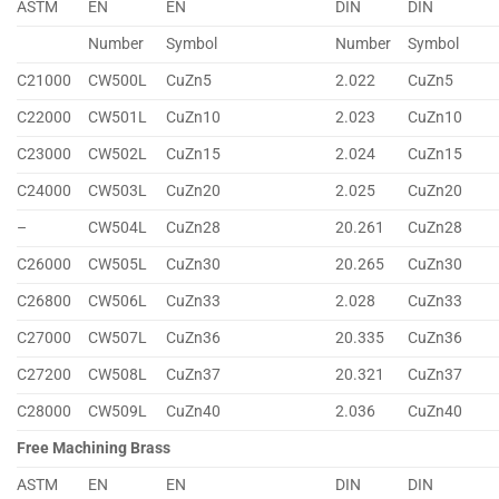
ASTM
EN
EN
DIN
DIN
Number
Symbol
Number
Symbol
C21000
CW500L
CuZn5
2.022
CuZn5
C22000
CW501L
CuZn10
2.023
CuZn10
C23000
CW502L
CuZn15
2.024
CuZn15
C24000
CW503L
CuZn20
2.025
CuZn20
–
CW504L
CuZn28
20.261
CuZn28
C26000
CW505L
CuZn30
20.265
CuZn30
C26800
CW506L
CuZn33
2.028
CuZn33
C27000
CW507L
CuZn36
20.335
CuZn36
C27200
CW508L
CuZn37
20.321
CuZn37
C28000
CW509L
CuZn40
2.036
CuZn40
Free Machining Brass
ASTM
EN
EN
DIN
DIN