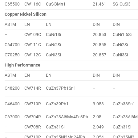
C65500
CW116C
CuSi3Mn1
21.461
SG-CuSi3
Copper Nickel Silicon
ASTM
EN
EN
DIN
DIN
–
CW109C
CuNi1Si
20.853
CuNi1.5Si
C64700
CW111C
CuNi2Si
20.855
CuNi2Si
C70250
CW112C
CuNi3Si
20.857
CuNi3Si
High Performance
ASTM
EN
EN
DIN
DIN
C48200
CW714R
CuZn37Pb1Sn1
–
–
C46400
CW719R
CuZn39Pb1
3.053
CuZn38Sn1
C67000
CW704R
CuZn23Al6Mn4Fe3Pb
2.05
CuZn23Al6M
–
CW708R
CuZn31Si
2.049
CuZn31Si
–
CW710R
CuZn35Ni3Mn2AlPb
2.054
CuZn35Ni2