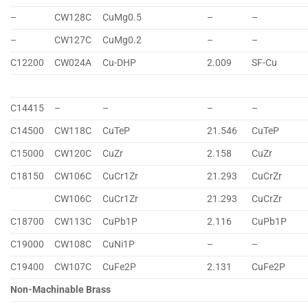
–
CW128C
CuMg0.5
–
–
–
CW127C
CuMg0.2
–
–
C12200
CW024A
Cu-DHP
2.009
SF-Cu
C14415
–
–
–
–
C14500
CW118C
CuTeP
21.546
CuTeP
C15000
CW120C
CuZr
2.158
CuZr
C18150
CW106C
CuCr1Zr
21.293
CuCrZr
CW106C
CuCr1Zr
21.293
CuCrZr
C18700
CW113C
CuPb1P
2.116
CuPb1P
C19000
CW108C
CuNi1P
–
–
C19400
CW107C
CuFe2P
2.131
CuFe2P
Non-Machinable Brass