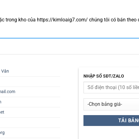
c trong kho của https://kimloaig7.com/ chúng tôi có bán theo
ú Vân
NHẬP SỐ SĐT/ZALO
ail.com
m
net
org