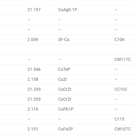
21.197
CuAg0.1P
–
–
–
–
–
–
–
2.009
SF-Cu
C106
–
–
CW117C
21.546
CuTeP
–
2.158
CuZr
–
21.293
CuCrZr
CC102
21.293
CuCrZr
–
2.116
CuPb1P
–
–
–
C113
2.131
CuFe2P
CW107C