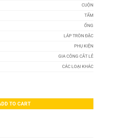
CUỘN
TẤM
ỐNG
LÁP TRÒN ĐẶC
PHỤ KIỆN
GIA CÔNG CẮT LẺ
CÁC LOẠI KHÁC
ADD TO CART