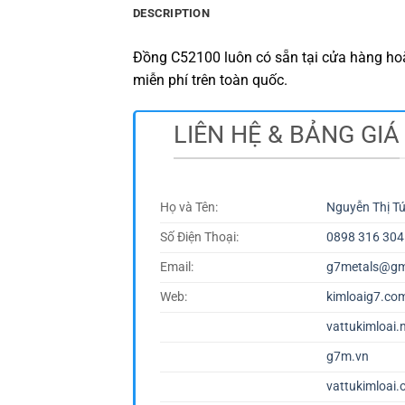
DESCRIPTION
Đồng C52100 luôn có sẵn tại cửa hàng hoặ
miễn phí trên toàn quốc.
LIÊN HỆ & BẢNG GIÁ
Họ và Tên:
Nguyễn Thị T
Số Điện Thoại:
0898 316 304
Email:
g7metals@gm
Web:
kimloaig7.co
vattukimloai.
g7m.vn
vattukimloai.