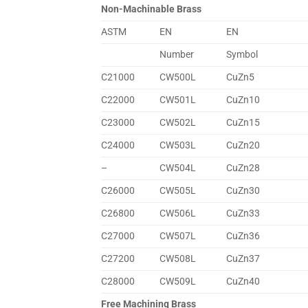
Non-Machinable Brass
ASTM
EN
EN
Number
Symbol
C21000
CW500L
CuZn5
C22000
CW501L
CuZn10
C23000
CW502L
CuZn15
C24000
CW503L
CuZn20
–
CW504L
CuZn28
C26000
CW505L
CuZn30
C26800
CW506L
CuZn33
C27000
CW507L
CuZn36
C27200
CW508L
CuZn37
C28000
CW509L
CuZn40
Free Machining Brass