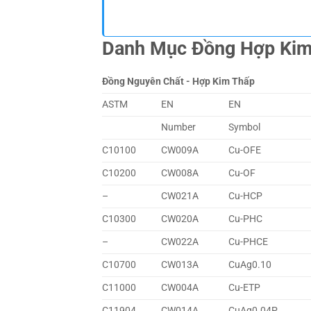
Danh Mục Đồng Hợp Ki
Đồng Nguyên Chất - Hợp Kim Thấp
ASTM
EN
EN
Number
Symbol
C10100
CW009A
Cu-OFE
C10200
CW008A
Cu-OF
–
CW021A
Cu-HCP
C10300
CW020A
Cu-PHC
–
CW022A
Cu-PHCE
C10700
CW013A
CuAg0.10
C11000
CW004A
Cu-ETP
C11904
CW014A
CuAg0.04P