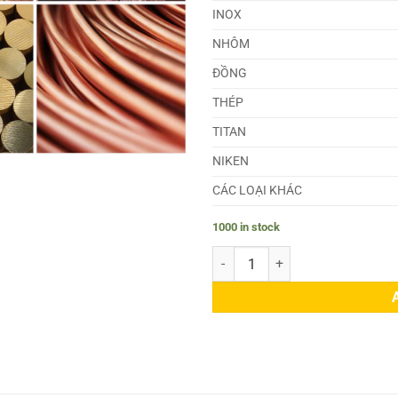
INOX
NHÔM
ĐỒNG
THÉP
TITAN
NIKEN
CÁC LOẠI KHÁC
1000 in stock
Đồng C52100 quantity