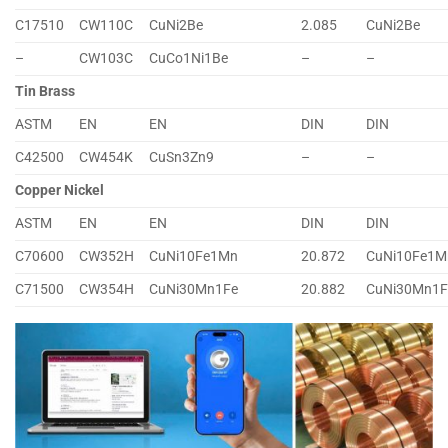
C17510
CW110C
CuNi2Be
2.085
CuNi2Be
–
CW103C
CuCo1Ni1Be
–
–
Tin Brass
ASTM
EN
EN
DIN
DIN
C42500
CW454K
CuSn3Zn9
–
–
Copper Nickel
ASTM
EN
EN
DIN
DIN
C70600
CW352H
CuNi10Fe1Mn
20.872
CuNi10Fe1M
C71500
CW354H
CuNi30Mn1Fe
20.882
CuNi30Mn1F