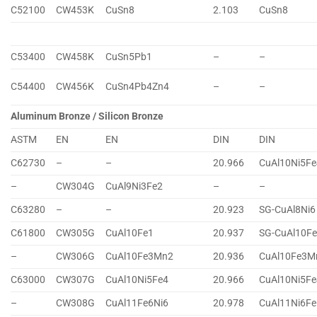
C52100
CW453K
CuSn8
2.103
CuSn8
C53400
CW458K
CuSn5Pb1
–
–
C54400
CW456K
CuSn4Pb4Zn4
–
–
Aluminum Bronze / Silicon Bronze
ASTM
EN
EN
DIN
DIN
C62730
–
–
20.966
CuAl10Ni5Fe
–
CW304G
CuAl9Ni3Fe2
–
–
C63280
–
–
20.923
SG-CuAl8Ni6
C61800
CW305G
CuAl10Fe1
20.937
SG-CuAl10F
–
CW306G
CuAl10Fe3Mn2
20.936
CuAl10Fe3M
C63000
CW307G
CuAl10Ni5Fe4
20.966
CuAl10Ni5Fe
–
CW308G
CuAl11Fe6Ni6
20.978
CuAl11Ni6Fe