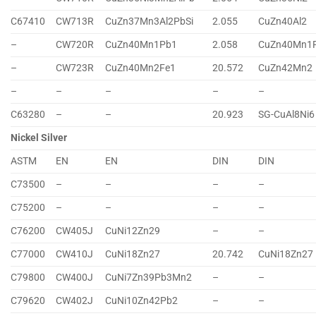
C67410
CW713R
CuZn37Mn3Al2PbSi
2.055
CuZn40Al2
–
CW720R
CuZn40Mn1Pb1
2.058
CuZn40Mn1
–
CW723R
CuZn40Mn2Fe1
20.572
CuZn42Mn2
–
–
–
–
–
C63280
–
–
20.923
SG-CuAl8Ni6
Nickel Silver
ASTM
EN
EN
DIN
DIN
C73500
–
–
–
–
C75200
–
–
–
–
C76200
CW405J
CuNi12Zn29
–
–
C77000
CW410J
CuNi18Zn27
20.742
CuNi18Zn27
C79800
CW400J
CuNi7Zn39Pb3Mn2
–
–
C79620
CW402J
CuNi10Zn42Pb2
–
–