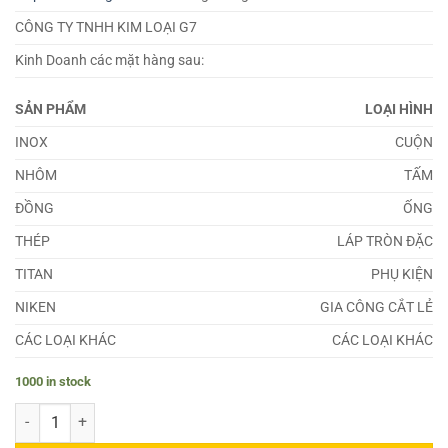
CÔNG TY TNHH KIM LOẠI G7
Kinh Doanh các mặt hàng sau:
SẢN PHẨM
LOẠI HÌNH
INOX
CUỘN
NHÔM
TẤM
ĐỒNG
ỐNG
THÉP
LÁP TRÒN ĐẶC
TITAN
PHỤ KIỆN
NIKEN
GIA CÔNG CẮT LẺ
CÁC LOẠI KHÁC
CÁC LOẠI KHÁC
1000 in stock
Đồng C28000 quantity