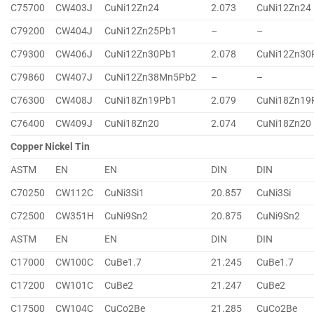
C75700
CW403J
CuNi12Zn24
2.073
CuNi12Zn24
C79200
CW404J
CuNi12Zn25Pb1
–
–
C79300
CW406J
CuNi12Zn30Pb1
2.078
CuNi12Zn30
C79860
CW407J
CuNi12Zn38Mn5Pb2
–
–
C76300
CW408J
CuNi18Zn19Pb1
2.079
CuNi18Zn19
C76400
CW409J
CuNi18Zn20
2.074
CuNi18Zn20
Copper Nickel Tin
ASTM
EN
EN
DIN
DIN
C70250
CW112C
CuNi3Si1
20.857
CuNi3Si
C72500
CW351H
CuNi9Sn2
20.875
CuNi9Sn2
ASTM
EN
EN
DIN
DIN
C17000
CW100C
CuBe1.7
21.245
CuBe1.7
C17200
CW101C
CuBe2
21.247
CuBe2
C17500
CW104C
CuCo2Be
21.285
CuCo2Be