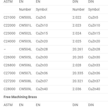
ASTM
EN
EN
DIN
DIN
Number
Symbol
Number
Symbol
C21000
CW500L
CuZn5
2.022
CuZn5
C22000
CW501L
CuZn10
2.023
CuZn10
C23000
CW502L
CuZn15
2.024
CuZn15
C24000
CW503L
CuZn20
2.025
CuZn20
–
CW504L
CuZn28
20.261
CuZn28
C26000
CW505L
CuZn30
20.265
CuZn30
C26800
CW506L
CuZn33
2.028
CuZn33
C27000
CW507L
CuZn36
20.335
CuZn36
C27200
CW508L
CuZn37
20.321
CuZn37
C28000
CW509L
CuZn40
2.036
CuZn40
Free Machining Brass
ASTM
EN
EN
DIN
DIN