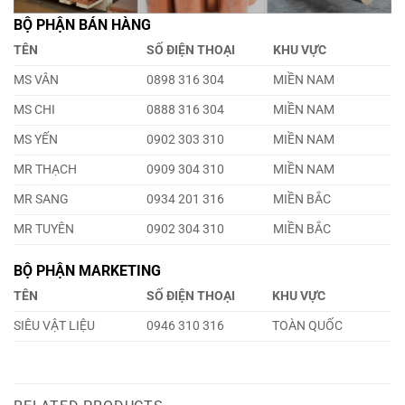
BỘ PHẬN BÁN HÀNG
TÊN
SỐ ĐIỆN THOẠI
KHU VỰC
MS VÂN
0898 316 304
MIỀN NAM
MS CHI
0888 316 304
MIỀN NAM
MS YẾN
0902 303 310
MIỀN NAM
MR THẠCH
0909 304 310
MIỀN NAM
MR SANG
0934 201 316
MIỀN BẮC
MR TUYÊN
0902 304 310
MIỀN BẮC
BỘ PHẬN MARKETING
TÊN
SỐ ĐIỆN THOẠI
KHU VỰC
SIÊU VẬT LIỆU
0946 310 316
TOÀN QUỐC