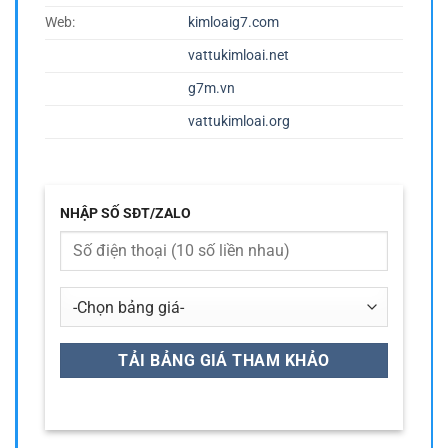
Web:
kimloaig7.com
vattukimloai.net
g7m.vn
vattukimloai.org
NHẬP SỐ SĐT/ZALO