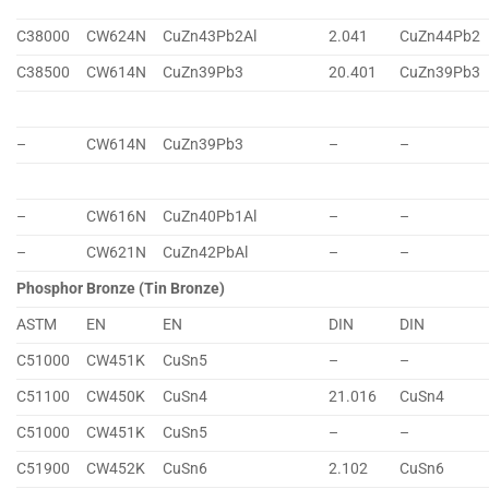
C38000
CW624N
CuZn43Pb2Al
2.041
CuZn44Pb2
C38500
CW614N
CuZn39Pb3
20.401
CuZn39Pb3
–
CW614N
CuZn39Pb3
–
–
–
CW616N
CuZn40Pb1Al
–
–
–
CW621N
CuZn42PbAl
–
–
Phosphor Bronze (Tin Bronze)
ASTM
EN
EN
DIN
DIN
C51000
CW451K
CuSn5
–
–
C51100
CW450K
CuSn4
21.016
CuSn4
C51000
CW451K
CuSn5
–
–
C51900
CW452K
CuSn6
2.102
CuSn6