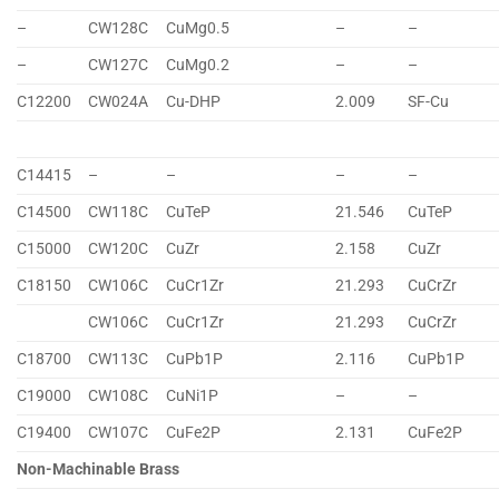
–
CW128C
CuMg0.5
–
–
–
CW127C
CuMg0.2
–
–
C12200
CW024A
Cu-DHP
2.009
SF-Cu
C14415
–
–
–
–
C14500
CW118C
CuTeP
21.546
CuTeP
C15000
CW120C
CuZr
2.158
CuZr
C18150
CW106C
CuCr1Zr
21.293
CuCrZr
CW106C
CuCr1Zr
21.293
CuCrZr
C18700
CW113C
CuPb1P
2.116
CuPb1P
C19000
CW108C
CuNi1P
–
–
C19400
CW107C
CuFe2P
2.131
CuFe2P
Non-Machinable Brass