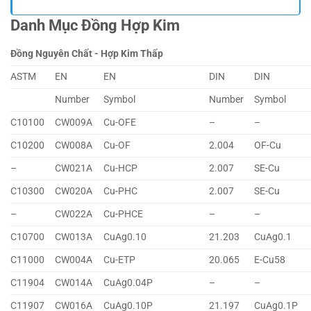
Danh Mục Đồng Hợp Kim
Đồng Nguyên Chất - Hợp Kim Thấp
ASTM
EN
EN
DIN
DIN
Number
Symbol
Number
Symbol
C10100
CW009A
Cu-OFE
–
–
C10200
CW008A
Cu-OF
2.004
OF-Cu
–
CW021A
Cu-HCP
2.007
SE-Cu
C10300
CW020A
Cu-PHC
2.007
SE-Cu
–
CW022A
Cu-PHCE
–
–
C10700
CW013A
CuAg0.10
21.203
CuAg0.1
C11000
CW004A
Cu-ETP
20.065
E-Cu58
C11904
CW014A
CuAg0.04P
–
–
C11907
CW016A
CuAg0.10P
21.197
CuAg0.1P