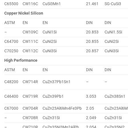
C65500
CW116C
CuSi3Mn1
21.461
SG-CuSi3
Copper Nickel Silicon
ASTM
EN
EN
DIN
DIN
–
CW109C
CuNi1Si
20.853
CuNi1.5Si
C64700
CW111C
CuNi2Si
20.855
CuNi2Si
C70250
CW112C
CuNi3Si
20.857
CuNi3Si
High Performance
ASTM
EN
EN
DIN
DIN
C48200
CW714R
CuZn37Pb1Sn1
–
–
C46400
CW719R
CuZn39Pb1
3.053
CuZn38Sn1
C67000
CW704R
CuZn23Al6Mn4Fe3Pb
2.05
CuZn23Al6M
–
CW708R
CuZn31Si
2.049
CuZn31Si
–
CW710R
CuZn35Ni3Mn2AlPb
2.054
CuZn35Ni2