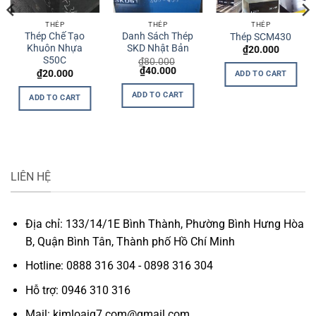
THÉP
THÉP
THÉP
Thép Chế Tạo
Danh Sách Thép
Thép SCM430
Khuôn Nhựa
SKD Nhật Bản
₫
20.000
S50C
₫
80.000
Original
Current
₫
40.000
₫
20.000
ADD TO CART
price
price
was:
is:
ADD TO CART
₫80.000.
₫40.000.
ADD TO CART
LIÊN HỆ
Địa chỉ: 133/14/1E Bình Thành, Phường Bình Hưng Hòa
B, Quận Bình Tân, Thành phố Hồ Chí Minh
Hotline: 0888 316 304 - 0898 316 304
Hỗ trợ: 0946 310 316
Mail: kimloaig7.com@gmail.com