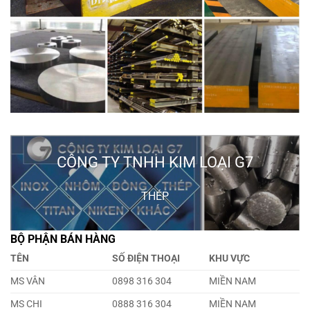
CÔNG TY TNHH KIM LOẠI G7
THÉP
BỘ PHẬN BÁN HÀNG
TÊN
SỐ ĐIỆN THOẠI
KHU VỰC
MS VÂN
0898 316 304
MIỀN NAM
MS CHI
0888 316 304
MIỀN NAM