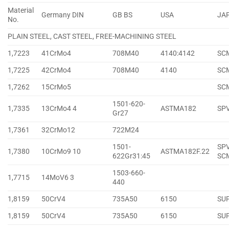
Material
Germany DIN
GB BS
USA
JA
No.
PLAIN STEEL, CAST STEEL, FREE-MACHINING STEEL
1,7223
41CrMo4
708M40
4140:4142
SC
1,7225
42CrMo4
708M40
4140
SC
1,7262
15CrMo5
SC
1501-620-
1,7335
13CrMo4 4
ASTMA182
SP
Gr27
1,7361
32CrMo12
722M24
1501-
SPV
1,7380
10CrMo9 10
ASTMA182F.22
622Gr31:45
SC
1503-660-
1,7715
14MoV6 3
440
1,8159
50CrV4
735A50
6150
SU
1,8159
50CrV4
735A50
6150
SU