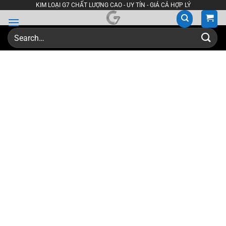
Skip
KIM LOẠI G7 CHẤT LƯỢNG CAO - UY TÍN - GIÁ CẢ HỢP LÝ
to
content
Search
for: