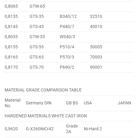
0,8065
GTW-65
0,8135
GTS-35
B340/12
32510
0,8145
GTS-45
P440/7
40010
0,8035
GTW-35
W340/3
0,8155
GTS-55
P510/4
50005
0,8165
GTS-65
P570/3
70003
0,8170
GTS-70
P690/2
90001
MATERIAL GRADE COMPARISON TABLE
Material
Germany DIN
GB BS
USA
JAPAN
No.
HARDENED MATERIALS WHITE CAST IRON
Grade
0,9620
G-X260NiCr42
Ni-Hard 2
2A