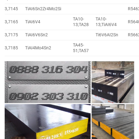
3,7145
TiAI6Sn2Zr4Mo2Si
R546
TA10-
TA10-
3,7165
TiAI6V4
R564
13;TA28
13;TiAI6V4
3,7175
TiAI6V6Sn2
Ti6V6AI2Sn
R566
TA45-
3,7185
TiAI4Mo4Sn2
51;TA57