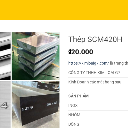
Thép SCM420H
₫
20.000
https://kimloaig7.com/
là trang t
CÔNG TY TNHH KIM LOẠI G7
Kinh Doanh các mặt hàng sau:
SẢN PHẨM
INOX
NHÔM
ĐỒNG