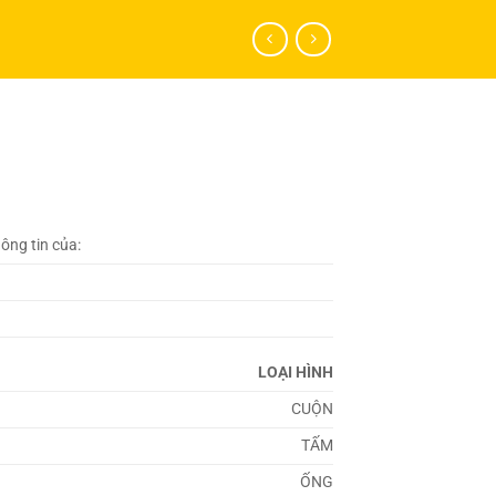
hông tin của:
LOẠI HÌNH
CUỘN
TẤM
ỐNG