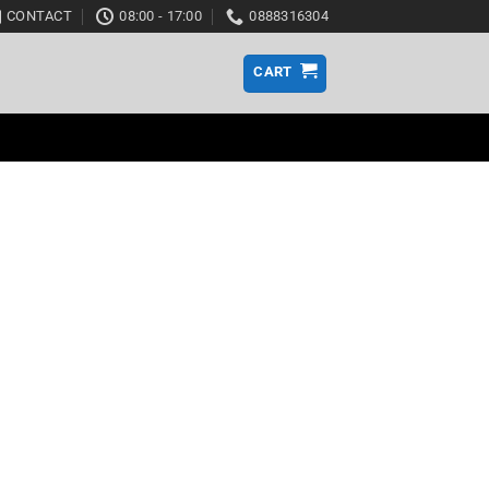
CONTACT
08:00 - 17:00
0888316304
CART