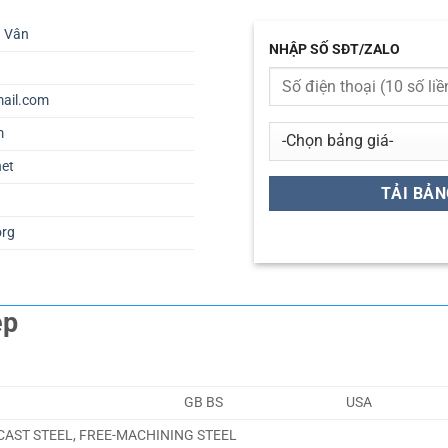
ú Vân
NHẬP SỐ SĐT/ZALO
ail.com
m
net
org
ép
GB BS
USA
 CAST STEEL, FREE-MACHINING STEEL