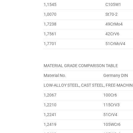
1,1545
C105W1
1,0070
St70-2
1,7238
49CrMo4
1,7561
42CrV6
1,7701
51CrMoV4
MATERIAL GRADE COMPARISON TABLE
Material No.
Germany DIN
LOW-ALLOY STEEL, CAST STEEL, FREE-MACHIN
1,2067
100Cr6
1,2210
115CrV3
1,2241
51CrV4
1,2419
105WCr6