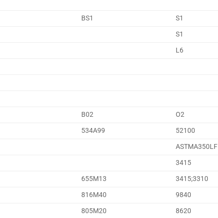
BS1
S1
S1
L6
B02
O2
534A99
52100
ASTMA350LF
3415
655M13
3415;3310
816M40
9840
805M20
8620