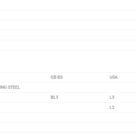
GB BS
USA
ING STEEL
BL3
L3
L2