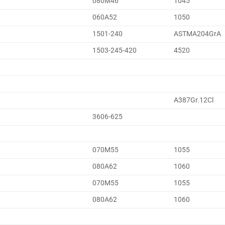
080M46
1045
060A52
1050
1501-240
ASTMA204GrA
1503-245-420
4520
A387Gr.12Cl
3606-625
070M55
1055
080A62
1060
070M55
1055
080A62
1060