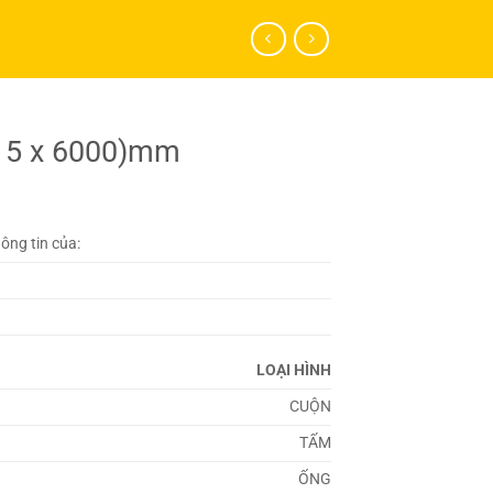
x 5 x 6000)mm
hông tin của:
LOẠI HÌNH
CUỘN
TẤM
ỐNG