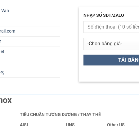
ú Vân
NHẬP SỐ SĐT/ZALO
ail.com
m
net
org
nox
TIÊU CHUẨN TƯƠNG ĐƯƠNG / THAY THẾ
AISI
UNS
Other US