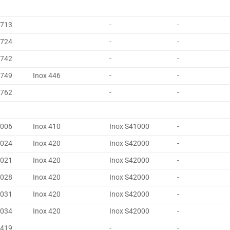
4713
-
-
4724
-
-
4742
-
-
4749
Inox 446
-
-
4762
-
-
4006
Inox 410
Inox S41000
-
4024
Inox 420
Inox S42000
-
4021
Inox 420
Inox S42000
-
4028
Inox 420
Inox S42000
-
4031
Inox 420
Inox S42000
-
4034
Inox 420
Inox S42000
-
4419
-
-