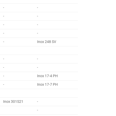
-
-
-
-
-
-
-
-
-
Inox 248 SV
-
-
-
-
-
Inox 17-4 PH
-
Inox 17-7 PH
Inox 301S21
-
-