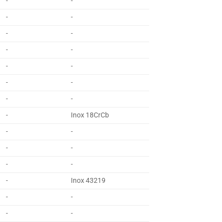
-
-
-
-
-
-
-
-
-
-
-
-
-
-
-
Inox 18CrCb
-
-
-
-
-
-
-
Inox 43219
-
-
-
-