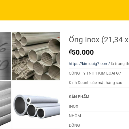
Ống Inox (21,34 
₫
50.000
https://kimloaig7.com/
là trang t
CÔNG TY TNHH KIM LOẠI G7
Kinh Doanh các mặt hàng sau:
SẢN PHẨM
INOX
NHÔM
ĐỒNG