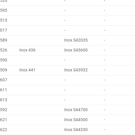
4520
-
-
4595
-
-
4513
-
-
4017
-
-
4589
Inox S42035
-
4526
Inox 436
Inox S43600
-
4590
-
-
4509
Inox 441
Inox S43932
-
4607
-
-
4611
-
-
4613
-
-
4592
Inox S44700
-
4621
Inox S44500
-
4622
Inox S44330
-