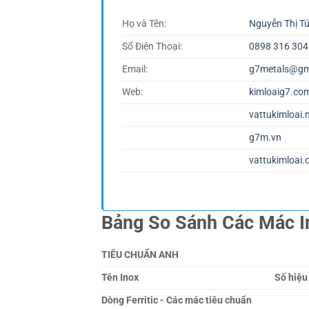
Họ và Tên:
Nguyễn Thị T
Số Điện Thoại:
0898 316 304
Email:
g7metals@gm
Web:
kimloaig7.co
vattukimloai.
g7m.vn
vattukimloai.
Bảng So Sánh Các Mác I
TIÊU CHUẨN ANH
Tên Inox
Số hiệu
Dòng Ferritic - Các mác tiêu chuẩn