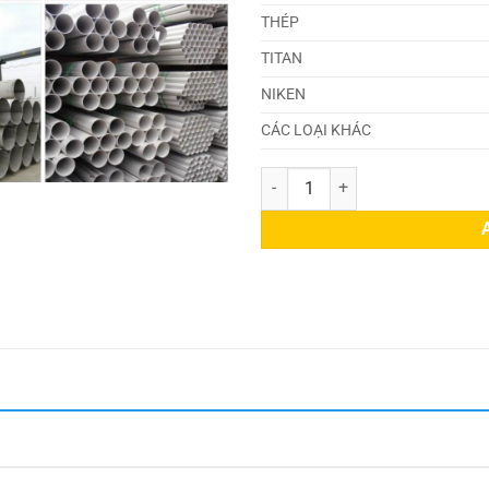
THÉP
TITAN
NIKEN
CÁC LOẠI KHÁC
Ống Inox (21,34 x 5 x 6000)mm q