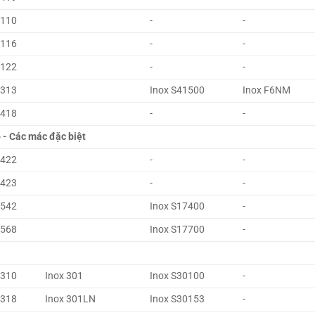
4110
-
-
4116
-
-
4122
-
-
4313
Inox S41500
Inox F6NM
4418
-
-
 - Các mác đặc biệt
4422
-
-
4423
-
-
4542
Inox S17400
-
4568
Inox S17700
-
4310
Inox 301
Inox S30100
-
4318
Inox 301LN
Inox S30153
-