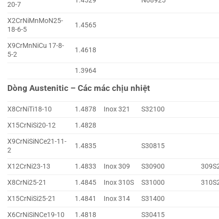
1.4529
N08925
20-7
X2CrNiMnMoN25-
1.4565
18-6-5
X9CrMnNiCu 17-8-
1.4618
5-2
1.3964
Dòng Austenitic – Các mác chịu nhiệt
X8CrNiTi18-10
1.4878
Inox 321
S32100
X15CrNiSi20-12
1.4828
X9CrNiSiNCe21-11-
1.4835
S30815
2
X12CrNi23-13
1.4833
Inox 309
S30900
309S
X8CrNi25-21
1.4845
Inox 310S
S31000
310S
X15CrNiSi25-21
1.4841
Inox 314
S31400
X6CrNiSiNCe19-10
1.4818
S30415