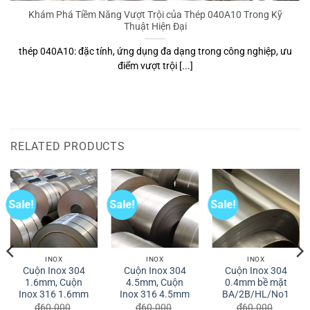
Thép 1.4713
Thép 1.4713 là vật liệu không thể thiếu trong các ứng dụng chịu
nhiệt độ [...]
RELATED PRODUCTS
Sale!
Sale!
Sale!
INOX
INOX
INOX
Cuộn Inox 304
Cuộn Inox 304
Cuộn Inox 304
1.6mm, Cuộn
4.5mm, Cuộn
0.4mm bề mặt
Inox 316 1.6mm
Inox 316 4.5mm
BA/2B/HL/No1
₫
60.000
₫
60.000
₫
60.000