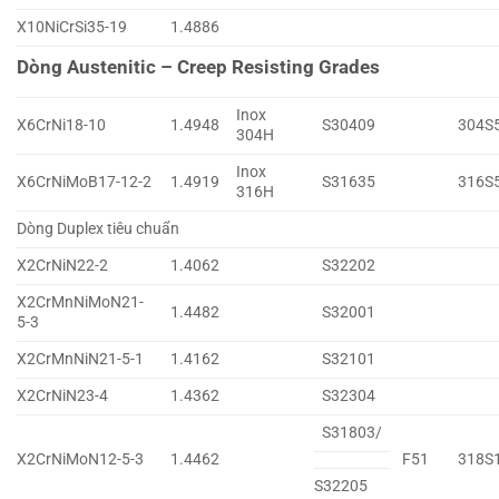
X10NiCrSi35-19
1.4886
Dòng Austenitic – Creep Resisting Grades
Inox
X6CrNi18-10
1.4948
S30409
304S
304H
Inox
X6CrNiMoB17-12-2
1.4919
S31635
316S
316H
Dòng Duplex tiêu chuẩn
X2CrNiN22-2
1.4062
S32202
X2CrMnNiMoN21-
1.4482
S32001
5-3
X2CrMnNiN21-5-1
1.4162
S32101
X2CrNiN23-4
1.4362
S32304
S31803/
X2CrNiMoN12-5-3
1.4462
F51
318S
S32205