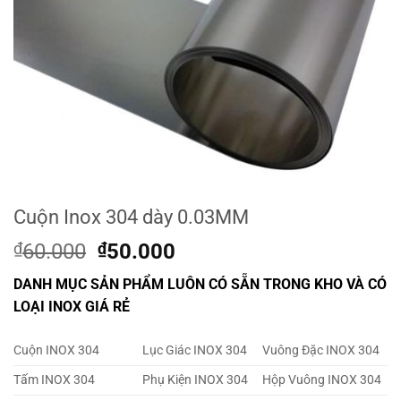
Cuộn Inox 304 dày 0.03MM
Original
Current
₫
60.000
₫
50.000
price
price
DANH MỤC SẢN PHẨM LUÔN CÓ SẴN TRONG KHO VÀ CÓ
was:
is:
LOẠI INOX GIÁ RẺ
₫60.000.
₫50.000.
Cuộn INOX 304
Lục Giác INOX 304
Vuông Đặc INOX 304
Tấm INOX 304
Phụ Kiện INOX 304
Hộp Vuông INOX 304