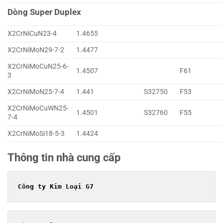
Dòng Super Duplex
X2CrNiCuN23-4
1.4655
X2CrNiMoN29-7-2
1.4477
X2CrNiMoCuN25-6-
1.4507
F61
3
X2CrNiMoN25-7-4
1.441
S32750
F53
X2CrNiMoCuWN25-
1.4501
S32760
F55
7-4
X2CrNiMoSi18-5-3
1.4424
Thông tin nhà cung cấp
Công ty Kim Loại G7