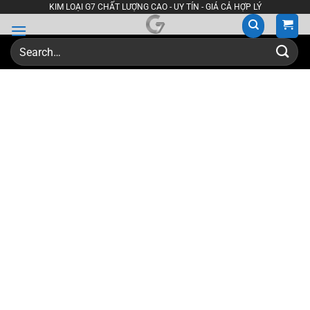
Skip
KIM LOẠI G7 CHẤT LƯỢNG CAO - UY TÍN - GIÁ CẢ HỢP LÝ
to
content
Search
for: