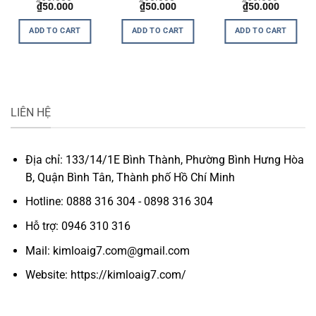
t
Original
Current
Original
Current
Original
Current
₫
50.000
₫
50.000
₫
50.000
price
price
price
price
price
price
was:
is:
was:
is:
was:
is:
ADD TO CART
ADD TO CART
ADD TO CART
0.
₫60.000.
₫50.000.
₫60.000.
₫50.000.
₫60.000.
₫50.000
LIÊN HỆ
Địa chỉ: 133/14/1E Bình Thành, Phường Bình Hưng Hòa
B, Quận Bình Tân, Thành phố Hồ Chí Minh
Hotline: 0888 316 304 - 0898 316 304
Hỗ trợ: 0946 310 316
Mail: kimloaig7.com@gmail.com
Website: https://kimloaig7.com/