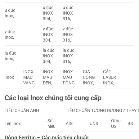
u đúc
u đúc
u đúc
INOX
INOX
Inox,
304,
316,
v đúc
v đúc
v đúc
INOX
INOX
Inox,
304,
316,
la đúc
la đúc
la đúc
INOX
INOX
Inox,
304,
316,
INOX
INOX
INOX
GIA
CẮT
Inox
MÀU
MÀU
MÀU
CÔNG
LASER
VÀNG,
ĐEN,
ĐỒNG,
INOX,
INOX,
Các loại Inox chúng tôi cung cấp
TIÊU CHUẨN ANH
TIÊU CHUẨN TƯƠNG ĐƯƠNG / THAY 
Số
Other
Tên Inox
AISI
UNS
BS
hiệu
US
Dòng Ferritic – Các mác tiêu chuẩn