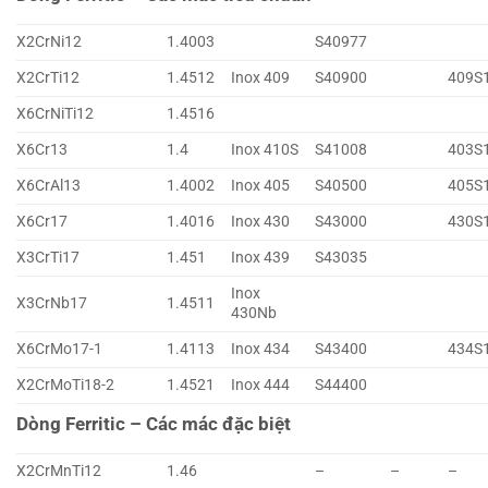
X2CrNi12
1.4003
S40977
X2CrTi12
1.4512
Inox 409
S40900
409S
X6CrNiTi12
1.4516
X6Cr13
1.4
Inox 410S
S41008
403S
X6CrAl13
1.4002
Inox 405
S40500
405S
X6Cr17
1.4016
Inox 430
S43000
430S
X3CrTi17
1.451
Inox 439
S43035
Inox
X3CrNb17
1.4511
430Nb
X6CrMo17-1
1.4113
Inox 434
S43400
434S
X2CrMoTi18-2
1.4521
Inox 444
S44400
Dòng Ferritic – Các mác đặc biệt
X2CrMnTi12
1.46
–
–
–