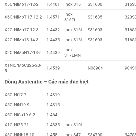
X5CrNiMo17-12-2
1.4401
Inox 316
S31600
316S
Inox
X6CrNiMoTi17-12-2
1.4571
S31635
320S
316Ti
X2CrNiMo17-12-3
1.4432
Inox 316L
S31603
316S
X2CrNiMo18-14-3
1.4435
Inox 316L
S31603
316S
Inox
X2CrNiMoN17-13-5
1.4439
317LMN
X1NiCrMoCu25-20-
1.4539
N08904
904S
5
Dòng Austenitic – Các mác đặc biệt
X5CrNi17-7
1.4319
X5CrNiN19-9
1.4315
X5CrNiCu19-6-2
1.464
X1CrNi25-21
1.4335
Inox 310L
X6CrNiNb18-10
1.455
Inox 347
S34700
347S