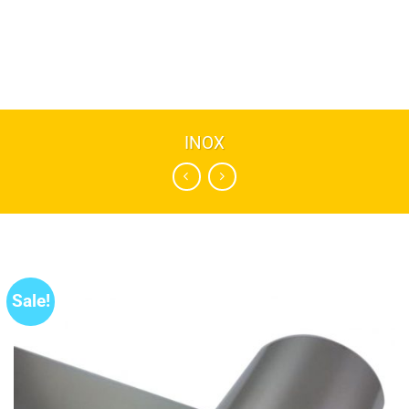
INOX
Sale!