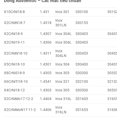
Dòng Austenitic – Các mác tiêu chuẩn
X10CrNi18-8
1.431
Inox 301
S30100
301S
Inox
X2CrNiN18-7
1.4318
S30153
301LN
X2CrNi18-9
1.4307
Inox 304L
S30403
304S
X2CrNi19-11
1.4306
Inox 304L
S30403
Inox
X2CrNiN18-10
1.4311
S30453
304S
304LN
X5CrNi18-10
1.4301
Inox 304
S30400
304S
X8CrNiS18-9
1.4305
Inox 303
S30300
303S
X6CrNiTi18-10
1.4541
Inox 321
S32100
321S
X4CrNi18-12
1.4303
Inox 305
S30500
305S
X2CrNiMo17-12-2
1.4404
Inox 316L
S31603
316S
Inox
X2CrNiMoN17-11-2
1.4406
S31653
316S
316LN