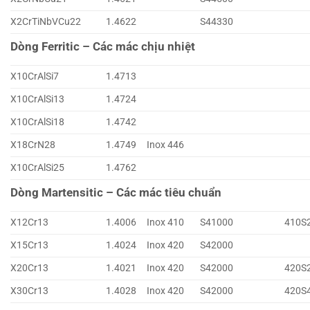
X2CrTiNbVCu22
1.4622
S44330
Dòng Ferritic – Các mác chịu nhiệt
X10CrAlSi7
1.4713
X10CrAlSi13
1.4724
X10CrAlSi18
1.4742
X18CrN28
1.4749
Inox 446
X10CrAlSi25
1.4762
Dòng Martensitic – Các mác tiêu chuẩn
X12Cr13
1.4006
Inox 410
S41000
410S
X15Cr13
1.4024
Inox 420
S42000
X20Cr13
1.4021
Inox 420
S42000
420S
X30Cr13
1.4028
Inox 420
S42000
420S