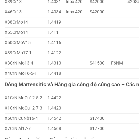
X39Cr13
1.4031
Inox 420
S42000
420S
X46Cr13
1.4034
Inox 420
S42000
X38CrMo14
1.4419
X55CrMo14
1.411
X50CrMoV15
1.4116
X39CrMo17-1
1.4122
X3CrNiMo13-4
1.4313
S41500
F6NM
X4CrNiMo16-5-1
1.4418
Dòng Martensitic và Hàng gia công độ cứng cao – Các 
X1CrNiMoCu12-5-2
1.4422
X1CrNiMoCu12-7-3
1.4423
X5CrNiCuNb16-4
1.4542
S17400
X7CrNiAl17-7
1.4568
S17700