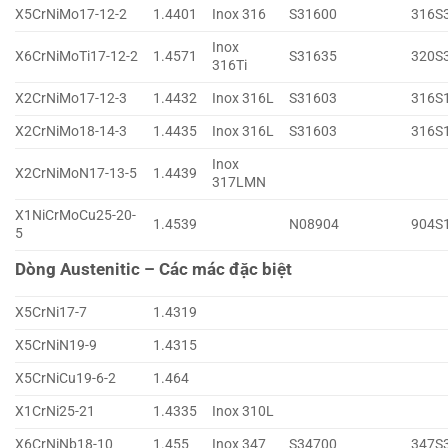
X5CrNiMo17-12-2
1.4401
Inox 316
S31600
316S
Inox
X6CrNiMoTi17-12-2
1.4571
S31635
320S
316Ti
X2CrNiMo17-12-3
1.4432
Inox 316L
S31603
316S
X2CrNiMo18-14-3
1.4435
Inox 316L
S31603
316S
Inox
X2CrNiMoN17-13-5
1.4439
317LMN
X1NiCrMoCu25-20-
1.4539
N08904
904S
5
Dòng Austenitic – Các mác đặc biệt
X5CrNi17-7
1.4319
X5CrNiN19-9
1.4315
X5CrNiCu19-6-2
1.464
X1CrNi25-21
1.4335
Inox 310L
X6CrNiNb18-10
1.455
Inox 347
S34700
347S