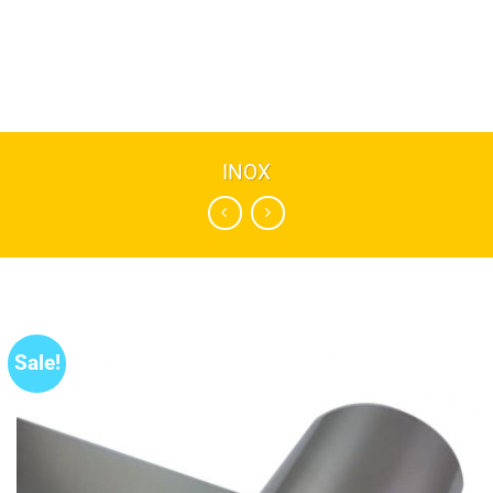
INOX
Sale!