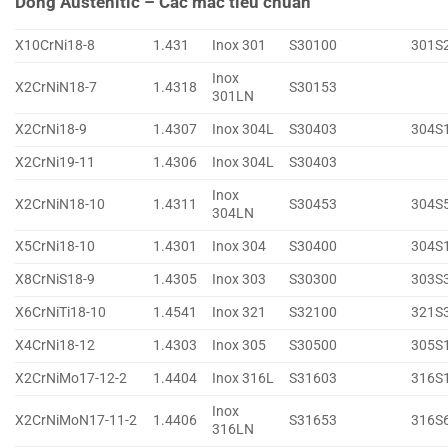
Dòng Austenitic – Các mác tiêu chuẩn
X10CrNi18-8
1.431
Inox 301
S30100
301S
Inox
X2CrNiN18-7
1.4318
S30153
301LN
X2CrNi18-9
1.4307
Inox 304L
S30403
304S
X2CrNi19-11
1.4306
Inox 304L
S30403
Inox
X2CrNiN18-10
1.4311
S30453
304S
304LN
X5CrNi18-10
1.4301
Inox 304
S30400
304S
X8CrNiS18-9
1.4305
Inox 303
S30300
303S
X6CrNiTi18-10
1.4541
Inox 321
S32100
321S
X4CrNi18-12
1.4303
Inox 305
S30500
305S
X2CrNiMo17-12-2
1.4404
Inox 316L
S31603
316S
Inox
X2CrNiMoN17-11-2
1.4406
S31653
316S
316LN