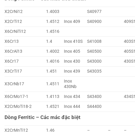
X2CrNi12
1.4003
S40977
X2CrTi12
1.4512
Inox 409
S40900
409S
X6CrNiTi12
1.4516
X6Cr13
1.4
Inox 410S
S41008
403S
X6CrAl13
1.4002
Inox 405
S40500
405S
X6Cr17
1.4016
Inox 430
S43000
430S
X3CrTi17
1.451
Inox 439
S43035
Inox
X3CrNb17
1.4511
430Nb
X6CrMo17-1
1.4113
Inox 434
S43400
434S
X2CrMoTi18-2
1.4521
Inox 444
S44400
Dòng Ferritic – Các mác đặc biệt
X2CrMnTi12
1.46
–
–
–