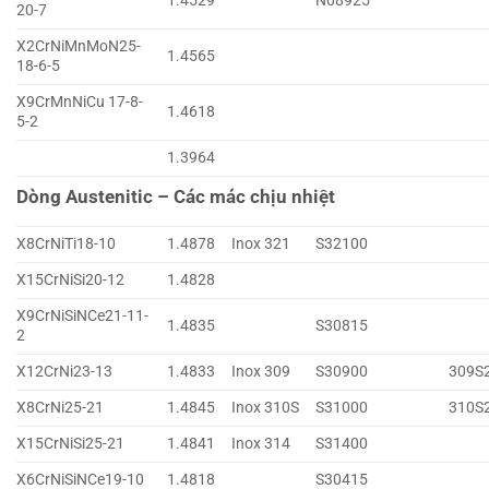
1.4529
N08925
20-7
X2CrNiMnMoN25-
1.4565
18-6-5
X9CrMnNiCu 17-8-
1.4618
5-2
1.3964
Dòng Austenitic – Các mác chịu nhiệt
X8CrNiTi18-10
1.4878
Inox 321
S32100
X15CrNiSi20-12
1.4828
X9CrNiSiNCe21-11-
1.4835
S30815
2
X12CrNi23-13
1.4833
Inox 309
S30900
309S
X8CrNi25-21
1.4845
Inox 310S
S31000
310S
X15CrNiSi25-21
1.4841
Inox 314
S31400
X6CrNiSiNCe19-10
1.4818
S30415