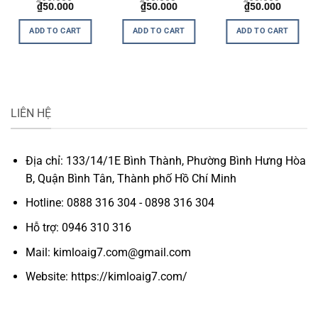
t
Original
Current
Original
Current
Original
Current
₫
50.000
₫
50.000
₫
50.000
price
price
price
price
price
price
was:
is:
was:
is:
was:
is:
ADD TO CART
ADD TO CART
ADD TO CART
0.
₫60.000.
₫50.000.
₫60.000.
₫50.000.
₫60.000.
₫50.000
LIÊN HỆ
Địa chỉ: 133/14/1E Bình Thành, Phường Bình Hưng Hòa
B, Quận Bình Tân, Thành phố Hồ Chí Minh
Hotline: 0888 316 304 - 0898 316 304
Hỗ trợ: 0946 310 316
Mail: kimloaig7.com@gmail.com
Website: https://kimloaig7.com/