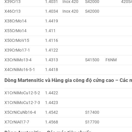
X39Cr13
1.4031
Inox 420
S42000
420S
X46Cr13
1.4034
Inox 420
S42000
X38CrMo14
1.4419
X55CrMo14
1.411
X50CrMoV15
1.4116
X39CrMo17-1
1.4122
X3CrNiMo13-4
1.4313
S41500
F6NM
X4CrNiMo16-5-1
1.4418
Dòng Martensitic và Hàng gia công độ cứng cao – Các 
X1CrNiMoCu12-5-2
1.4422
X1CrNiMoCu12-7-3
1.4423
X5CrNiCuNb16-4
1.4542
S17400
X7CrNiAl17-7
1.4568
S17700