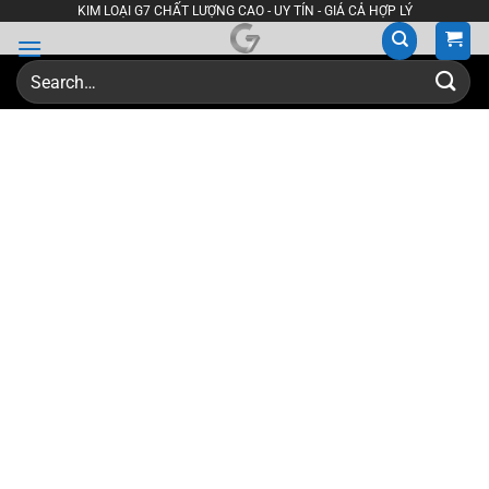
Skip
KIM LOẠI G7 CHẤT LƯỢNG CAO - UY TÍN - GIÁ CẢ HỢP LÝ
to
content
Search
for: