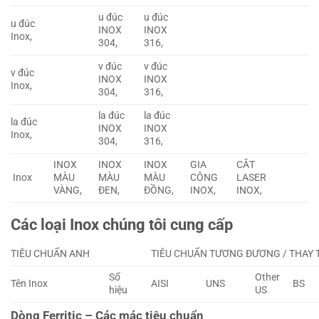
u đúc
u đúc
u đúc
INOX
INOX
Inox,
304,
316,
v đúc
v đúc
v đúc
INOX
INOX
Inox,
304,
316,
la đúc
la đúc
la đúc
INOX
INOX
Inox,
304,
316,
INOX
INOX
INOX
GIA
CẮT
Inox
MÀU
MÀU
MÀU
CÔNG
LASER
VÀNG,
ĐEN,
ĐỒNG,
INOX,
INOX,
Các loại Inox chúng tôi cung cấp
TIÊU CHUẨN ANH
TIÊU CHUẨN TƯƠNG ĐƯƠNG / THAY 
Số
Other
Tên Inox
AISI
UNS
BS
hiệu
US
Dòng Ferritic – Các mác tiêu chuẩn