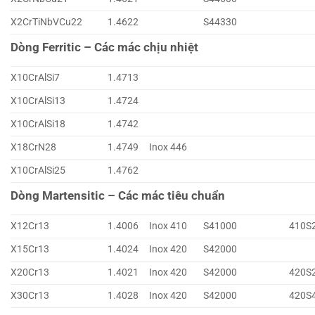
X2CrTiNbVCu22
1.4622
S44330
Dòng Ferritic – Các mác chịu nhiệt
X10CrAlSi7
1.4713
X10CrAlSi13
1.4724
X10CrAlSi18
1.4742
X18CrN28
1.4749
Inox 446
X10CrAlSi25
1.4762
Dòng Martensitic – Các mác tiêu chuẩn
X12Cr13
1.4006
Inox 410
S41000
410S
X15Cr13
1.4024
Inox 420
S42000
X20Cr13
1.4021
Inox 420
S42000
420S
X30Cr13
1.4028
Inox 420
S42000
420S