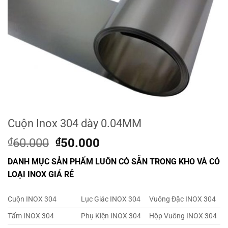
Cuộn Inox 304 dày 0.04MM
Original
Current
₫
60.000
₫
50.000
price
price
DANH MỤC SẢN PHẨM LUÔN CÓ SẴN TRONG KHO VÀ CÓ
was:
is:
LOẠI INOX GIÁ RẺ
₫60.000.
₫50.000.
Cuộn INOX 304
Lục Giác INOX 304
Vuông Đặc INOX 304
Tấm INOX 304
Phụ Kiện INOX 304
Hộp Vuông INOX 304