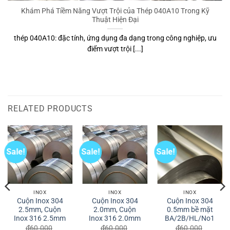
Thép 1.4713
Thép 1.4713 là vật liệu không thể thiếu trong các ứng dụng chịu
nhiệt độ [...]
RELATED PRODUCTS
Sale!
Sale!
Sale!
INOX
INOX
INOX
Cuộn Inox 304
Cuộn Inox 304
Cuộn Inox 304
2.5mm, Cuộn
2.0mm, Cuộn
0.5mm bề mặt
Inox 316 2.5mm
Inox 316 2.0mm
BA/2B/HL/No1
₫
60.000
₫
60.000
₫
60.000