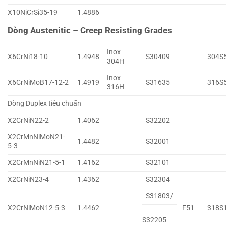
X10NiCrSi35-19
1.4886
Dòng Austenitic – Creep Resisting Grades
Inox
X6CrNi18-10
1.4948
S30409
304S
304H
Inox
X6CrNiMoB17-12-2
1.4919
S31635
316S
316H
Dòng Duplex tiêu chuẩn
X2CrNiN22-2
1.4062
S32202
X2CrMnNiMoN21-
1.4482
S32001
5-3
X2CrMnNiN21-5-1
1.4162
S32101
X2CrNiN23-4
1.4362
S32304
S31803/
X2CrNiMoN12-5-3
1.4462
F51
318S
S32205