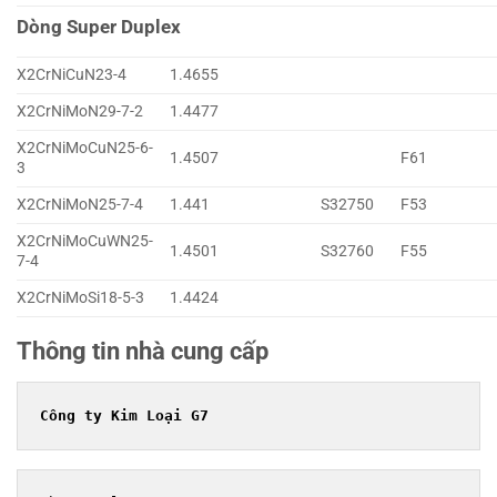
Dòng Super Duplex
X2CrNiCuN23-4
1.4655
X2CrNiMoN29-7-2
1.4477
X2CrNiMoCuN25-6-
1.4507
F61
3
X2CrNiMoN25-7-4
1.441
S32750
F53
X2CrNiMoCuWN25-
1.4501
S32760
F55
7-4
X2CrNiMoSi18-5-3
1.4424
Thông tin nhà cung cấp
Công ty Kim Loại G7