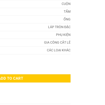
CUỘN
TẤM
ỐNG
LÁP TRÒN ĐẶC
PHỤ KIỆN
GIA CÔNG CẮT LẺ
CÁC LOẠI KHÁC
ADD TO CART