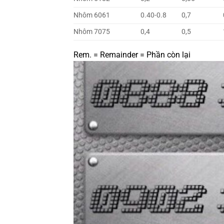
Nhôm 6061
0.40-0.8
0,7
Nhôm 7075
0,4
0,5
Rem. = Remainder = Phần còn lại