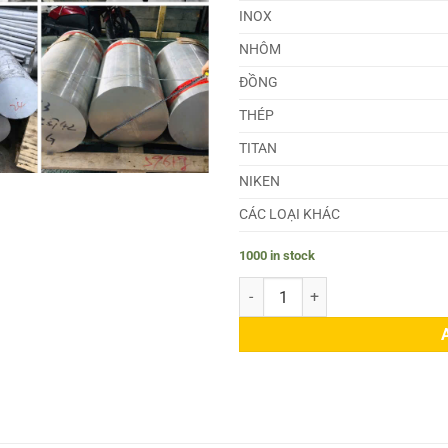
INOX
NHÔM
ĐỒNG
THÉP
TITAN
NIKEN
CÁC LOẠI KHÁC
1000 in stock
Láp Nhôm 7075 Phi 230 quantity