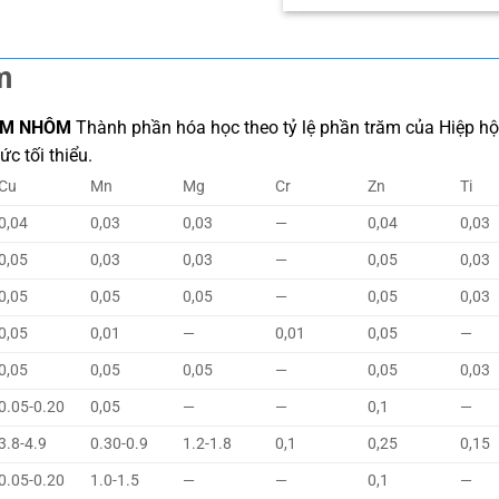
m
KIM NHÔM
Thành phần hóa học theo tỷ lệ phần trăm của Hiệp hội 
c tối thiểu.
Cu
Mn
Mg
Cr
Zn
Ti
0,04
0,03
0,03
—
0,04
0,03
0,05
0,03
0,03
—
0,05
0,03
0,05
0,05
0,05
—
0,05
0,03
0,05
0,01
—
0,01
0,05
—
0,05
0,05
0,05
—
0,05
0,03
0.05-0.20
0,05
—
—
0,1
—
3.8-4.9
0.30-0.9
1.2-1.8
0,1
0,25
0,15
0.05-0.20
1.0-1.5
—
—
0,1
—