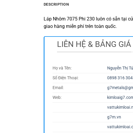
DESCRIPTION
Láp Nhôm 7075 Phi 230 luôn có sẵn tại cử
giao hàng miễn phí trên toàn quốc.
LIÊN HỆ & BẢNG GIÁ
Họ và Tên:
Nguyễn Thị T
Số Điện Thoại:
0898 316 304
Email:
g7metals@gm
Web:
kimloaig7.co
vattukimloai.
g7m.vn
vattukimloai.