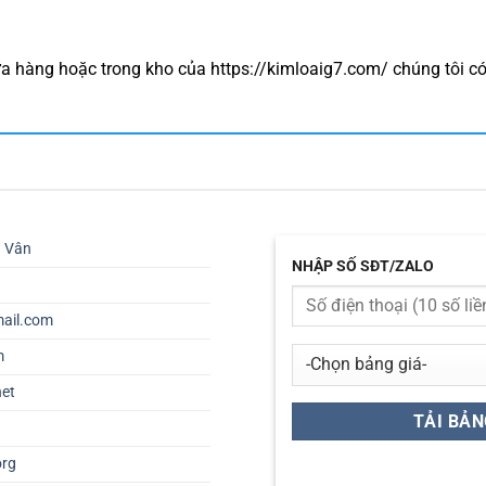
a hàng hoặc trong kho của https://kimloaig7.com/ chúng tôi c
ú Vân
NHẬP SỐ SĐT/ZALO
ail.com
m
net
org