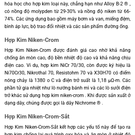
hóa học cho hợp kim loại này, chẳng hạn như Alloy B-2 ® ,
có nồng độ molypden từ 29-30% và nồng độ niken từ 66-
74%. Các ứng dụng bao gồm máy bơm và van, miếng đệm,
bình áp lực, bộ trao đổi nhiệt và các sản phẩm đường ống.
Hợp Kim Niken-Crom
Hợp Kim Niken-Crom được đánh giá cao nhờ khả năng
chống ăn mòn cao, độ bền nhiệt độ cao và khả năng chịu
điện cao. Ví dụ, hợp kim NiCr 70/30, còn được ký hiệu là
Ni70Cr30, Nikrothal 70, Resistohm 70 và X30H70 có điểm
nóng chảy là 1380 o C và điện trở suất là 1,18 μΩ-m. Các
phần tử gia nhiệt như lò nướng bánh mì và các lò sưởi điện
trở khác sử dụng hợp kim niken-crom . Khi được sản xuất ở
dạng dây, chúng được gọi là dây Nichrome ® .
Hợp Kim Niken-Crom-Sắt
Hợp Kim Niken-Crom-Sắt kết hợp các yếu tố này để tạo ra
hợp kim chống lại quá trình oxy hóa và ăn mòn ở nhiệt độ