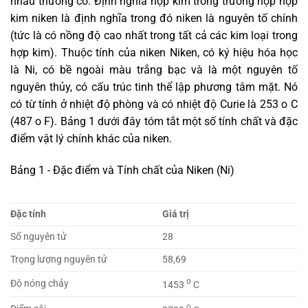
nhau thường có. Định nghĩa hợp kim trong trường hợp hợp
kim niken là định nghĩa trong đó niken là nguyên tố chính
(tức là có nồng độ cao nhất trong tất cả các kim loại trong
hợp kim). Thuộc tính của niken Niken, có ký hiệu hóa học
là Ni, có bề ngoài màu trắng bạc và là một nguyên tố
nguyên thủy, có cấu trúc tinh thể lập phương tâm mặt. Nó
có từ tính ở nhiệt độ phòng và có nhiệt độ Curie là 253 o C
(487 o F). Bảng 1 dưới đây tóm tắt một số tính chất và đặc
điểm vật lý chính khác của niken.
Bảng 1 - Đặc điểm và Tính chất của Niken (Ni)
Đặc tính
Giá trị
Số nguyên tử
28
Trọng lượng nguyên tử
58,69
o
Độ nóng chảy
1453
C
o