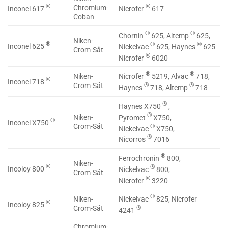
®
®
Chromium-
Inconel 617
Nicrofer
617
Coban
®
®
Chornin
625, Altemp
625,
Niken-
®
®
®
Inconel 625
Nickelvac
625, Haynes
625
Crom-Sắt
®
Nicrofer
6020
®
®
Nicrofer
5219, Alvac
718,
Niken-
®
Inconel 718
®
®
Crom-Sắt
Haynes
718, Altemp
718
®
Haynes X750
,
®
Niken-
Pyromet
X750,
®
Inconel X750
Crom-Sắt
®
Nickelvac
X750,
®
Nicorros
7016
®
Ferrochronin
800,
Niken-
®
®
Incoloy 800
Nickelvac
800,
Crom-Sắt
®
Nicrofer
3220
®
Nickelvac
825, Nicrofer
Niken-
®
Incoloy 825
®
Crom-Sắt
4241
Chromium-