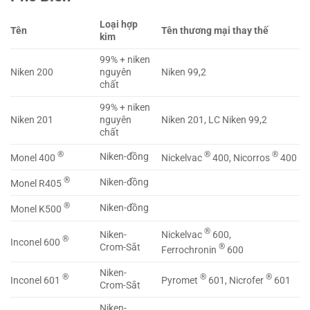
Loại hợp
Tên
Tên thương mại thay thế
kim
99% + niken
Niken 200
nguyên
Niken 99,2
chất
99% + niken
Niken 201
nguyên
Niken 201, LC Niken 99,2
chất
®
®
®
Niken-đồng
Monel 400
Nickelvac
400, Nicorros
400
®
Niken-đồng
Monel R405
®
Niken-đồng
Monel K500
®
Nickelvac
600,
Niken-
®
Inconel 600
®
Crom-Sắt
Ferrochronin
600
Niken-
®
®
®
Inconel 601
Pyromet
601, Nicrofer
601
Crom-Sắt
Niken-