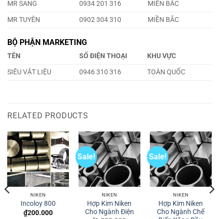
MR SANG
0934 201 316
MIỀN BẮC
MR TUYÊN
0902 304 310
MIỀN BẮC
BỘ PHẬN MARKETING
TÊN
SỐ ĐIỆN THOẠI
KHU VỰC
SIÊU VẬT LIỆU
0946 310 316
TOÀN QUỐC
RELATED PRODUCTS
Sale!
Sale!
NIKEN
NIKEN
NIKEN
Hợp Kim Niken
Hợp Kim Niken
Incoloy 800
Cho Ngành Điện
Cho Ngành Chế
₫
200.000