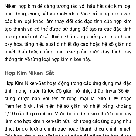
Niken hợp kim dễ dàng tương tác với hầu hết các kim loại
như đồng, crom, sắt và molypden. Việc bổ sung niken vào
các kim loại khác làm thay đổi các đặc tính của hợp kim
tạo thành và có thể được sử dụng để tạo ra các đặc tính
mong muốn như cải thiện khả năng chống ăn mòn hoặc
oxy hóa, tăng hiệu suất ở nhiệt độ cao hoặc hệ số giãn nở
nhiệt thấp hơn, chẳng hạn. các phần dưới đây trình bày
thông tin về từng loại hợp kim niken này.
Hợp Kim Niken-Sắt
Hợp Kim Niken-Sắt hoạt động trong các ứng dụng mà đặc
tính mong muốn là tốc độ giãn nở nhiệt thấp. Invar 36 ® ,
cũng được bán với tên thương mại là Nilo 6 ® hoặc
Pernifer 6 ® , thể hiện hệ số giãn nở nhiệt bằng khoảng
1/10 của thép cacbon. Mức độ ổn định kích thước cao này
làm cho hợp kim niken-sắt hữu ích trong các ứng dụng như
thiết bị đo lường chính xác hoặc thanh điều chỉnh nhiệt.