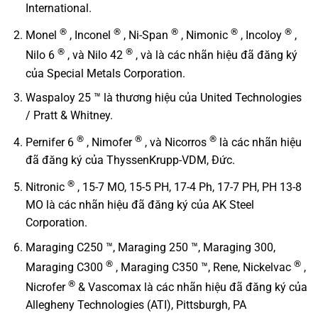
International.
®
®
®
®
®
Monel
, Inconel
, Ni-Span
, Nimonic
, Incoloy
,
®
®
Nilo 6
, và Nilo 42
, và là các nhãn hiệu đã đăng ký
của Special Metals Corporation.
Waspaloy 25 ™ là thương hiệu của United Technologies
/ Pratt & Whitney.
®
®
®
Pernifer 6
, Nimofer
, và Nicorros
là các nhãn hiệu
đã đăng ký của ThyssenKrupp-VDM, Đức.
®
Nitronic
, 15-7 MO, 15-5 PH, 17-4 Ph, 17-7 PH, PH 13-8
MO là các nhãn hiệu đã đăng ký của AK Steel
Corporation.
Maraging C250 ™, Maraging 250 ™, Maraging 300,
®
®
Maraging C300
, Maraging C350 ™, Rene, Nickelvac
,
®
Nicrofer
& Vascomax là các nhãn hiệu đã đăng ký của
Allegheny Technologies (ATI), Pittsburgh, PA