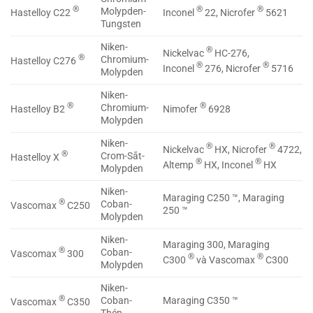
®
®
®
Molypden-
Hastelloy C22
Inconel
22, Nicrofer
5621
Tungsten
Niken-
®
Nickelvac
HC-276,
®
Chromium-
Hastelloy C276
®
®
Inconel
276, Nicrofer
5716
Molypden
Niken-
®
®
Chromium-
Hastelloy B2
Nimofer
6928
Molypden
Niken-
®
®
Nickelvac
HX, Nicrofer
4722,
®
Crom-Sắt-
Hastelloy X
®
®
Altemp
HX, Inconel
HX
Molypden
Niken-
Maraging C250 ™, Maraging
®
Coban-
Vascomax
C250
250 ™
Molypden
Niken-
Maraging 300, Maraging
®
Coban-
Vascomax
300
®
®
C300
và Vascomax
C300
Molypden
Niken-
®
Coban-
Maraging C350 ™
Vascomax
C350