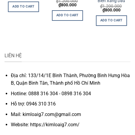
Biến Xăng Dầu
₫
1.200.000
nt
Original
Current
₫
800.000
₫
1.200.000
ADD TO CART
price
price
Original
Current
₫
800.000
was:
is:
price
price
ADD TO CART
000.
₫1.200.000.
₫800.000.
was:
is:
ADD TO CART
₫1.200.000.
₫800.0
LIÊN HỆ
Địa chỉ: 133/14/1E Bình Thành, Phường Bình Hưng Hòa
B, Quận Bình Tân, Thành phố Hồ Chí Minh
Hotline: 0888 316 304 - 0898 316 304
Hỗ trợ: 0946 310 316
Mail: kimloaig7.com@gmail.com
Website: https://kimloaig7.com/