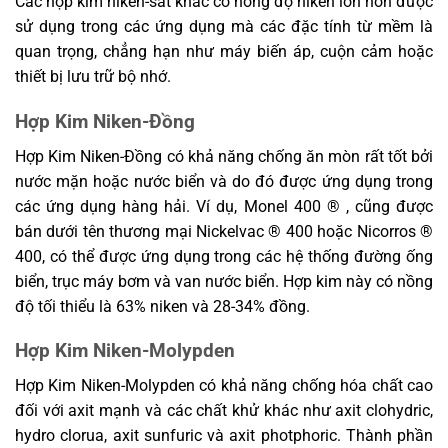
Các hợp kim niken-sắt khác có nồng độ niken lớn hơn được
sử dụng trong các ứng dụng mà các đặc tính từ mềm là
quan trọng, chẳng hạn như máy biến áp, cuộn cảm hoặc
thiết bị lưu trữ bộ nhớ.
Hợp Kim Niken-Đồng
Hợp Kim Niken-Đồng có khả năng chống ăn mòn rất tốt bởi
nước mặn hoặc nước biển và do đó được ứng dụng trong
các ứng dụng hàng hải. Ví dụ, Monel 400 ® , cũng được
bán dưới tên thương mại Nickelvac ® 400 hoặc Nicorros ®
400, có thể được ứng dụng trong các hệ thống đường ống
biển, trục máy bơm và van nước biển. Hợp kim này có nồng
độ tối thiểu là 63% niken và 28-34% đồng.
Hợp Kim Niken-Molypden
Hợp Kim Niken-Molypden có khả năng chống hóa chất cao
đối với axit mạnh và các chất khử khác như axit clohydric,
hydro clorua, axit sunfuric và axit photphoric. Thành phần