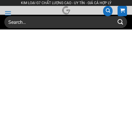
Skip
KIM LOẠI G7 CHẤT LƯỢNG CAO - UY TÍN - GIÁ CẢ HỢP LÝ
to
content
Search
for: