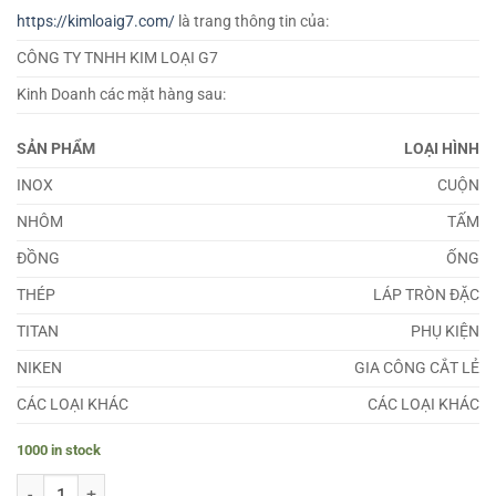
https://kimloaig7.com/
là trang thông tin của:
CÔNG TY TNHH KIM LOẠI G7
Kinh Doanh các mặt hàng sau:
SẢN PHẨM
LOẠI HÌNH
INOX
CUỘN
NHÔM
TẤM
ĐỒNG
ỐNG
THÉP
LÁP TRÒN ĐẶC
TITAN
PHỤ KIỆN
NIKEN
GIA CÔNG CẮT LẺ
CÁC LOẠI KHÁC
CÁC LOẠI KHÁC
1000 in stock
Láp Inconel 601 quantity