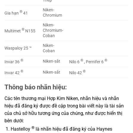
Thép
Niken-
®
Gia hạn
41
Chromium
Niken-
®
Chromium-
Multimet
N155
Coban
Niken-
Waspaloy 25 ™
Coban
®
®
®
Niken-sắt
Invar 36
Nilo 6
, Pernifer 6
®
®
Niken-sắt
Invar 42
Nilo 42
Thông báo nhãn hiệu:
Các tên thương mại Hợp Kim Niken, nhãn hiệu và nhãn
hiệu đã đăng ký được đề cập trong bài viết này là tài sản
của chủ sở hữu tương ứng của chúng, như được hiển thị
bên dưới:
®
Hastelloy
là nhãn hiệu đã đăng ký của Haynes