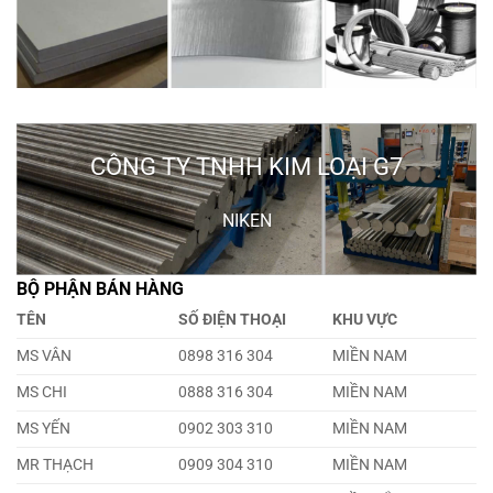
CÔNG TY TNHH KIM LOẠI G7
NIKEN
BỘ PHẬN BÁN HÀNG
TÊN
SỐ ĐIỆN THOẠI
KHU VỰC
MS VÂN
0898 316 304
MIỀN NAM
MS CHI
0888 316 304
MIỀN NAM
MS YẾN
0902 303 310
MIỀN NAM
MR THẠCH
0909 304 310
MIỀN NAM