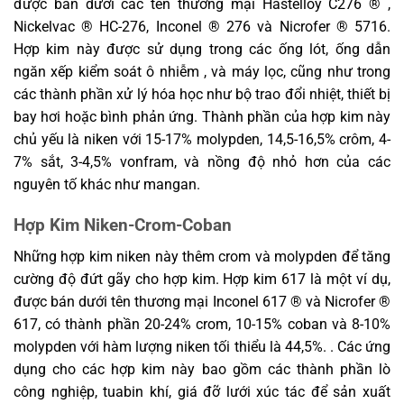
được bán dưới các tên thương mại Hastelloy C276 ® ,
Nickelvac ® HC-276, Inconel ® 276 và Nicrofer ® 5716.
Hợp kim này được sử dụng trong các ống lót, ống dẫn
ngăn xếp kiểm soát ô nhiễm , và máy lọc, cũng như trong
các thành phần xử lý hóa học như bộ trao đổi nhiệt, thiết bị
bay hơi hoặc bình phản ứng. Thành phần của hợp kim này
chủ yếu là niken với 15-17% molypden, 14,5-16,5% crôm, 4-
7% sắt, 3-4,5% vonfram, và nồng độ nhỏ hơn của các
nguyên tố khác như mangan.
Hợp Kim Niken-Crom-Coban
Những hợp kim niken này thêm crom và molypden để tăng
cường độ đứt gãy cho hợp kim. Hợp kim 617 là một ví dụ,
được bán dưới tên thương mại Inconel 617 ® và Nicrofer ®
617, có thành phần 20-24% crom, 10-15% coban và 8-10%
molypden với hàm lượng niken tối thiểu là 44,5%. . Các ứng
dụng cho các hợp kim này bao gồm các thành phần lò
công nghiệp, tuabin khí, giá đỡ lưới xúc tác để sản xuất