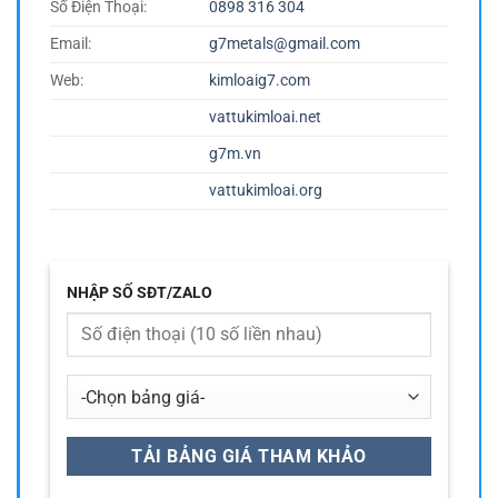
Số Điện Thoại:
0898 316 304
Email:
g7metals@gmail.com
Web:
kimloaig7.com
vattukimloai.net
g7m.vn
vattukimloai.org
NHẬP SỐ SĐT/ZALO