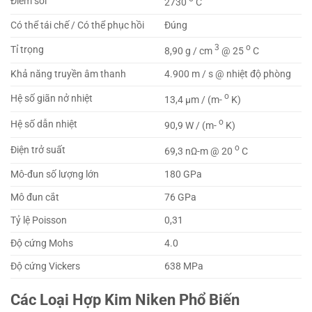
Điểm sôi
2730
C
Có thể tái chế / Có thể phục hồi
Đúng
3
o
Tỉ trọng
8,90 g / cm
@ 25
C
Khả năng truyền âm thanh
4.900 m / s @ nhiệt độ phòng
o
Hệ số giãn nở nhiệt
13,4 μm / (m-
K)
o
Hệ số dẫn nhiệt
90,9 W / (m-
K)
o
Điện trở suất
69,3 nΩ-m @ 20
C
Mô-đun số lượng lớn
180 GPa
Mô đun cắt
76 GPa
Tỷ lệ Poisson
0,31
Độ cứng Mohs
4.0
Độ cứng Vickers
638 MPa
Các Loại Hợp Kim Niken Phổ Biến