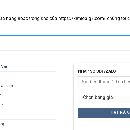
a hàng hoặc trong kho của https://kimloaig7.com/ chúng tôi c
ú Vân
NHẬP SỐ SĐT/ZALO
ail.com
m
net
org