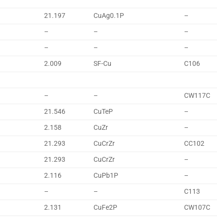
21.197
CuAg0.1P
–
–
–
–
–
–
–
2.009
SF-Cu
C106
–
–
CW117C
21.546
CuTeP
–
2.158
CuZr
–
21.293
CuCrZr
CC102
21.293
CuCrZr
–
2.116
CuPb1P
–
–
–
C113
2.131
CuFe2P
CW107C