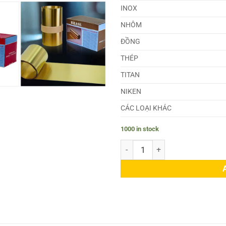
INOX
NHÔM
ĐỒNG
THÉP
TITAN
NIKEN
CÁC LOẠI KHÁC
1000 in stock
Lá Căn Đồng Đỏ 0.68mm quantit