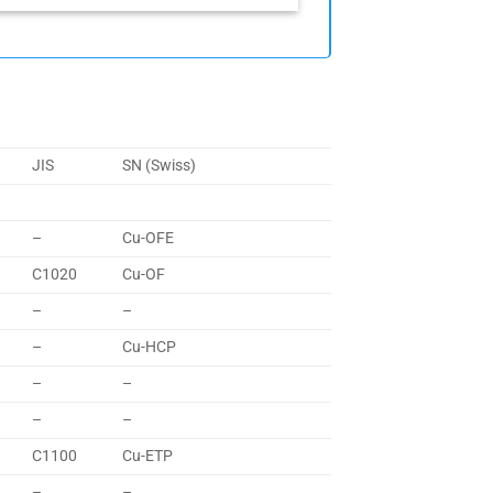
JIS
SN (Swiss)
–
Cu-OFE
C1020
Cu-OF
–
–
–
Cu-HCP
–
–
–
–
C1100
Cu-ETP
–
–