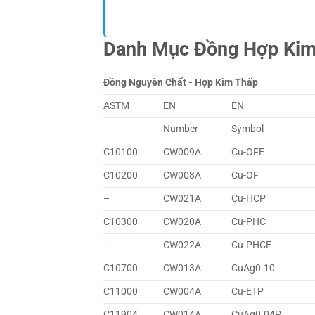
Danh Mục Đồng Hợp Ki
Đồng Nguyên Chất - Hợp Kim Thấp
ASTM
EN
EN
Number
Symbol
C10100
CW009A
Cu-OFE
C10200
CW008A
Cu-OF
–
CW021A
Cu-HCP
C10300
CW020A
Cu-PHC
–
CW022A
Cu-PHCE
C10700
CW013A
CuAg0.10
C11000
CW004A
Cu-ETP
C11904
CW014A
CuAg0.04P