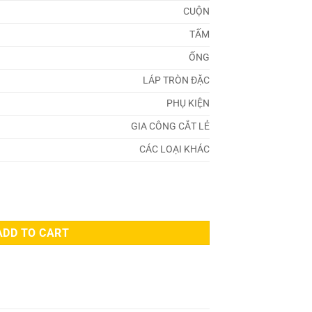
CUỘN
TẤM
ỐNG
LÁP TRÒN ĐẶC
PHỤ KIỆN
GIA CÔNG CẮT LẺ
CÁC LOẠI KHÁC
y
ADD TO CART