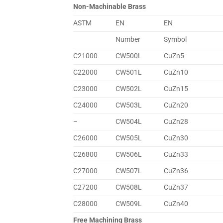
Non-Machinable Brass
ASTM
EN
EN
Number
Symbol
C21000
CW500L
CuZn5
C22000
CW501L
CuZn10
C23000
CW502L
CuZn15
C24000
CW503L
CuZn20
–
CW504L
CuZn28
C26000
CW505L
CuZn30
C26800
CW506L
CuZn33
C27000
CW507L
CuZn36
C27200
CW508L
CuZn37
C28000
CW509L
CuZn40
Free Machining Brass