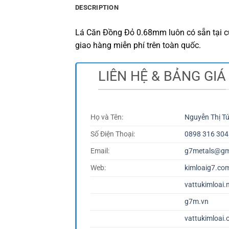
DESCRIPTION
Lá Căn Đồng Đỏ 0.68mm luôn có sẵn tại cử
giao hàng miễn phí trên toàn quốc.
LIÊN HỆ & BẢNG GIÁ
Họ và Tên:
Nguyễn Thị T
Số Điện Thoại:
0898 316 304
Email:
g7metals@gm
Web:
kimloaig7.co
vattukimloai.
g7m.vn
vattukimloai.