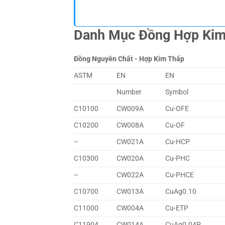
Danh Mục Đồng Hợp Ki
Đồng Nguyên Chất - Hợp Kim Thấp
ASTM
EN
EN
Number
Symbol
C10100
CW009A
Cu-OFE
C10200
CW008A
Cu-OF
–
CW021A
Cu-HCP
C10300
CW020A
Cu-PHC
–
CW022A
Cu-PHCE
C10700
CW013A
CuAg0.10
C11000
CW004A
Cu-ETP
C11904
CW014A
CuAg0.04P