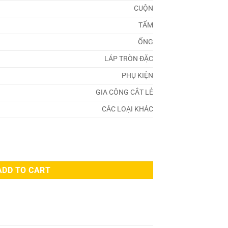
CUỘN
TẤM
ỐNG
LÁP TRÒN ĐẶC
PHỤ KIỆN
GIA CÔNG CẮT LẺ
CÁC LOẠI KHÁC
ADD TO CART