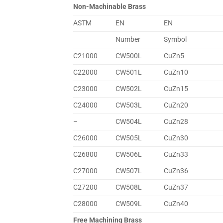
Non-Machinable Brass
ASTM
EN
EN
Number
Symbol
C21000
CW500L
CuZn5
C22000
CW501L
CuZn10
C23000
CW502L
CuZn15
C24000
CW503L
CuZn20
–
CW504L
CuZn28
C26000
CW505L
CuZn30
C26800
CW506L
CuZn33
C27000
CW507L
CuZn36
C27200
CW508L
CuZn37
C28000
CW509L
CuZn40
Free Machining Brass