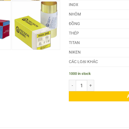
INOX
NHÔM
ĐỒNG
THÉP
TITAN
NIKEN
CÁC LOẠI KHÁC
1000 in stock
Lá Căn Đồng 2.0mm quantity