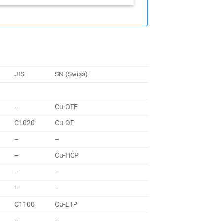
JIS
SN (Swiss)
–
Cu-OFE
C1020
Cu-OF
–
–
–
Cu-HCP
–
–
–
–
C1100
Cu-ETP
–
–