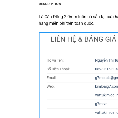
DESCRIPTION
Lá Căn Đồng 2.0mm luôn có sẵn tại cửa hà
hàng miễn phí trên toàn quốc.
LIÊN HỆ & BẢNG GIÁ
Họ và Tên:
Nguyễn Thị T
Số Điện Thoại:
0898 316 304
Email:
g7metals@gm
Web:
kimloaig7.co
vattukimloai.
g7m.vn
vattukimloai.