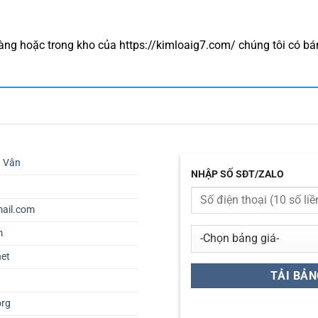
ng hoặc trong kho của https://kimloaig7.com/ chúng tôi có bá
ú Vân
NHẬP SỐ SĐT/ZALO
ail.com
m
net
org