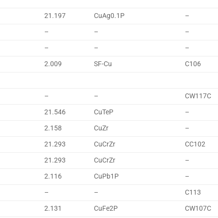
21.197
CuAg0.1P
–
–
–
–
–
–
–
2.009
SF-Cu
C106
–
–
CW117C
21.546
CuTeP
–
2.158
CuZr
–
21.293
CuCrZr
CC102
21.293
CuCrZr
–
2.116
CuPb1P
–
–
–
C113
2.131
CuFe2P
CW107C