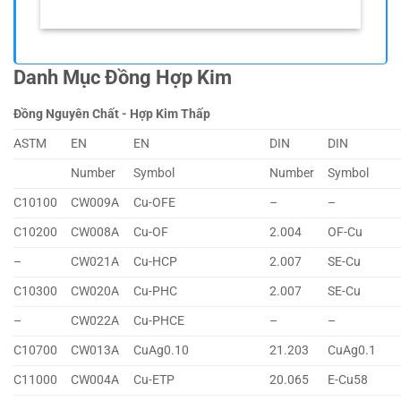
Danh Mục Đồng Hợp Kim
Đồng Nguyên Chất - Hợp Kim Thấp
ASTM
EN
EN
DIN
DIN
Number
Symbol
Number
Symbol
C10100
CW009A
Cu-OFE
–
–
C10200
CW008A
Cu-OF
2.004
OF-Cu
–
CW021A
Cu-HCP
2.007
SE-Cu
C10300
CW020A
Cu-PHC
2.007
SE-Cu
–
CW022A
Cu-PHCE
–
–
C10700
CW013A
CuAg0.10
21.203
CuAg0.1
C11000
CW004A
Cu-ETP
20.065
E-Cu58