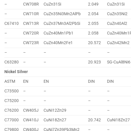
–
CW708R
CuZn31Si
2.049
CuZn31Si
–
CW710R
CuZn35Ni3Mn2AlPb
2.054
CuZn35Ni2
C67410
CW713R
CuZn37Mn3Al2PbSi
2.055
CuZn40Al2
–
CW720R
CuZn40Mn1Pb1
2.058
CuZn40Mn1
–
CW723R
CuZn40Mn2Fe1
20.572
CuZn42Mn2
–
–
–
–
–
C63280
–
–
20.923
SG-CuAl8Ni6
Nickel Silver
ASTM
EN
EN
DIN
DIN
C73500
–
–
–
–
C75200
–
–
–
–
C76200
CW405J
CuNi12Zn29
–
–
C77000
CW410J
CuNi18Zn27
20.742
CuNi18Zn27
C79800
CW400J
CuNi7Zn39Pb3Mn2
–
–