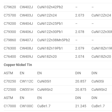
C79620
CW402J
CuNi10Zn42Pb2
–
–
C75700
CW403J
CuNi12Zn24
2.073
CuNi12Zn24
C79200
CW404J
CuNi12Zn25Pb1
–
–
C79300
CW406J
CuNi12Zn30Pb1
2.078
CuNi12Zn30
C79860
CW407J
CuNi12Zn38Mn5Pb2
–
–
C76300
CW408J
CuNi18Zn19Pb1
2.079
CuNi18Zn19
C76400
CW409J
CuNi18Zn20
2.074
CuNi18Zn20
Copper Nickel Tin
ASTM
EN
EN
DIN
DIN
C70250
CW112C
CuNi3Si1
20.857
CuNi3Si
C72500
CW351H
CuNi9Sn2
20.875
CuNi9Sn2
ASTM
EN
EN
DIN
DIN
C17000
CW100C
CuBe1.7
21.245
CuBe1.7