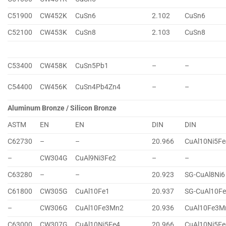
C51900
CW452K
CuSn6
2.102
CuSn6
C52100
CW453K
CuSn8
2.103
CuSn8
C53400
CW458K
CuSn5Pb1
–
–
C54400
CW456K
CuSn4Pb4Zn4
–
–
Aluminum Bronze / Silicon Bronze
ASTM
EN
EN
DIN
DIN
C62730
–
–
20.966
CuAl10Ni5Fe
–
CW304G
CuAl9Ni3Fe2
–
–
C63280
–
–
20.923
SG-CuAl8Ni6
C61800
CW305G
CuAl10Fe1
20.937
SG-CuAl10F
–
CW306G
CuAl10Fe3Mn2
20.936
CuAl10Fe3M
C63000
CW307G
CuAl10Ni5Fe4
20.966
CuAl10Ni5Fe