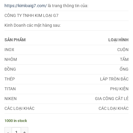
https://kimloaig7.com/
là trang thông tin của:
CÔNG TY TNHH KIM LOẠI G7
Kinh Doanh các mặt hàng sau:
SẢN PHẨM
LOẠI HÌNH
INOX
CUỘN
NHÔM
TẤM
ĐỒNG
ỐNG
THÉP
LÁP TRÒN ĐẶC
TITAN
PHỤ KIỆN
NIKEN
GIA CÔNG CẮT LẺ
CÁC LOẠI KHÁC
CÁC LOẠI KHÁC
1000 in stock
Lá Căn Đồng 0.61mm quantity