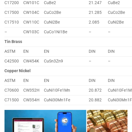
C17200
CW101C
CuBe2
21.247
CuBe2
C17500
CW104C
CuCo2Be
21.285
CuCo2Be
C17510
CW110C
CuNi2Be
2.085
CuNi2Be
–
CW103C
CuCo1Ni1Be
–
–
Tin Brass
ASTM
EN
EN
DIN
DIN
C42500
CW454K
CuSn3Zn9
–
–
Copper Nickel
ASTM
EN
EN
DIN
DIN
C70600
CW352H
CuNi10Fe1Mn
20.872
CuNi10Fe1M
C71500
CW354H
CuNi30Mn1Fe
20.882
CuNi30Mn1F