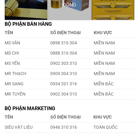
ĐỒNG
BỘ PHẬN BÁN HÀNG
TÊN
SỐ ĐIỆN THOẠI
KHU VỰC
MS VÂN
0898 316 304
MIỀN NAM
MS CHI
0888 316 304
MIỀN NAM
MS YẾN
0902 303 310
MIỀN NAM
MR THẠCH
0909 304 310
MIỀN NAM
MR SANG
0934 201 316
MIỀN BẮC
MR TUYÊN
0902 304 310
MIỀN BẮC
BỘ PHẬN MARKETING
TÊN
SỐ ĐIỆN THOẠI
KHU VỰC
SIÊU VẬT LIỆU
0946 310 316
TOÀN QUỐC