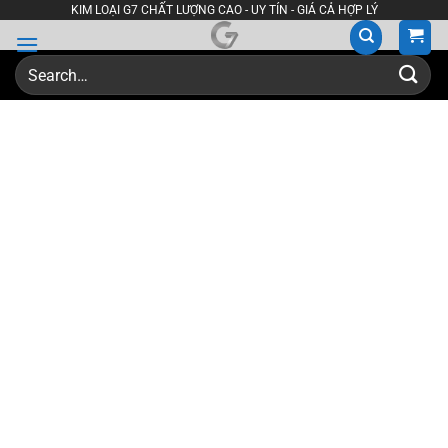
Skip
KIM LOẠI G7 CHẤT LƯỢNG CAO - UY TÍN - GIÁ CẢ HỢP LÝ
to
content
Search
for: