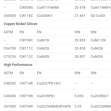
–
CW308G
CuAl11Fe6Ni6
20.978
CuAl11Ni6Fe
C65500
CW116C
CuSi3Mn1
21.461
SG-CuSi3
Copper Nickel Silicon
ASTM
EN
EN
DIN
DIN
–
CW109C
CuNi1Si
20.853
CuNi1.5Si
C64700
CW111C
CuNi2Si
20.855
CuNi2Si
C70250
CW112C
CuNi3Si
20.857
CuNi3Si
High Performance
ASTM
EN
EN
DIN
DIN
C48200
CW714R
CuZn37Pb1Sn1
–
–
C46400
CW719R
CuZn39Pb1
3.053
CuZn38Sn1
C67000
CW704R
CuZn23Al6Mn4Fe3Pb
2.05
CuZn23Al6M