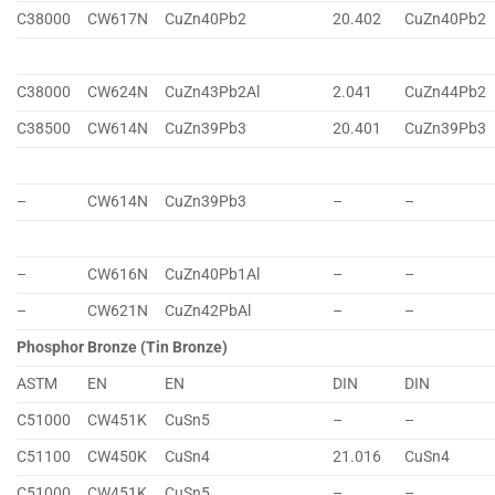
C38000
CW617N
CuZn40Pb2
20.402
CuZn40Pb2
C38000
CW624N
CuZn43Pb2Al
2.041
CuZn44Pb2
C38500
CW614N
CuZn39Pb3
20.401
CuZn39Pb3
–
CW614N
CuZn39Pb3
–
–
–
CW616N
CuZn40Pb1Al
–
–
–
CW621N
CuZn42PbAl
–
–
Phosphor Bronze (Tin Bronze)
ASTM
EN
EN
DIN
DIN
C51000
CW451K
CuSn5
–
–
C51100
CW450K
CuSn4
21.016
CuSn4
C51000
CW451K
CuSn5
–
–