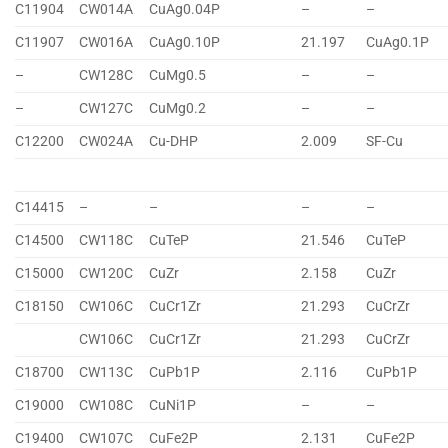
C11904
CW014A
CuAg0.04P
–
–
C11907
CW016A
CuAg0.10P
21.197
CuAg0.1P
–
CW128C
CuMg0.5
–
–
–
CW127C
CuMg0.2
–
–
C12200
CW024A
Cu-DHP
2.009
SF-Cu
C14415
–
–
–
–
C14500
CW118C
CuTeP
21.546
CuTeP
C15000
CW120C
CuZr
2.158
CuZr
C18150
CW106C
CuCr1Zr
21.293
CuCrZr
CW106C
CuCr1Zr
21.293
CuCrZr
C18700
CW113C
CuPb1P
2.116
CuPb1P
C19000
CW108C
CuNi1P
–
–
C19400
CW107C
CuFe2P
2.131
CuFe2P