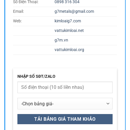
Số Điện Thoại:
0898 316 304
Email:
g7metals@gmail.com
Web:
kimloaig7.com
vattukimloai.net
g7m.vn
vattukimloai.org
NHẬP SỐ SĐT/ZALO