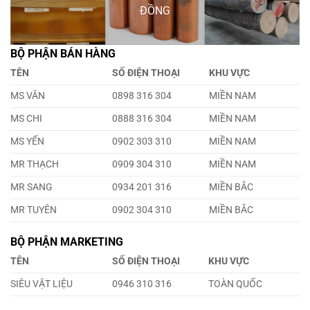
ĐỒNG
BỘ PHẬN BÁN HÀNG
TÊN
SỐ ĐIỆN THOẠI
KHU VỰC
MS VÂN
0898 316 304
MIỀN NAM
MS CHI
0888 316 304
MIỀN NAM
MS YẾN
0902 303 310
MIỀN NAM
MR THẠCH
0909 304 310
MIỀN NAM
MR SANG
0934 201 316
MIỀN BẮC
MR TUYÊN
0902 304 310
MIỀN BẮC
BỘ PHẬN MARKETING
TÊN
SỐ ĐIỆN THOẠI
KHU VỰC
SIÊU VẬT LIỆU
0946 310 316
TOÀN QUỐC