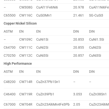
–
CW308G
CuAl11Fe6Ni6
20.978
CuAl11Ni6Fe
C65500
CW116C
CuSi3Mn1
21.461
SG-CuSi3
Copper Nickel Silicon
ASTM
EN
EN
DIN
DIN
–
CW109C
CuNi1Si
20.853
CuNi1.5Si
C64700
CW111C
CuNi2Si
20.855
CuNi2Si
C70250
CW112C
CuNi3Si
20.857
CuNi3Si
High Performance
ASTM
EN
EN
DIN
DIN
C48200
CW714R
CuZn37Pb1Sn1
–
–
C46400
CW719R
CuZn39Pb1
3.053
CuZn38Sn1
C67000
CW704R
CuZn23Al6Mn4Fe3Pb
2.05
CuZn23Al6M