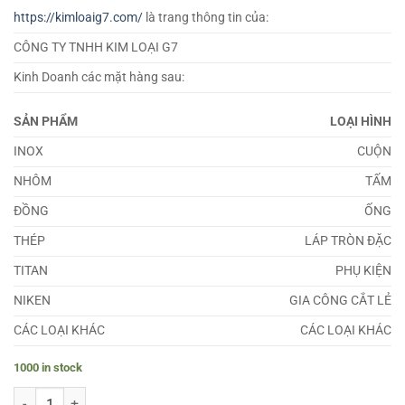
https://kimloaig7.com/
là trang thông tin của:
CÔNG TY TNHH KIM LOẠI G7
Kinh Doanh các mặt hàng sau:
SẢN PHẨM
LOẠI HÌNH
INOX
CUỘN
NHÔM
TẤM
ĐỒNG
ỐNG
THÉP
LÁP TRÒN ĐẶC
TITAN
PHỤ KIỆN
NIKEN
GIA CÔNG CẮT LẺ
CÁC LOẠI KHÁC
CÁC LOẠI KHÁC
1000 in stock
Hợp Kim Đồng - Kẽm EN CuZn5 quantity