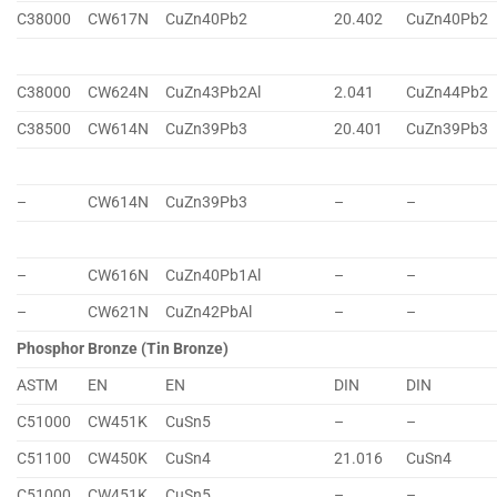
C38000
CW617N
CuZn40Pb2
20.402
CuZn40Pb2
C38000
CW624N
CuZn43Pb2Al
2.041
CuZn44Pb2
C38500
CW614N
CuZn39Pb3
20.401
CuZn39Pb3
–
CW614N
CuZn39Pb3
–
–
–
CW616N
CuZn40Pb1Al
–
–
–
CW621N
CuZn42PbAl
–
–
Phosphor Bronze (Tin Bronze)
ASTM
EN
EN
DIN
DIN
C51000
CW451K
CuSn5
–
–
C51100
CW450K
CuSn4
21.016
CuSn4
C51000
CW451K
CuSn5
–
–