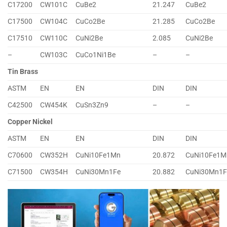
C17200
CW101C
CuBe2
21.247
CuBe2
C17500
CW104C
CuCo2Be
21.285
CuCo2Be
C17510
CW110C
CuNi2Be
2.085
CuNi2Be
–
CW103C
CuCo1Ni1Be
–
–
Tin Brass
ASTM
EN
EN
DIN
DIN
C42500
CW454K
CuSn3Zn9
–
–
Copper Nickel
ASTM
EN
EN
DIN
DIN
C70600
CW352H
CuNi10Fe1Mn
20.872
CuNi10Fe1M
C71500
CW354H
CuNi30Mn1Fe
20.882
CuNi30Mn1F