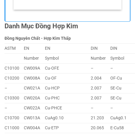
Danh Mục Đồng Hợp Kim
Đồng Nguyên Chất - Hợp Kim Thấp
ASTM
EN
EN
DIN
DIN
Number
Symbol
Number
Symbol
C10100
CW009A
Cu-OFE
–
–
C10200
CW008A
Cu-OF
2.004
OF-Cu
–
CW021A
Cu-HCP
2.007
SE-Cu
C10300
CW020A
Cu-PHC
2.007
SE-Cu
–
CW022A
Cu-PHCE
–
–
C10700
CW013A
CuAg0.10
21.203
CuAg0.1
C11000
CW004A
Cu-ETP
20.065
E-Cu58