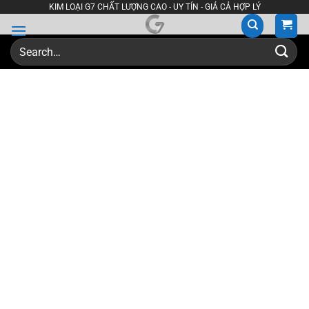
Skip
KIM LOẠI G7 CHẤT LƯỢNG CAO - UY TÍN - GIÁ CẢ HỢP LÝ
to
content
Search
for: