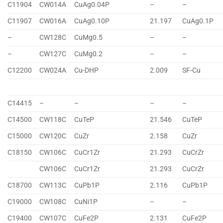
C11904
CW014A
CuAg0.04P
–
–
C11907
CW016A
CuAg0.10P
21.197
CuAg0.1P
–
CW128C
CuMg0.5
–
–
–
CW127C
CuMg0.2
–
–
C12200
CW024A
Cu-DHP
2.009
SF-Cu
C14415
–
–
–
–
C14500
CW118C
CuTeP
21.546
CuTeP
C15000
CW120C
CuZr
2.158
CuZr
C18150
CW106C
CuCr1Zr
21.293
CuCrZr
CW106C
CuCr1Zr
21.293
CuCrZr
C18700
CW113C
CuPb1P
2.116
CuPb1P
C19000
CW108C
CuNi1P
–
–
C19400
CW107C
CuFe2P
2.131
CuFe2P