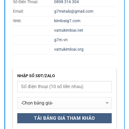
Số Điện Thoại:
0898 316 304
Email:
g7metals@gmail.com
Web:
kimloaig7.com
vattukimloai.net
g7m.vn
vattukimloai.org
NHẬP SỐ SĐT/ZALO