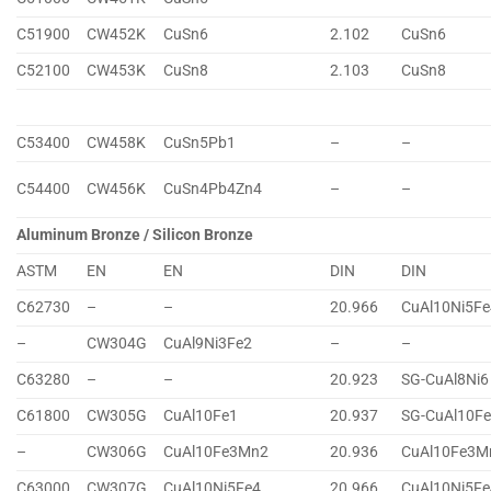
C51900
CW452K
CuSn6
2.102
CuSn6
C52100
CW453K
CuSn8
2.103
CuSn8
C53400
CW458K
CuSn5Pb1
–
–
C54400
CW456K
CuSn4Pb4Zn4
–
–
Aluminum Bronze / Silicon Bronze
ASTM
EN
EN
DIN
DIN
C62730
–
–
20.966
CuAl10Ni5Fe
–
CW304G
CuAl9Ni3Fe2
–
–
C63280
–
–
20.923
SG-CuAl8Ni6
C61800
CW305G
CuAl10Fe1
20.937
SG-CuAl10F
–
CW306G
CuAl10Fe3Mn2
20.936
CuAl10Fe3M
C63000
CW307G
CuAl10Ni5Fe4
20.966
CuAl10Ni5Fe