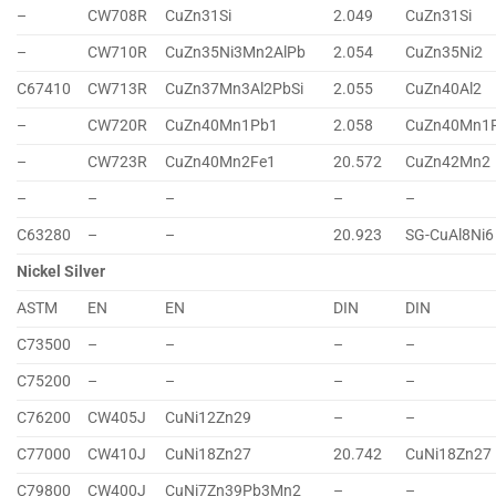
–
CW708R
CuZn31Si
2.049
CuZn31Si
–
CW710R
CuZn35Ni3Mn2AlPb
2.054
CuZn35Ni2
C67410
CW713R
CuZn37Mn3Al2PbSi
2.055
CuZn40Al2
–
CW720R
CuZn40Mn1Pb1
2.058
CuZn40Mn1
–
CW723R
CuZn40Mn2Fe1
20.572
CuZn42Mn2
–
–
–
–
–
C63280
–
–
20.923
SG-CuAl8Ni6
Nickel Silver
ASTM
EN
EN
DIN
DIN
C73500
–
–
–
–
C75200
–
–
–
–
C76200
CW405J
CuNi12Zn29
–
–
C77000
CW410J
CuNi18Zn27
20.742
CuNi18Zn27
C79800
CW400J
CuNi7Zn39Pb3Mn2
–
–