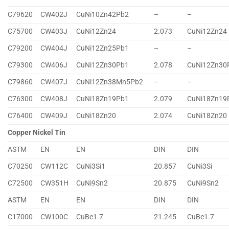
C79620
CW402J
CuNi10Zn42Pb2
–
–
C75700
CW403J
CuNi12Zn24
2.073
CuNi12Zn24
C79200
CW404J
CuNi12Zn25Pb1
–
–
C79300
CW406J
CuNi12Zn30Pb1
2.078
CuNi12Zn30
C79860
CW407J
CuNi12Zn38Mn5Pb2
–
–
C76300
CW408J
CuNi18Zn19Pb1
2.079
CuNi18Zn19
C76400
CW409J
CuNi18Zn20
2.074
CuNi18Zn20
Copper Nickel Tin
ASTM
EN
EN
DIN
DIN
C70250
CW112C
CuNi3Si1
20.857
CuNi3Si
C72500
CW351H
CuNi9Sn2
20.875
CuNi9Sn2
ASTM
EN
EN
DIN
DIN
C17000
CW100C
CuBe1.7
21.245
CuBe1.7