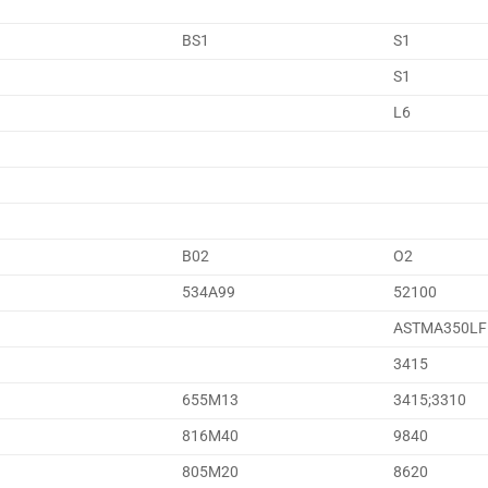
BS1
S1
S1
L6
B02
O2
534A99
52100
ASTMA350LF
3415
655M13
3415;3310
816M40
9840
805M20
8620