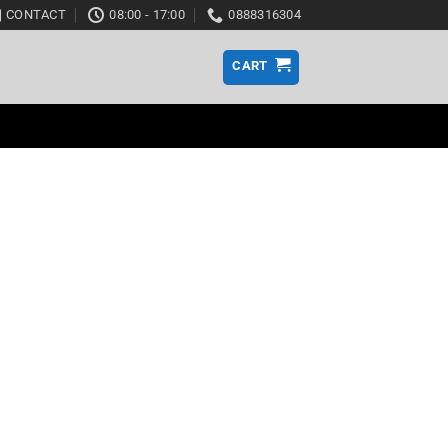
CONTACT
08:00 - 17:00
0888316304
CART