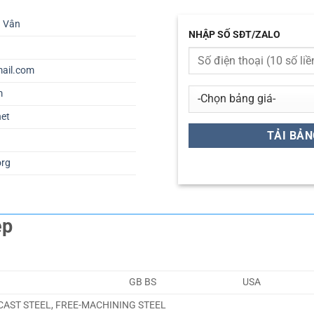
ú Vân
NHẬP SỐ SĐT/ZALO
ail.com
m
net
org
ép
GB BS
USA
 CAST STEEL, FREE-MACHINING STEEL