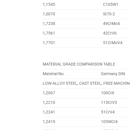
1,1545
C105W1
1,0070
St70-2
1,7238
49CrMo4
1,7561
42CrV6
1,7701
51CrMoV4
MATERIAL GRADE COMPARISON TABLE
Material No.
Germany DIN
LOW-ALLOY STEEL, CAST STEEL, FREE-MACHIN
1,2067
100Cr6
1,2210
115CrV3
1,2241
51CrV4
1,2419
105WCr6