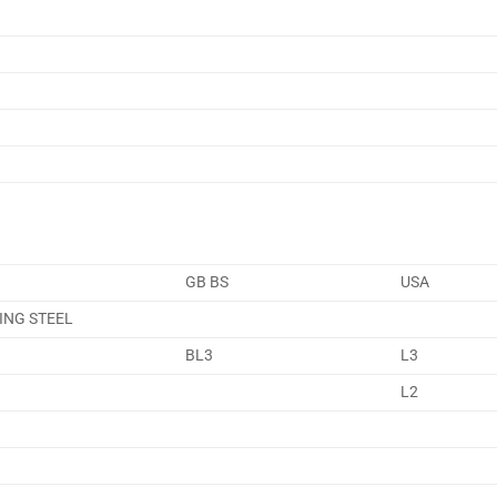
GB BS
USA
ING STEEL
BL3
L3
L2