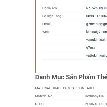
Họ và Tên:
Nguyễn Thị T
Số Điện Thoại:
0898 316 304
Email:
g7metals@gm
Web:
kimloaig7.co
vattukimloai.
g7m.vn
vattukimloai.
Danh Mục Sản Phẩm Th
MATERIAL GRADE COMPARISON TABLE
Material No.
Germany DIN
STEEL
PLAIN STEEL,