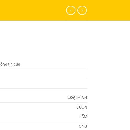
hông tin của:
LOẠI HÌNH
CUỘN
TẤM
ỐNG