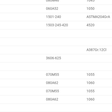
080M46
1045
060A52
1050
1501-240
ASTMA204GrA
1503-245-420
4520
A387Gr.12Cl
3606-625
070M55
1055
080A62
1060
070M55
1055
080A62
1060