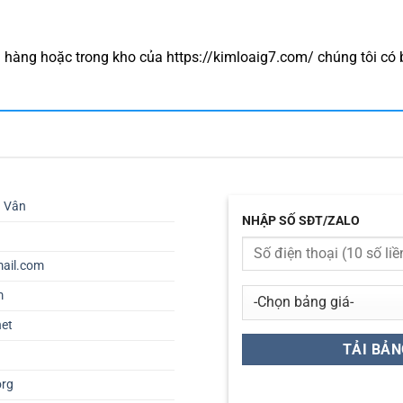
 hàng hoặc trong kho của https://kimloaig7.com/ chúng tôi có
ú Vân
NHẬP SỐ SĐT/ZALO
ail.com
m
net
org