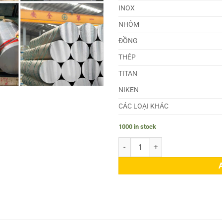
INOX
NHÔM
ĐỒNG
THÉP
TITAN
NIKEN
CÁC LOẠI KHÁC
1000 in stock
Láp Nhôm 7075 Phi 92 quantity