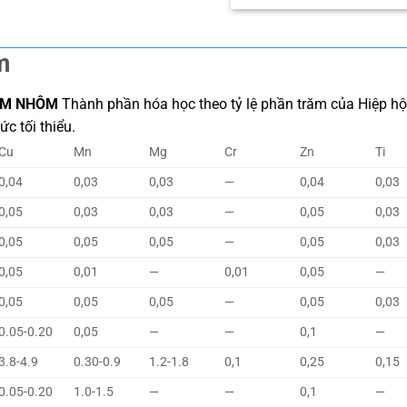
m
KIM NHÔM
Thành phần hóa học theo tỷ lệ phần trăm của Hiệp hội 
c tối thiểu.
Cu
Mn
Mg
Cr
Zn
Ti
0,04
0,03
0,03
—
0,04
0,03
0,05
0,03
0,03
—
0,05
0,03
0,05
0,05
0,05
—
0,05
0,03
0,05
0,01
—
0,01
0,05
—
0,05
0,05
0,05
—
0,05
0,03
0.05-0.20
0,05
—
—
0,1
—
3.8-4.9
0.30-0.9
1.2-1.8
0,1
0,25
0,15
0.05-0.20
1.0-1.5
—
—
0,1
—