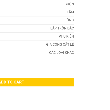
CUỘN
TẤM
ỐNG
LÁP TRÒN ĐẶC
PHỤ KIỆN
GIA CÔNG CẮT LẺ
CÁC LOẠI KHÁC
ADD TO CART