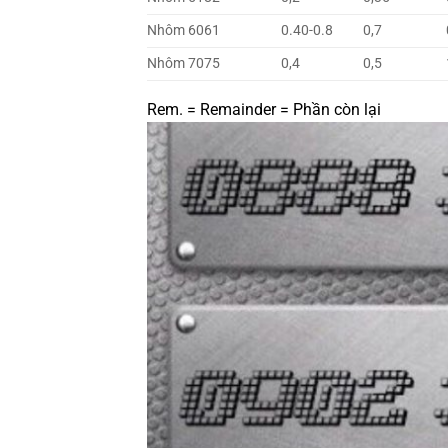
Nhôm 6061
0.40-0.8
0,7
Nhôm 7075
0,4
0,5
Rem. = Remainder = Phần còn lại