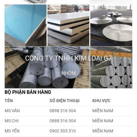
CÔNG TY TNHH KIM LOẠI G7
NHÔM
BỘ PHẬN BÁN HÀNG
TÊN
SỐ ĐIỆN THOẠI
KHU VỰC
MS VÂN
0898 316 304
MIỀN NAM
MS CHI
0888 316 304
MIỀN NAM
MS YẾN
0902 303 310
MIỀN NAM