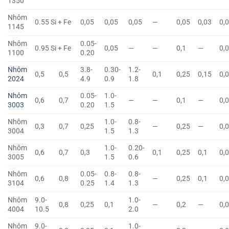
1350
Nhôm
0.55 Si + Fe
0,05
0,05
0,05
—
0,05
0,03
0,
1145
Nhôm
0.05-
0.95 Si + Fe
0,05
—
—
0,1
—
0,
1100
0.20
Nhôm
3.8-
0.30-
1.2-
0,5
0,5
0,1
0,25
0,15
0,
2024
4.9
0.9
1.8
Nhôm
0.05-
1.0-
0,6
0,7
—
—
0,1
—
0,
3003
0.20
1.5
Nhôm
1.0-
0.8-
0,3
0,7
0,25
—
0,25
—
0,
3004
1.5
1.3
Nhôm
1.0-
0.20-
0,6
0,7
0,3
0,1
0,25
0,1
0,
3005
1.5
0.6
Nhôm
0.05-
0.8-
0.8-
0,6
0,8
—
0,25
0,1
0,
3104
0.25
1.4
1.3
Nhôm
9.0-
1.0-
0,8
0,25
0,1
—
0,2
—
0,
4004
10.5
2.0
Nhôm
9.0-
1.0-