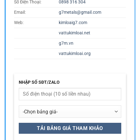
Số Điện Thoại:
0898 316 304
Email:
g7metals@gmail.com
Web:
kimloaig7.com
vattukimloai.net
g7m.vn
vattukimloai.org
NHẬP SỐ SĐT/ZALO