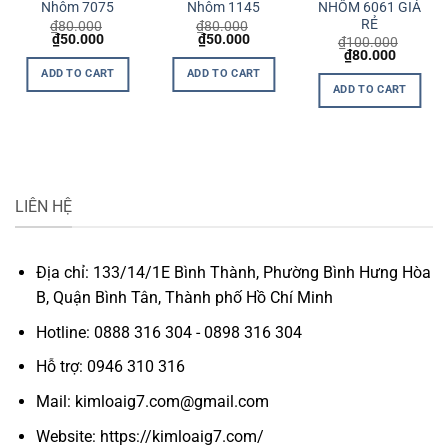
NHÔM 6061 GIÁ
Nhôm 7075
Nhôm 1145
RẺ
₫
80.000
₫
80.000
t
Original
Current
Original
Current
₫
50.000
₫
50.000
₫
100.000
price
price
price
price
Original
Current
₫
80.000
was:
is:
was:
is:
price
price
ADD TO CART
ADD TO CART
0.
₫80.000.
₫50.000.
₫80.000.
₫50.000.
was:
is:
ADD TO CART
₫100.000.
₫80.000
LIÊN HỆ
Địa chỉ: 133/14/1E Bình Thành, Phường Bình Hưng Hòa
B, Quận Bình Tân, Thành phố Hồ Chí Minh
Hotline: 0888 316 304 - 0898 316 304
Hỗ trợ: 0946 310 316
Mail: kimloaig7.com@gmail.com
Website: https://kimloaig7.com/