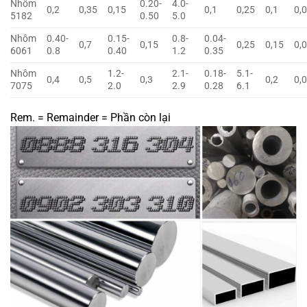
Nhôm
0.20-
4.0-
0,2
0,35
0,15
0,1
0,25
0,1
0,
5182
0.50
5.0
Nhôm
0.40-
0.15-
0.8-
0.04-
0,7
0,15
0,25
0,15
0,
6061
0.8
0.40
1.2
0.35
Nhôm
1.2-
2.1-
0.18-
5.1-
0,4
0,5
0,3
0,2
0,
7075
2.0
2.9
0.28
6.1
Rem. = Remainder = Phần còn lại