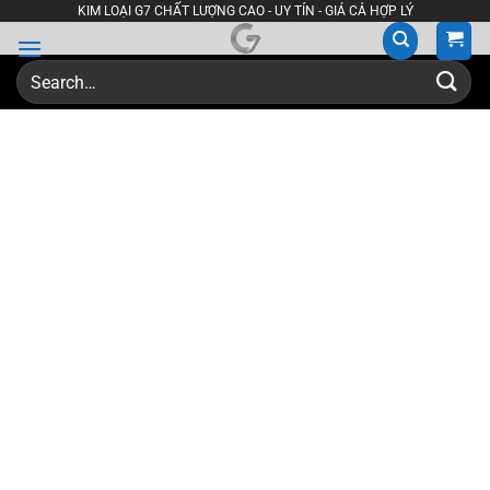
Skip
KIM LOẠI G7 CHẤT LƯỢNG CAO - UY TÍN - GIÁ CẢ HỢP LÝ
to
content
Search
for: