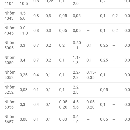
0,8
0,25
0,1
—
0,2
—
0,
4104
10.5
2.0
Nhôm
4.5-
0,8
0,3
0,05
0,05
—
0,1
0,2
0,
4043
6.0
Nhôm
9.0-
0,8
0,3
0,05
0,05
—
0,1
0,2
0,
4045
11.0
Nhôm
0.50-
0,3
0,7
0,2
0,2
0,1
0,25
—
0,
5005
1.1
Nhôm
1.1-
0,4
0,7
0,2
0,1
0,1
0,25
—
0,
5050
1.8
Nhôm
2.2-
0.15-
0,25
0,4
0,1
0,1
0,1
—
0,
5052
2.8
0.35
Nhôm
2.2-
0,08
0,1
0,1
0,1
—
0,05
—
0,
5252
2.8
Nhôm
0.05-
4.5-
0.05-
0,3
0,4
0,1
0,1
—
0,
5056
0.20
5.6
0.20
Nhôm
0.6-
0,08
0,1
0,1
0,03
—
0,05
—
0,
5657
1.0