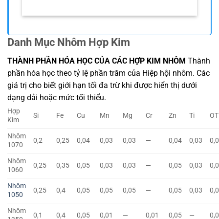
Danh Mục Nhôm Hợp Kim
THÀNH PHẦN HÓA HỌC CỦA CÁC HỢP KIM NHÔM
Thành
phần hóa học theo tỷ lệ phần trăm của Hiệp hội nhôm. Các
giá trị cho biết giới hạn tối đa trừ khi được hiển thị dưới
dạng dải hoặc mức tối thiểu.
Hợp
Si
Fe
Cu
Mn
Mg
Cr
Zn
Ti
OT
Kim
Nhôm
0,2
0,25
0,04
0,03
0,03
—
0,04
0,03
0,
1070
Nhôm
0,25
0,35
0,05
0,03
0,03
—
0,05
0,03
0,
1060
Nhôm
0,25
0,4
0,05
0,05
0,05
—
0,05
0,03
0,
1050
Nhôm
0,1
0,4
0,05
0,01
—
0,01
0,05
—
0,