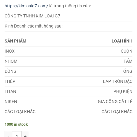
https://kimloaig7.com/
là trang thông tin của:
CÔNG TY TNHH KIM LOẠI G7
Kinh Doanh các mặt hàng sau:
SẢN PHẨM
LOẠI HÌNH
INOX
CUỘN
NHÔM
TẤM
ĐỒNG
ỐNG
THÉP
LÁP TRÒN ĐẶC
TITAN
PHỤ KIỆN
NIKEN
GIA CÔNG CẮT LẺ
CÁC LOẠI KHÁC
CÁC LOẠI KHÁC
1000 in stock
Láp Nhôm 7075 Phi 88 quantity