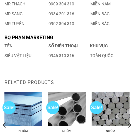
MR THẠCH
0909 304 310
MIỀN NAM
MR SANG
0934 201 316
MIỀN BẮC
MR TUYÊN
0902 304 310
MIỀN BẮC
BỘ PHẬN MARKETING
TÊN
SỐ ĐIỆN THOẠI
KHU VỰC
SIÊU VẬT LIỆU
0946 310 316
TOÀN QUỐC
RELATED PRODUCTS
Sale!
Sale!
Sale!
NHÔM
NHÔM
NHÔM