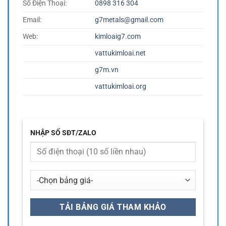
Số Điện Thoại:
0898 316 304
Email:
g7metals@gmail.com
Web:
kimloaig7.com
vattukimloai.net
g7m.vn
vattukimloai.org
NHẬP SỐ SĐT/ZALO