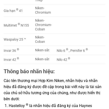
Thép
Niken-
®
Gia hạn
41
Chromium
Niken-
®
Chromium-
Multimet
N155
Coban
Niken-
Waspaloy 25 ™
Coban
®
®
®
Niken-sắt
Invar 36
Nilo 6
, Pernifer 6
®
®
Niken-sắt
Invar 42
Nilo 42
Thông báo nhãn hiệu:
Các tên thương mại Hợp Kim Niken, nhãn hiệu và nhãn
hiệu đã đăng ký được đề cập trong bài viết này là tài sản
của chủ sở hữu tương ứng của chúng, như được hiển thị
bên dưới:
®
Hastelloy
là nhãn hiệu đã đăng ký của Haynes