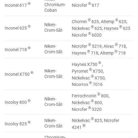
®
®
Chromium-
Inconel 617
Nicrofer
617
Coban
®
®
Chornin
625, Altemp
625,
Niken-
®
®
®
Inconel 625
Nickelvac
625, Haynes
625
Crom-Sắt
®
Nicrofer
6020
®
®
Nicrofer
5219, Alvac
718,
Niken-
®
Inconel 718
®
®
Crom-Sắt
Haynes
718, Altemp
718
®
Haynes X750
,
®
Niken-
Pyromet
X750,
®
Inconel X750
Crom-Sắt
®
Nickelvac
X750,
®
Nicorros
7016
®
Ferrochronin
800,
Niken-
®
®
Incoloy 800
Nickelvac
800,
Crom-Sắt
®
Nicrofer
3220
®
Nickelvac
825, Nicrofer
Niken-
®
Incoloy 825
®
Crom-Sắt
4241
Chromium-