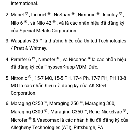
International.
®
®
®
®
®
Monel
, Inconel
, Ni-Span
, Nimonic
, Incoloy
,
®
®
Nilo 6
, và Nilo 42
, và là các nhãn hiệu đã đăng ký
của Special Metals Corporation.
Waspaloy 25 ™ là thương hiệu của United Technologies
/ Pratt & Whitney.
®
®
®
Pernifer 6
, Nimofer
, và Nicorros
là các nhãn hiệu
đã đăng ký của ThyssenKrupp-VDM, Đức.
®
Nitronic
, 15-7 MO, 15-5 PH, 17-4 Ph, 17-7 PH, PH 13-8
MO là các nhãn hiệu đã đăng ký của AK Steel
Corporation.
Maraging C250 ™, Maraging 250 ™, Maraging 300,
®
®
Maraging C300
, Maraging C350 ™, Rene, Nickelvac
,
®
Nicrofer
& Vascomax là các nhãn hiệu đã đăng ký của
Allegheny Technologies (ATI), Pittsburgh, PA