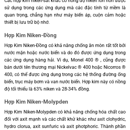
Các hợp kim niken-sắt khác có nồng độ niken lớn hơn được
sử dụng trong các ứng dụng mà các đặc tính từ mềm là
quan trọng, chẳng hạn như máy biến áp, cuộn cảm hoặc
thiết bị lưu trữ bộ nhớ.
Hợp Kim Niken-Đồng
Hợp Kim Niken-Đồng có khả năng chống ăn mòn rất tốt bởi
nước mặn hoặc nước biển và do đó được ứng dụng trong
các ứng dụng hàng hải. Ví dụ, Monel 400 ® , cũng được
bán dưới tên thương mại Nickelvac ® 400 hoặc Nicorros ®
400, có thể được ứng dụng trong các hệ thống đường ống
biển, trục máy bơm và van nước biển. Hợp kim này có nồng
độ tối thiểu là 63% niken và 28-34% đồng.
Hợp Kim Niken-Molypden
Hợp Kim Niken-Molypden có khả năng chống hóa chất cao
đối với axit mạnh và các chất khử khác như axit clohydric,
hydro clorua, axit sunfuric và axit photphoric. Thành phần