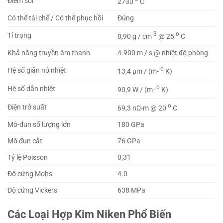
Điểm sôi
2730
C
Có thể tái chế / Có thể phục hồi
Đúng
3
o
Tỉ trọng
8,90 g / cm
@ 25
C
Khả năng truyền âm thanh
4.900 m / s @ nhiệt độ phòng
o
Hệ số giãn nở nhiệt
13,4 μm / (m-
K)
o
Hệ số dẫn nhiệt
90,9 W / (m-
K)
o
Điện trở suất
69,3 nΩ-m @ 20
C
Mô-đun số lượng lớn
180 GPa
Mô đun cắt
76 GPa
Tỷ lệ Poisson
0,31
Độ cứng Mohs
4.0
Độ cứng Vickers
638 MPa
Các Loại Hợp Kim Niken Phổ Biến