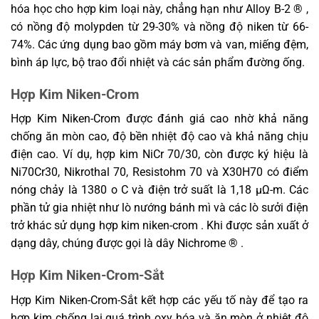
hóa học cho hợp kim loại này, chẳng hạn như Alloy B-2 ® ,
có nồng độ molypden từ 29-30% và nồng độ niken từ 66-
74%. Các ứng dụng bao gồm máy bơm và van, miếng đệm,
bình áp lực, bộ trao đổi nhiệt và các sản phẩm đường ống.
Hợp Kim Niken-Crom
Hợp Kim Niken-Crom được đánh giá cao nhờ khả năng
chống ăn mòn cao, độ bền nhiệt độ cao và khả năng chịu
điện cao. Ví dụ, hợp kim NiCr 70/30, còn được ký hiệu là
Ni70Cr30, Nikrothal 70, Resistohm 70 và X30H70 có điểm
nóng chảy là 1380 o C và điện trở suất là 1,18 μΩ-m. Các
phần tử gia nhiệt như lò nướng bánh mì và các lò sưởi điện
trở khác sử dụng hợp kim niken-crom . Khi được sản xuất ở
dạng dây, chúng được gọi là dây Nichrome ® .
Hợp Kim Niken-Crom-Sắt
Hợp Kim Niken-Crom-Sắt kết hợp các yếu tố này để tạo ra
hợp kim chống lại quá trình oxy hóa và ăn mòn ở nhiệt độ