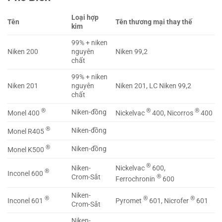
Loại hợp
Tên
Tên thương mại thay thế
kim
99% + niken
Niken 200
nguyên
Niken 99,2
chất
99% + niken
Niken 201
nguyên
Niken 201, LC Niken 99,2
chất
®
®
®
Niken-đồng
Monel 400
Nickelvac
400, Nicorros
400
®
Niken-đồng
Monel R405
®
Niken-đồng
Monel K500
®
Nickelvac
600,
Niken-
®
Inconel 600
®
Crom-Sắt
Ferrochronin
600
Niken-
®
®
®
Inconel 601
Pyromet
601, Nicrofer
601
Crom-Sắt
Niken-