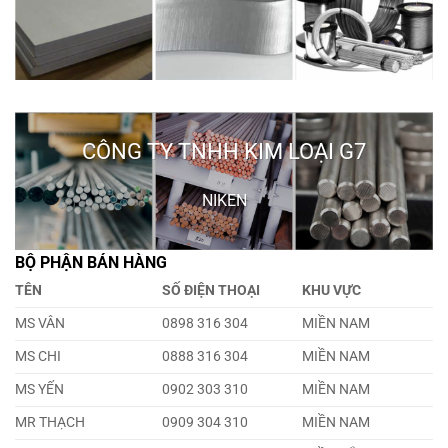
CÔNG TY TNHH KIM LOẠI G7
NIKEN
BỘ PHẬN BÁN HÀNG
TÊN
SỐ ĐIỆN THOẠI
KHU VỰC
MS VÂN
0898 316 304
MIỀN NAM
MS CHI
0888 316 304
MIỀN NAM
MS YẾN
0902 303 310
MIỀN NAM
MR THẠCH
0909 304 310
MIỀN NAM