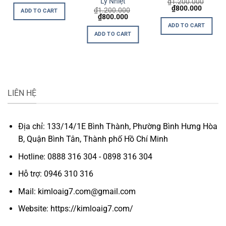
Lý Nhiệt
₫
1.200.000
Original
Current
₫
800.000
₫
1.200.000
ADD TO CART
price
price
nt
Original
Current
₫
800.000
was:
is:
price
price
ADD TO CART
₫1.200.000.
₫800.0
was:
is:
ADD TO CART
000.
₫1.200.000.
₫800.000.
LIÊN HỆ
Địa chỉ: 133/14/1E Bình Thành, Phường Bình Hưng Hòa
B, Quận Bình Tân, Thành phố Hồ Chí Minh
Hotline: 0888 316 304 - 0898 316 304
Hỗ trợ: 0946 310 316
Mail: kimloaig7.com@gmail.com
Website: https://kimloaig7.com/