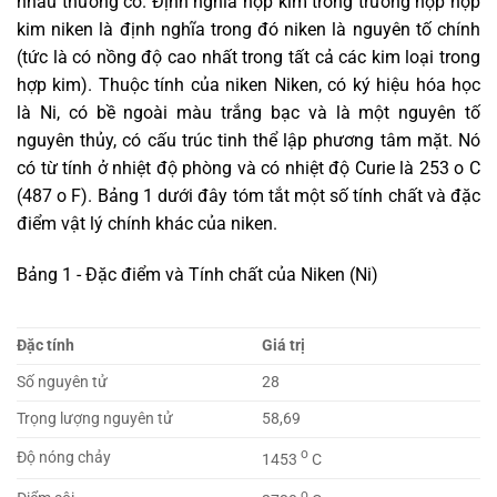
nhau thường có. Định nghĩa hợp kim trong trường hợp hợp
kim niken là định nghĩa trong đó niken là nguyên tố chính
(tức là có nồng độ cao nhất trong tất cả các kim loại trong
hợp kim). Thuộc tính của niken Niken, có ký hiệu hóa học
là Ni, có bề ngoài màu trắng bạc và là một nguyên tố
nguyên thủy, có cấu trúc tinh thể lập phương tâm mặt. Nó
có từ tính ở nhiệt độ phòng và có nhiệt độ Curie là 253 o C
(487 o F). Bảng 1 dưới đây tóm tắt một số tính chất và đặc
điểm vật lý chính khác của niken.
Bảng 1 - Đặc điểm và Tính chất của Niken (Ni)
Đặc tính
Giá trị
Số nguyên tử
28
Trọng lượng nguyên tử
58,69
o
Độ nóng chảy
1453
C
o