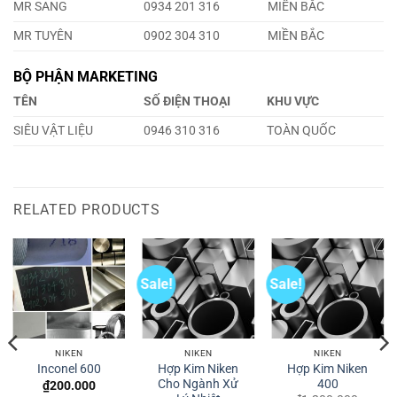
MR SANG
0934 201 316
MIỀN BẮC
MR TUYÊN
0902 304 310
MIỀN BẮC
BỘ PHẬN MARKETING
TÊN
SỐ ĐIỆN THOẠI
KHU VỰC
SIÊU VẬT LIỆU
0946 310 316
TOÀN QUỐC
RELATED PRODUCTS
Sale!
Sale!
NIKEN
NIKEN
NIKEN
Hợp Kim Niken
Hợp Kim Niken
Inconel 600
Cho Ngành Xử
400
₫
200.000