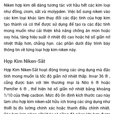
Niken hợp kim dễ dàng tương tác với hầu hết các kim loại
như đồng, crom, sắt và molypden. Việc bổ sung niken vào
các kim loại khác làm thay đổi các đặc tính của hợp kim
tạo thành và có thể được sử dụng để tạo ra các đặc tính
mong muốn như cải thiện khả năng chống ăn mòn hoặc
oxy hóa, tăng hiệu suất ở nhiệt độ cao hoặc hệ số giãn nở
nhiệt thấp hơn, chẳng hạn. các phần dưới đây trình bày
thông tin về từng loại hợp kim niken này.
Hợp Kim Niken-Sắt
Hợp Kim Niken-Sắt hoạt động trong các ứng dụng mà đặc
tính mong muốn là tốc độ giãn nở nhiệt thấp. Invar 36 ® ,
cũng được bán với tên thương mại là Nilo 6 ® hoặc
Pernifer 6 ® , thể hiện hệ số giãn nở nhiệt bằng khoảng
1/10 của thép cacbon. Mức độ ổn định kích thước cao này
làm cho hợp kim niken-sắt hữu ích trong các ứng dụng như
thiết bị đo lường chính xác hoặc thanh điều chỉnh nhiệt.