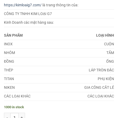
https://kimloaig7.com/
là trang thông tin của:
CÔNG TY TNHH KIM LOẠI G7
Kinh Doanh các mặt hàng sau:
SẢN PHẨM
LOẠI HÌNH
INOX
CUỘN
NHÔM
TẤM
ĐỒNG
ỐNG
THÉP
LÁP TRÒN ĐẶC
TITAN
PHỤ KIỆN
NIKEN
GIA CÔNG CẮT LẺ
CÁC LOẠI KHÁC
CÁC LOẠI KHÁC
1000 in stock
Láp Ferrochronin 600 quantity