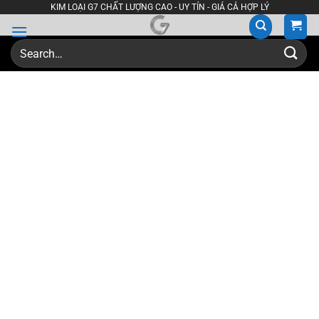
Skip
KIM LOẠI G7 CHẤT LƯỢNG CAO - UY TÍN - GIÁ CẢ HỢP LÝ
to
content
Search
for: