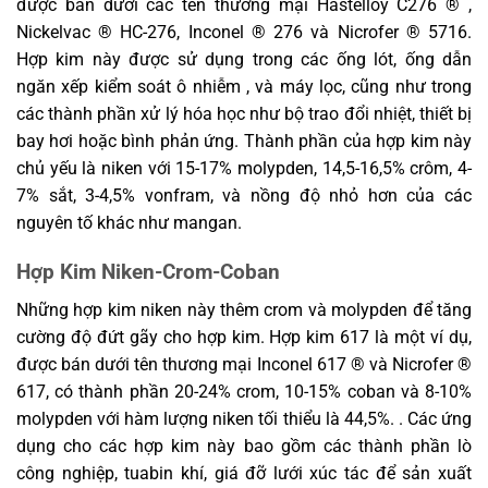
được bán dưới các tên thương mại Hastelloy C276 ® ,
Nickelvac ® HC-276, Inconel ® 276 và Nicrofer ® 5716.
Hợp kim này được sử dụng trong các ống lót, ống dẫn
ngăn xếp kiểm soát ô nhiễm , và máy lọc, cũng như trong
các thành phần xử lý hóa học như bộ trao đổi nhiệt, thiết bị
bay hơi hoặc bình phản ứng. Thành phần của hợp kim này
chủ yếu là niken với 15-17% molypden, 14,5-16,5% crôm, 4-
7% sắt, 3-4,5% vonfram, và nồng độ nhỏ hơn của các
nguyên tố khác như mangan.
Hợp Kim Niken-Crom-Coban
Những hợp kim niken này thêm crom và molypden để tăng
cường độ đứt gãy cho hợp kim. Hợp kim 617 là một ví dụ,
được bán dưới tên thương mại Inconel 617 ® và Nicrofer ®
617, có thành phần 20-24% crom, 10-15% coban và 8-10%
molypden với hàm lượng niken tối thiểu là 44,5%. . Các ứng
dụng cho các hợp kim này bao gồm các thành phần lò
công nghiệp, tuabin khí, giá đỡ lưới xúc tác để sản xuất