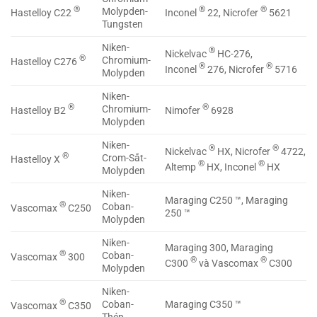
®
®
®
Molypden-
Hastelloy C22
Inconel
22, Nicrofer
5621
Tungsten
Niken-
®
Nickelvac
HC-276,
®
Chromium-
Hastelloy C276
®
®
Inconel
276, Nicrofer
5716
Molypden
Niken-
®
®
Chromium-
Hastelloy B2
Nimofer
6928
Molypden
Niken-
®
®
Nickelvac
HX, Nicrofer
4722,
®
Crom-Sắt-
Hastelloy X
®
®
Altemp
HX, Inconel
HX
Molypden
Niken-
Maraging C250 ™, Maraging
®
Coban-
Vascomax
C250
250 ™
Molypden
Niken-
Maraging 300, Maraging
®
Coban-
Vascomax
300
®
®
C300
và Vascomax
C300
Molypden
Niken-
®
Coban-
Maraging C350 ™
Vascomax
C350